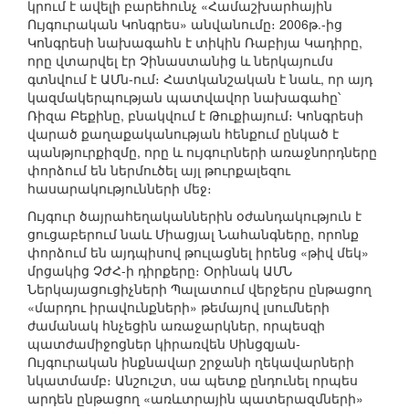
կրում է ավելի բարեհունչ «Համաշխարհային
Ույգուրական Կոնգրես» անվանումը։ 2006թ.-ից
Կոնգրեսի նախագահն է տիկին Ռաբիյա Կադիրը,
որը վտարվել էր Չինաստանից և ներկայումս
գտնվում է ԱՄն-ում։ Հատկանշական է նաև, որ այդ
կազմակերպության պատվավոր նախագահը՝
Ռիզա Բեքինը, բնակվում է Թուքիայում։ Կոնգրեսի
վարած քաղաքականության հենքում ընկած է
պանթյուրքիզմը, որը և ույգուրների առաջնորդները
փորձում են ներմուծել այլ թուրքալեզու
հասարակությունների մեջ։
Ույգուր ծայրահեղականներին օժանդակություն է
ցուցաբերում նաև Միացյալ Նահանգները, որոնք
փորձում են այդպիսով թուլացնել իրենց «թիվ մեկ»
մրցակից ՉԺՀ-ի դիրքերը։ Օրինակ ԱՄՆ
Ներկայացուցիչների Պալատում վերջերս ընթացող
«մարդու իրավունքների» թեմայով լսումների
ժամանակ հնչեցին առաջարկներ, որպեսզի
պատժամիջոցներ կիրառվեն Սինցզյան-
Ույգուրական ինքնավար շրջանի ղեկավարների
նկատմամբ։ Անշուշտ, սա պետք ընդունել որպես
արդեն ընթացող «առևտրային պատերազմների»