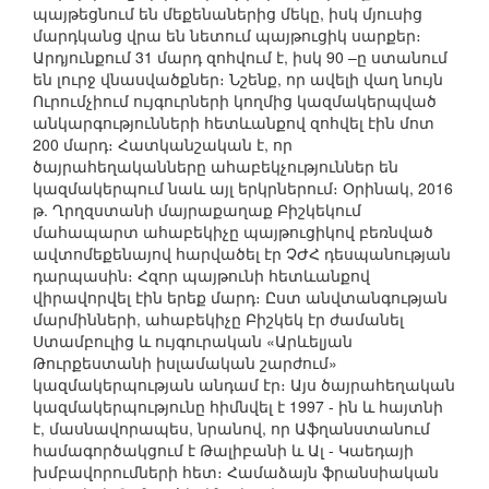
պայթեցնում են մեքենաներից մեկը, իսկ մյուսից
մարդկանց վրա են նետում պայթուցիկ սարքեր։
Արդյունքում 31 մարդ զոհվում է, իսկ 90 –ը ստանում
են լուրջ վնասվածքներ։ Նշենք, որ ավելի վաղ նույն
Ուրումչիում ույգուրների կողմից կազմակերպված
անկարգությունների հետևանքով զոհվել էին մոտ
200 մարդ։ Հատկանշական է, որ
ծայրահեղականները ահաբեկչություններ են
կազմակերպում նաև այլ երկրներում։ Օրինակ, 2016
թ. Ղրղզստանի մայրաքաղաք Բիշկեկում
մահապարտ ահաբեկիչը պայթուցիկով բեռնված
ավտոմեքենայով հարվածել էր ՉԺՀ դեսպանության
դարպասին։ Հզոր պայթունի հետևանքով
վիրավորվել էին երեք մարդ։ Ըստ անվտանգության
մարմինների, ահաբեկիչը Բիշկեկ էր ժամանել
Ստամբուլից և ույգուրական «Արևելյան
Թուրքեստանի իսլամական շարժում»
կազմակերպության անդամ էր։ Այս ծայրահեղական
կազմակերպությունը հիմնվել է 1997 - ին և հայտնի
է, մասնավորապես, նրանով, որ Աֆղանստանում
համագործակցում է Թալիբանի և Ալ - Կաեդայի
խմբավորումների հետ։ Համաձայն ֆրանսիական