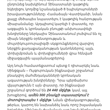
ընդունեց նախկինում Չինաստանի կաթոլիկ
եկեղեցու կողմից նշանակված 8 եպիսկոպոսների
իրավասությունները։ Համաձայն Վատիկանի, նման
քայլը մեծապես նպաստելու է կաթոլիկ հանրության
միաբանմանը։ Այդպիսով կարելի է փաստել, որ
ազգային և կրոնական բնույթի անխուսափելի
խնդիրները ներկայիս Չինաստանում լուծվում են ոչ
միայն ներքին օրենսդրության և
մուլտիկուլտուրալիզմի սկզբունքներով վարվող
ներքին քաղաքականության կանոններով, այլև
փոխըմբռման և փոխզիջումների վրա հենված
միջազգային պայմանագրերով։
Այդ նույն համատեքստում պետք է դիտարկել նաև
Սինցզյան – Ույգուրուկան ինքնավար շրջանում
բնակվող մահմեդականների կրոնական
ազատության խնդիրները։ Դրա պերճախոս
վկայությունն է այն փաստը, որ ինքնավար
շրջանում գործում են
24 440 մզկիթ
, կամ, այլ
խոսքերով,
ամեն 300 բնակչի սպասարկում է
մոտովորապես 1 մզկիթ
։ Նման վիճակագրությանը,
թերևս, կարող են նախանձել նաև որոշ իսլամական
երկրներ։ Միևնույն ժամանակ այդ նույն ինքնավար