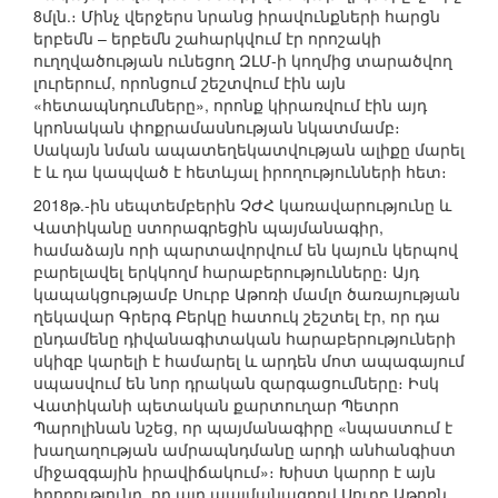
8մլն.։ Մինչ վերջերս նրանց իրավունքների հարցն
երբեմն – երբեմն շահարկվում էր որոշակի
ուղղվածության ունեցող ԶԼՄ-ի կողմից տարածվող
լուրերում, որոնցում շեշտվում էին այն
«հետապնդումները», որոնք կիրառվում էին այդ
կրոնական փոքրամասնության նկատմամբ։
Սակայն նման ապատեղեկատվության ալիքը մարել
է և դա կապված է հետևյալ իրողությունների հետ։
2018թ.-ին սեպտեմբերին ՉԺՀ կառավարությունը և
Վատիկանը ստորագրեցին պայմանագիր,
համաձայն որի պարտավորվում են կայուն կերպով
բարելավել երկկողմ հարաբերությունները։ Այդ
կապակցությամբ Սուրբ Աթոռի մամլո ծառայության
ղեկավար Գրերգ Բերկը հատուկ շեշտել էր, որ դա
ընդամենը դիվանագիտական հարաբերություների
սկիզբ կարելի է համարել և արդեն մոտ ապագայում
սպասվում են նոր դրական զարգացումները։ Իսկ
Վատիկանի պետական քարտուղար Պետրո
Պարոլինան նշեց, որ պայմանագիրը «նպաստում է
խաղաղության ամրապնդմանը արդի անհանգիստ
միջազգային իրավիճակում»։ Խիստ կարոր է այն
իրողությունը, որ այդ պայմանագրով Սուրբ Աթոռն