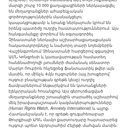
մարզի շուրջ 10 000 քաղաքացիների ներկայացվել
են մեղադրանքներ ահաբեկչական
գործողություններին մասնակցելու
կապակցությամբ և նրանք ներկայումս կրում են
իրենց պատիժը ուղղիչ հաստատություններում։ Այս
հանգամանքը փորձում են օգտագործել
Չինաստանի ներկայիս աշխարհաքաղաքական
հակառակորդները և նախորդ տարի նոյեմբերին
Վաշինգտոնում Չինաստանի հարցերով զգաղվող
ԱՄՆ Կոնգրեսի և կառավարության համատեղ
հանձնաժողովի լսումների ժամանակ սենատոր
Մարկո Ռուբիոն հնչեցրեց ֆանտաստիկ թվեր այն
մասին, որ մինչև 4մլն ույգուրներ (այլ խոսքերով՝
ույգուր բնակչության գրեթե կեսը) ուղղիչ
ճամբարներում ենթարկվում են կտտանքների
էլեկտրական հոսանքով։ Այս գերուռճացված
մեղադրանքները շտապեցին տարածել աշխարհով
մեկ իրավապաշտպան կազմակերպությունները
(Human Rights Watch, Amnesty International)
և այլոք։
Հատկանշական է, որ գրեթե զուգահեռաբար
Թուրքիայի ԱԳՆ մամլո քարտուղարը հայտարարեց
ույգուր պոետ Աբդուրահիմ Հեյիթի մահվան մասին։