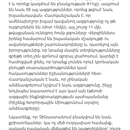
է և որոնք կազմում են բնակչության 91%ը), ապրում
են նաև 55 այլ ազգություններ, որոնց թվում՝ նաև
իսլամադավան։ Հատկանշական է, որ
ամենախոշոր իսլամ դավանող ազգությունը ոչ թե
ույգուրներն են (մոտ 10մլն), այլ շուրջ 11 մլն.
թվաքանակ ունեցող
հուեյ ցզուները
։ Վերջիններս
իրենց համարում են իսլամական մշակույթի ու
ավանդույթների շարունակողները և, դատելով այն
իրողությունից, որ նրանց մասին տեղեկությունները
գրեթե տեղ չեն գտնում գլոբալ լրահոսում, կարելի է
համոզված լինել, որ նրանք չունեն որևէ կրոնական
բնույթի տարակարծություններ կամ
հակասություններ իշխանությունների հետ։
Հատկանշական է նաև, որ չինական
անձնագրերում նշվում է նաև ազգությունը, ինչը
նույնպես նպաստում է այս կամ այն էթնոսի
ազգային ինքնգիտակցության պահպանմանը
(հիշենք Խորհրդային Միությունում տրվող
անձնագրերը)։
Նկատենք, որ Չինաստանում բնակվում են նաև
քրիստոնյաներ. կա ոչ մեծ ուղղափառ համայնք,
սակայն բավական մեծաթիվ են կաթոլիկները՝ շուրջ