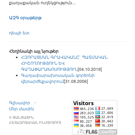
քաղաքական ուղեկցություն...
ԱԶԳ օրաթերթ
դեպի ետ
Հեղինակի այլ նյութեր
ՀԶՈՐԱՑՄԱՆ ԳՐԱՎԱԿԱՆԸ` ՊԱՏՄԱԿԱՆ
ՀԻՇՈՂՈՒԹՅՈՒՆ ԵՎ
ԳԱՂԱՓԱՐԱԽՈՍՈՒԹՅՈՒՆ
[04.10.2019]
Գաղափարախոսական գործոնի
վերարժեքավորում
[31.08.2006]
Գլխավոր
⋅
Մեր մասին
© ՑԱՆՑԱՅԻՆ
ՀԵՏԱԶՈՏԱԿԱՆ ԻՆՍՏԻՏՈՒՏ