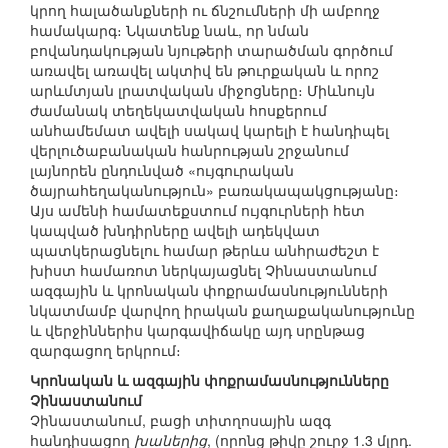
կրող հալածանքների ու ճնշումների մի ամբողջ
համակարգ։ Նկատենք նաև, որ նման
բովանդակության նյութերի տարածման գործում
առավել առավել ակտիվ են թուրքական և որոշ
արևմտյան լրատվական միջոցները։ Միևնույն
ժամանակ տեղեկատվական հոսքերում
անհամեմատ ավելի սակավ կարելի է հանդիպել
վերլուծաբանական հանրության շրջանում
լայնորեն ընդունված «ույգուրական
ծայրահեղականություն» բառակապակցությանը։
Այս ամենի համատեքստում ույգուրների հետ
կապված խնդիրները ավելի ադեկվատ
պատկերացնելու համար թերևս անհրաժեշտ է
խիստ համառոտ ներկայացնել Չինաստանում
ազգային և կրոնական փոքրամասնությունների
նկատմամբ վարվող իրական քաղաքականությունը
և վերջիններիս կարգավիճակը այդ սրընթաց
զարգացող երկրում։
Կրոնական և ազգային փոքրամասնությունները
Չինաստանում
Չինաստանում, բացի տիտղոսային ազգ
հանդիսացող
խաներից
, (որոնց թիվը շուրջ 1.3 մլրդ.