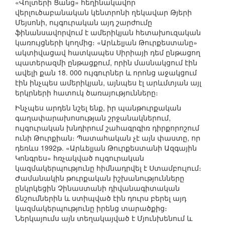
«Վոլտերի Ցանց» հեղինակավոր
վերլուծաբանական կենտրոնի ղեկավար Թյերի
Մեյսոնի, ույգուրական այդ շարժումը
ֆինանսավորվում է ամերիկյան հետախուզական
կառույցների կողմից։ «Արևելյան Թուրքեստանը»
ակտիվացավ հատկապես Սիրիայի դեմ ընթացող
պատերազմի ընթացքում, որին մասնակցում էին
ավելի քան 18. 000 ույգուրներ և որոնց աջակցում
էին ինչպես ամերիկյան, այնպես էլ արևմտյան այլ
երկրների հատուկ ծառայությունները։
Ինչպես արդեն նշել ենք, իր պանթուրքական
գաղափարախոսության շրջանակներում,
ույգուրական խնդիրում շահագրգիռ դիրքորոշում
ունի Թուրքիան։ Պատահական չէ այն փաստը, որ
դեռևս 1992թ. «Արևելյան Թուրքեստանի Ազգային
Կոնգրես» հռչակված ույգուրական
կազմակերպությունը հիմնադրվել է Ստամբուլում։
Ժամանակին թուրքական իշխանությունները
ընկրկեցին Չինաստանի դիվանագիտական
ճնշումներին և ստիպված էին դուրս բերել այդ
կազմակերպությունը իրենց տարածքից։
Ներկայումս այն տեղակայված է Մյունխենում և