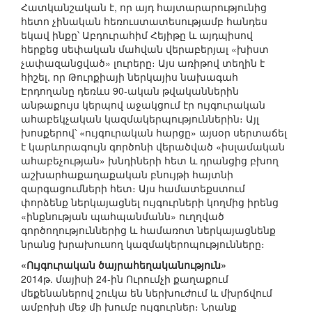
Հատկանշական է, որ այդ հայտարարությունից
հետո չինական հեռուստատեսությամբ հանդես
եկավ ինքը՝ Աբդուրահիմ Հեյիթը և այդպիսով
հերքեց սեփական մահվան վերաբերյալ «խիստ
չափազանցված» լուրերը։ Այս առիթով տեղին է
հիշել, որ Թուրքիայի ներկայիս նախագահ
Էրդողանը դեռևս 90-ական թվականներին
անթաքույս կերպով աջակցում էր ույգուրական
ահաբեկչական կազմակերպություններին։ Այլ
խոսքերով՝ «ույգուրական հարցը» այսօր սերտաճել
է կարևորագույն գործոնի վերածված «իսլամական
ահաբեչության» խնդիների հետ և դրանցից բխող
աշխարհաքաղաքական բնույթի հայտնի
զարգացումների հետ։ Այս համատեքստում
փորձենք ներկայացնել ույգուրների կողմից իրենց
«ինքնության պահպանմանն» ուղղված
գործողություններից և համառոտ ներկայացնենք
նրանց խրախուսող կազմակերոպությունները։
«Ույգուրական ծայրահեղականություն»
2014թ. մայիսի 24-ին Ուրումչի քաղաքում
մեքենաներով շուկա են ներխուժում և մխրճվում
ամբոխի մեջ մի խումբ ույգուրներ։ Նրանք