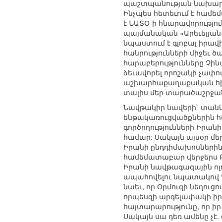
պաշտպանության նախարար
Ինչպես հետեւում է համե
է ՆԱՏՕ-ի հնարավորությու
պայմանական «Արեւելյան»
նպաստում է գլոբալ իրավ
հանրությունների միջեւ ծ
հարաբերությունները Չի
ձեւավորել որոշակի չափո
աշխարհաքաղաքական հիբր
տալիս մեր տարածաշրջան
Նավթակիր նավերի` տանկ
ենթակառուցվածքներին հ
գործողությունների Իրան
համար: Սակայն այսօր մե
Իրանի ընդդիմախոսներին 
համեմատաբար վերջերս Թեհր
Իրանի նավթագազային ոլո
ապահովելու նպատակով Չ
նաեւ, որ Օրմուզի նեղու
որպեսզի արգելափակի իր
հայտարարությունը, որ 
Սակայն սա դեռ ամենը չէ