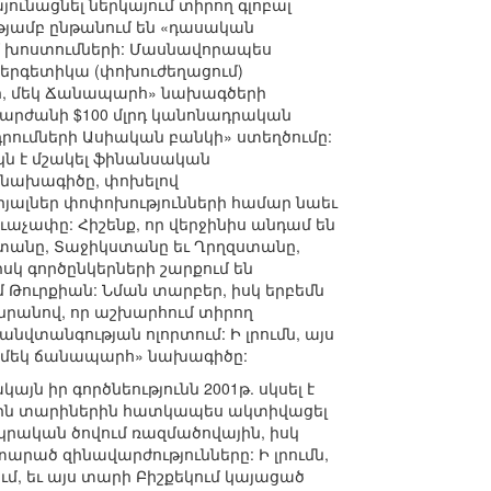
ունացնել ներկայում տիրող գլոբալ
թյամբ ընթանում են «դասական
մ խոստումների: Մասնավորապես
ներգետիկա (փոխուժեղացում)
տի, մեկ Ճանապարհ» նախագծերի
է արժանի $100 մլրդ կանոնադրական
դրումների Ասիական բանկի» ստեղծումը:
ն է մշակել ֆինանսական
ս նախագիծը, փոխելով
յալներ փոփոխությունների համար նաեւ
աչափը: Հիշենք, որ վերջինիս անդամ են
անը, Տաջիկստանը եւ Ղրղզստանը,
սկ գործընկերների շարքում են
 Թուրքիան: Նման տարբեր, իսկ երբեմն
 նրանով, որ աշխարհում տիրող
նվտանգության ոլորտում: Ի լրումն, այս
ի, մեկ ճանապարհ» նախագիծը:
ն իր գործնեությունն 2001թ. սկսել է
րջին տարիներին հատկապես ակտիվացել
րկրական ծովում ռազմածովային, իսկ
ած զինավարժությունները: Ի լրումն,
մ, եւ այս տարի Բիշքեկում կայացած