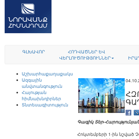
ԳԼԽԱՎՈՐ
ՀՈԴՎԱԾՆԵՐ ԵՎ
ՎԵՐԼՈՒԾՈՒԹՅՈՒՆՆԵՐ
ԻՐԱ
Աշխարհաքաղաքականություն
Ազգային
04.10
անվտանգություն
ՀԶ
Հայության
հիմնախնդիրներ
ԳԱ
Տնտեսագիտություն
Գագիկ Տեր-Հարությունյան
Հոկտեմբերի 1-ին նշված 