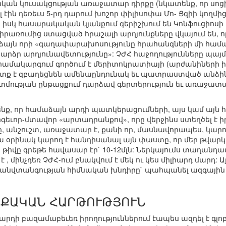
ան կուսակցության առաջատար դիրքը (նկատենք, որ սոց
էին դեռեւս 5-րդ դարում խոշոր փիլիսոփա Մո- Ցզիի կողմից
իսկ հասարակական կյանքում գերիշխում են Կոնֆուցիոսի 
րառումից ստացված հրաշալի արդյունքները վկայում են, ո
աձայն որի «գաղափարախոսությունը հրահանգների մի համալ
արձր արդյունավետությունը»: ՉԺՀ հաջողությունները պայ
մակարգում գործում է մերիտոկրատիայի (արժանիների իշխ
ք է զբաղեցնեն ամենաընդունակ եւ պատրաստված անձինք
ության ընթացքում դարձավ գերտերություն եւ առաջատար
նք, որ համաձայն արդի պատկերացումների, այս կամ այն 
գեւոր-մտավոր «արտադրանքով», որը վերջինս ստեղծել է ի
 անշուշտ, առաջատար է, քանի որ, մասնավորապես, կարո
րա օրինակ կարող է հանդիսանալ այն փաստը, որ մեր թվար
թիվը գրեթե հավասար էր` 10-12մլն: Ներկայումս տաղանդա
 , մինչդեռ ՉԺՀ-ում բնակվում է մեկ ու կես միլիարդ մարդ: 
 անվտանգության հիմնական խնդիրը` պահպանել ազգային ի
ՔԱԿԱՆ ՀԱՐԹՈՒԹՅՈՒՆ
արդի բազամաբեւեռ իրողություններում էապես ազդել է