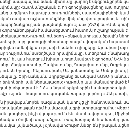
նելի ապագայում նման միտումը կարող է սկզբունքորեն կայ
իճակը: Հատկանշական է, որ գործընթացները այս ուղղու
անց աղմկոտ հայտարարությունների, սպառնալիքների կա
ական ծավալի աշխատանքներ միմյանց փոխլրացնող եւ սի
ագործակցության կազմակերպության» (ՇՀԿ) եւ «Մեկ գո
ս գործունեության համատեքստում հատուկ ուշադրության 
 ներկայացուցչություն ունեցող «Ենթակառուցվածքային ներ
տների, այդ կառույցի հեռահար ռազմավարական նպատակ
րխլեն ամերիկյան դոլարի հեգեմոն դիրքերը: Այդպիսով այ
ությունում ստեղծված իրավիճակը, ստեղծում է նախադր
մ, եւ այս հարցում խիստ արդյունավետ է գործում ՇՀԿ ձեւ
անը, Հնդկաստանը, Պակիստանը, Ղազախստանը, Ուզբեկստ
ունեն Իրանը, Բելոռուսիան, Աֆղանստանը եւ Մոնղոլիան, ի
եպալը, Շրի-Լանկան. Ադրբեջանը եւ անգամ ՆԱՏՕ-ի անդամ
ղ երկրների լայն ներկայացուցչությունը պայմանավորված է
ղակի թելադրում է ՇՀԿ անդամ երկրներին համագործակցել ա
ավչություն է հաղորդում զուգահեռաբար գործող «Մեկ գոտ
 իրավաբանորեն ռազմական կառույց չի հանդիսանում, սակայ
ահեղականության դեմ համաձայնագրի ստորագրումով: Վե
ան կապերը, ինչի վկայությունն են, մասնավորապես, Միջե
ինական ծովերի տարածքում` ռազմաօդային համատեղ կատար
նամյա լայնածավալ զինավարժություններ են իրականացնու