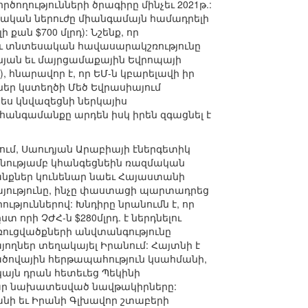
ւթյունների ծրագիրը մինչեւ 2021թ.:
զմական ներուժը միանգամայն համադրելի
քան $700 մլրդ): Նշենք, որ
 ու տնտեսական հավասարակշռությունը
ոնյան եւ մայրցամաքային Եվրոպայի
 հնարավոր է, որ ԵՄ-ն կբարելավի իր
եր կստեղծի Մեծ Եվրասիայում
պես կնվազեցնի ներկայիս
անգամանքը արդեն իսկ իրեն զգացնել է
մ, Սաուդյան Արաբիայի էներգետիկ
նությամբ կհանգեցնեին ռազմական
ւանքներ կունենար նաեւ Հայաստանի
այությունը, ինչը փաստացի պարտադրեց
յուններով: Խնդիրը նրանումն է, որ
 որի ՉԺՀ-ն $280մլրդ. է ներդնելու
առուցվածքների անվտանգությունը
ղներ տեղակայել Իրանում: Հայտնի է
մածովային հերթապահություն կսահմանի,
այն դրան հետեւեց Պեկինի
ամար նախատեսված նավթակիրները:
անի եւ Իրանի Գլխավոր շտաբերի