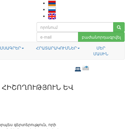
բաժանորդագրվել
ՄՍԱԳՐԵՐ
ՀՐԱՏԱՐԱԿՈՒՄՆԵՐ
ՄԵՐ
ՄԱՍԻՆ
 ՀԻՇՈՂՈՒԹՅՈՒՆ ԵՎ
րպես գերտերություն, որի