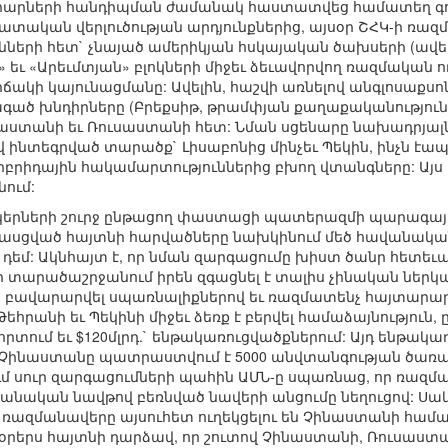
ների հանդիպման ժամանակ հաստատվեց համատեղ գործողո
մատական վերլուծության արդյունքներից, այսօր ՇՀԿ-ի ռա
նների հետ` չնայած ամերիկյան հսկայական ծախսերի (ավելի 
 եւ «Արեւմտյան» բլոկների միջեւ ձեւավորվող ռազմական
իճակի կայունացմանը: Ավելին, հաշվի առնելով անգլոսաքս
ագած խնդիրները (Բրեքսիթ, թրամփյան քաղաքականություն),
նաստանի եւ Ռուսաստանի հետ: Նման սցենարը նախադրյալն
վ ինտեգրված տարածք` Լիսաբոնից մինչեւ Պեկին, ինչն էա
իդային հակամարտություններից բխող վտանգները: Այս հ
ում:
երների շուրջ ընթացող փաստացի պատերազմի պարագայու
ասցված հայտնի հարվածները նախկինում մեծ հավանակա
ի դեմ: Ակնհայտ է, որ նման զարգացումը խիստ ծանր հետե
ր տարածաշրջանում իրեն զգացնել է տալիս չինական ներկ
բավարարվել սպառնալիքներով եւ ռազմատենչ հայտարարութ
անի եւ Պեկինի միջեւ ձեռք է բերվել համաձայնություն, ըստ
րտում եւ $120մլրդ.` ենթակառուցվածքներում: Այդ ենթակ
ինաստանը պատրաստվում է 5000 անվտանգության ծառայո
ցում սուր զարգացումների պահին ԱՄՆ-ը սպառնաց, որ ռազ
անական նավթով բեռնված նավերի անցումը նեղուցով: Սակ
իր ռազմանավերը այսուհետ ուղեկցելու են Չինաստանի հ
. օրերս հայտնի դարձավ, որ շուտով Չինաստանի, Ռուսաստ