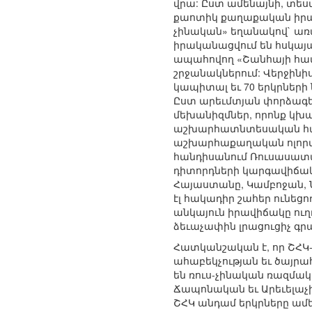
վրա: Ըստ ամենայնի, տեսա
քաոտիկ քաղաքական իրավ
չինական» եղանակով` առ
իրականացվում են հսկայ
ապահովող «Շանհայի համ
շրջանակներում: Վերջինի
կապիտալ եւ 70 երկրների
Ըստ արեւմտյան փորձագե
մեխանիզմներ, որոնք կխա
աշխարհատնտեսական հարթ
աշխարհաքաղական ոլորտու
հանդիսանում Ռուսասատ
դիտորդների կարգավիճակ 
Հայաստանը, Կամբոջան, Ն
էլ հակադիր շահեր ունեցո
անկայուն իրավիճակը ուղ
ձեւաչափին լրացուցիչ գր
Հատկանշական է, որ ՇՀԿ-ն
ահաբեկչության եւ ծայր
են ռուս-չինական ռազմակ
Ճապոնական եւ Արեւելաչ
ՇՀԿ անդամ երկրները ամե