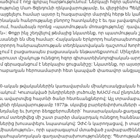
ծվում է ողջ գլոբալ հարթությունում: Ներկայի հզոր պետութ
ւթյունը Մաո-Ցզեդունի ղեկավարությամբ, եւ վերջինիս Պ
յցելելու համար այսօր էլ հազարավոր մարդիկ հերթ են կ
նական հանրությանը բնորոշ հատկանիշ է եւ դա լավագույ
ւմ, համաձայն որոնց «պատմության մոռացությունը` դավաճ
: Փոքր ինչ շեղվելով թեմայից նկատենք, որ պատմության
ւսանելի են մեզ համար: Հայկական Երկրորդ հանրապետու
 Երրորդ հանրապետության տեղեկատվական դաշտում Խոր
ում է բացառապես բացասական ենթատեքստում: Մինչդեռ վե
հարուստ մշակույթ ունեցող հզոր գիտատեխնոլոգիական-արդ
 գերազանցում է ներկայիս ցուցանիշը: Նկատենք, որ այսօր
րաբաղյան հերոսամարտի հետ կապված փառավոր անցյալը
-80-ական թվականներին կառավարման միակուսակցական հա
ակում: Կուտակված խնդիրների լուծումը ԽՍՀՄ-ում ընդուն
 եւ ավարտվեց հայտնի ծանր հետեւանքներով: Այլ տրամա
ինի ղեկավարությամբ 1977թ. սկսվեց բարերեփոխումների «
մանը եւ խոշոր ձեռքբերումների` հասարակական-քաղաքակա
նում ստեղծվեց մի շատ բարձր մակարդակ ունեցող հանձնաժո
ներից խուսափելու նպատակով: ՉԺՀ-ն կարողացավ, ի տարբե
ասնություն», որի պարագայում մտածված չափաբաժիննե
պահպանողական գաղափարախոսությունները: Պետության