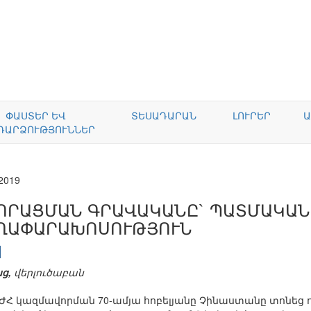
ՓԱՍՏԵՐ ԵՎ
ՏԵՍԱԴԱՐԱՆ
ԼՈՒՐԵՐ
Ա
ԴԱՐՁՈՒԹՅՈՒՆՆԵՐ
.2019
ՈՐԱՑՄԱՆ ԳՐԱՎԱԿԱՆԸ` ՊԱՏՄԱԿԱՆ
ՂԱՓԱՐԱԽՈՍՈՒԹՅՈՒՆ
ց,
վերլուծաբան
ՉԺՀ կազմավորման 70-ամյա հոբելյանը Չինաստանը տոնեց ո