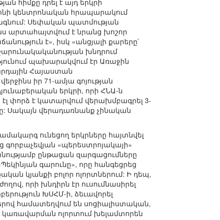
յան հիմքը դրել է այդ երկրի
եկինի կենտրոնական հրապարակում
անգնում: Սեփական պատմության
նս արտահայտվում է նրանց խոշոր
անություն է», իսկ «անցյալի քարերը`
 շարունակականության խնդրում
թյունում պախարակվում էր Առաջին
հրդային Հայաստան
րջինս իր 71-ամյա գոյության
յունաբերական երկրի, որի ՀՆԱ-ն
 էլ փորձ է կատարվում վերախմբագրել 3-
: Սակայն վերադառնանք չինական
մակարգ ունեցող երկրները հայտնվել
եց գորբաչեվյան «պերեստրոյակայի»
բանությամբ ընթացան զարգացումները
Պեկինյան գարունը», որը հանգեցրեց
ն կյանքի բոլոր ոլորտներում: Ի դեպ,
ղով, որի խնդիրն էր ուսումնասիրել
րություն ԽՍՀՄ-ի, ձեւավորել
րով համատեղվում են սոցիալիստական,
 կառավարման ոլորտում խելամտորեն