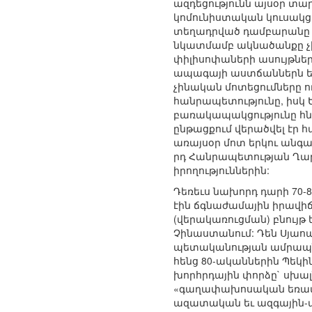
ազդեցությունն այսօր տարա
կոմունիստական կուսակցո
տեղադրված դամբարանը ա
նկատմամբ ակնածանքը չի
փիլիսոփաների ասույթներո
ապագայի աստճաններն են»
չինական մոտեցումները ո
հանրապետությունը, իսկ
բառակապակցությունը հնչ
ընթացքում վերածվել էր 
առայսօր մոտ երկու անգամ
րդ Հանրապետության Ղա
իրողություններին:
Դեռեւս նախորդ դարի 70
էին ճգնաժամային իրավիճ
(վերակառուցման) բնույթ
Չինաստանում: Դեն Սյաոպ
պետականության ամրապնդ
հենց 80-ականներին Պեկի
խորհրդային փորձը` սխալ
«գաղափախոսական եռամի
ազատական եւ ազգային-