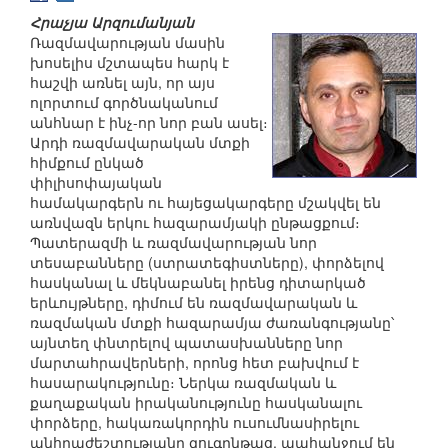
Հրաչյա Արզումանյան
Ռազմավարության մասին
խոսելիս մշտապես հարկ է
հաշվի առնել այն, որ այս
ոլորտում գործնականում
անհնար է ինչ-որ նոր բան ասել։
Արդի ռազմավարական մտքի
հիմքում ընկած
փիլիսոփայական
համակարգերն ու հայեցակարգերը մշակվել են
առնվազն երկու հազարամյակի ընթացքում։
Պատերազմի և ռազմավարության նոր
տեսաբանները (ստրատեգիստները), փորձելով
հասկանալ և մեկնաբանել իրենց դիտարկած
երևույթները, դիմում են ռազմավարական և
ռազմական մտքի հազարամյա ժառանգությանը՝
այնտեղ փնտրելով պատասխանները նոր
մարտահրավերների, որոնց հետ բախվում է
հասարակությունը։ Ներկա ռազմական և
քաղաքական իրականությունը հասկանալու
փորձերը, հակառակորդին ուսումնասիրելու
անհրաժեշտությանը զուգընթաց, պահանջում են