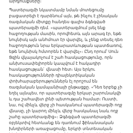
արդյունքները։
Պատերազմի նկատմամբ նման մոտեցումը
բացատրելի է դարձնում այն, թե ինչու է չինական
ռազմական միտքը հանդես գալիս ձգձգված
պատերազմի դեմ. «պատերազմում լսել ենք
հաջողության մասին, որովհետև այն արագ էր, եթե
նույնիսկ այն անհմուտ էր վարվել, և չենք տեսել դեռ
հաջողություն նրա երկարատևության պատճառով,
եթե նույնիսկ հմտորեն է վարվել»։ Ընդ որում՝ Սուն
Ցզին վկայակոչում է շահ հասկացությունը, որն
անխուսափելիորեն կապվում է հակադիր
հասկացության` վնասի հետ։ Այս երկու
հասկացությունների դիալեկտիկական
փոխհարաբերություններն էլ որոշում են
ռազմական կամպանիայի ընթացքը. «Դեռ երբեք չի
եղել այնպես, որ պատերազմը երկար շարունակվի
և դա շահավետ լինի պետության համար։ Ուստի,
նա, ով մինչև վերջ չի հասկանում պատերազմի ողջ
վնասը, չի կարող մինչև վերջ հասկանալ նաև ողջ
շահը պատերազմից»։ Ձգձգված պատերազմի
օբյեկտիվ հետևանք են դառնում ֆինանսական
խնդիրների առաջացումը, երկրի տնտեսական