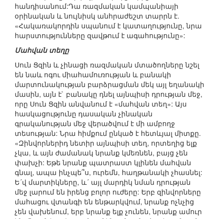
հանդիսանում:Դա ռազմական կամպանիայի
օրինական և նույնիսկ անհրաժեշտ տարրն է.
«Հակառակորդին սպանում է կատաղությունը, նրա
հարստությունները զավթում է ագահությունը»:
Մահվան տեղը
Սուն Ցզին և չինացի ռազմական մտածողները նշել
են նաև ոգու միահամուռության և բանակի
մարտունակության բարձրացման մեկ այլ եղանակի
մասին, այն է` բանակը դնել այնպիսի դրության մեջ,
որը Սուն Ցզին անվանում է «մահվան տեղ»: Այս
հասկացությունը դասական չինական
գրականության մեջ վերածվում է մի ամբողջ
տեսության: Նրա հիմքում ընկած է հետևյալ միտքը.
«Զինվորներիդ նետիր այնպիսի տեղ, որտեղից ելք
չկա, և այն ժամանակ նրանք կմեռնեն, բայց չեն
փախչի: Եթե նրանք պատրաստ կլինեն մահվան
գնալ, ապա ինչպե՞ս, ուրեմն, հաղթանակի չհասնել:
Ե´վ մարտիկները, և´ այլ մարդիկ նման դրության
մեջ լարում են իրենց բոլոր ուժերը: Երբ զինվորները
մահացու վտանգի են ենթարկվում, նրանք ոչնչից
չեն վախենում, երբ նրանք ելք չունեն, նրանք ամուր