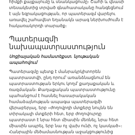
հիմքի քայքայումը և սնանկացումը։ Շահի և վնասի
տեսակետից տրված գնահատականը հանգեցնում
է այն եզրակացության, որ պատերազմ վարելու
առավել շահավետ եղանակն արագ ներխուժումն է
հակառակորդի տարածք։
Պատերազմի
նախապատրաստություն
Սոցիալական համատեքստ. նյութական
ապահովում
Պատերազմը պետք է մանրակրկիտորեն
պատրաստվի, ընդ որում՝ առանձնացնում են
պատրաստության երկու կողմ՝ քաղաքական և
ռազմական։ Քաղաքական պատրաստությունը
պահանջում է հասնել հասարակական
համաձայնության ապագա պատերազմի
վերաբերյալ, երբ «ժողովրդի մտքերը նույնն են
տիրակալի մտքերի հետ, երբ ժողովուրդը
պատրաստ է նրա հետ միասին մեռնել, նրա հետ
միասին ապրել, երբ նա ոչ վախ ունի, ոչ կասկած»։
Հանրային մեծամասնության աջակցությունից