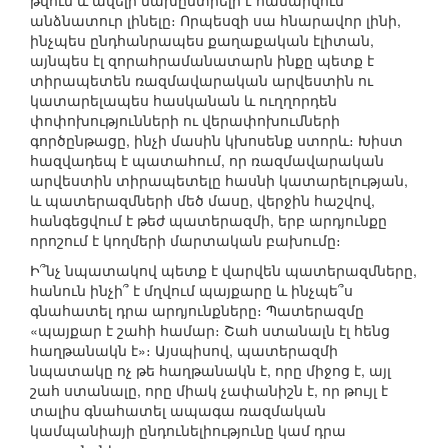
թվում և ավելի նախընտրելի է համարվում
անձնատուր լինելը։ Որպեսզի սա հնարավոր լինի,
ինչպես ընդհանրապես քաղաքական էլիտան,
այնպես էլ զորահրամանատարն ինքը պետք է
տիրապետեն ռազմավարական արվեստին ու
կատարելապես հասկանան և ուղղորդեն
փոփոխությունների ու վերափոխումների
գործընթացը, ինչի մասին կխոսենք ստորև։ Խիստ
հազվադեպ է պատահում, որ ռազմավարական
արվեստին տիրապետելը հասնի կատարելության,
և պատերազմների մեծ մասը, վերջին հաշվով,
հանգեցվում է թեժ պատերազմի, երբ արդյունքը
որոշում է կողմերի մարտական բախումը։
Ի՞նչ նպատակով պետք է վարվեն պատերազմները,
հանուն ինչի՞ է մղվում պայքարը և ինչպե՞ս
գնահատել դրա արդյունքները։ Պատերազմը
«պայքար է շահի համար։ Շահ ստանալն էլ հենց
հաղթանակն է»։ Այսպիսով, պատերազմի
նպատակը ոչ թե հաղթանակն է, որը միջոց է, այլ
շահ ստանալը, որը միակ չափանիշն է, որ թույլ է
տալիս գնահատել ապագա ռազմական
կամպանիայի ընդունելիությունը կամ դրա