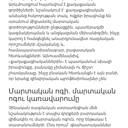
Արևմուտքում հայտնվում է քաղաքական
գործիչների, նշանակում է` քաղաքացիական
անձանց հսկողության տակ, ովքեր իրավունք են
ստանում միջամտել մարտական
գործողությունների ընթացքին, պատերազմի
կազմակերպման և անցկացման մեխանիզմին, ինչը
կարող է հանգեցնել անարդյունավետ ռազմական
որոշումների մշակմանը և,
համապատասխանաբար, բացասական
հետևանքների: Այնուամենայնիվ,
«քաղաքացիականներին» է պատկանում սխալի
իրավունքը, բանակը չիմանալն ու ճիշտ
չհասկանալը, ինչը բնական հետևանքն է այն բանի,
որ նրանք զինվորական պրոֆեսիոնալներ չեն:
Մարտական ոգի. մարտական
ոգու կառավարումը
Չինական ռազմական ստրատեգիան մեծ
նշանակություն է տալիս զորքերի բարոյական
վիճակին ու մարտական ոգուն, որը ենթակա է
տատանումների: Ընդ որում` գնահատականներ