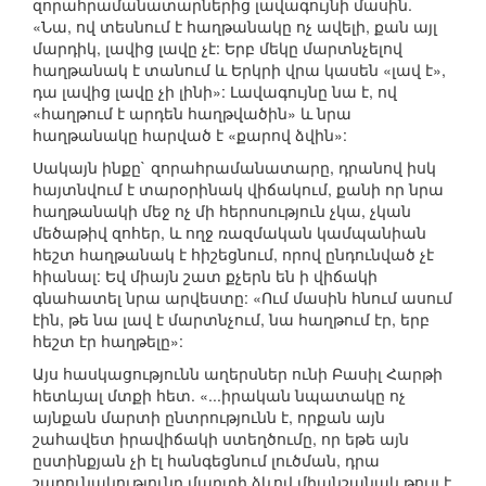
զորահրամանատարներից լավագույնի մասին.
«Նա, ով տեսնում է հաղթանակը ոչ ավելի, քան այլ
մարդիկ, լավից լավը չէ: Երբ մեկը մարտնչելով
հաղթանակ է տանում և Երկրի վրա կասեն «լավ է»,
դա լավից լավը չի լինի»: Լավագույնը նա է, ով
«հաղթում է արդեն հաղթվածին» և նրա
հաղթանակը հարված է «քարով ձվին»:
Սակայն ինքը` զորահրամանատարը, դրանով իսկ
հայտնվում է տարօրինակ վիճակում, քանի որ նրա
հաղթանակի մեջ ոչ մի հերոսություն չկա, չկան
մեծաթիվ զոհեր, և ողջ ռազմական կամպանիան
հեշտ հաղթանակ է հիշեցնում, որով ընդունված չէ
հիանալ: Եվ միայն շատ քչերն են ի վիճակի
գնահատել նրա արվեստը: «Ում մասին հնում ասում
էին, թե նա լավ է մարտնչում, նա հաղթում էր, երբ
հեշտ էր հաղթելը»:
Այս հասկացությունն աղերսներ ունի Բասիլ Հարթի
հետևյալ մտքի հետ. «...իրական նպատակը ոչ
այնքան մարտի ընտրությունն է, որքան այն
շահավետ իրավիճակի ստեղծումը, որ եթե այն
ըստինքյան չի էլ հանգեցնում լուծման, դրա
շարունակությունը մարտի ձևով միանշանակ թույլ է