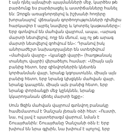
է այն դնել այնպիսի պայմանների մեջ, կարծես թե
բարձունք ես բարձրացել և աստիճանները հանել
են: Զորքն առաջնորդելով և իշխանի հողերը
խորանալով` վճռական գործողությունների դիմելիս
հարկավոր է այրել նավերը և կոտրել կաթսաները»:
Երբ գտնվում են մահվան վայրում, ապա, «արագ
մարտի նետվելով, ողջ են մնում, այլ ոչ թե արագ
մարտի նետվելով զոհվում են»: Դրանով իսկ
անհրաժեշտ նախադրյալներ են ստեղծվում
«մահվան վայրը» «կյանքի վայրի» (հաղթանակ
տանելու վայրի) վերածելու համար: «Միայն այն
բանից հետո, երբ զինվորներին կնետեն
կործանման վայր, նրանք կգոյատևեն, միայն այն
բանից հետո, երբ նրանց կխցկեն մահվան վայր,
նրանք կապրեն, միայն այն բանից հետո, երբ
նրանք փորձանքի մեջ կընկնեն, նրանք
կկարողանան վճռել մարտի ելքը»:
Սուն Ցզին մահվան վայրում գտնվող բանակը
համեմատում է Չանշան լեռան օձի հետ: «Ուստի,
նա, ով լավ է պատերազմ վարում, նման է
Շուայժանին: Շուայժանը Չանշանի օձն է: Երբ
խփում են նրա գլխին, նա խփում է պոչով, երբ