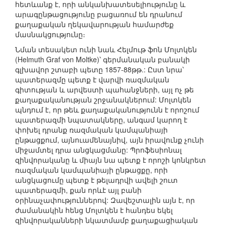
հետևանք է, որի անկանխատեսելիությունը և
արագընթացությունը բացառում են դրանում
քաղաքական ղեկավարության համարժեք
մասնակցությունը։
Նման տեսակետ ունի նաև Հելմութ ֆոն Մոլտկեն
(Helmuth Graf von Moltke)՝ գերմանական բանակի
գլխավոր շտաբի պետը 1857-88թթ.: Ըստ նրա՝
պատերազմը պետք է վարվի ռազմական
գիտության և արվեստի պահանջների, այլ ոչ թե
քաղաքականության շրջանակներում: Մոլտկեն
պնդում է, որ թեև քաղաքականությունն է որոշում
պատերազմի նպատակները, անգամ կարող է
փոխել դրանք ռազմական կամպանիայի
ընթացքում, այնուամենայնիվ, այն իրավունք չունի
միջամտել դրա անցկացմանը: Պրոֆեսիոնալ
զինվորականը և միայն նա պետք է որոշի կոնկրետ
ռազմական կամպանիայի ընթացքը, որի
անցկացումը պետք է թելադրվի ավելի շուտ
պատերազմի, քան որևէ այլ բանի
օրինաչափություններով: Զավեշտալին այն է, որ
ժամանակին հենց Մոլտկեն է հանդես եկել
զինվորականների նկատմամբ քաղաքացիական