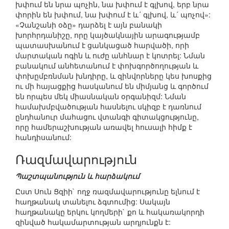
խփում են նրա պոչին, նա խփում է գլխով, երբ նրա
փորին են խփում, նա խփում է և´ գլխով, և´ պոչով»:
«Չանշանի օձը» դարձել է այն բանակի
խորհրդանիշը, որը կայծակնային արագությամբ
պատասխանում է ցանկացած հարվածի, որի
մարտական ոգին և ուժը անհնար է կոտրել: Նման
բանակում անհետանում է փոխգործողության և
փոխըմբռնման խնդիրը, և զինվորները կես խոսքից
ու մի հայացքից հասկանում են միմյանց և գործում
են որպես մեկ միասնական օրգանիզմ: Նման
համախմբվածության հասնելու սկիզբ է դառնում
ընդհանուր մահացու վտանգի գիտակցությունը,
որը համերաշխության առավել հուսալի հիմք է
հանդիսանում:
Ռազմավարություն
Պաշտպանություն և հարձակում
Ըստ Սուն Ցզիի` ողջ ռազմավարությունը ելնում է
հաղթանակ տանելու ձգտումից: Սակայն
հաղթանակը երկու կողմերի` քո և հակառակորդի
զինված հակամարտության արդյունքն է: