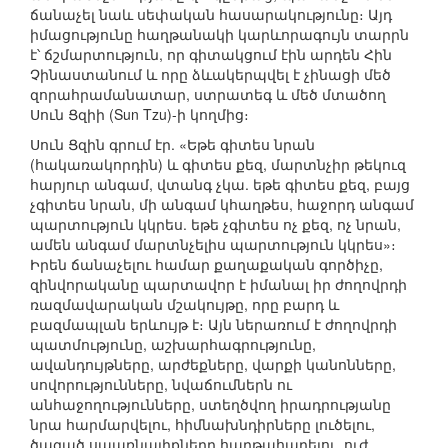
ճանաչել նաև սեփական հասարակությունը։ Այդ
իմացությունը հաղթանակի կարևորագույն տարրն
է՝ ճշմարտություն, որ գիտակցում էին արդեն Հին
Չինաստանում և որը ձևակերպվել է չինացի մեծ
զորահրամանատար, ստրատեգ և մեծ մտածող
Սուն Ցզիի (Sun Tzu)-ի կողմից։
Սուն Ցզին գրում էր. «Եթե գիտես նրան
(հակառակորդին) և գիտես քեզ, մարտնչիր թեկուզ
հարյուր անգամ, վտանգ չկա. եթե գիտես քեզ, բայց
չգիտես նրան, մի անգամ կհաղթես, հաջորդ անգամ
պարտություն կկրես. եթե չգիտես ոչ քեզ, ոչ նրան,
ամեն անգամ մարտնչելիս պարտություն կկրես»։
Իրեն ճանաչելու համար քաղաքական գործիչը,
զինվորականը պարտավոր է իմանալ իր ժողովրդի
ռազմավարական մշակույթը, որը բարդ և
բազմապլան երևույթ է։ Այն ներառում է ժողովրդի
պատմությունը, աշխարհագրությունը,
ավանդույթները, արժեքները, վարքի կանոնները,
սովորությունները, նվաճումներն ու
անհաջողությունները, ստեղծվող իրադրությանը
նրա հարմարվելու, հիմնախնդիրները լուծելու,
ծագած սպառնալիքները հաղթահարելու, ուժ