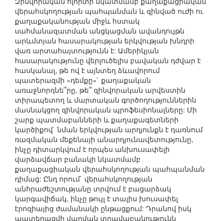
Զինվորական ոլորտի նկատմամբ քաղաքացիական
վերահսկողության պահպանման և զինված ուժի ու
քաղաքականության միջև հստակ
սահմանազատման անցկացման ավանդույթն
արևմտյան հասարակության երկվության խնդրի
վառ արտահայտությունն է: Ամերիկյան
հասարակությունը վերլուծելիս բավական դժվար է
հասկանալ, թե ով է այնտեղ ձևավորում
պատերազմի «դեմքը»` քաղաքական
առաջնորդնե՞րը, թե՞ զինվորական արվեստին
տիրապետող և մարտական գործողություններին
մասնակցող զինվորական պրոֆեսիոնալները: Մի
շարք պատմաբանների և քաղաքագետների
կարծիքով` նման երկվության արդյունքն է դառնում
ռազմական մեքենայի անարդյունավետությունը,
ինչը դիտարկվում է որպես անխուսափելի
վարձավճար բանակի նկատմամբ
քաղաքացիական վերահսկողության պահպանման
դիմաց: Ընդ որում` վերահսկողության
անհրաժեշտությանը տրվում է բացարձակ
կարգավիճակ, ինչը թույլ է տալիս խուսափել
էրոզիայից ժամանակի ընթացքում: Դրանով իսկ
պատերազմի վարման տրամաբանությունն