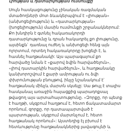
Լիության և դատարկության ուսմունքը
Սույն հասկացությունը չինական ռազմական
մտածողների մոտ ձևակերպվում է «լիության»
(անխոցելիություն) և «դատարկության»
(խոցելիություն) մասին ուսմունքի շրջանակներում:
Քո խնդիրն է գտնել հակառակորդի
դատարկությունը և դրան հակադրել քո լիությունը,
այսինքն` դառնալ ուժեղ և անխոցելի հենց այն
ոլորտում, որտեղ հակառակորդը խոցելի է, և
հասնել հաղթանակի: Այս պարագայում քո
հարվածը նման է «քարով ձվին հարվածելուն»,
«լիով դատարկին հարվածելուն», և հաղթանակը
կանխորոշվում է քարի ամրության ու ձվի
փխրունության բնույթով, ինչը նշանակում է`
հաղթանակ մինչև մարտն սկսելը: Սա թույլ է տալիս
հասկանալ առաջին հայացքից պարադոքսալ
թվացող այս արտահայտությունը. «Զորքը, որ պետք
է հաղթի, սկզբում հաղթում է, հետո ճակատամարտ
որոնում, զորքը, որ դատապարտված է
պարտության, սկզբում մարտնչում է, հետո
հաղթանակ որոնում»: Այստեղից էլ բխում է
հետևությունը հաղթանակներից լավագույնի և