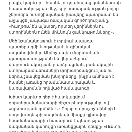
բացի, կարևոր է հասնել ուղղահայաց կոնսենսուսի
հասարակության մեջ, երբ հասարակության բոլոր
շերտերն ու սոցիալական խավերը պատրաստ են
աջակցել ապագա ռազական գործողությանը.
«հաղթում են այնտեղ, որտեղ վերիններն ու
ստորիններն ունեն միևնույն ցանկությունները»։
Մեծ նշանակություն է տրվում ապագա
պատերազմի նյութական և զինական
ապահովմանը։ Անմիջապես մարտական
պատրաստությանն են վերաբերում
մարտունակության բարձրացման, բանակային
ստորաբաժանումների փոխգործակցության ու
ներդաշնակեցման խնդիրները, ինչին անհնար է
հասնել առանց հրամանատարական և
կառավարման հղկված համակարգի։
Խիստ կարևոր դեր է հատկացվում
զորահրամանատարի ճիշտ ընտրությանը, ով
«պետության գանձն է»։ Բոլոր դարաշրջանների և
ժողովուրդների ռազմական միտքը գլխավոր
հրամանատարին համարում է պետության
ռազմական կառույցի առանցքային դեմքը։ «Ուստի,