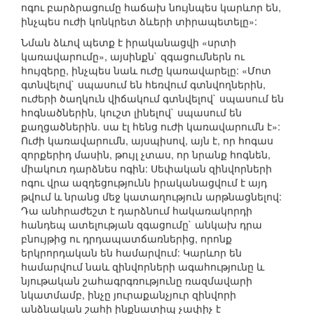
ոգու բարձրացումը հաճախ նույնպես կարևոր են,
ինչպես ուժի կոնկրետ ձևերի տիրապետելը»:
Նման ձևով պետք է իրականացվի «սրտի
կառավարումը», այսինքն` զգացումներն ու
հույզերը, ինչպես նաև ուժը կառավարելը: «Մոտ
գտնվելով` սպասում են հեռվում գտնվողներին,
ուժերի ծաղկուն վիճակում գտնվելով` սպասում են
հոգնածներին, կուշտ լինելով` սպասում են
քաղցածներին. սա էլ հենց ուժի կառավարումն է»:
Ուժի կառավարումն, այսպիսով, այն է, որ հոգաս
զորքերիդ մասին, թույլ չտաս, որ նրանք հոգնեն,
միակուռ դարձնես ոգին: Սեփական զինվորների
ոգու վրա ազդեցությունն իրականացվում է այդ
թվում և նրանց մեջ կատաղություն արթնացնելով:
Դա անհրաժեշտ է դարձնում հակառակորդի
հանդեպ ատելության զգացումը` անկախ դրա
բնույթից ու դրդապատճառներից, որոնք
երկրորդական են համարվում: Կարևոր են
համարվում նաև զինվորների ագահությունը և
նյութական շահագրգռությունը ռազմավարի
նկատմամբ, ինչը յուրաքանչյուր զինվորի
անձնական շահի ինքնատիպ չափիչ է