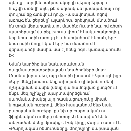
պետք է տրվեն հակառակորդի վերաբերյալ և
հաշվի առնվի այն, թե ռազմական կամպանիայի որ
փուլում եք գտնվում դուք. «առավոտյան ոգով
առույգ են, ցերեկը` ալարկոտ, երեկոյան մտածում
են տուն վերադառնալու մասին: Ուստի նա, ով գիտի
պատերազմ վարել, խուսափում է հակառակորդից,
երբ նրա ոգին առույգ է և հարվածում է նրան, երբ
նրա ոգին ծույլ է կամ երբ նա մտածում է
վերադարձի մասին. սա էլ հենց ոգու կառավարումն
է»:
Նման կարծիք կա նաև արևմտյան
ռազմաստրատեգիական մտածողների մոտ:
Մասնավորապես, այդ մասին խոսում է Կլաուզևիցը.
«Երբ մենք խոսում ենք ախոյանի զինված ուժերի
ոչնչացման մասին (մենք դա համոզված ընդգծում
ենք), մեզ ոչինչ չի պարտավորեցնում
սահմանափակել այդ հասկացությունը միայն
նյութական ուժերով. մենք հասկանում ենք նաև
բարոյական ուժերը, քանի որ բարոյական ու
ֆիզիկական ուժերը սերտորեն կապված են և
անբաժան մեկը մյուսից»: Իսկ Լիդըլ Հարթն ասում է.
«Բարոյական ռեսուրսները, ժողովրդի մարտական