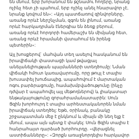
են մնում, երբ խորանում են թշնամու հողերը, նրանց
ոչինչ հետ չի պահում, երբ ոչինչ անել հնարավոր չէ,
նրանք կռվում են»: «Այդ պատճառով զինվորները,
առանց որևէ ներշնչման, զգոն են լինում, առանց
որևէ հարկադրման էներգիա են ձեռք բերում,
առանց որևէ հորդորի համերաշխ են միմյանց հետ,
առանց որևէ հրամանի վստահում են իրենց
պետերին»:
Այլ խոսքերով` մահվան տեղ ասելով հասկանում են
իրավիճակի փաստացի կամ թվացյալ
անելանելիության պայմանների ստեղծումը: Նման
վիճակի հմուտ կառավարումը, որը թույլ է տալիս
խուսափել խուճապից, ապահովում է մարտական
ոգու բարձրացումը, համախմբվածությունը (ինչը
դժվար է ապահովել այլ մեթոդներով) և լիակատար
ենթակայությունը զորահրամանատարին: Սուն
Ցզին խորհուրդ է տալիս արհեստականորեն նման
իրավիճակ ստեղծել: Եթե, օրինակ, բանակը
շրջապատման մեջ է ընկնում և միայն մի նեղ ելք է
մնում, ապա այն պետք է փակել: Սուն Ցզին տալիս է
հանրահայտ դարձած խորհուրդը. «վերացնել
աստիճանները»: «Զորքն առաջնորդելիս հարկավոր