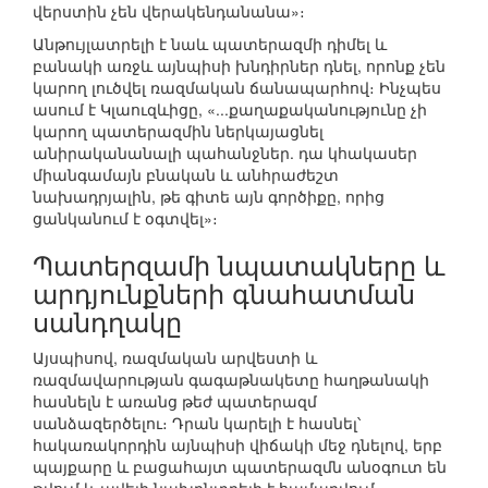
վերստին չեն վերակենդանանա»։
Անթույլատրելի է նաև պատերազմի դիմել և
բանակի առջև այնպիսի խնդիրներ դնել, որոնք չեն
կարող լուծվել ռազմական ճանապարհով։ Ինչպես
ասում է Կլաուզևիցը, «...քաղաքականությունը չի
կարող պատերազմին ներկայացնել
անիրականանալի պահանջներ. դա կհակասեր
միանգամայն բնական և անհրաժեշտ
նախադրյալին, թե գիտե այն գործիքը, որից
ցանկանում է օգտվել»։
Պատերզամի նպատակները և
արդյունքների գնահատման
սանդղակը
Այսպիսով, ռազմական արվեստի և
ռազմավարության գագաթնակետը հաղթանակի
հասնելն է առանց թեժ պատերազմ
սանձազերծելու։ Դրան կարելի է հասնել՝
հակառակորդին այնպիսի վիճակի մեջ դնելով, երբ
պայքարը և բացահայտ պատերազմն անօգուտ են