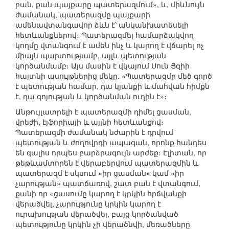
բան, քան պայքարը պատերազմում», և, միևնույն
ժամանակ, պատերազմը պայքարի
ամենավտանգավոր ձևն է՝ անկանխատեսելի
հետևանքներով։ Պատերազմել համարձակվող
կողմը վտանգում է ամեն ինչ և կարող է վճարել ոչ
միայն պարտությամբ, այլև պետության
կործանմամբ։ Այս մասին է վկայում Սուն Ցզիի
հայտնի ասույթներից մեկը. «Պատերազմը մեծ գործ
է պետության համար, դա կյանքի և մահվան հիմքն
է, դա գոյության և կործանման ուղին է»։
Անթույլատրելի է պատերազմի դիմել ցասման,
վրեժի, էյֆորիայի և այլնի հետևանքով։
Պատերազմի ժամանակ նժարին է դրվում
պետության և ժողովրդի ապագան, որոնք հանդես
են գալիս որպես բարձրագույն արժեք։ Էլիտան, որ
թեթևամտորեն է վերաբերվում պատերազմին և
պատերազմ է սկսում «իր ցասման» կամ «իր
չարության» պատճառով, շատ բան է վտանգում,
քանի որ «ցասումը կարող է կրկին հրճվանքի
վերածվել, չարությունը կրկին կարող է
ուրախության վերածվել, բայց կործանված
պետությունը կրկին չի վերածնվի, մեռածները