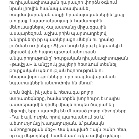
ու դիվանագիտական դարավոր փորձն օգնում
նրան լիովին համապատասխանել
ռազմավարական մտքի հրամայականներին՝ քայլ
առ քայլ, նպատակասլաց և համառորեն
մեկուսացնելով Հայաստանը միջազգային
ասպարեզում, աշխարհին պարտադրելով
խնդիրների իր պատկերացումներն ու դրանց
լուծման ուղիները։ Ճիշտ նույն կերպ էլ նկատելի է
վերածնված հայոց պետականության
անկարողությունը՝ թուրքական դիվանագիտության
«թավշյա» և անշշուկ քայլերի հետևում տեսնել
թուրքական պետության հզորությունն ու
հնարավորությունները, որի ռազմավարական
նպատակներն անփոփոխ են մնում։
Սուն Ցզին, ինչպես և հետագա բոլոր
ստրատեգները, համառորեն խորհուրդ է տալիս
պատերազմին դիմել միայն որպես ծայրահեղ
միջոցի, երբ սպառվել են մնացած բոլոր միջոցները.
«Դա է այն ուղին, որով պահպանում ես և՛
պետությունը խաղաղության, և՛ բանակն
ամբողջության մեջ»։ Սա կապված է այն բանի հետ,
որ այլ մեթոդների համեմատ՝ «չկա ավելի դժվար