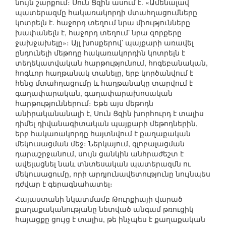
նույն շարքում։ Սուն Ցզին ասում է. «Ամենալավ
պատերազմը հակառակորդի մտահղացումները
կոտրելն է. հաջորդ տեղում նրա միությունները
խափանելն է, հաջորդ տեղում՝ նրա զորքերը
ջախջախելը»։ Այլ խոսքերով՝ պայքարի առավել
ընդունելի մեթոդը հակառակորդին կոտրելն է
տեղեկատվական հարթությունում, հոգեբանական,
հոգևոր հաղթանակ տանելը, երբ կործանվում է
հենց մտահղացումը և հաղթանակը տարվում է
գաղափարական, գաղափարախոսական
հարթություններում։ Եթե այս մեթոդն
անիրականանալի է, Սուն Ցզին խորհուրդ է տալիս
դիմել դիվանագիտական պայքարի մեթոդներին,
երբ հակառակորդը հայտնվում է քաղաքական
մեկուսացման մեջ։ Ներկայում, գլոբալացման
դարաշրջանում, սույն ցանկին անհրաժեշտ է
ավելացնել նաև տնտեսական պատերազմն ու
մեկուսացումը, որի արդյունավետությունը նույնպես
դժվար է գերագնահատել։
Հայաստանի նկատմամբ Թուրքիայի վարած
քաղաքականությանը նետված անգամ թռուցիկ
հայացքը ցույց է տալիս, թե ինչպես է քաղաքական