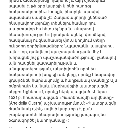
իրեն է անպարտելի դարձրել և այդ վիճակում
սպասել է, թե երբ կարելի կլինի հաղթել
հակառակորդին»: Խոսքն, իհարկե, պասիվ
սպասման մասին չէ: Հակառակորդի ընձեռած
հնարավորությունը տեսնելու համար դու
պարտավոր ես հետևել նրան, «մարտով
հետախուզություն» իրականացնել` փորձելով
հասկանալ ու գնահատել մյուս կողմում տեղի
ունեցող գործընթացները: Նպատակն, այսպիսով,
այն է, որ, գտնվելով պաշտպանության մեջ և
խորացնելով քո պաշտպանվածությունը, ջանալով
այն հասցնել կատարելության և
անպարտելիության, ակտիվորեն որոնես
հակառակորդի խոցելի տեղերը, որոնք հնարավոր
կդարձնեն հարձակումը և հաղթանակ տանելը: Այս
ըմբռնումը կա նաև Մաքիավելիի պատերազմի
սկզբունքներում, որոնք ներկայացված են նրա
1521թ. հրատարակված «Պատերազմի արվեստը»
(Arte della Guerra) աշխատությունում: «Պատերազմի
ժամանակ ոչինչ ավելի կարևոր չէ, քան
բարեպատեհ հնարավորությունը լավագույնս
օգտագործել կարողանալը»: