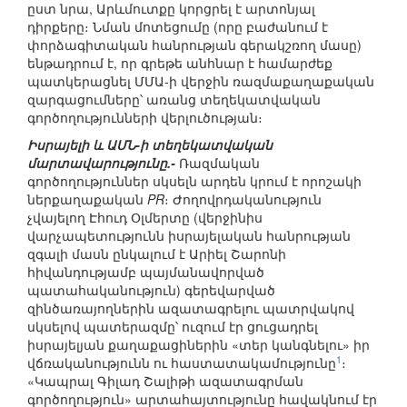
ըստ նրա, Արևմուտքը կորցրել է արտոնյալ
դիրքերը։ Նման մոտեցումը (որը բաժանում է
փորձագիտական հանրության գերակշռող մասը)
ենթադրում է, որ գրեթե անհնար է համարժեք
պատկերացնել ՄՄԱ-ի վերջին ռազմաքաղաքական
զարգացումները՝ առանց տեղեկատվական
գործողությունների վերլուծության։
Իսրայելի և ԱՄՆ-ի տեղեկատվական
մարտավարությունը.-
Ռազմական
գործողություններ սկսելն արդեն կրում է որոշակի
ներքաղաքական
PR
։ Ժողովրդականություն
չվայելող Էհուդ Օլմերտը (վերջինիս
վարչապետությունն իսրայելական հանրության
զգալի մասն ընկալում է Արիել Շարոնի
հիվանդությամբ պայմանավորված
պատահականություն) գերեվարված
զինծառայողներին ազատագրելու պատրվակով
սկսելով պատերազմը՝ ուզում էր ցուցադրել
իսրայելյան քաղաքացիներին «տեր կանգնելու» իր
1
վճռականությունն ու հաստատակամությունը
։
«Կապրալ Գիլադ Շալիթի ազատագրման
գործողություն» արտահայտությունը հավակնում էր