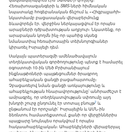
Հեռախոսազանգերի և
SMS
-ների հիմնական
նպատակը հոգեբանական ճնշում և
«Հիզբալլահի»
նկատմամբ բացասական վերաբերմունք
ձևավորելն էր. վերջինս ներկայացվում էր որպես
արաբների դժբախտության աղբյուր։ Նկատենք, որ
արաբական կողմն ինչ-որ պահից սկսեց
նմանատիպ հեռախոսային տեխնոլոգիաներ
կիրառել Իսրայելի դեմ։
Սակայն պատերազմի ամենածավալուն
տեղեկատվական գործողությունը պետք է համարել
օգոստոսի 10-ին Մեծ Բրիտանիայում
ինքնաթիռների պայթեցումներ ծրագրող
ահաբեկչական ցանցի բացահայտումը։
Չբացառելով նման ցանցի առկայությունը և
ահաբեկչության հնարավորությունը՝ անհրաժեշտ է
ամրագրել, որ տեղեկատվության սփռումը այդ
2
խնդրի շուրջ ընդունել էր տոտալ բնույթ
և
ընթանում էր որոշակի` Իսրայելին և ԱՄՆ-ին
ձեռնտու համատեքստում, քանի որ վերջիններիս
պայքարը նույնպես որակվում է որպես
հակաահաբեկչական։ Ահաբեկիչների վերաբերյալ