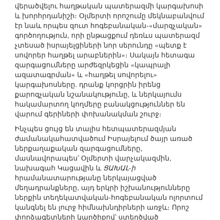
վերածվելու հաղթական պատերազմի կարգախոսի
և խորհրդանիշի։ Օլմերտի որոշումը մեկնաբանվում
էր նաև որպես զուտ հոգեբանական-«մարզչական»
գործողություն, որի ընթացքում դեռևս պատերազմ
չտեսած իսրայելցիների նոր սերունդը «պետք է
սովորեր հաղթել արաբներին»։ Սակայն հետագա
զարգացումները արժեզրկեցին «կապրալի
ազատագրման» և «հաղթել սովորելու»
կարգախոսները. դրանք կորցրին իրենց
քարոզչական նշանակությունը, և ներկայումս
հակամարտող կողմերը բանակցություններ են
վարում գերիների փոխանակման շուրջ։
Ինչպես ցույց են տալիս հետպատերազմյան
ժամանակահատվածում Իսրայելում ծայր առած
ներքաղաքական զարգացումները,
մասնավորապես՝ Օլմերտի վարչակազմին,
նախագահ Կացավին և
ՑԱԽԱԼ-ի
հրամանատարությանը ներկայացված
մեղադրանքները, այդ երկրի իշխանությունները
ներքին տեղեկատվական-հոգեբանական ոլորտում
կանգնել են լուրջ հիմնախնդիրների առջև։ Որոշ
փորձագետների կարծիքով՝ ստեղծված