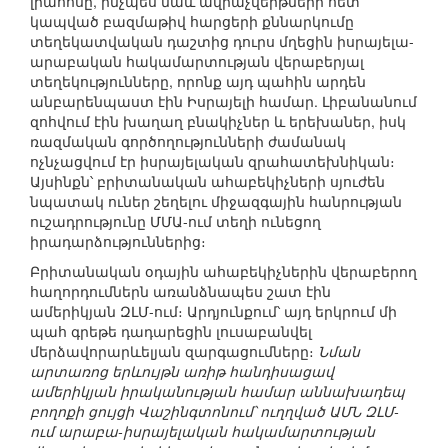
լրահոսը, ինչպես նաև ավիաչվերթների հետ
կապված բազմաթիվ հարցերի քննարկումը
տեղեկատվական դաշտից դուրս մղեցին իսրայելա-
արաբական հակամարտության վերաբերյալ
տեղեկությունները, որոնք այդ պահին արդեն
անբարենպաստ էին Իսրայելի համար. Լիբանանում
զոհվում էին խաղաղ բնակիչներ և երեխաներ, իսկ
ռազմական գործողությունների ժամանակ
ոչնչացվում էր իսրայելական զրահատեխնիկան։
Այսինքն՝ բրիտանական ահաբեկիչների սյուժեն
նպատակ ուներ շեղելու միջազգային հանրության
ուշադրությունը ՄՄԱ-ում տեղի ունեցող
իրադարձություններից։
Բրիտանական օդային ահաբեկիչներին վերաբերող
հաղորդումներն առանձնապես շատ էին
ամերիկյան ԶԼՄ-ում։ Արդյունքում՝ այդ երկրում մի
պահ գրեթե դադարեցին լուսաբանվել
մերձավորարևելյան զարգացումները։
Նման
արտառոց երևույթն առիթ հանդիսացավ
ամերիկյան իրականության համար աննախադեպ
բողոքի ցույցի Վաշինգտոնում՝ ուղղված ԱՄՆ ԶԼՄ-
ում արաբա-իսրայելական հակամարտության