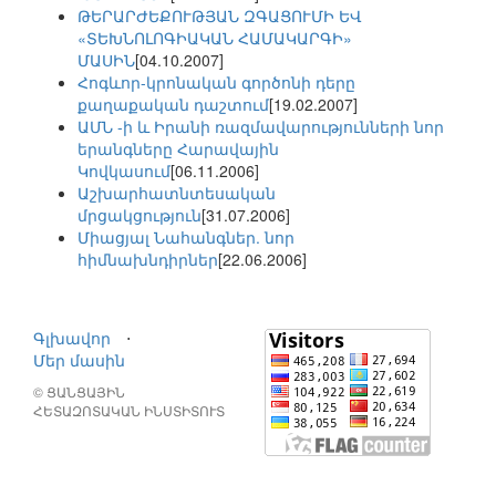
ԹԵՐԱՐԺԵՔՈՒԹՅԱՆ ԶԳԱՑՈՒՄԻ ԵՎ
«ՏԵԽՆՈԼՈԳԻԱԿԱՆ ՀԱՄԱԿԱՐԳԻ»
ՄԱՍԻՆ
[04.10.2007]
Հոգևոր-կրոնական գործոնի դերը
քաղաքական դաշտում
[19.02.2007]
ԱՄՆ -ի և Իրանի ռազմավարությունների նոր
երանգները Հարավային
Կովկասում
[06.11.2006]
Աշխարհատնտեսական
մրցակցություն
[31.07.2006]
Միացյալ Նահանգներ. նոր
հիմնախնդիրներ
[22.06.2006]
Գլխավոր
⋅
Մեր մասին
© ՑԱՆՑԱՅԻՆ
ՀԵՏԱԶՈՏԱԿԱՆ ԻՆՍՏԻՏՈՒՏ