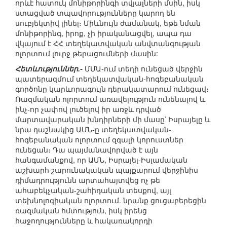
որևէ հատուկ մոնիթորինգի տվյալների մսին, իսկ
ստացված տպավորությունները կարող են
սուբյեկտիվ լինել։ Միևնույն ժամանակ, եթե նման
մոնիթորինգ, իրոք, չի իրականացվել, ապա դա
վկայում է ՀՀ տեղեկատվական անվտանգության
ոլորտում լուրջ թերացումների մասին:
Հետևություններ.-
ՄՄԱ-ում տեղի ունեցած վերջին
պատերազմում տեղեկատվական-հոգեբանական
գործոնը կարևորագույն դերակատարում ունեցավ։
Ռազմական ոլորտում առավելություն ունենալով և
ինչ-որ չափով լուծելով իր առջև դրված
մարտավարական խնդիրների մի մասը՝ Իսրայելը և
նրա դաշնակից ԱՄՆ-ը տեղեկատվական-
հոգեբանական ոլորտում զգալի կորուստներ
ունեցան։ Դա պայմանավորված է այն
հանգամանքով, որ ԱՄՆ, Իսրայել-Իսլամական
աշխարհ շարունակական պայքարում վերջինիս
դիմադրությունն արտահայտվեց ոչ թե
ահաբեկչական-շահիդական տեսքով, այլ
տեխնոլոգիական ոլորտում. նրանք ցուցաբերեցին
ռազմական հմտություն, իսկ իրենց
հաջողությունները և հակառակորդի