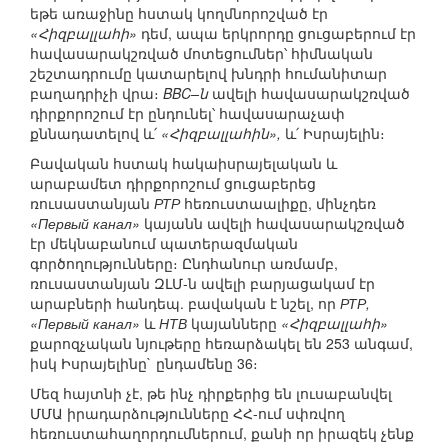
եթե առաջինը հստակ կողմնորոշված էր
«Հիզբալլահի»
դեմ, ապա երկրորդը ցուցաբերում էր
հավասարակշռված մոտեցումներ՝ հիմնական
շեշտադրումը կատարելով խնդրի հումանիտար
բաղադրիչի վրա։
BBC–ն
ավելի հավասարակշռված
դիրքորոշում էր ընդունել՝ հավասարաչափ
քննադատելով և՛
«Հիզբալլահին»,
և՛ Իսրայելին։
Բավական հստակ հակաիսրայելական և
արաբամետ դիրքորոշում ցուցաբերեց
ռուսաստանյան
РТР
հեռուստաալիքը, մինչդեռ
«Первый канал»
կայանն ավելի հավասարակշռված
էր մեկնաբանում պատերազմական
գործողությունները։ Ընդհանուր առմամբ,
ռուսաստանյան ԶԼՄ-ն ավելի բարյացակամ էր
արաբների հանդեպ. բավական է նշել, որ
РТР,
«Первый канал»
և
НТВ
կայանները
«Հիզբալլահի»
քարոզչական նյութերը հեռարձակել են 253 անգամ,
իսկ Իսրայելինը` ընդամենը 36։
Մեզ հայտնի չէ, թե ինչ դիրքերից են լուսաբանվել
ՄՄԱ իրադարձությունները ՀՀ-ում սփռվող
հեռուստահաղորդումներում, քանի որ իրազեկ չենք