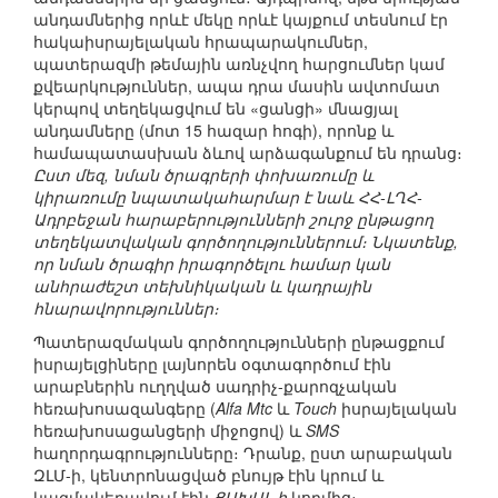
անդամներից որևէ մեկը որևէ կայքում տեսնում էր
հակաիսրայելական հրապարակումներ,
պատերազմի թեմային առնչվող հարցումներ կամ
քվեարկություններ, ապա դրա մասին ավտոմատ
կերպով տեղեկացվում են «ցանցի» մնացյալ
անդամները (մոտ 15 հազար հոգի), որոնք և
համապատասխան ձևով արձագանքում են դրանց։
Ըստ մեզ, նման ծրագրերի փոխառումը և
կիրառումը նպատակահարմար է նաև ՀՀ-ԼՂՀ-
Ադրբեջան հարաբերությունների շուրջ ընթացող
տեղեկատվական գործողություններում։ Նկատենք,
որ նման ծրագիր իրագործելու համար կան
անհրաժեշտ տեխնիկական և կադրային
հնարավորություններ։
Պատերազմական գործողությունների ընթացքում
իսրայելցիները լայնորեն օգտագործում էին
արաբներին ուղղված սադրիչ-քարոզչական
հեռախոսազանգերը (
Alfa Mtc
և
Touch
իսրայելական
հեռախոսացանցերի միջոցով) և
SMS
հաղորդագրությունները։ Դրանք, ըստ արաբական
ԶԼՄ-ի, կենտրոնացված բնույթ էին կրում և
կազմակերպվում էին
ՑԱԽԱԼ-ի
կողմից։