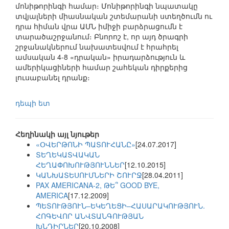
մոնիթորինգի համար։ Մոնիթորինգի նպատակը
տվյալների միասնական շտեմարանի ստեղծումն ու
դրա հիման վրա ԱՄՆ իմիջի բարձրացումն է
տարածաշրջանում։ Բնորոշ է, որ այդ ծրագրի
շրջանակներում նախատեսվում է հրահրել
ամսական 4-8 «դրական» իրադարձություն և
ամերիկացիների համար շահեկան դիրքերից
լուսաբանել դրանք։
դեպի ետ
Հեղինակի այլ նյութեր
«ՕՎԵՐԹՈՆԻ ՊԱՏՈՒՀԱՆԸ»
[24.07.2017]
ՏԵՂԵԿԱՏՎԱԿԱՆ
ՀԵՂԱՓՈԽՈՒԹՅՈՒՆՆԵՐ
[12.10.2015]
ԿԱՆԽԱՏԵՍՈՒՄՆԵՐԻ ՇՈՒՐՋ
[28.04.2011]
PAX AMERICANA-2, ԹԵ՞ GOOD BYE,
AMERICA
[17.12.2009]
ՊԵՏՈՒԹՅՈՒՆ–ԵԿԵՂԵՑԻ–ՀԱՍԱՐԱԿՈՒԹՅՈՒՆ.
ՀՈԳԵՎՈՐ ԱՆՎՏԱՆԳՈՒԹՅԱՆ
ԽՆԴԻՐՆԵՐ
[20.10.2008]