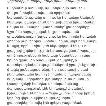
վերաբերյալ տեղեկատվության պակասի դեմ։
Ընդհանուր առմամբ, պատերազմի առաջին
փուլում տեղեկատվական ոլորտում
նախաձեռնությանը տիրում էր Իսրայելը։ Սակայն
հետագա զարգացումները փոխեցին իրավիճակը։
Որպես մասնավոր պատճառներ՝ լրագրողները
նշում են իսրայելական կոշտ ռազմական
գրաքննությունը (արգելվում էր հաղորդել Իսրայելի
զոհերի թվի, հրթիռակոծման հետևանքների մասին
և այլն), որին ստիպված ենթարկվում էին, և դա
լրացուցիչ դժգոհություն էր առաջացնում Իսրայելի
գործողությունների հանդեպ։ Նկատենք, որ այդ
երկրի գլխավոր ռազմական գրաքննիչը
պատերազմական պայմաններում իրավունք ունի
փակել ցանկացած թերթ, հեռուստաալիք կամ
ընդհանրապես կարող է հրամայել դադարեցնել
ռազմական գործողությունների լուսաբանումը։
Լրագրողների հանդեպ միանգամայն այլ
մարտավարություն էին կիրառում Լիբանանի
իշխանությունները և
«Հիզբալլահը»,
որոնք իրենց
կողմից վերահսկվող տարածքներում
լրագրողներին տվել էին գրեթե բացարձակ