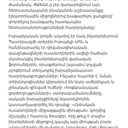
ժամանակ,
ՑԱԽԱԼ-ը
չէր դադարեցնում այդ
հեռուստակայանի բնականոն աշխատանքը
էլեկտրոնային միջոցներով խաթարելու ջանքերը՝
փորձելով խանգարել հատկապես
հեռուստանորությունների հաղորդմանը։
Իսրայելական կողմն ակտիվ էր նաև ինտերնետում։
Պատերազմի օրերին Իսրայելի ԱԳՆ-ն
հանձնարարել էր դիվանագիտական
դասընթացների ուսանողներին ավելի հաճախ
մասնակցել ինտերնետային զանազան
ֆորումներին, օրագրերում (այսպես կոչված
բլոգերում
) տեղադրել իսրայելանպաստ
հաղորդագրություններ։ Ինչպես հայտնի է, նման
տեխնոլոգիաներ կիրառում են նաև ամերիկյան և
չինական զինված ուժերի «հոգեբանական
գործողությունների» ստորաբաժանումները,
սակայն իսրայելցիները նկատելիորեն
կատարելագործել են դրանք։ «Հրեական
ուսանողների միջազգային միության» կողմից
մշակվել է հատուկ ծրագիր, որը թույլ է տալիս
ինտերնետի միջոցով կապել այդ միության բոլոր
անդամներին մի ցանցում։ Այդպիսով, եթե միության