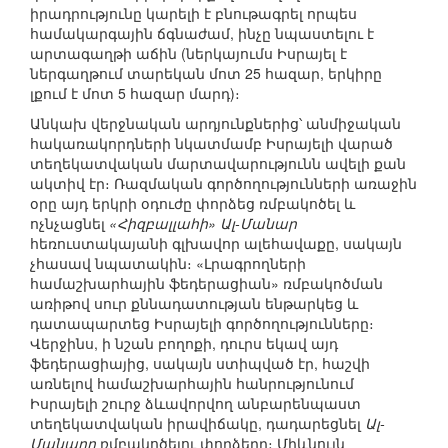
իրադրությունը կարելի է բնութագրել որպես
համակարգային ճգնաժամ, ինչը նպաստելու է
արտագաղթի աճին (ներկայումս Իսրայել է
ներգաղթում տարեկան մոտ 25 հազար, երկիրը
լքում է մոտ 5 հազար մարդ)։
Անկախ վերջնական արդյունքներից՝ անմիջական
հակառակորդների նկատմամբ Իսրայելի վարած
տեղեկատվական մարտավարությունն ավելի քան
ակտիվ էր։ Ռազմական գործողությունների առաջին
օրը այդ երկրի օդուժը փորձեց ռմբակոծել և
ոչնչացնել
«Հիզբալլահի» Ալ-Մանար
հեռուստակայանի գլխավոր ալեհավաքը, սակայն
չհասավ նպատակին։ «Լրագրողների
համաշխարհային ֆեդերացիան» ռմբակոծման
առիթով սուր քննադատության ենթարկեց և
դատապարտեց Իսրայելի գործողությունները։
Վերջինս, ի նշան բողոքի, դուրս եկավ այդ
ֆեդերացիայից, սակայն ստիպված էր, հաշվի
առնելով համաշխարհային հանրությունում
Իսրայելի շուրջ ձևավորվող անբարենպաստ
տեղեկատվական իրավիճակը, դադարեցնել
Ալ-
Մանարը
ռմբակոծելու փորձերը։ Միևնույն