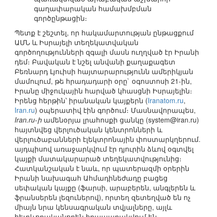
գաղափարական համախմբման
գործընթացին։
Պետք է շեշտել, որ հակամարտության ընթացքում
ԱՄՆ և Իսրայելի տեղեկատվական
գործողությունների զգալի մասն ուղղված էր Իրանի
դեմ։ Բավական է նշել անվանի քաղաքագետ
Բեռնարդ Լյուիսի հայտարարությունն ամերիկյան
մամուլում, թե հրադադարի օրը` օգոստոսի 21-ին,
Իրանը միջուկային հարված կհասցնի Իսրայելին։
Իրենց հերթին՝ իրանական կայքերն (
Iranatom.ru
,
Iran.ru
) օպերատիվ էին գործում։ Մասնավորապես,
Iran.ru-ի
ամենօրյա լրահոսքի ցանկը (system@iran.ru)
հայտնվեց վերլուծական կենտրոնների և
վերլուծաբանների էլեկտրոնային փոստարկղերում.
այդպիսով առաջարկվում էր դյուրին ձևով օգտվել
կայքի մատակարարած տեղեկատվությունից։
Հատկանշական է նաև, որ պատերազմի օրերին
Իրանի նախագահ Ահմադինեժադը բացեց
սեփական կայքը (ֆարսի, արաբերեն, անգլերեն և
ֆրանսերեն լեզուներով), որտեղ զետեղված են ոչ
միայն նրա կենսագրական տվյալները, այլև
հետևողականորեն հրապարակվում են