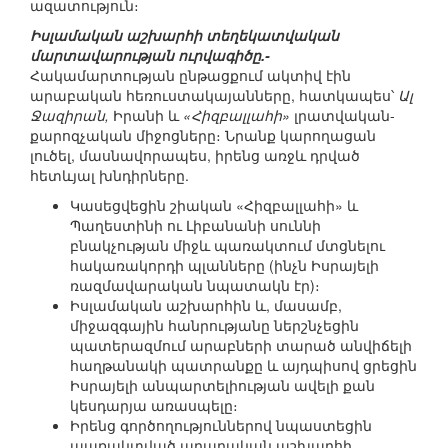
ազատություն։
Իսլամական աշխարհի տեղեկատվական
մարտավարության ուրվագիծը.-
Հակամարտության ընթացքում ակտիվ էին
արաբական հեռուստակայանները, հատկապես՝
Ալ
Ջազիրան,
Իրանի և
«Հիզբալլահի»
լրատվական-
քարոզչական միջոցները։ Նրանք կարողացան
լուծել, մասնավորապես, իրենց առջև դրված
հետևյալ խնդիրները.
Կասեցվեցին շիական «Հիզբալլահի» և
Պաղեստինի ու Լիբանանի սուննի
բնակչության միջև պառակտում մտցնելու
հակառակորդի պլանները (ինչն Իսրայելի
ռազմավարական նպատակն էր)։
Իսլամական աշխարհին և, մասամբ,
միջազգային հանրությանը ներշնչեցին
պատերազմում արաբների տարած անվիճելի
հաղթանակի պատրանքը և այդպիսով ցրեցին
Իսրայելի անպարտելիության ավելի քան
կեսդարյա առասպելը։
Իրենց գործողություններով նպաստեցին
պառակտված արաբական աշխարհի