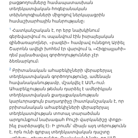
բացթողումները համապատասխան
տեղեկատվական-հոգեբանական
տեխնոլոգիաների միջոցով ներկայացրին
համաշխարհային հանրությանը։
1
Հատկանշական է, որ երբ նախկինում
գերեվարվում ու սպանվում էին իսրայելական
զինծառայողներ, «բազեի» համբավ ունեցող Արիել
Շարոնն ավելի խոհեմ էր վարվում և «Հիզբալլահի»
դեմ լայնածավալ գործողություններ չէր
ձեռնարկում։
2
Բրիտանական ահաբեկիչների վերաբերյալ
տեղեկատվական գործողությունը, ամենայն
հավանականությամբ, մշակվել է ԱՄՆ-ում։
Ահաբեկչության թեման դարձել է ամերիկյան
տեղեկատվական քաղաքականության
կարևորագույն բաղադրիչը (հատկանշական է, որ
բրիտանական ահաբեկիչների վերաբերյալ
տեղեկատվության տոտալ տարածման
արդյունքում նախագահ Բուշի վարկանիշը փոքր-
ինչ բարձրացել է)։ Ի լրումն՝ միայն այդ տերությունն
է, որն ունի գլոբալ տեղեկատվական դաշտը
«լցնելու» ռեսուրսներ։ Բավական է նշել, որ ԱՄՆ