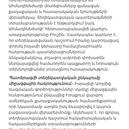
Ահմադինեժադի մոտեցումները զանազան
քաղաքական և հասարակական երևույթների
վերաբերյալ։ Տեղեկատվական պատերազմների
տրամաբանությանն է ենթարկվում նաև
Ահմադինեժադի՝ հեռուստաբանավեճ վարելու
առաջարկությունը Բուշին։ Հատկապես կարևոր է,
որ տեղեկատվական դաշտում Իրանը կարողացավ
փոխել իսլամի կերպարը համաշխարհային
հանրության պատկերացումներում.
Անկազմակերպ, բղավող ամբոխի փոխարեն
ներկայացվեց համառորեն պայքարող և նորագույն
տեխնոլոգիաներ յուրացնող հասարակություն։
Պատերազմի տեղեկատվական ընկալումը
միջազգային հանրությունում.-
Իսրայելի կողմից
ռազմական գործողություններ սկսելը միջազգային
հանրությունում ընկալվեց Իրաքում վարվող
ամերիկյան քաղաքականության համատեքստում,
որի նկատմամբ արդեն իսկ ձևավորվել է կայուն
բացասական վերաբերմունք։ Ակնհայտ է, որ գլոբալ
տեղեկատվական դաշտում հակաիսրայելական և
հակաամերիկյան տրամադրությունների