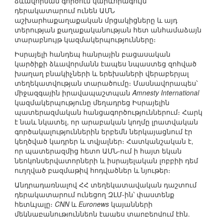
ձևավորման գործում կարևորագույն
դերակատարում ունեն ԱՄՆ
աշխարհաքաղաքական մրցակիցները և այդ
տերության քաղաքականության հետ անհամաձայն
տարաբնույթ կազմակերպությունները։
Իսրայելի հանդեպ հանրային բացասական
կարծիքի ձևավորմանն էապես նպաստեց զոհված
խաղաղ բնակիչների և երեխաների վերաբերյալ
տեղեկատվության տարածումը։ Մասնավորապես՝
միջազգային իրավապաշտպան
Amnesty International
կազմակերպությունը մեղադրեց Իսրայելին
պատերազմական հանցագործություններում։ Հարկ
է նաև նկատել, որ արաբական կողմը լրատվական
գործակալություններին երբեմն ներկայացնում էր
կեղծված կադրեր և տվյալներ։ Հատկանշական է,
որ պատերազմից հետո ԱՄՆ-ում ի հայտ եկան
նեոկոնսերվատորների և իսրայելական լոբբիի դեմ
ուղղված բազմաթիվ հոդվածներ և նյութեր։
Անդրադառնալով ՀՀ տեղեկատավական դաշտում
դերակատարում ունեցող ԶԼՄ-ին՝ փաստենք
հետևյալը։
CNN
և
Euronews
կայանների
մեկնաբանություններն էապես տարբերվում էին.