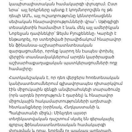
կապիտալիստական համակարգի փլուզում։ Ըստ
նրա` այլ երկրները պետք է կողմնորոշվեն ոչ թե
դեպի ԱՄՆ, այլ ուշադրությունը կենտրոնացնեն
1
սեփական հնարավորությունների վրա
։ Սթիգլիցի
տեսակետին համամիտ է նաև մեկ այլ ամերիկյան
Նոբելյան դափնեկիր՝ Ջեյմս Բյուքենենը։ Կարելի է
ենթադրել, որ ստեղծված իրավիճակում հնարավոր
են ֆինանսա-աշխարհատնտեսական
զարգացումներ, որոնք կարող են էապես փոխել
վերջին տասնամյակներում արդեն կարծրացած
աշխարհաքաղաքական պատկերացումների ողջ
համալիրը։
Հատկանշական է, որ դեռ վերջերս հոռետեսական
կանխատեսումներում գլխավորապես դիտարկվում
էին միջուկային զենքի անվերահսկելի տարածումը
(որն արդեն իրողություն է դարձել) և հնարավոր
միջուկային հակամարտությունների աղետալի
հետևանքները (օրինակ, Հնդկաստանի և
Պակիստանի միջև)։ Մինչդեռ այսօր
տեղեկատվական դաշտում սկսել են գերակայել
գլոբալ ֆինանսատնտեսական համակարգի
փլուզման և դրա, երբեմն ոչ պակաս աղետալի,