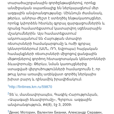
տարածաշրջանային գործընթացներով, որոնք
անմիջական սպառնալիք են ներկայացնում մեր
ազգային անվտանգությանը։ Միևնույն ժամանակ,
թերևս, անհրա-ժեշտ է ստեղծել ենթակառույցներ,
որոնք կփորձեն հետևել գլոբալ զարգացումներին և
դրանց համատեքստում կատարվող սցենարային
մշակումներին։ Այս համատեքստում
ակտուալանում են Հայության մտավոր
ռեսուրսների համակարգումը և ուժի գլոբալ
կենտրոններում (ԱՄՆ, ՌԴ, Եվրոպա) հայկական
համայնքների ռեսուրսների միջոցով ցանցային
մեթոդներով գործող հետազոտական կենտրոնների
ձևավորումը։ Թերևս, նման կառույցներից
ստացված վերլուծությունների համադրումն է, որ
թույլ կտա առավել ադեկվատ գործել ներկայիս
խիստ բարդ և դինամիկ իրավիճակում։
1
http://fintimes.km.ru/59870
2
Տե´ս, մասնավորապես, Գագիկ Հարությունյան,
«Ապագայի ձևավորումը», Գլոբուս. ազգային
անվտանգություն, #4(8), էջ 3, 2009։
3
Денис Моторин, Валентин Бианки, Александр Серавин,