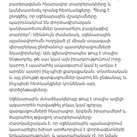
բարձրացման հնարավոր տարբերակները և
կանխատեսել դրանց հետևանքերը։ Պետք է
ընդգծել, որ սցենարային մշակումները
պարունակում են փորձագիտական
կանխատեսումներ կատարելու բազմաթիվ
2
տարրեր
։ Միևնույն ժամանակ, սցենարային
պլանավորումն ուղղված չէ միայն ապագայի
վերաբերյալ ընդհանուր պատկերացումների
ձևավորմանը։ Այն գլխավորապես թույլ է տալիս
ենթադրել, թե այս կամ այն իրադրությունում (որը
կարող է պատահել ապագայում կամ էլ առկա է
արդեն այսօր) ինչպիսի քաղաքական, տնտեսական
և այլ բնույթի զարգացումներ կարող են ընթանալ, և
ինչպիսի հետևանքներ կունենան այդ
գործընթացները։
Սցենարային մտածելակերպը թույլ է տալիս ավելի
ազատորեն ուրվագծել լոկալ կամ գլոբալ
զարգացումների հնարավոր, երբեմն իրարամերժ և
ծայրահեղ թվացող տարբերակները։
Հատկանշական է, որ սցենարային պլանավորում
կատարելիս խիստ արժևորվում է փորձագետների
երևակայությունը, և պատահական չէ, որ նման