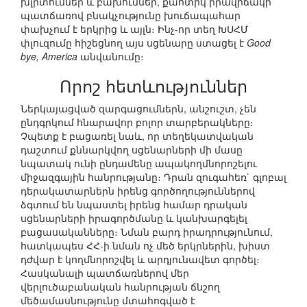
խլրտումներ և բախումներ, քաոտիկ իրավիճակի
պատճառով բնակչությունը խուճապահար
փախչում է երկրից և այլն։ Ինչ-որ տեղ ԽՍՀՄ
փլուզումը հիշեցնող այս սցենարը ստացել է
Good
bye, America
անվանումը։
Որոշ հետևություններ
Ներկայացված զարգացումներն, անշուշտ, չեն
ընդգրկում հնարավոր բոլոր տարբերակները։
Չպետք է բացառել նաև, որ տեղեկատվական
դաշտում քննարկվող սցենարների մի մասը
նպատակ ունի ընդամենը ապակողմնորոշելու
միջազգային հանրությանը։ Դրան զուգահեռ` գլոբալ
դերակատարներն իրենց գործողություններով
ձգտում են նպաստել իրենց համար դրական
սցենարների իրագործմանը և կանխարգելել
բացասականները։ Նման բարդ իրադրությունում,
հատկապես ՀՀ-ի նման ոչ մեծ երկրներին, խիստ
դժվար է կողմնորոշվել և արդյունավետ գործել։
Հասկանալի պատճառներով մեր
վերլուծաբանական հանրության ճնշող
մեծամասնությունը մտահոգված է