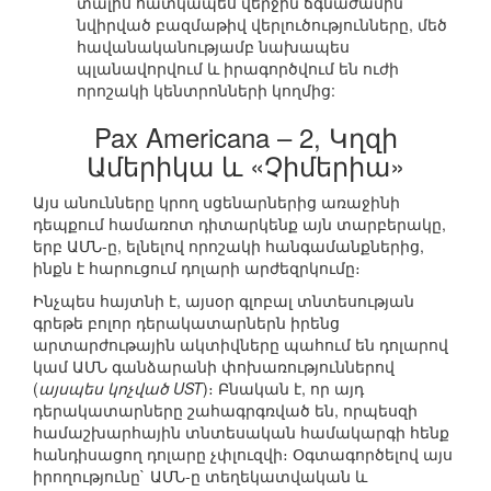
տալիս հատկապես վերջին ճգնաժամին
նվիրված բազմաթիվ վերլուծությունները, մեծ
հավանականությամբ նախապես
պլանավորվում և իրագործվում են ուժի
որոշակի կենտրոնների կողմից:
Pax Americana – 2, Կղզի
Ամերիկա և «Չիմերիա»
Այս անունները կրող սցենարներից առաջինի
դեպքում համառոտ դիտարկենք այն տարբերակը,
երբ ԱՄՆ-ը, ելնելով որոշակի հանգամանքներից,
ինքն է հարուցում դոլարի արժեզրկումը։
Ինչպես հայտնի է, այսօր գլոբալ տնտեսության
գրեթե բոլոր դերակատարներն իրենց
արտարժութային ակտիվները պահում են դոլարով
կամ ԱՄՆ գանձարանի փոխառություններով
(
այսպես կոչված UST
)։ Բնական է, որ այդ
դերակատարները շահագրգռված են, որպեսզի
համաշխարհային տնտեսական համակարգի հենք
հանդիսացող դոլարը չփլուզվի։ Օգտագործելով այս
իրողությունը` ԱՄՆ-ը տեղեկատվական և