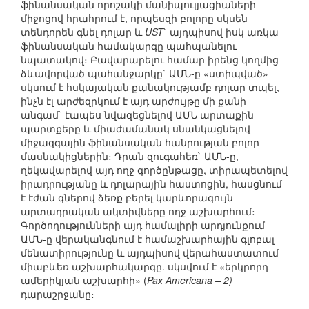
ֆինանսական որոշակի մանիպուլյացիաների
միջոցով հրահրում է, որպեսզի բոլորը սկսեն
տենդորեն գնել դոլար և
UST
` այդպիսով իսկ առկա
ֆինանսական համակարգը պահպանելու
նպատակով։ Բավարարելու համար իրենց կողմից
ձևավորված պահանջարկը` ԱՄՆ-ը «ստիպված»
սկսում է հսկայական քանակությամբ դոլար տպել,
ինչն էլ արժեզրկում է այդ արժույթը մի քանի
անգամ` էապես նվազեցնելով ԱՄՆ արտաքին
պարտքերը և միաժամանակ սնանկացնելով
միջազգային ֆինանսական հանրության բոլոր
մասնակիցներին։ Դրան զուգահեռ` ԱՄՆ-ը,
ղեկավարելով այդ ողջ գործընթացը, տիրապետելով
իրադրությանը և դոլարային հաստոցին, հասցնում
է էժան գներով ձեռք բերել կարևորագույն
արտադրական ակտիվները ողջ աշխարհում։
Գործողությունների այդ համալիրի արդյունքում
ԱՄՆ-ը վերականգնում է համաշխարհային գլոբալ
մենատիրությունը և այդպիսով վերահաստատում
միաբևեռ աշխարհակարգը. սկսվում է «երկրորդ
ամերիկյան աշխարհի» (
Pax Americana – 2)
դարաշրջանը։