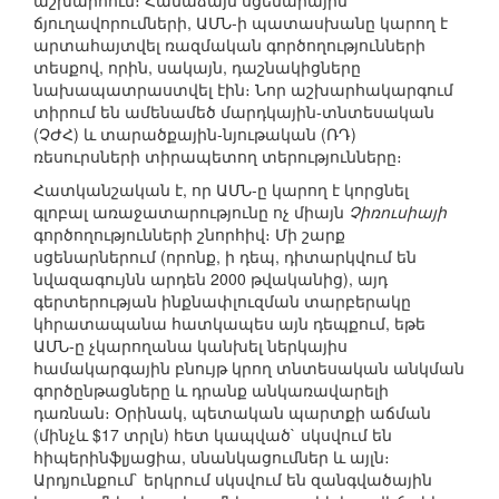
աշխարհում։ Համաձայն սցենարային
ճյուղավորումների, ԱՄՆ-ի պատասխանը կարող է
արտահայտվել ռազմական գործողությունների
տեսքով, որին, սակայն, դաշնակիցները
նախապատրաստվել էին։ Նոր աշխարհակարգում
տիրում են ամենամեծ մարդկային-տնտեսական
(ՉԺՀ) և տարածքային-նյութական (ՌԴ)
ռեսուրսների տիրապետող տերությունները։
Հատկանշական է, որ ԱՄՆ-ը կարող է կորցնել
գլոբալ առաջատարությունը ոչ միայն
Չիռուսիայի
գործողությունների շնորհիվ։ Մի շարք
սցենարներում (որոնք, ի դեպ, դիտարկվում են
նվազագույնն արդեն 2000 թվականից), այդ
գերտերության ինքնափլուզման տարբերակը
կհրատապանա հատկապես այն դեպքում, եթե
ԱՄՆ-ը չկարողանա կանխել ներկայիս
համակարգային բնույթ կրող տնտեսական անկման
գործընթացները և դրանք անկառավարելի
դառնան։ Օրինակ, պետական պարտքի աճման
(մինչև $17 տրլն) հետ կապված` սկսվում են
հիպերինֆլյացիա, սնանկացումներ և այլն։
Արդյունքում` երկրում սկսվում են զանգվածային