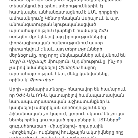
տեսանկյունից երկու տերություններին էլ
հատկապես անհանգստացնում է ԱՄՆ դիրքերի
ամրապնդումը Կենտրոնական Ասիայում, և այդ
անհանգստության նյութականացված
արտահայտություն կարելի է համարել ՇՀԿ
ստեղծումը։ Ելնելով այդ իրողություններից`
փորձագիտական հանրությունում այսօր
դիտարկվում է նաև այդ տերությունների
մերձեցումը, որը որոշ մեկնաբաններ անվանում են
Արջի և Վիշապի
միություն։ Այդ միությունը, ինչ-որ
չափով նմանեցնելով
Չիմերիա
հաջող
արտահայտության հետ, մենք կանվանենք,
օրինակ՝
Չիռուսիա
։
Արդի «սցենարիստները» հնարավոր են համարում,
որ ՉԺՀ-ն և ՌԴ-ն, կատարելով համապատասխան
նախապատրաստական աշխատանքներ և
կանխելով ամերիկյան գործողությունները
ֆինանսական շուկայում, կտրուկ սկսում են շուկա
5
նետել իրենց կուտակած դոլարները և UST-ները
`
զուգահեռաբար «միացնելով» դոլարային
«փոշեկուլն» ու գնելով հումքային ակտիվները ողջ