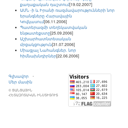
քաղաքական դաշտում
[19.02.2007]
ԱՄՆ -ի և Իրանի ռազմավարությունների նոր
երանգները Հարավային
Կովկասում
[06.11.2006]
Պատերազմի տեղեկատվական
ենթատեքստը
[25.09.2006]
Աշխարհատնտեսական
մրցակցություն
[31.07.2006]
Միացյալ Նահանգներ. նոր
հիմնախնդիրներ
[22.06.2006]
Գլխավոր
⋅
Մեր մասին
© ՑԱՆՑԱՅԻՆ
ՀԵՏԱԶՈՏԱԿԱՆ ԻՆՍՏԻՏՈՒՏ