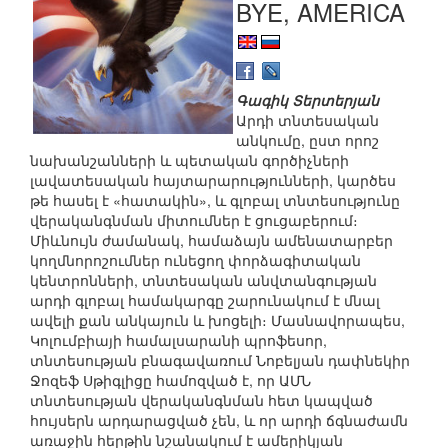
BYE, AMERICA
Գագիկ Տերտերյան
Արդի տնտեսական
անկումը, ըստ որոշ
նախանշանների և պետական գործիչների
լավատեսական հայտարարությունների, կարծես
թե հասել է «հատակին», և գլոբալ տնտեսությունը
վերականգնման միտումներ է ցուցաբերում։
Միևնույն ժամանակ, համաձայն ամենատարբեր
կողմնորոշումներ ունեցող փորձագիտական
կենտրոնների, տնտեսական անվտանգության
արդի գլոբալ համակարգը շարունակում է մնալ
ավելի քան անկայուն և խոցելի։ Մասնավորապես,
Կոլումբիայի համալսարանի պրոֆեսոր,
տնտեսության բնագավառում Նոբելյան դափնեկիր
Ջոզեֆ Սթիգլիցը համոզված է, որ ԱՄՆ
տնտեսության վերականգնման հետ կապված
հույսերն արդարացված չեն, և որ արդի ճգնաժամն
առաջին հերթին նշանակում է ամերիկյան