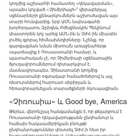
կողմից աշխարհի համատեղ «ղեկավարման»,
4
այսպես կոչված
«Չիմերիայի»
վերաբերյալ
սցենարների քննարկումներն աշխուժացան այս
տարի հունվարից, երբ ԱՄՆ նախագահի
խորհրդատու Զբիգնև Բժեզինսկին Պեկինում
փաստորեն կոչ արեց ԱՄՆ-ին և ՉԺՀ-ին միասին
լուծել գլոբալ հիմնախնդիրները։ Նշենք, որ
զարգացման նման միտումն առաջնահերթ
սպառնալիք է Ռուսաստանի համար, և
պատահական չէ, որ Չիմերիայի սցենարային
ճյուղավորումներում դիտարկվում է,
մասնավորապես, Չինաստանի կողմից
Ռուսաստանի օգտակար հանածոներով և այլ
ռեսուրսներով հարուստ սիբիրյան և
հեռավորարևելյան տարածքների օկուպացիան։
«Չիռուսիա» և Good bye, America
Թերևս, վերոնշյալ հանգամանքն է, որ թելադրում է
Ռուսաստանի ղեկավարությանն ընդհանուր և
հաճախ հակաամերիկյան բնույթի
ընդհանրություններ փնտրել ՉԺՀ-ի հետ իր
հարաբերություններում։ Աշխարհաքաղաքական