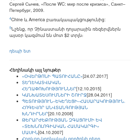
Сергей Сычев, «После WC: мир после кризиса», Санкт–
Петербург, 2009.
4
Chine և America բառակապակցությունից:
5
Նշենք, որ Չինաստանի դոլարային ռեզերվներն
այսօր կազմում են մոտ $2 տրլն։
դեպի ետ
Հեղինակի այլ նյութեր
«ՕՎԵՐԹՈՆԻ ՊԱՏՈՒՀԱՆԸ»
[24.07.2017]
ՏԵՂԵԿԱՏՎԱԿԱՆ
ՀԵՂԱՓՈԽՈՒԹՅՈՒՆՆԵՐ
[12.10.2015]
ԿԱՆԽԱՏԵՍՈՒՄՆԵՐԻ ՇՈՒՐՋ
[28.04.2011]
ՊԵՏՈՒԹՅՈՒՆ–ԵԿԵՂԵՑԻ–ՀԱՍԱՐԱԿՈՒԹՅՈՒՆ.
ՀՈԳԵՎՈՐ ԱՆՎՏԱՆԳՈՒԹՅԱՆ
ԽՆԴԻՐՆԵՐ
[20.10.2008]
ԹԵՐԱՐԺԵՔՈՒԹՅԱՆ ԶԳԱՑՈՒՄԻ ԵՎ
«ՏԵԽՆՈԼՈԳԻԱԿԱՆ ՀԱՄԱԿԱՐԳԻ»
ՄԱՍԻՆ
[04.10.2007]
Հոգևոր-կրոնական գործոնի դերը