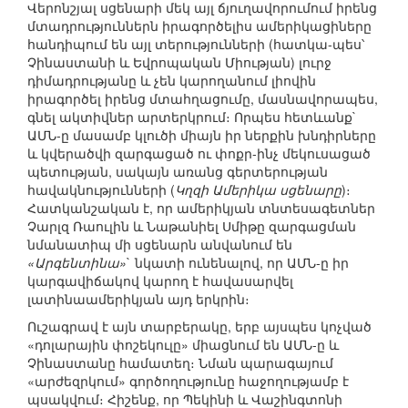
Վերոնշյալ սցենարի մեկ այլ ճյուղավորումում իրենց
մտադրություններն իրագործելիս ամերիկացիները
հանդիպում են այլ տերությունների (հատկա-պես՝
Չինաստանի և Եվրոպական Միության) լուրջ
դիմադրությանը և չեն կարողանում լիովին
իրագործել իրենց մտահղացումը, մասնավորապես,
գնել ակտիվներ արտերկրում։ Որպես հետևանք`
ԱՄՆ-ը մասամբ կլուծի միայն իր ներքին խնդիրները
և կվերածվի զարգացած ու փոքր-ինչ մեկուսացած
պետության, սակայն առանց գերտերության
հավակնությունների (
Կղզի Ամերիկա սցենարը
)։
Հատկանշական է, որ ամերիկյան տնտեսագետներ
Չարլզ Ռաուլին և Նաթանիել Սմիթը զարգացման
նմանատիպ մի սցենարն անվանում են
«Արգենտինա»
` նկատի ունենալով, որ ԱՄՆ-ը իր
կարգավիճակով կարող է հավասարվել
լատինաամերիկյան այդ երկրին։
Ուշագրավ է այն տարբերակը, երբ այսպես կոչված
«դոլարային փոշեկուլը» միացնում են ԱՄՆ-ը և
Չինաստանը համատեղ։ Նման պարագայում
«արժեզրկում» գործողությունը հաջողությամբ է
պսակվում։ Հիշենք, որ Պեկինի և Վաշինգտոնի