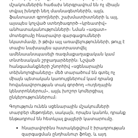
մշակումներին հաճախ ներգրավում են ոչ միայն
տվյալ խնդրի նեղ մասնագետներին, այլև
ֆանտաստ գրողների, շախմատիստների և այլ,
այսպես կոչված ստեղծագործ-«կրեատիվ»
անհատականությունների։ Նման «ազատ»
մոտեցումը հնարավոր զարգացումների
նկատմամբ, ի թիվս այլ առավելությունների, թույլ է
տալիս նախապես պատրաստվել
ամենաանսպասելի ռազմաքաղաքական կամ
տնտեսական շրջադարձերին։ Նշված
հանգամանքների շնորհիվ «սցենարային
տեխնոլոգիաները» մեծ տարածում են գտել ոչ
միայն պետական կառույցներում կամ դրանց
հովանավորության տակ գործող «ուղեղային
կենտրոններում», այլև խոշոր կոմերցիալ
ընկերություններում։
Գոյություն ունեն սցենարային մշակումների
տարբեր մեթոդներ, սակայն, որպես կանոն, դրանք
ենթադրում են հետևյալ քայլերի կատարումը.
հնարավորինս հստակեցվում է իրադրության
զարգացման ընդհանուր ֆոնը, և այդ