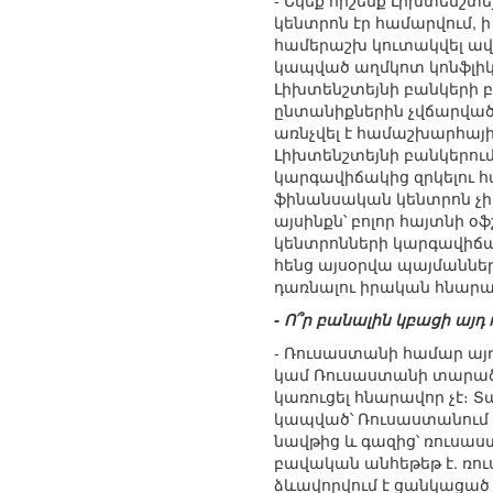
- Եկեք հիշենք Լիխտենշտ
կենտրոն էր համարվում, ի
համերաշխ կուտակվել ավե
կապված աղմկոտ կոնֆլիկտ
Լիխտենշտեյնի բանկերի բ
ընտանիքներին չվճարված հ
առնչվել է համաշխարհայ
Լիխտենշտեյնի բանկերում։
կարգավիճակից զրկելու հ
ֆինանսական կենտրոն չի 
այսինքն՝ բոլոր հայտնի օ
կենտրոնների կարգավիճակ
հենց այսօրվա պայմաններ
դառնալու իրական հնարավո
- Ո՞ր բանալին կբացի այդ
- Ռուսաստանի համար այդ
կամ Ռուսաստանի տարած
կառուցել հնարավոր չէ։
կապված՝ Ռուսաստանում
նավթից և գազից՝ ռուսաս
բավական անհեթեթ է. ռուս
ձևավորվում է ցանկացած տ