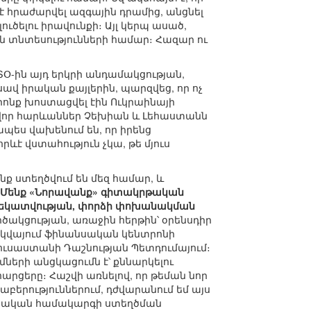
է հրաժարվել ազգային դրամից, անցնել
ւծելու իրավունքի։ Այլ կերպ ասած,
ական տնտեսությունների համար։ Հազար ու
ԱՏՕ-ին այդ երկրի անդամակցության,
վ իրական քայլերին, պարզվեց, որ ոչ
որոնք խոստացվել էին Ուկրաինայի
ավոր հարևաններ Չեխիան և Լեհաստանն
ես վախենում են, որ իրենց
ևէ վստահություն չկա, թե մյուս
նք ստեղծվում են մեզ համար, և
Մենք «Նորավանք» գիտակրթական
ղեկատվության, փորձի փոխանակման
րծակցության, առաջին հերթին՝ օրենսդիր
ոսկվայում ֆինանսական կենտրոնի
Ռուսաստանի Դաշնության Պետդումայում։
երի անցկացումն է՝ քննարկելու
ցերը։ Հաշվի առնելով, որ թեման նոր
արաբերություններում, դժվարանում եմ այս
տեսական համակարգի ստեղծման