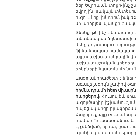
ծեր Եվրոպան փոքր-ինչ շ
եվրոյին, սակայն տնտեսու
ուզո՞ւմ եք՝ խնդրեմ, իսկ
մի պրոբլեմ, կյանքի թանկա
Տեսեք, թե ինչ է կատարվո
տնտեսական ճգնաժամի պայ
մեկը չի շտապում օգնությ
ֆինանսական համակարգի 
այլևս աշխատանքային վի
աշխատաշուկան կհեղեղվի 
երկրների նկատմամբ նույն
Այսօր անհրաժեշտ է ելնել
առավելագույն չափով օգ
հիմնադրամի հետ միասի
հարցերով։
Հուսով եմ, ռո
և գործադիր իշխանությու
հայեցակարգի իրագործման
Հաջորդ քայլը ռուս և հա
համար Ռուսաստանում և 
է, չծեծված, որ դա, ըստ է
պահին կանխատեսել արդյ