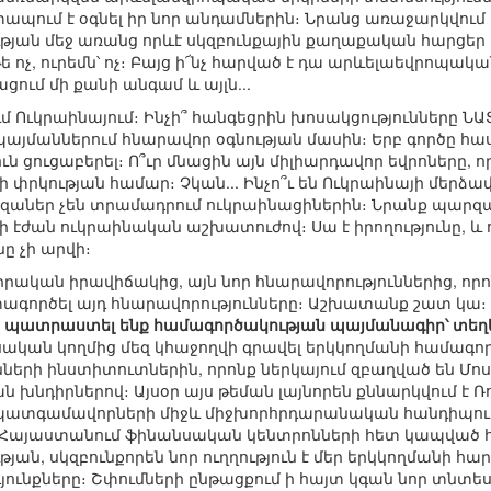
տապում է օգնել իր նոր անդամներին։ Նրանց առաջարկվում 
թյան մեջ առանց որևէ սկզբունքային քաղաքական հարցեր լո
 եթե ոչ, ուրեմն՝ ոչ։ Բայց ի՜նչ հարված է դա արևելաեվրոպ
ցում մի քանի անգամ և այլն...
ւմ Ուկրաինայում։ Ինչի՞ հանգեցրին խոսակցությունները Ն
մաններում հնարավոր օգնության մասին։ Երբ գործը հասա
ուն ցուցաբերել։ Ո՞ւր մնացին այն միլիարդավոր եվրոները, 
փրկության համար։ Չկան... Ինչո՞ւ են Ուկրաինայի մերձ
զաներ չեն տրամադրում ուկրաինացիներին։ Նրանք պարզապ
էժան ուկրաինական աշխատուժով։ Սա է իրողությունը, և որ
ը չի արվի։
 իրական իրավիճակից, այն նոր հնարավորություններից, որո
տագործել այդ հնարավորությունները։ Աշխատանք շատ կա։
ն պատրաստել ենք համագործակության պայմանագիր՝ տե
ւսական կողմից մեզ կհաջողվի գրավել երկկողմանի համագո
նների ինստիտուտներին, որոնք ներկայում զբաղված են Մ
 խնդիրներով։ Այսօր այս թեման լայնորեն քննարկվում է 
յ պատգամավորների միջև միջխորհրդարանական հանդիպումն
Հայաստանում ֆինանսական կենտրոնների հետ կապված հար
ության, սկզբունքորեն նոր ուղղություն է մեր երկկողմանի հ
ունքները։ Շփումների ընթացքում ի հայտ կգան նոր տն