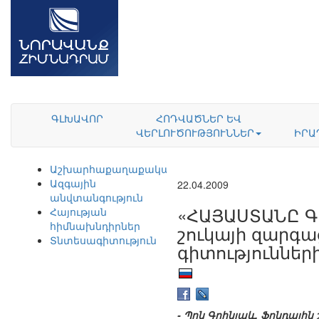
ԳԼԽԱՎՈՐ
ՀՈԴՎԱԾՆԵՐ ԵՎ
ՎԵՐԼՈՒԾՈՒԹՅՈՒՆՆԵՐ
ԻՐԱ
Աշխարհաքաղաքականություն
Ազգային
22.04.2009
անվտանգություն
«ՀԱՅԱՍՏԱՆԸ Գ
Հայության
հիմնախնդիրներ
շուկայի զարգ
Տնտեսագիտություն
գիտություններ
- Պրն Գրինյաև, Ֆոնդայի