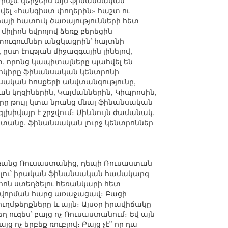
Մինչև վերջերս այն ֆինանսական
 տվել «հանգիստ փողերին» հաշտ ու
այի հատուկ ծառայությունների հետ
լիոն եվրոյով ձեռք բերեցին
տուգումներ անցկացրին՝ հայտնի
ըստ էության միջազգային լինելով,
, որոնց կապիտալները պահվել են
դ երկիրը ֆինանսական կենտրոնի
նսական հոսքերի անվտանգությունը,
ան կղզիներին, Կայմաններին, Կիպրոսին,
 որը թույլ կտա նրանց մնալ ֆինանսական
խիվայր է շրջվում։ Միևնույն ժամանակ,
ստանը, ֆինանսական լուրջ կենտրոններ
 Առանց Ռուսաստանից, դեպի Ռուսաստան
լու՝ իրական ֆինանսական համակարգ
ոն ստեղծելու հեռանկարի հետ
վորման հարց առաջացավ։ Բացի
ղմթերքները և այլն։ Այսօր իրավիճակը
ղ ուզես՝ բայց ոչ Ռուսաստանում։ Եվ այն
 ոչ երբեք ռուբլով։ Բայց չէ՞ որ դա