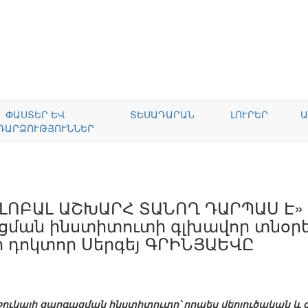
ՓԱՍՏԵՐ ԵՎ
ՏԵՍԱԴԱՐԱՆ
ԼՈՒՐԵՐ
Ա
ԴԱՐՁՈՒԹՅՈՒՆՆԵՐ
ԼՈԲԱԼ ԱՇԽԱՐՀ ՏԱՆՈՂ ԴԱՐՊԱՍ Է» Կ
ացման ինստիտուտի գլխավոր տնօր
ի դոկտոր Սերգեյ ԳՐԻՆՅԱԵՎԸ
ն շուկայի զարգացման ինստիտուտը՝ որպես վերլուծական 