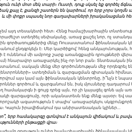
յուն ունի մոտ մեկ տարի։ Ուստի, դուք սկսել եք գործել ճգ
 քայլ է, քանզի շատերն են կարծում, որ երբ չորս կողմն ամ
ել» և մի փոքր սպասել նոր գաղափարների իրականացման հ
ն չեմ այդ տեսակետի հետ։ Հենց համաշխարհային տնտեսու
նհրաժեշտ ստեղծել սեփականը, առաջ քաշել նոր, ոչ ստա
ն գործառույթներից մեկը Ռուսաստանում ֆինանսական 
անում ընդգրկելն է։ Մեր կարծիքով՝ հենց անկայունության,
ի է ունենում մի ամբողջ շարք առանցքային դրույթների վեր
) հնարավոր առաջարկել ինչ-որ նոր բան։ Տնտեսական ին
տանում, սակայն մենք մեր գործունեության մեջ որդեգրել ե
նտրոնների» ստեղծման և զարգացման գիտական հիմնավորմ
որվում այս կամ այն ֆինանսական կենտրոնը, ի՞նչն է նպաս
ններ գործում և զարգանում են, իսկ մյուսները դադարում են 
ղ համակարգն ի ցույց դրեց այն, որ չի կայացել գոնե այն ա
ակի զարգացումը, որի ականատեսն ենք մենք այսօր։ Եվ ս
րոշակի ազատություն է տալիս՝ առաջարկելու սկզբունքորեն
րա։ Կայուն իրավիճակում դա անիրատեսական կլիներ...
այո՞, երբ համակարգը գտնվում է անկայուն վիճակում և բա
թյունների ընթացքի վրա։
գնաժամը գոյություն ուներ համաշխարհային ֆինանսական 