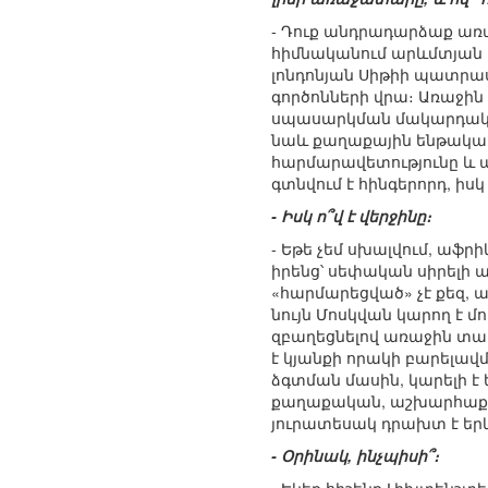
- Դուք անդրադարձաք առան
հիմնականում արևմտյան 
լոնդոնյան Սիթիի պատրաս
գործոնների վրա։ Առաջին 
սպասարկման մակարդակը,
նաև քաղաքային ենթակառ
հարմարավետությունը և այ
գտնվում է հինգերորդ, իս
- Իսկ ո՞վ է վերջինը։
- Եթե չեմ սխալվում, աֆրի
իրենց՝ սեփական սիրելի 
«հարմարեցված» չէ քեզ, այ
նույն Մոսկվան կարող է
զբաղեցնելով առաջին տասն
է կյանքի որակի բարելա
ձգտման մասին, կարելի է
քաղաքական, աշխարհաքա
յուրատեսակ դրախտ է երկր
- Օրինակ, ինչպիսի՞։