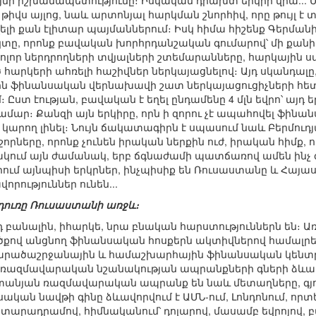
եյնի իշխանապետությունը։ Իսկական դրախտ երկրի վրա... 
 թիվս այլոց, նաև արտոնյալ հարկման շնորհիվ, որը թույլ է
լի քան էլիտար պայմաններում։ Իսկ հիմա հիշենք Գերմանի
ը, որոնք բավական խորհրդանշական գումարով՝ մի քանի մի
ոլոր ներդրողների տվյալների շտեմարանները, հարկային ս
արկերի ահռելի հաշիվներ ներկայացնելով։ Այդ սկանդալը, 
ին ֆինանսական վերնախավի շատ ներկայացուցիչների հետ
 Ըստ էության, բավական է եղել ընդամենը 4 մլն եվրո՝ այ
ամար։ Քանզի այն երկիրը, որն ի զորու չէ ապահովել ֆինա
կարող լինել։ Նույն ճակատագիրն է սպասում նաև Բերմուդյ
ֆշորները, որոնք չունեն իրական ներքին ուժ, իրական հիմք,
ում այն ժամանակ, երբ ճգնաժամի պատճառով ամեն ինչ գլ
ում այնպիսի երկրներ, ինչպիսիք են Ռուսաստանը և Հայա
րություններ ունեն...
 դուռը Ռուսաստանի առջև։
 բանալին, իհարկե, նրա բնական հարստություններն են։
քով անցնող ֆինանսական հոսքերն ակտիվներով համալրե
 Տարածաշրջանային և համաշխարհային ֆինանսական կենտր
 ռազմավարական նշանակության ապրանքների գների ձևա
տանյան ռազմավարական ապրանք են նաև մետաղները, գյու
ական նավթի գինը ձևավորվում է ԱՄՆ-ում, Լոնդոնում, որտե
արադրամով, հիմնականում՝ դոլարով, մասամբ եվրոյով, բայց