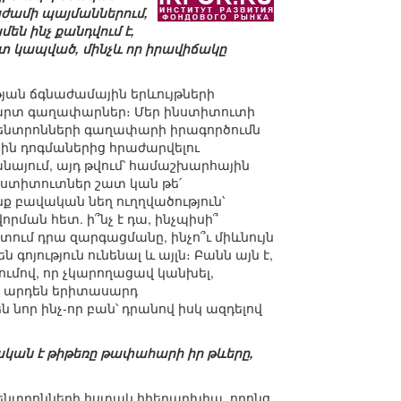
նաժամի պայմաններում,
են ինչ քանդվում է,
ետ կապված, մինչև որ իրավիճակը
թյան ճգնաժամային երևույթների
նդարտ գաղափարներ։ Մեր ինստիտուտի
կենտրոնների գաղափարի իրագործումն
 հին դոգմաներից հրաժարվելու
անայում, այդ թվում՝ համաշխարհային
ստիտուտներ շատ կան թե՛
նք բավական նեղ ուղղվածություն՝
ան հետ. ի՞նչ է դա, ինչպիսի՞
տում դրա զարգացմանը, ինչո՞ւ միևնույն
գոյություն ունենալ և այլն։ Բանն այն է,
ռումով, որ չկարողացավ կանխել,
ա արդեն երիտասարդ
 նոր ինչ-որ բան՝ դրանով իսկ ազդելով
վական է թիթեռը թափահարի իր թևերը,
կենտրոնների հստակ հիերարխիա, որոնց