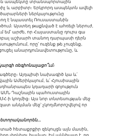
ջին ասպեկտը տրանսպորտային
իչ և արբիտր։ Երկրորդ ասպեկտն ավելի
րծարարների ներկայությունը
ող է նպաստել Ռուսաստանին
մ։ Այստեղ թաքնված է ահռելի ներուժ,
ւմ եմ՝ արժե, որ Հայաստանը դուրս գա
գլոբալ աշխարհ տանող դարպասի դերն
յունում, որը՝ ուզենք թե չուզենք,
ուցել անարդյունավետությունը, և
կարգի ռեգիոնալացո՞ւմ։
խագծերը։ Այդպիսի նախագիծ կա և՛
յին Ամերիկայում, և՛ Հյուսիսային
նդհանրապես կդադարի գոյություն
ե ԱՄՆ Դաշնային պահուստային
ՄՀ-ի կողմից։ Այս նոր տնտեսության մեջ
ատ անկման մեջ՝ չկողմնորոշվելով որ
հրետորականորեն...
տած հետաքրքիր զեկույցն այն մասին,
րը փրկելու համար։ Եվ ակնհայտ է, որ