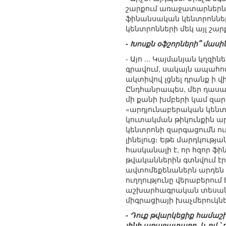
շարքում առաջատարներն է
ֆինանսական կենտրոնների
կենտրոնների մեկ այլ շարք
- Խոսքն օֆշորների՞ մասին
- Այո ... Կայմանյան կղզ
գրավում, սակայն ապահովե
ակտիվով լցնել դրանք ի
Ընդհանրապես, մեր դասա
մի քանի խմբերի կամ զար
«արդյունաբերական կենտր
կուտակման թիկունքին ար
կենտրոնի զարգացումն ու
լինելուց։ Եթե մարդկությ
հասկանալի է, որ հզոր ֆի
թվականներին գտնվում է
ավտոմեքենաներն արդեն ո
ուղղությունը վերաբերում
աշխարհագրական տեսանկյ
միգրացիայի խաչմերուկնե
- Դուք թվարկեցիք համաշխ
լինի առաջատարը, և ով ՝ ո