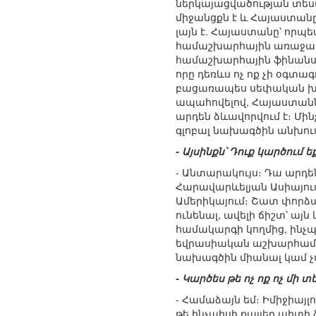
ներկայացվածության տես
միջանցքն է և Հայաստանը
լայն է. Հայաստանը՝ որպ
համաշխարհային առաջատ
համաշխարհային ֆինանսա
որը դեռևս ոչ ոք չի օգտագ
բացառապես սեփական խնդի
ապահովելով, Հայաստանն 
արդեն ձևավորվում է։ Մի
գլոբալ նախագծին անխո
- Այսինքն՝ Դուք կարծու
- Անտարակույս։ Դա արդե
Հարավարևելյան Ասիայում,
Ամերիկայում։ Շատ փորձա
ունենալ, ավելի ճիշտ՝ ա
համակարգի կողմից, ինչպե
եվրասիական աշխարհամասը
նախագծին միանալ կամ չ
- Կարծես թե ոչ ոք ոչ մի
- Համաձայն եմ։ Իմիջիայ
թե ինչպիսի քայլեր պիտի