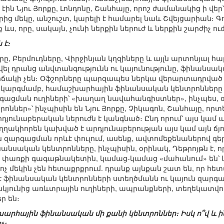
ին Նյու Յորքը, Լոնդոնը, Շանհայը, որոշ ժամանակից ի վե
ց մեկը, անշուշտ, կարելի է համարել նաև Շվեյցարիան։ Գո
 ևս, որը, սակայն, չունի ներքին ներուժ և ներքին շարժիչ ու
 է։
իները, Բերմուդները, Վիրջինյան կղզիները և այլն արտոնյալ
լ դրանց անվտանգությունն ու կայունությունը, ֆինանսակ
 վիճակի չեն։ Օֆշորները պարզապես ներկա վերարտադրվ
կարգմամբ, համաշխարհային ֆինանսական կենտրոնները 
գացման ուղիների՝ «խաղաղ նավահանգիստներ», ինչպես, օ
ոններ»՝ ինչպիսին են Նյու Յորքը, Չիկագոն, Շանհայը, 
դյունաբերական ներուժն է կանգնած։ Ընդ որում՝ այս կա
ղղակիորեն կախված է արդյունաբերության այս կամ այն 
ան զարգացման որևէ փուլում, ասենք, ավտոմեքենաներով գե
նանսական կենտրոնները, ինչպիսին, օրինակ, Դեթրոյթն է, ո
ր փառքի գագաթնակետին, կամաց-կամաց «մահանում» են՝ կ
չ մեկին չեն հետաքրքրում. դրանք այնքան շատ են, որ հե
 է ֆինանսական կենտրոնների ստեղծմանն ու կայուն զարգա
ունից առևտրային ուղիների, ապրանքների, տեղեկատվո
ր են։
արհային ֆինանսական մի քանի կենտրոններ։ Իսկ ո՞վ և ինչպ
չ։