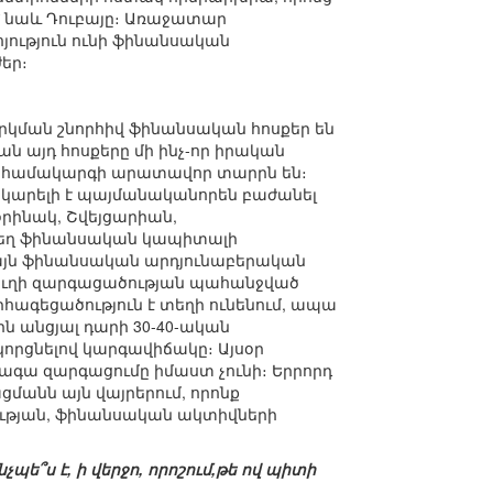
ր՝ նաև Դուբայը։ Առաջատար
յություն ունի ֆինանսական
ժեր։
 հարկման շնորհիվ ֆինանսական հոսքեր են
ան այդ հոսքերը մի ինչ-որ իրական
ած համակարգի արատավոր տարրն են։
կարելի է պայմանականորեն բաժանել
րինակ, Շվեյցարիան,
որտեղ ֆինանսական կապիտալի
մ այն ֆինանսական արդյունաբերական
ճյուղի զարգացածության պահանջված
րհագեցածություն է տեղի ունենում, ապա
րն անցյալ դարի 30-40-ական
որցնելով կարգավիճակը։ Այսօր
տագա զարգացումը իմաստ չունի։ Երրորդ
ցմանն այն վայրերում, որոնք
ւթյան, ֆինանսական ակտիվների
ե՞ս է, ի վերջո, որոշում,թե ով պիտի