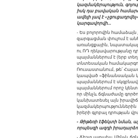
կազմակերպություն, գոյութ
իսկ դա բավական համարձակ
ավելի լավ է «չցուցադրվ
կարգավորվի...
- Ես բոլորովին համաձայ
զարգացման փուլում է ա
առանցքային, նպատակայի
ու ՌԴ ղեկավարությանը դր
պայմաններում է (երբ տեղ
տնտեսական համակարգում
Ռուսաստանում, թե՛ Հայաս
կապված «ֆինանսական կե
պայմաններում է սկզբնավ
պայմաններում որոշ կենտրո
որ մինչև ճգնաժամը գործո
կանխատեսել այն իրավիճ
կազմակերպություններին ո
իրերի գլոբալ դրության վ
- Թիթեռի էֆեկտի նման, 
որպեսզի ազդի իրադարձու
- Ճիշտ այդպես։ Մինչև ճ