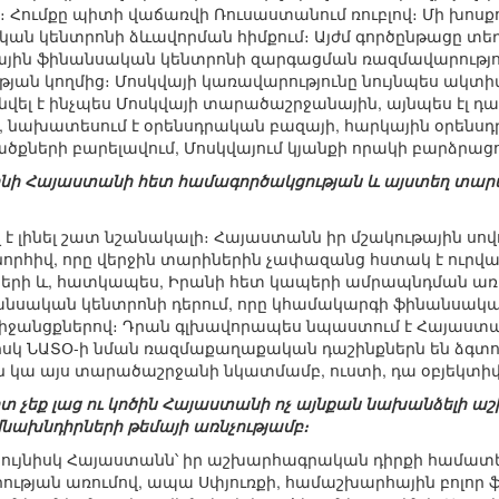
ումքը պիտի վաճառվի Ռուսաստանում ռուբլով։ Մի խոսքով
ն կենտրոնի ձևավորման հիմքում։ Այժմ գործընթացը տեղի
ային ֆինանսական կենտրոնի զարգացման ռազմավարությո
ան կողմից։ Մոսկվայի կառավարությունը նույնպես ակտի
ւնվել է ինչպես Մոսկվայի տարածաշրջանային, այնպես էլ
 նախատեսում է օրենսդրական բազայի, հարկային օրենսդ
ծքների բարելավում, Մոսկվայում կյանքի որակի բարձրացո
է լինի Հայաստանի հետ համագործակցության և այստեղ տ
 է լինել շատ նշանակալի։ Հայաստանն իր մշակութային սո
որհիվ, որը վերջին տարիներին չափազանց հստակ է ուրվա
ների և, հատկապես, Իրանի հետ կապերի ամրապնդման առու
սական կենտրոնի դերում, որը կհամակարգի ֆինանսական
իջանցքներով։ Դրան գլխավորապես նպաստում է Հայաս
իսկ ՆԱՏՕ-ի նման ռազմաքաղաքական դաշինքներն են ձգտու
ն կա այս տարածաշրջանի նկատմամբ, ուստի, դա օբյեկտիվ
ամիտ չեք լաց ու կոծին Հայաստանի ոչ այնքան նախանձել
նախնդիրների թեմայի առնչությամբ։
թե նույնիսկ Հայաստանն՝ իր աշխարհագրական դիրքի համատեք
իության առումով, ապա Սփյուռքի, համաշխարհային բոլոր