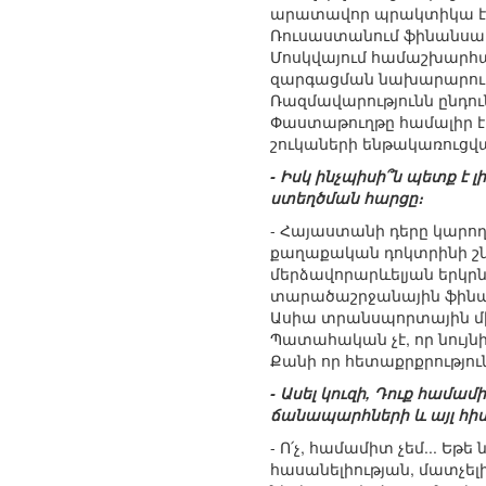
արատավոր պրակտիկա է։ Հ
Ռուսաստանում ֆինանսակա
Մոսկվայում համաշխարհ
զարգացման նախարարությ
Ռազմավարությունն ընդո
Փաստաթուղթը համալիր է,
շուկաների ենթակառուցվա
- Իսկ ինչպիսի՞ն պետք 
ստեղծման հարցը։
- Հայաստանի դերը կարող
քաղաքական դոկտրինի շն
մերձավորարևելյան երկր
տարածաշրջանային ֆինան
Ասիա տրանսպորտային մ
Պատահական չէ, որ նույն
Քանի որ հետաքրքրությու
- Ասել կուզի, Դուք համ
ճանապարհների և այլ հիմ
- Ո՛չ, համամիտ չեմ... Ե
հասանելիության, մատչել