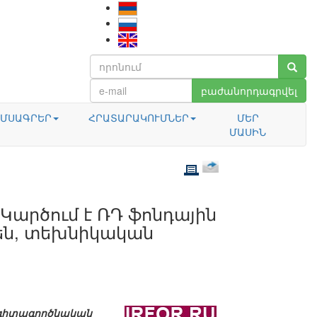
բաժանորդագրվել
ՄՍԱԳՐԵՐ
ՀՐԱՏԱՐԱԿՈՒՄՆԵՐ
ՄԵՐ
ՄԱՍԻՆ
արծում է ՌԴ ֆոնդային
են, տեխնիկական
և գիտագործնական