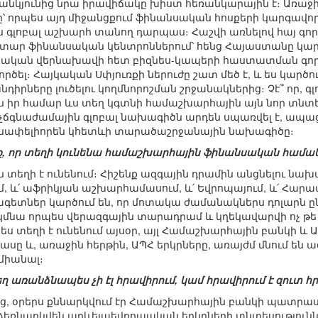
անկյունից նրա իրավիճակը խիստ հեռանկարային է։ Առա
՝ որպես այդ միջանցքում ֆինանսական հոսքերի կարգավոր
ես գլոբալ աշխարհ տանող դարպաս։ Հաշվի առնելով հայ գո
ար ֆինանսական կենտրոններում՝ հենց Հայաստանը կար
կան վերնախավի հետ բիզնես-կապերի հաստատման գործու
ործել։ Հայկական Սփյուռքի ներուժը շատ մեծ է, և ես կարծո
րները լուծելու կողմնորոշման շրջանակներից։ Չէ՞ որ, 
իր համար ևս տեղ կգտնի համաշխարհային այն նոր տնտեսութ
նչճգնաժամային գլոբալ նախագիծն արդեն սպառվել է, ապաց
ւսափելիորեն կհետևի տարածաշրջանային նախագիծը։
մ եք, որ տեղի կունենա համաշխարհային ֆինանսական համա
ն տեղի է ունենում։ Հիշենք ազգային դրամին անցնելու նա
 և՛ աֆրիկյան աշխարհամասում, և՛ Եվրոպայում, և՛ Հարավա
գետներ կարծում են, որ մոտակա ժամանակներս դոլարն ը
յն կմնա որպես վերազգային տարադրամ և կղեկավարվի ոչ թ
ս տեղի է ունենում այսօր, այլ Համաշխարհային բանկի և Ա
 և, առաջին հերթին, ԱՊՀ երկրները, առայժմ մնում են ազ
միանալ։
 տեղ առանձնապես չի էլ հրավիրում, կամ հրավիրում է զուտ 
լոց, օրերս քննարկվում էր Համաշխարհային բանկի պատրաս
 ձեռնարկվեն արևելաեվրոպական երկրների տնտեսություննե