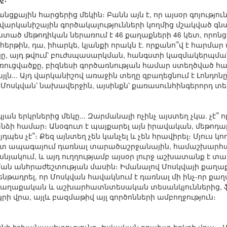
ցքային հարցերից մեկին։ Բանն այն է, որ այսօր գոյությու
վարկանիշային գործակալությունների կողմից մշակված գն
տած մեթոդիկան ներառում է 46 քաղաքների 46 կետ, որոն
հերթին, դա, իհարկե, կյանքի որակն է. որքանո՞վ է հարմար
 այդ թվում՝ բուժսպասարկման, հանգստի կազմակերպման,
ուցվածքը, բիզնեսի գործառնության համար ստեղծված հար
լն... Այդ վարկանիշով առաջին տեղը զբաղեցնում է Լոնդոնը,
կ Մոսկվան՝ նախավերջին, այսինքն՝ քառասունհինգերորդ տեղ
կյան երկրներից մեկը... Զարմանալի ոչինչ այստեղ չկա. չէ՞
անձի համար։ Անօգուտ է պայքարել այն իրավական, մեթոդ
դպես չէ՞։ Քեզ այնտեղ չեն կանչել և չեն հրավիրել։ Մյուս կ
 մոտ ապագայում դառնալ տարածաշրջանային, համաշխարհ
յակում, և այդ ուղղությամբ այսօր լուրջ աշխատանք է տար
վման անհրաժեշտության մասին։ Իմանալով Մոսկվայի քաղ
 ենթադրել, որ Մոսկվան հավակնում է դառնալ մի ինչ-որ 
ղաքական և աշխարհատնտեսական տեսանկյուններից, ֆի
ի վրա, այլև բազմաթիվ այլ գործոնների ամբողջություն։