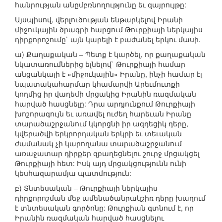
հանրության անըմբռնողությունը եւ զայրույթը:
Այսպիսով, վերլուծության ենթարկելով Իրանի
միջուկային ծրագրի հարցում Թուրքիայի ներկայիս
դիրքորոշումը` այն կարելի է բաժանել երկու մասի.
ա) Քաղաքական – Պետք է կարծել, որ քաղաքական
նկատառումներից ելնելով` Թուրքիայի համար
անցանկալի է «միջուկային» Իրանը, ինչի համար էլ
նպատակահարմար կհամարվի Արեւմուտքի
կողմից իր վաղեմի մրցակից Իրանին ռազմական
հարված հասցնելը: Դրա արդյունքում Թուրքիայի
խոշորագույն եւ առավել ուժեղ հարեւան Իրանը
տարածաշրջանում կկորցնի իր ազդեցիկ դերը,
կվերածվի երկրորդական երկրի եւ տեւական
ժամանակ չի կարողանա տարածաշրջանում
առաջատար դիրքեր զբաղեցնելու շուրջ մրցակցել
Թուրքիայի հետ: Իսկ այդ մրցակցությունն ունի
կեսհազարամյա պատմություն:
բ) Տնտեսական – Թուրքիայի ներկայիս
դիրքորոշման մեջ ամենածանրակշիռ դերը խաղում
է տնտեսական գործոնը: Թուրքիան գտնում է, որ
Իրանին ռազմական հարված հասցնելու