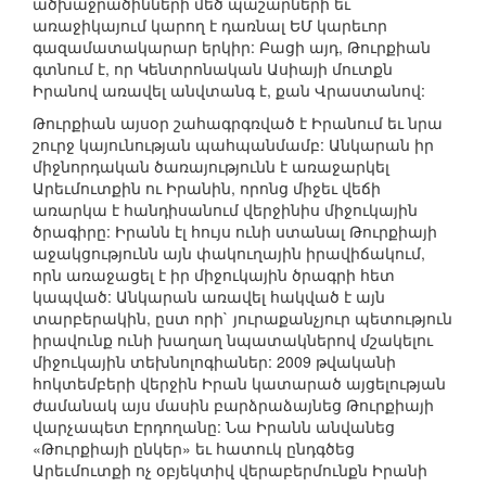
ածխաջրածինների մեծ պաշարների եւ
առաջիկայում կարող է դառնալ ԵՄ կարեւոր
գազամատակարար երկիր: Բացի այդ, Թուրքիան
գտնում է, որ Կենտրոնական Ասիայի մուտքն
Իրանով առավել անվտանգ է, քան Վրաստանով:
Թուրքիան այսօր շահագրգռված է Իրանում եւ նրա
շուրջ կայունության պահպանմամբ: Անկարան իր
միջնորդական ծառայությունն է առաջարկել
Արեւմուտքին ու Իրանին, որոնց միջեւ վեճի
առարկա է հանդիսանում վերջինիս միջուկային
ծրագիրը: Իրանն էլ հույս ունի ստանալ Թուրքիայի
աջակցությունն այն փակուղային իրավիճակում,
որն առաջացել է իր միջուկային ծրագրի հետ
կապված: Անկարան առավել հակված է այն
տարբերակին, ըստ որի` յուրաքանչյուր պետություն
իրավունք ունի խաղաղ նպատակներով մշակելու
միջուկային տեխնոլոգիաներ: 2009 թվականի
հոկտեմբերի վերջին Իրան կատարած այցելության
ժամանակ այս մասին բարձրաձայնեց Թուրքիայի
վարչապետ Էրդողանը: Նա Իրանն անվանեց
«Թուրքիայի ընկեր» եւ հատուկ ընդգծեց
Արեւմուտքի ոչ օբյեկտիվ վերաբերմունքն Իրանի