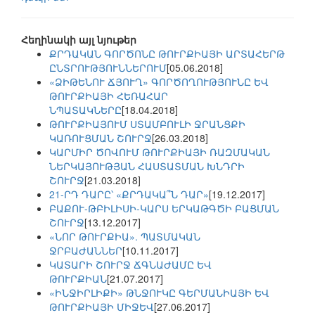
Հեղինակի այլ նյութեր
ՔՐԴԱԿԱՆ ԳՈՐԾՈՆԸ ԹՈՒՐՔԻԱՅԻ ԱՐՏԱՀԵՐԹ
ԸՆՏՐՈՒԹՅՈՒՆՆԵՐՈՒՄ
[05.06.2018]
«ՁԻԹԵՆՈՒ ՃՅՈՒՂ» ԳՈՐԾՈՂՈՒԹՅՈՒՆԸ ԵՎ
ԹՈՒՐՔԻԱՅԻ ՀԵՌԱՀԱՐ
ՆՊԱՏԱԿՆԵՐԸ
[18.04.2018]
ԹՈՒՐՔԻԱՅՈՒՄ ՍՏԱՄԲՈՒԼԻ ՋՐԱՆՑՔԻ
ԿԱՌՈՒՑՄԱՆ ՇՈՒՐՋ
[26.03.2018]
ԿԱՐՄԻՐ ԾՈՎՈՒՄ ԹՈՒՐՔԻԱՅԻ ՌԱԶՄԱԿԱՆ
ՆԵՐԿԱՅՈՒԹՅԱՆ ՀԱՍՏԱՏՄԱՆ ԽՆԴՐԻ
ՇՈՒՐՋ
[21.03.2018]
21-ՐԴ ԴԱՐԸ՝ «ՔՐԴԱԿԱ՞Ն ԴԱՐ»
[19.12.2017]
ԲԱՔՈՒ-ԹԲԻԼԻՍԻ-ԿԱՐՍ ԵՐԿԱԹԳԾԻ ԲԱՑՄԱՆ
ՇՈՒՐՋ
[13.12.2017]
«ՆՈՐ ԹՈՒՐՔԻԱ». ՊԱՏՄԱԿԱՆ
ՋՐԲԱԺԱՆՆԵՐ
[10.11.2017]
ԿԱՏԱՐԻ ՇՈՒՐՋ ՃԳՆԱԺԱՄԸ ԵՎ
ԹՈՒՐՔԻԱՆ
[21.07.2017]
«ԻՆՋԻՐԼԻՔԻ» ԹՆՋՈՒԿԸ ԳԵՐՄԱՆԻԱՅԻ ԵՎ
ԹՈՒՐՔԻԱՅԻ ՄԻՋԵՎ
[27.06.2017]