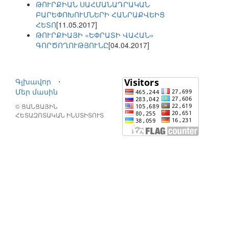
ԹՈՒՐՔԻԱՆ ՍԱՀՄԱՆԱԴՐԱԿԱՆ
ԲԱՐԵՓՈԽՈՒՄՆԵՐԻ ՀԱՆՐԱՔՎԵԻՑ
ՀԵՏՈ
[11.05.2017]
ԹՈՒՐՔԻԱՅԻ «ԵՓՐԱՏԻ ՎԱՀԱՆ»
ԳՈՐԾՈՂՈՒԹՅՈՒՆԸ
[04.04.2017]
Գլխավոր
⋅
Մեր մասին
© ՑԱՆՑԱՅԻՆ
ՀԵՏԱԶՈՏԱԿԱՆ ԻՆՍՏԻՏՈՒՏ