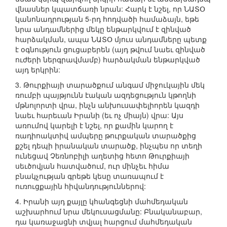
վնասներ կպատճառի նրան: Հարկ է նշել, որ ՆԱՏՕ
կանոնադրության 5-րդ հոդվածի համաձայն, եթե
նրա անդամներից մեկը ենթարկվում է զինված
հարձակման, ապա ՆԱՏՕ մյուս անդամները պետք
է օգնություն ցուցաբերեն (այդ թվում նաեւ զինված
ուժերի ներգրավմամբ) հարձակման ենթարկված
այդ երկրին:
3. Թուրքիայի տարածքում անգամ միջուկային մեկ
ռումբի պայթյունն էական ազդեցություն կթողնի
մթնոլորտի վրա, ինչն անխուսափելիորեն կազդի
նաեւ հարեւան Իրանի (եւ ոչ միայն) վրա: Այս
առումով կարելի է նշել, որ քամին կարող է
ռադիոակտիվ ամպերը թուրքական տարածքից
քշել դեպի իրանական տարածք, ինչպես որ տեղի
ունեցավ Չեռնոբիլի աղետից հետո Թուրքիայի
սեւծովյան հատվածում, ուր մինչեւ հիմա
բնակչության գրեթե կեսը տառապում է
ուռուցքային հիվանդություններով:
4. Իրանի այդ քայլը կհանգեցնի մահմեդական
աշխարհում նրա մեկուսացմանը: Բնականաբար,
դա կառաջացնի տվյալ հարցում մահմեդական