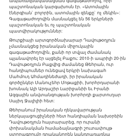
ապառազմականացման գագաթաժողով, որի
պաշտոնական կարգախոսն էր. «Ատոմային
էներգիան` բոլորին, ատոմային զենքը` ոչ մեկին»:
Գագաթաժողովին մասնակցել են 56 երկրների
պաշտոնական եւ ոչ պաշտոնական
պատվիրակություններ:
Թուրքիայի արտգործնախարար Դավութօղլուն
չմասնակցեց իրանական միջուկային
գագաթաժողովին, քանի որ տվյալ ժամանակ
պլանավորել էր այցելել Բաքու: 2010-ի ապրիլի 20-ին
Դավութօղլուն Բաքվից ժամանեց Թեհրան, ուր
հանդիպումներ ունեցավ երկրի նախագահ
Մահմուդ Ահմադինեժադի, իր իրանական
գործընկեր Մանուչեհր Մոթաքիի, խորհրդարանի
խոսնակ Ալի Արդաշիր Լարիջանիի եւ Իրանի
Ազգային անվտանգության խորհրդի քարտուղար
Սայիդ Ջալիլիի հետ:
Թեհրանում իրանական ղեկավարության
ներկայացուցիչների հետ հանդիպման նախօրեին
Դավութօղլուն հայտարարեց, որ ուրանի
փոխանակման համաձայնագրի շուտափույթ
ստորագրումը դրականորեն կանդրադառնա