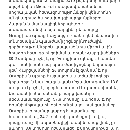
պատկերացում են տալիս 2010 թվականի հունվարի
սկզբներին «Metro Poll» ռազմավարական ու
սոցիալական հետազոտությունների կենտրոնի
անցկացրած հարցախույզի արդյունքները:
Հարցման մասնակիցները պետք է
պատասխանեին այն հարցին, թե արդյոք
Թուրքիան պետք է աջակցի Իրանի դեմ հնարավոր
տնտեսական պատժամիջոցներին/ուժային
գործողություններին` կապված նրա միջուկային
ծրագրի հետ, թե ընդդիմանա դրան: Հարցվածների
60.2 տոկոսը նշել է, որ Թուրքիան պետք է հանդես
գա Իրանի հանդեպ պատժամիջոցներ կիրառելու
դեմ: Հարցվածների 26 տոկոսն էլ գտնում է, որ
Թուրքիան պետք է աջակցի պատժամիջոցներ
կիրառելուն կամ ռազմական միջամտությանը: 13.8
տոկոսն էլ նշել է, որ դժվարանում է պատասխանել:
Այս ամենի հետ մեկտեղ, հարցվածների
մեծամասնությունը` 57.6 տոկոսը, կարծում է, որ
Իրանի միջուկային զենք ունենալու հանգամանքը
Թուրքիայի համար կարող է սպառնալիք
հանդիսանալ, 34.7 տոկոսի կարծիքով` տվյալ
դեպքում ոչ մի սպառնալիքի մասին խոսք լինել չի
կարող: 8.6 տոկոսը դժվարացել է կողմնորոշվել այդ