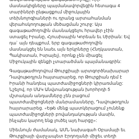
մասնակիցները պայմանավորվեցին հետագա 4
տարիների ընթացքում միջուկային
տեխնոլոգիաների ու դրանց արտահանման
վերահսկողության մեծացման շուրջ: Այս
գագաթաժողովին մասնակցելու հրավեր չէին
ստացել Իրանը, Հյուսիսային Կորեան եւ Սիրիան: Եվ
դա` այն դեպքում, երբ գագաթաժողովին
մասնակցել են նաեւ այն երկրները (Հնդկաստան,
Պակիստան, Իսրայել), որոնք չեն միացել
Միջուկային զենքի չտարածման պայմանագրին:
Գագաթաժողովում Թուրքիայի արտգործնախարար
Դավութօղլուն հայտարարեց, որ Թուրքիան դեմ է
Իրանի հանդեպ պատժամիջոցների կիրառմանը:
Նշելով, որ ՄԱԿ Անվտանգության խորհրդի 5
մշտական անդամները չեն բացում
պատժամիջոցների մանրամասները, Դավութօղլուն
հայտարարեց. «Եթե մենք պատկերացում չունենք
պատժամիջոցների բովանդակության մասին,
ինչպես կարող ենք լուծել այդ հարցը»:
Միեւնույն ժամանակ, ԱՄՆ նախագահ Օբամայի եւ
Թուրքիայի վարչապետ Էրդողանի միջեւ տեղի