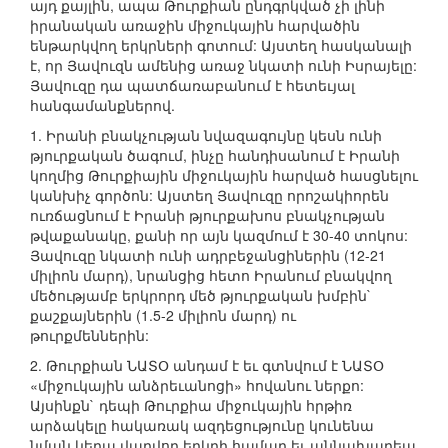
այդ քայլին, ապա Թուրքիան ընդգրկված չի լինի
իրանական առաջին միջուկային հարվածին
ենթարկվող երկրների գոտում: Այստեղ հասկանալի
է, որ Յավուզն ամենից առաջ նկատի ունի Իսրայելը:
Յավուզը դա պատճառաբանում է հետեւյալ
հանգամանքներով.
1. Իրանի բնակչության նվազագույնը կեսն ունի
թյուրքական ծագում, ինչը հանդիսանում է Իրանի
կողմից Թուրքիային միջուկային հարված հասցնելու
կանխիչ գործոն: Այստեղ Յավուզը որոշակիորեն
ուռճացնում է Իրանի թյուրքախոս բնակչության
թվաքանակը, քանի որ այն կազմում է 30-40 տոկոս:
Յավուզը նկատի ունի ադրբեջանցիներին (12-21
միլիոն մարդ), նրանցից հետո Իրանում բնակվող
մեծությամբ երկրորդ մեծ թյուրքական խմբին`
քաշքայներին (1.5-2 միլիոն մարդ) ու
թուրքմեններին:
2. Թուրքիան ՆԱՏՕ անդամ է եւ գտնվում է ՆԱՏՕ
«միջուկային անձրեւանոցի» հովանու ներքո:
Այսինքն` դեպի Թուրքիա միջուկային հրթիռ
արձակելը հակառակ ազդեցությունը կունենա
նման կերպ վարվող երկրի համար եւ աննախադեպ