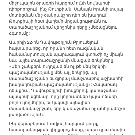
միջուկային ծրագրի հարցում ունի նույնպիսի
դիրքորոշում, ինչ Թուրքիան: Սակայն Իրանի տվյալ
մոտեցման մեջ ծանրակշիռ դեր են խաղում
Թուրքիայի հետ վաղեմի մրցակցությունն ու
տարածաշրջանում վերջինիս դերը չմեծացնելու
ձգտումը:
Ապրիլի 22-ին Դավութօղլուն Բրյուսելում
հայտարարեց, որ Իրանի հետ ռազմական
հակամարտության պարագայում կտուժի ոչ միայն
նա, այլեւ տարածաշրջանի մնացած երկրները.
«Մեր ջանքերն ուղղված են ոչ թե մեկ երկրի
պաշտպանությանը մեկ այլ երկրից, այլ
տարածաշրջանի եւ գլոբալ մասշտաբով աշխարհի
խաղաղության պաշտպանությանը»: Հակառակ
դեպքում, Դավութօղլուի խոսքերով, կառաջանա
այնպիսի սցենար, որը կորուստներ կպատճառի
բոլոր կողմերին, եւ կսկսվի այնպիսի
ժամանակաշրջան, երբ կառաջանա ոչ անհրաժեշտ
լարվածություն:
Ինչ վերաբերում է տվյալ հարցում թուրք
հասարակության դիրքորոշմանը, ապա դրա մասին