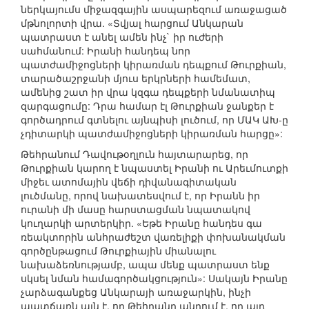
ներկայումս միջազգային ասպարեզում առաջացած
մթնոլորտի վրա. «Տվյալ հարցում Անկարան
պատրաստ է անել ամեն ինչ` իր ուժերի
սահմանում: Իրանի հանդեպ նոր
պատժամիջոցների կիրառման դեպքում Թուրքիան,
տարածաշրջանի մյուս երկրների համեմատ,
ամենից շատ իր վրա կզգա դեպքերի նմանատիպ
զարգացումը: Դրա համար էլ Թուրքիան ջանքեր է
գործադրում գտնելու այնպիսի լուծում, որ ՄԱԿ ԱԽ-ը
չդիտարկի պատժամիջոցների կիրառման հարցը»:
Թեհրանում Դավութօղլուն հայտարարեց, որ
Թուրքիան կարող է նպաստել Իրանի ու Արեւմուտքի
միջեւ ատոմային վեճի դիվանագիտական
լուծմանը, որով նախատեսվում է, որ Իրանն իր
ուրանի մի մասը հարստացման նպատակով
կուղարկի արտերկիր. «Եթե Իրանը հանդես գա
ռեակտորին անհրաժեշտ վառելիքի փոխանակման
գործընթացում Թուրքիային միանալու
նախաձեռնությամբ, ապա մենք պատրաստ ենք
սկսել նման համագործակցություն»: Սակայն Իրանը
չարձագանքեց Անկարայի առաջարկին, ինչի
պատճառն այն է, որ Թեհրանը պնդում է, որ այդ