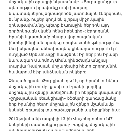
միջուկային ծրագրի նկատմամբ. «Յուրաքանչյուր
պետություն իրավունք ունի խաղաղ
նպատակներով օգտագործել ատոմային էներգիան,
եւ նրանք, ովքեր կողմ են գլոբալ միջուկային
զինաթափմանը, պետք է առաջին հերթին այդ
գործընթացն սկսեն հենց իրենցից»: Էրդողանն
Իրանի նկատմամբ հնարավոր ռազմական
ինտերվենցիան որակեց որպես «անհեթեթություն»:
Սա իսկապես աննախադեպ քննադատություն էր`
ուղղված Արեւմուտքի հասցեին: Իր հերթին Իրանի
նախագահ Մահմուդ Ահմադինեժադն անցյալ
տարվա Դավոսյան միջադեպից հետո Էրդողանին
համարում է իր անձնական ընկերը:
Չնայած դրան` Թուրքիան դեմ է, որ Իրանն ունենա
միջուկային ռումբ, քանի որ Իրանի կողմից
միջուկային զենքի ստեղծումն իր հերթին կնպաստի
«շղթայական ռեակցիայի» էֆեկտի զարգացմանը,
երբ Իրանից հետո միջուկային զենքի մշակմամբ
կսկսեն զբաղվել տարածաշրջանի այլ երկրներ եւս:
2010 թվականի ապրիլի 13-ին Վաշինգտոնում 47
երկրների մասնակցությամբ բացվեց միջուկային
անվտանգության գագաթաժողովը, որի