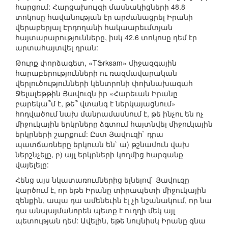
հարցում: Հարցախույզի մասնակիցների 48.8
տոկոսը հավանության էր արժանացրել Իրանի
վերաբերյալ Էրդողանի հակաարեւմտյան
հայտարարությունները, իսկ 42.6 տոկոսը դեմ էր
արտահայտվել դրան:
Թուրք փորձագետ, «TՖrksam» միջազգային
հարաբերությունների ու ռազմավարական
վերլուծությունների կենտրոնի փոխնախագահ
Ջելալեթթին Յավուզն իր «Հարեւան Իրանը
բարեկա՞մ է, թե՞ վտանգ է ներկայացնում»
հոդվածում նախ մանրամասնում է, թե ինչու են ոչ
միջուկային երկրները ձգտում հայտնվել միջուկային
երկրների շարքում: Ըստ Յավուզի` դրա
պատճառները երկուսն են` ա) թշնամուն վախ
ներշնչելը, բ) այլ երկրների կողմից հարգանք
վայելելը:
Հենց այս նկատառումներից ելնելով` Յավուզը
կարծում է, որ եթե Իրանը տիրապետի միջուկային
զենքին, ապա դա ամենեւին էլ չի նշանակում, որ նա
դա անպայմանորեն պետք է ուղղի մեկ այլ
պետության դեմ: Ավելին, եթե նույնիսկ Իրանը գնա