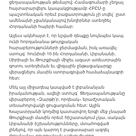
ցեղասպանության թեմայով: Համագումարի չեղյալ
հայտարարվելու կապակցությամբ ՀԲԸՄ-ը
պաշտոնական որեւէ բացատրություն չի տվել` ըստ
ամենայնի չցանկանալով խնդիրներ ստեղծել
Հորդանանի հայերի համար:
Այլեւս ակնհայտ է, որ նշված դեպքը նույնպես կապ
ունի հորդանանա-թուրքական
հարաբերությունների ջերմացման, իսկ առավել
ստույգ` հունիսի 10-ին Հորդանանի, Լիբանանի,
Սիրիայի եւ Թուրքիայի միջեւ ազատ առեւտրային
գոտու ստեղծման եւ վիզային ընթացակարգը
վերացնելու մասին ստորագրված համաձայնագրի
հետ:
Մեկ այլ միջադեպ կապված է լիբանանյան
իրականության, ավելի ստույգ` Ցեղասպանությանը
վերաբերող «Զարթի՛ր, որդեակ» երաժշտական
տեսահոլովակի ցուցադրման հետ: Այլին
Խաչատրյանի կողմից կատարվող երգի մեջ չնայած
Թուրքիայի մասին որեւէ հիշատակում չկա, սակայն
Լիբանանի իշխանությունները, մտահոգված
լինելով, որ այն կարող է բացասաբար ազդել
լիբանանա-թուրքական աշխուժացող