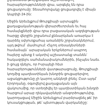
հարաբերությունների վրա, արգելել են դրա
ցուցադրումը: Տեսահոլովակը ցուցադրվել է միայն
Ապրիլի 24-ին:
Միջին Արեւելքում Թուրքիայի արտաքին
քաղաքականության վերարժեւորման եւ հայ
համայնքների վրա դրա բացասական ազդեցության
հարցը վերջին շրջանում քննարկման առարկա է
դարձել սփյուռքահայ առանձին շրջանակներում,
այդ թվում` մամուլում: Հնչող տեսակետների
համաձայն` արաբական երկրներում ապրող
հայերը պետք է ակտիվ աշխատանք տանեն`
հակազդելու սահմանափակումներին, ինչպես նաեւ
ի ցույց դնելու, որ Իսրայելի հետ
հարաբերությունների վատթարացումը, Թուրքիայի
կողմից պաղեստինյան խնդրին ցուցաբերվող
աջակցությունը չի կարող անկեղծ լինել: Ըստ այդմ`
Էրդողանը, օգտվելով քաղաքական այն
վակուումից, որ ստեղծվել էր պաղեստինյան խնդրի
հարցում արաբ ղեկավարների անգործությունից,
կարողացավ Միջին Արեւելքում բարձրացնել թե՛ իր
կուսակցության, թե՛ պետության վարկանիշը: