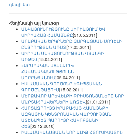
դեպի ետ
Հեղինակի այլ նյութեր
ԱՆԿԱՅՈՒՆՈՒԹՅՈՒՆԸ ՍԻՐԻԱՅՈՒՄ ԵՎ
ՍԻՐԻԱՀԱՅ ՀԱՄԱՅՆՔԸ
[31.05.2011]
ԱՐԱԲԱԿԱՆ ԵՐԿՐՆԵՐԸ ԶԱՐԳԱՑՄԱՆ ՄՈԴԵԼԻ
ԸՆՏՐՈՒԹՅԱՆ ԱՌԱՋ
[17.05.2011]
ՍԻՐԻԱՆ ԱՆԿԱՅՈՒՆՈՒԹՅԱՆ ՎՏԱՆԳԻ
ԱՌՋԵՎ
[15.04.2011]
«ԱՐԱԲԱԿԱՆ ՍՑԵՆԱՐԻ»
ՀԱՎԱՆԱԿԱՆՈՒԹՅՈՒՆՆ
ԱԴՐԲԵՋԱՆՈՒՄ
[05.04.2011]
ԻՍԼԱՄԱԿԱՆ ԳՈՐԾՈՆԸ ԵԳԻՊՏԱԿԱՆ
ԳՈՐԾԸՆԹԱՑՈՒՄ
[15.02.2011]
ՄԵՐՁԱՎՈՐ ԱՐԵՎԵԼՔԻ ՔՐԻՍՏՈՆՅԱՆԵՐԸ ՆՈՐ
ՄԱՐՏԱՀՐԱՎԵՐՆԵՐԻ ԱՌՋԵՎ
[21.01.2011]
ՀԱՐՑԱԶՐՈՒՅՑ ԻՐԱՔԱՀԱՅ ՀԱՄԱՅՆՔԻ
ԱԶԳԱՅԻՆ ԿԵՆՏՐՈՆԱԿԱՆ ՎԱՐՉՈՒԹՅԱՆ
ԱՏԵՆԱՊԵՏ ՊԱՐՈՒՅՐ ՀԱԿՈԲՅԱՆԻ
ՀԵՏ
[03.12.2010]
ԻՍԼԱՄԱԿԱՆԱՑՄԱՆ ՆՈՐ ԱԼԻՔ ՀՅՈՒՍԻՍԱՅԻՆ