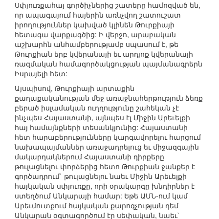
Սփյուռքահայ գործիչներից շատերը համոզված են,
որ ապագայում հայերին առնչվող շատուշատ
իրողություններ կախված կլինեն Թուրքիայի
հետագա վարքագծից: Ի վերջո, արաբական
աշխարհն անհամբերությամբ սպասում է, թե
Թուրքիան երբ կվերանայի եւ արդյոք կվերանայի
ռազմական համագործակցության պայմանագրերն
Իսրայելի հետ:
Այսպիսով, Թուրքիայի արտաքին
քաղաքականության մեջ առաջնահերթություն ձեռք
բերած իսլամական ուղղությունը շահեկան չէ
ինչպես Հայաստանի, այնպես էլ Միջին Արեւելքի
հայ համայնքների տեսանկյունից: Հայաստանի
հետ հարաբերությունները կարգավորելու հարցում
նախապայմաններ առաջադրելուց եւ միջազգային
մակարդակներում Հայաստանի դիրքերը
թուլացնելու փորձերից հետո Թուրքիան ջանքեր է
գործադրում` թուլացնելու նաեւ Միջին Արեւելքի
հայկական սփյուռքը, որի օրակարգը խնդիրներ է
ստեղծում Անկարայի համար: Եթե ԱՄՆ-ում կամ
Արեւմուտքում հայկական քարոզչության դեմ
Անկարան օգտագործում էր սեփական, նաեւ`