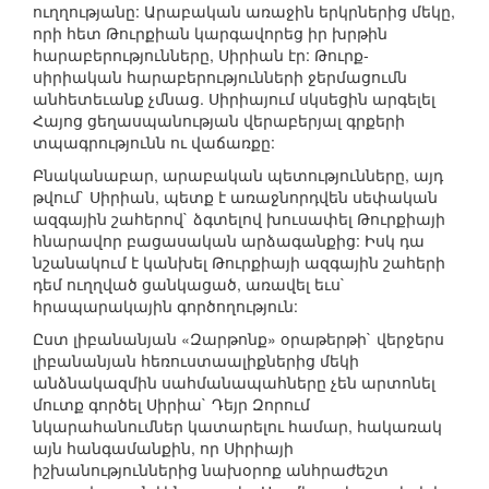
ուղղությանը: Արաբական առաջին երկրներից մեկը,
որի հետ Թուրքիան կարգավորեց իր խրթին
հարաբերությունները, Սիրիան էր: Թուրք-
սիրիական հարաբերությունների ջերմացումն
անհետեւանք չմնաց. Սիրիայում սկսեցին արգելել
Հայոց ցեղասպանության վերաբերյալ գրքերի
տպագրությունն ու վաճառքը:
Բնականաբար, արաբական պետությունները, այդ
թվում` Սիրիան, պետք է առաջնորդվեն սեփական
ազգային շահերով` ձգտելով խուսափել Թուրքիայի
հնարավոր բացասական արձագանքից: Իսկ դա
նշանակում է կանխել Թուրքիայի ազգային շահերի
դեմ ուղղված ցանկացած, առավել եւս`
հրապարակային գործողություն:
Ըստ լիբանանյան «Զարթոնք» օրաթերթի` վերջերս
լիբանանյան հեռուստաալիքներից մեկի
անձնակազմին սահմանապահները չեն արտոնել
մուտք գործել Սիրիա` Դեյր Զորում
նկարահանումներ կատարելու համար, հակառակ
այն հանգամանքին, որ Սիրիայի
իշխանություններից նախօրոք անհրաժեշտ