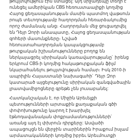
թույլտվություն էին ստացել: Այդ միջադեպը տեղի է
ունեցել ամերիկյան CBS հեռուստաալիքի կողմից
Հայոց ցեղասպանության մասին պատմող վաթսուն
րոպե տեւողությամբ հաղորդման հեռարձակումից
որոշ ժամանակ անց։ Հաղորդման մեջ ցուցադրվել
են Դեյր Զորի անապատը, Հայոց ցեղասպանության
զոհերի մասունքները։ Նշված
հեռուստահաղորդման կապակցությամբ
թուրքական իշխանությունները բողոք են
ներկայացրել սիրիական կառավարությանը` իրենց
երկրում CBS-ի կողմից հակաթուրքական ֆիլմ
նկարահանելու թույլտվության համար։ Իսկ 2010-ի
ապրիլին Հայաստանի նախագահի` Դեյր Զոր
կատարած այցելությունը սիրիական զանգվածային
լրատվամիջոցները գրեթե չեն լուսաբանել:
Հատկանշական է, որ Միջին Արեւելքի
պետությունների արտաքին քաղաքական գծի
փոփոխությունը կարող է խարխլել
էթնոդավանական փոքրամասնությունների`
առանց այդ էլ փխրուն դիրքերը: Ասվածի
ապացույցն են վերջին տարիներին Իրաքում իսլամ
արմատականների կողմից իբրեւ Արեւմուտքի