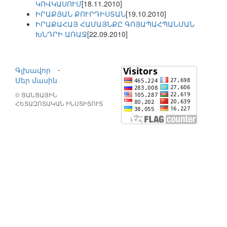
ԿՈՎԿԱՍՈՒՄ
[18.11.2010]
ԻՐԱՔՅԱՆ ՔՈՒՐԴԻՍՏԱՆ
[19.10.2010]
ԻՐԱՔԱՀԱՅ ՀԱՄԱՅՆՔԸ ԳՈՅԱՊԱՀՊԱՆՄԱՆ
ԽՆԴՐԻ ԱՌԱՋ
[22.09.2010]
Գլխավոր
⋅
Մեր մասին
© ՑԱՆՑԱՅԻՆ
ՀԵՏԱԶՈՏԱԿԱՆ ԻՆՍՏԻՏՈՒՏ