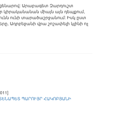
սցենարով: Արաբագետ Զարդուշտ
 կիրականանան միայն այն դեպքում,
ւնն ունի տարածաշրջանում: Իսկ ըստ
ը, Ադրբեջանի վրա շոշափելի կլինի ոչ
2011]
ՏԵՆԱՊԵՏ ՊԱՐՈՒՅՐ ՀԱԿՈԲՅԱՆԻ