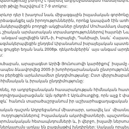
ածությունը բնորոշ է դարձել ադրբեջանական հասարակութ
ի թիվը հաշվվում է 7-9 տոկոս:
արևոր դեր է խաղում նաև միջազգային իսլամական գործոնը: 
ձագանքել այն իրողություններին, որոնք կապված էին ա
ազմակերպվեցին բողոքի ակցիաներ ընդդեմ Մուհամմադ մա
ղ և շիական արմատական տրամադրություններով հայտնի 
նգամ այրվեցին ԱՄՆ-ի, Իսրայելի, Դանիայի, նաև` Հայաստա
 կազմակերպվեցին ընդդեմ Լիբանանում իսրայելական պատ
 ցույցեր եղան նաև 2008թ. դեկտեմբերին` այս անգամ արդ
ն:
ուծաբան, արաբագետ Արիֆ Յունուսովի կարծիքով` իսլամը 
նապես ձևավորվեց 2005-ի խորհրդարանական ընտրություննե
 բերեցին արևմտամետ ընդդիմությանը: Ըստ վերլուծաբանի
հիմնական և իրական ընդդիմությունը:
նել, որ ադրբեջանական հասարակության հիմնական հատվա
ողովրդավարացման: Այն դժգոհ է Արևմուտքից, որն աչք է
ջև` հանուն տարածաշրջանում իր աշխարհաքաղաքական հ
լամական դաշտն Ադրբեջանում միատարր, առավել ևս` միասն
ուղղություններով: Իսլամական ակտիվիստների, պաշտոնա
րունակական հետապնդումների և, ի վերջո, իսլամի ներսո
 ներկայումս առկա են բազմաթիվ խնդիրներ: Սակայն որպ