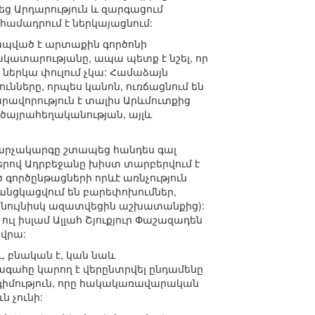
եց Արդարություն և զարգացում
 համադրում է ներկայացնում:
կապված է արտաքին գործոնի
կատարությանը, ապա պետք է նշել, որ
 ներկա փուլում չկա: Համաձայն
նները, որպես կանոն, ուռճացնում են
րավորություն է տալիս Արևմուտքից
ծայրահեղականության, այլև
վարչակարգը շտապեց հանդես գալ
երով Ադրբեջանը խիստ տարբերվում է
գործընթացների որևէ առնչություն
անցկացվում են բարեփոխումներ,
նույնիսկ ազատվեցին աշխատանքից):
ւլ իսլամ Ալլահ Շյուքյուր Փաշազադեն
վրա:
և, բնական է, կան նաև
ագահը կարող է վերընտրվել ընդամենը
դդիմություն, որը հակակառավարական
 չունի: