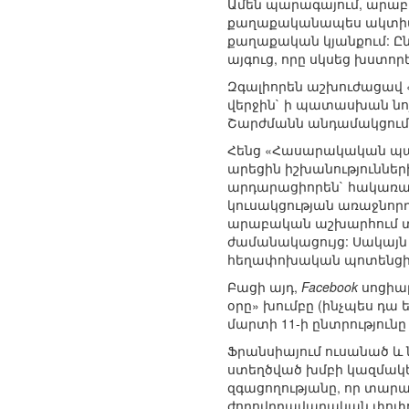
Ամեն պարագայում, արաբա
քաղաքականապես ակտիվ հ
քաղաքական կյանքում: Ը
այգուց, որը սկսեց խստոր
Զգալիորեն աշխուժացավ 
վերջին` ի պատասխան նո
Շարժմանն անդամակցում
Հենց «Հասարակական պալա
արեցին իշխանություններ
արդարացիորեն` հակառակ 
կուսակցության առաջնորդ
արաբական աշխարհում տե
ժամանակացույց: Սակայն 
հեղափոխական պոտենցիալ
Բացի այդ,
Facebook
սոցիալ
օրը» խումբը (ինչպես դա
մարտի 11-ի ընտրություն
Ֆրանսիայում ուսանած և 
ստեղծված խմբի կազմակեր
զգացողությանը, որ տարա
ժողովրդավարական փոփոխ