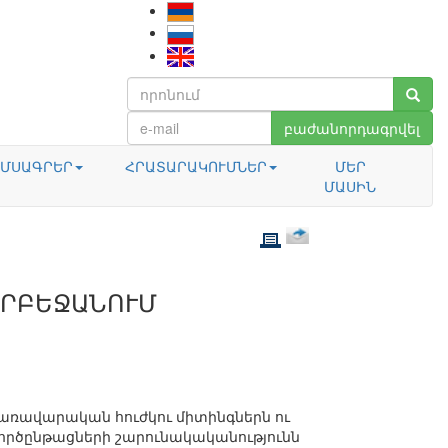
բաժանորդագրվել
ՄՍԱԳՐԵՐ
ՀՐԱՏԱՐԱԿՈՒՄՆԵՐ
ՄԵՐ
ՄԱՍԻՆ
ԴՐԲԵՋԱՆՈՒՄ
առավարական հուժկու միտինգներն ու
ործընթացների շարունակականությունն