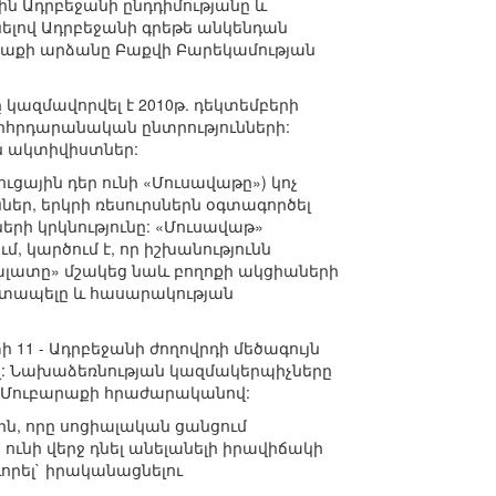
ն Ադրբեջանի ընդդիմությանը և
լով Ադրբեջանի գրեթե անկենդան
րաքի արձանը Բաքվի Բարեկամության
ազմավորվել է 2010թ. դեկտեմբերի
րհրդարանական ընտրությունների:
ն ակտիվիստներ:
ցային դեր ունի «Մուսավաթը») կոչ
եր, երկրի ռեսուրսներն օգտագործել
րի կրկնությունը: «Մուսավաթ»
, կարծում է, որ իշխանությունն
լատը» մշակեց նաև բողոքի ակցիաների
 շտապելը և հասարակության
11 - Ադրբեջանի ժողովրդի մեծագույն
ցել: Նախաձեռնության կազմակերպիչները
նի Մուբարաքի հրաժարականով:
ին, որը սոցիալական ցանցում
ունի վերջ դնել անելանելի իրավիճակի
որել` իրականացնելու