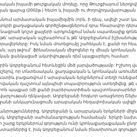
ական իսլամի թուրքական մոդելը, որը Թուրքիայում ներդրվ
ան գալուց (2002թ.) հետո և իսլամի ու ժողովրդավարության
ջանում արմատական իսլամիզմին (որն, ի դեպ, ավելի շատ 
 երկրի քաղաքական գործընթացներում դրա հնարավոր դերա
նացրած կոշտ քայլերի արդյունքում նման սպառնալիք գոնե
ե՛ արաբական աշխարհում և թե՛ Ադրբեջանում իշխանությու
րավերները: Իսկ նման մոտեցումը շահեկան է, քանի որ հնա
այդ թվում` ֆինանսական միջոցներ ոչ միայն կրոնական 
ն ցանկացած ակտիվության դեմ պայքարելու համար:
ին Ադրբեջանում հետևեցին մեծ լարվածությամբ: Իշխող 
նշելով, որ տնտեսական, քաղաքական և կրոնական առումն
տիև բացառվում է արաբական երկրներում տեղի ունեցած 
տվական դաշտում այնպիսի տպավորություն ստեղծվեց, թե 
իոն պայքար (մի քանի բարձրաստիճան պաշտոնատարներ 
վարչության ղեկավար, Ադրբեջանի հոգևոր առաջնորդ Շեյխ ո
եջանի անկայունացումն արաբական հեղափոխական ալիքի 
դհանրություններից, Ադրբեջանի և արաբական երկրների միջ
ակ, Ադրբեջանի սահմանադրության համաձայն` երկրի նախ
 շարք երկրներում գոյություն ունի կրոնաքաղաքական ըն
արներից է, իսկ Ադրբեջանում նման ինստիտուտ գոյություն