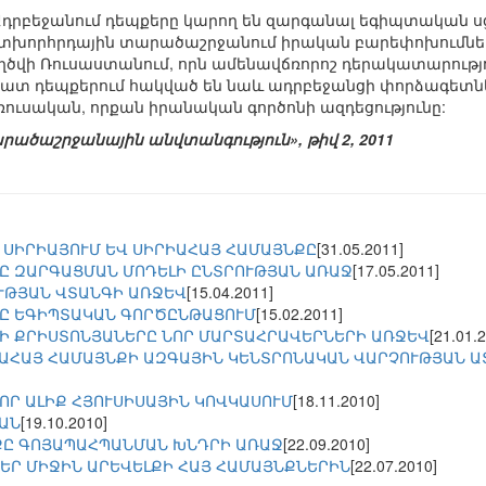
` Ադրբեջանում դեպքերը կարող են զարգանալ եգիպտական 
ետխորհրդային տարածաշրջանում իրական բարեփոխումներ
ծվի Ռուսաստանում, որն ամենավճռորոշ դերակատարությո
 շատ դեպքերում հակված են նաև ադրբեջանցի փորձագետներ
ուսական, որքան իրանական գործոնի ազդեցությունը:
րածաշրջանային անվտանգություն», թիվ 2, 2011
 ՍԻՐԻԱՅՈՒՄ ԵՎ ՍԻՐԻԱՀԱՅ ՀԱՄԱՅՆՔԸ
[31.05.2011]
Ը ԶԱՐԳԱՑՄԱՆ ՄՈԴԵԼԻ ԸՆՏՐՈՒԹՅԱՆ ԱՌԱՋ
[17.05.2011]
ՒԹՅԱՆ ՎՏԱՆԳԻ ԱՌՋԵՎ
[15.04.2011]
Ը ԵԳԻՊՏԱԿԱՆ ԳՈՐԾԸՆԹԱՑՈՒՄ
[15.02.2011]
Ի ՔՐԻՍՏՈՆՅԱՆԵՐԸ ՆՈՐ ՄԱՐՏԱՀՐԱՎԵՐՆԵՐԻ ԱՌՋԵՎ
[21.01.
ԱՀԱՅ ՀԱՄԱՅՆՔԻ ԱԶԳԱՅԻՆ ԿԵՆՏՐՈՆԱԿԱՆ ՎԱՐՉՈՒԹՅԱՆ Ա
ՈՐ ԱԼԻՔ ՀՅՈՒՍԻՍԱՅԻՆ ԿՈՎԿԱՍՈՒՄ
[18.11.2010]
ԱՆ
[19.10.2010]
ՔԸ ԳՈՅԱՊԱՀՊԱՆՄԱՆ ԽՆԴՐԻ ԱՌԱՋ
[22.09.2010]
ԵՐ ՄԻՋԻՆ ԱՐԵՎԵԼՔԻ ՀԱՅ ՀԱՄԱՅՆՔՆԵՐԻՆ
[22.07.2010]