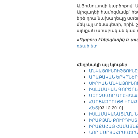
Ա.Յունուսովի կարծիքով
Ալիզադեի համոզմամբ` հ
եթե դրա նախադեպը ստեղ
մեկ այլ տեսակետի, որին
այնքան արաբական կամ ռ
«Գլոբուս Էներգետիկ և տա
դեպի ետ
Հեղինակի այլ նյութեր
ԱՆԿԱՅՈՒՆՈՒԹՅՈՒՆԸ
ԱՐԱԲԱԿԱՆ ԵՐԿՐՆԵՐ
ՍԻՐԻԱՆ ԱՆԿԱՅՈՒՆՈ
ԻՍԼԱՄԱԿԱՆ ԳՈՐԾՈՆ
ՄԵՐՁԱՎՈՐ ԱՐԵՎԵԼՔ
ՀԱՐՑԱԶՐՈՒՅՑ ԻՐԱՔ
ՀԵՏ
[03.12.2010]
ԻՍԼԱՄԱԿԱՆԱՑՄԱՆ Ն
ԻՐԱՔՅԱՆ ՔՈՒՐԴԻՍՏ
ԻՐԱՔԱՀԱՅ ՀԱՄԱՅՆ
ՆՈՐ ՄԱՐՏԱՀՐԱՎԵՐՆ