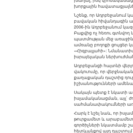
խաղալ, իսկ կրոնականացվ
խորքային հավատացյալներ
Նշենք, որ Ադրբեջանում կ
բավական հիվանդագին ար
2006-ին Ադրբեջանում կ
Բաքվից ոչ հեռու գտնվո
պատմության մեջ առաջին ա
ամռանը բողոքի ցույցեր
«Հիզբալլահի»: Նմանատիպ
իսրայելական ներխուժմա
Ադրբեջանցի հայտնի վերլ
վակուումը, որ վերջնակա
քաղաքական դաշտից դուրս
իշխանությունների ամենա
Սակայն պետք է նկատի առ
իսլամականացման, այլ` ժ
սահմանափակումների առ
Հարկ է նշել նաև, որ իս
թուրքամետ և արաբամետ 
գործիչների նկատմամբ շա
հետևանքով այդ դաշտում