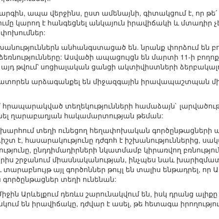
արգին, ապա վերջինս, ըստ ամենայնի, գիտակցում է, որ թե
ումը կարող է հանգեցնել անկայուն իրավիճակի և մտադի
փոխումներ:
շխանություններն անհանգստացած են. նրանք փորձում են բո
ությունները: Ասվածի ապացույցն են մարտի 11-ի բողոք
, այդ թվում՝ սոցիալական ցանցի ակտիվիստների ձերբակալո
դատորեն արձագանքել են միջազգային իրավապաշտպան մի 
մ հրապարակված տեղեկությունների համաձայն` լարվածությ
ացնել ղարաբաղյան հակամարտության թեման:
խարհում տեղի ունեցող հեղափոխական գործընթացների ա
Ճիշտ է, հասարակությունը դժգոհ է իշխանություններից, ս
յունը, ընդդիմադիրների նկատմամբ կիրառվող բռնությունն
երիս շրջանում միասնականության, ինչպես նաև խարիզմատի
տարաբնույթ այլ գործոններ թույլ են տալիս ենթադրել, ո
գործընթացներ տեղի ունենան:
ջին Արևելքում դեռևս շարունակվում են, իսկ դրանց ալիքը
սկում են իրավիճակը, դժվար է ասել, թե հետագա իրողութ