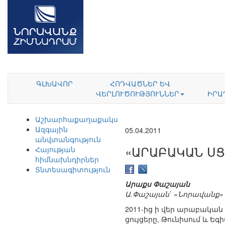
ԳԼԽԱՎՈՐ
ՀՈԴՎԱԾՆԵՐ ԵՎ
ՎԵՐԼՈՒԾՈՒԹՅՈՒՆՆԵՐ
ԻՐԱ
Աշխարհաքաղաքականություն
Ազգային
05.04.2011
անվտանգություն
«ԱՐԱԲԱԿԱՆ Ս
Հայության
հիմնախնդիրներ
Տնտեսագիտություն
Արաքս Փաշայան
Ա.Փաշայան` «Նորավանք»
2011-ից ի վեր արաբակա
ցույցերը, Թունիսում և