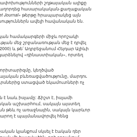
ղափոխությունների շղթայական ալիքը
փ հաղորդեց հասարակական-քաղաքական
et Journal»
թերթը հրապարակեց այն
խություններն ավելի հավանական են.
կան համակարգերի միջև որոշակի
ան մեջ շրջանառության մեջ է դրվել
000) և թե՛ Ադրբեջանում Հեյդար Ալիևի
ը դարձնելով «դինաստիական», որտեղ
տորիտարիզմը, կեղծված
իալական բևեռացվածությունը, մարդու
ւրսներից ստացված եկամուտների ոչ
է նաև իսլամը: Ճիշտ է, իսլամի
ական աշխարհում, սակայն այստեղ
ան թեև ոչ առաջնային, սակայն կարևոր
արող է պայմանավորվել հենց
ան կյանքում սկսել է էական դեր