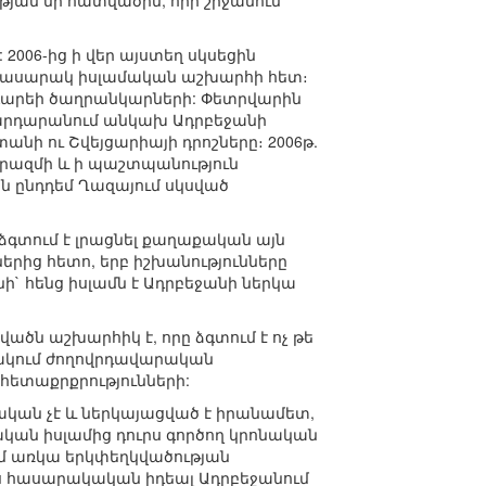
յան մի հատվածին, որի շրջանում
2006-ից ի վեր այստեղ սկսեցին
ռհասարակ իսլամական աշխարհի հետ։
րգարեի ծաղրանկարների: Փետրվարին
Նարդարանում անկախ Ադրբեջանի
նի ու Շվեյցարիայի դրոշները։ 2006թ.
երազմի և ի պաշտպանություն
են ընդդեմ Ղազայում սկսված
ձգտում է լրացնել քաղաքական այն
րից հետո, երբ իշխանությունները
` հենց իսլամն է Ադրբեջանի ներկա
ծն աշխարհիկ է, որը ձգտում է ոչ թե
 փակում ժողովրդավարական
ետաքրքրությունների:
ական չէ և ներկայացված է իրանամետ,
կան իսլամից դուրս գործող կրոնական
ւմ առկա երկփեղկվածության
ես հասարակական իդեալ Ադրբեջանում