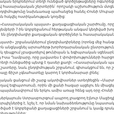
կան երկրներում տեղի ունեցած գործընթացները ոգևորեցի
ասարակական շերտերին` որոշակի աշխուժություն մտցնե
նդդիմությունը նախևառաջ պահանջեց հանել Հոսնի Մուբա
են հսկվել ոստիկանության կողմից:
«Հասարակական պալատ» քաղաքացիական շարժումը, որը կ
յեմբերի 7-ին Ադրբեջանում հերթական անգամ կեղծված խո
 են ընդդիմադիր քաղաքական գործիչներ և հասարակակա
տի» շրջանակներում ընդդիմադիրները (որոնց մեջ հանգու
ին անցկացնել արտահերթ խորհրդարանական ընտրությունն
դեպքում չբացառելով թունիսյան և եգիպտական սցենարնե
 Իսա Ղամբարը, որը լավատես է փոփոխությունների հարցում
ղի ունեցածից պետք է դասեր քաղի: «Հասարակական պա
շատերը, նաև ընդդիմության շրջանում, գիտակցում են, որ
ը ճիշտ չգնահատելը կարող է կործանարար լինել:
ական ցանցում մի շարք ակտիվիստներ ստեղծեցին «Մարտի 
 եղավ Եգիպտոսում), որին մի քանի հազար այցելու են միա
ը պայմանավորում են երկու ամիս առաջ հենց այդ օրը Հոս
ներկայումս Ստրասբուրգում ապրող լրագրող Էլնուր Մաջիդլ
պիչներից է, նշել է, որ նման նախաձեռնությունը նպատակ 
ծված է Ադրբեջանի քաղաքացիների շրջանում և կամք դրսև
ություններ: