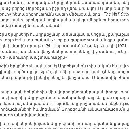
նեցան նաև ոչ արաբական երկրներում: Մասնավորապես, հե
 առաջ բերեց Ադրբեջանի իշխող վերնախավում և նոր թա
ի շուրջ հետաքրքրությունն ավելի մեծացավ, երբ
«The Wall Stre
աղյուսակը, որոնցում սոցիալական ցնցումներն ու հեղափո
տնվեց առաջին տասնյակում:
ձին երկրների ու Ադրբեջանի պետական և սոցիալ-քաղաքա
ժխտելի է: Պատահական չէ, որ քաղաքագիտական գրականությ
լի մասին դրույթը: Թե՛ Սիրիայում Հաֆեզ Ալ-Ասադի (1971–2
 իշխանության եկան վերջիններիս որդիները` իշխանություն
ված «անհատի պաշտամունքին»:
ին երկրներին, այնպես էլ Ադրբեջանին տիպական են ավ
ցիայի, գործազրկության, գնաճի բարձր ցուցանիշները, սոց
առկա բազմաթիվ խնդիրները և վերջապես` էներգետիկ ռեսո
արաբական երկրներին միավորող ընդհանրական իրողություն 
 աշխարհիկ Ադրբեջանում միանգամայն այլ են, քան արաբ
եծ մասն իսլամադավան է: Իսլամն ադրբեջանական ինքնությ
փորձագետների համոզմամբ` Ադրբեջանի անկայունացումը կ
արավոր ակտիվացմամբ:
ջին տարիներին իսլամն Ադրբեջանի հասարակական-քաղաքակ