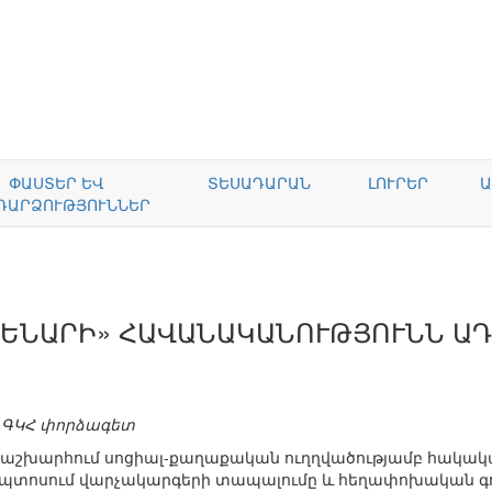
ՓԱՍՏԵՐ ԵՎ
ՏԵՍԱԴԱՐԱՆ
ԼՈՒՐԵՐ
Ա
ԴԱՐՁՈՒԹՅՈՒՆՆԵՐ
ՑԵՆԱՐԻ» ՀԱՎԱՆԱԿԱՆՈՒԹՅՈՒՆՆ Ա
 ԳԿՀ փորձագետ
ն աշխարհում սոցիալ-քաղաքական ուղղվածությամբ հակակ
 Եգիպտոսում վարչակարգերի տապալումը և հեղափոխական գ