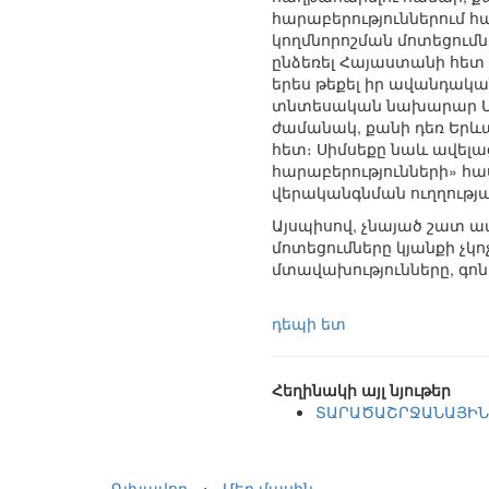
հարաբերություններում հ
կողմնորոշման մոտեցում
ընձեռել Հայաստանի հետ 
երես թեքել իր ավանդակա
տնտեսական նախարար Մեհ
ժամանակ, քանի դեռ Երևա
հետ։ Սիմսեքը նաև ավելաց
հարաբերությունների» հա
վերականգնման ուղղությա
Այսպիսով, չնայած շատ ա
մոտեցումները կյանքի չկ
մտավախությունները, գոն
դեպի ետ
Հեղինակի այլ նյութեր
ՏԱՐԱԾԱՇՐՋԱՆԱՅԻՆ 
Գլխավոր
⋅
Մեր մասին