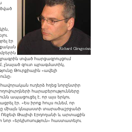
ն
ղծված
կին,
լու
րել էր
ւրքական
եմբերին
es" լրագրին տված հարցազրույցում
ւմ, չնայած զուտ պրագմատիկ,
ունը Թուրքիային «ավելի
ունը։
որհավորական ուղերձ հղեց նորընտիր
ողովուրդների հարաբերությունները
նն ապացուցել է, որ այս երկու
ել էր. «Ես իրոք հույս ունեմ, որ
րտը միայն կնպաստի տարածաշրջանի
տ Ռեջեփ Թայիփ Էրդողանի և արտաքին
 նոր «երկխոսություն» հաստատելու