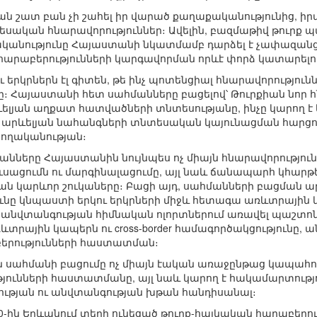
ան շատ բան չի շահել իր վարած քաղաքականությունից, իրա
ական հնարավորություններ։ Ավելին, բազմաթիվ թուրք պ
քականությունը Հայաստանի նկատմամբ դարձել է չափազա
հարաբերությունների կարգավորման որևէ փորձ կատարելո
ու երկրներն էլ գիտեն, թե ինչ պոտենցիալ հնարավորություն
 Հայաստանի հետ սահմանները բացելով՝ Թուրքիան նոր 
ելյան աղքատ հատվածների տնտեսությանը, ինչը կարող է 
արևելյան նահանգների տնտեսական կայունացման հարցում
ողականության։
անները Հայաստանին նույնպես ոչ միայն հնարավորությու
սացումն ու մարգինալացումը, այլ նաև ճանապարհ կհար
ն կարևոր շուկաները։ Բացի այդ, սահմանների բացման ա
նը կնպաստի երկու երկրների միջև հետագա առևտրային 
 անվտանգության հիմնական ոլորտներում առավել պաշտո
տրային կապերն ու cross-border համագործակցությունը, ա
րությունների հաստատման։
ան սահմանի բացումը ոչ միայն էական առաջընթաց կապահ
ունների հաստատմանը, այլ նաև կարող է հակամարտությ
նության ու անվտանգության խթան հանդիսանալ։
 20-ին Երևանում տեղի ունեցած թուրք-հայկական հարաբերո