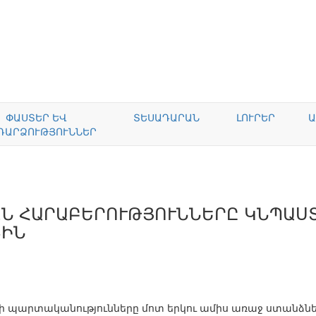
ՓԱՍՏԵՐ ԵՎ
ՏԵՍԱԴԱՐԱՆ
ԼՈՒՐԵՐ
Ա
ԴԱՐՁՈՒԹՅՈՒՆՆԵՐ
ԱՆ ՀԱՐԱԲԵՐՈՒԹՅՈՒՆՆԵՐԸ ԿՆՊԱՍ
ՑԻՆ
պարտականությունները մոտ երկու ամիս առաջ ստանձնե