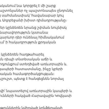
կանում նա կորցրել է մի շարք
աշտոնյաներ ոչ պաշտոնապես ընդունել
նց սահմանափակ՝ հավանաբար կուլ
ւ Ադրբեջանի խիստ դիմադրությանը։
ներ կընձեռեն նրանց շփման նույնիսկ
հնարավորություն կստանա
կարևոր դեր ունենալ հիմնականում
՝ ի հակադրություն քրդական
ն կընձեռեն հաղթահարել
թեն դեպի տնտեսական աճի և
րդյունքում ստեղծված առևտրային և
կապերի հատատմանը, ինչը կբերի
նական համագործակցության։
նշուշտ, պետք է հանգեցնեն նորմալ
ովի՝ նպաստելով առևտրային կապերի և
ունների հակված Հարավային Կովկասի
ւթյուններին նվիրված կոնֆերանսի