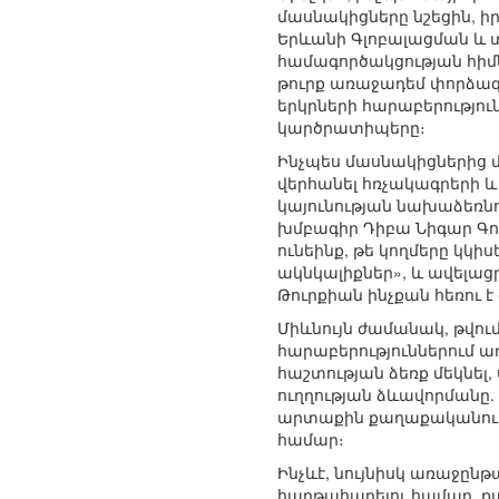
մասնակիցները նշեցին, ի
Երևանի Գլոբալացման և 
համագործակցության հիմն
թուրք առաջադեմ փորձագե
երկրների հարաբերությու
կարծրատիպերը։
Ինչպես մասնակիցներից մե
վերհանել հռչակագրերի 
կայունության նախաձեռնութ
խմբագիր Դիբա Նիգար Գոքս
ունեինք, թե կողմերը կկ
ակնկալիքներ», և ավելաց
Թուրքիան ինչքան հեռու է
Միևնույն ժամանակ, թվու
հարաբերություններում առ
հաշտության ձեռք մեկնել
ուղղության ձևավորման
արտաքին քաղաքականությ
համար։
Ինչևէ, նույնիսկ առաջը
հաղթահարելու համար, ք