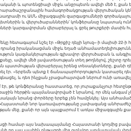
րականի և պոտենցիալի միջև անջրպետն ավելի մեծ է, քան 
տարածաշրջանային համագործակցության վերլուծական կե
ադրամի ու ԱՄՆ միջազգային զարգացումների գործակալությ
տներին և վերլուծաբաններին՝ կոնֆերանսը նպատակ ուներ
նների կարգավորման վերաբերյալ և ցրել թուրքերի մասին հ
կը հետագայում նշել էր «Թրքիշ դեյլի նյուզ»-ի մայիսի 22
և դրանց իրականացման միջև եղած անհամատեղելիությունն
յուն կազմակերպության գլխավոր վերլուծաբան և անգլիալեզու 
ելը, ավելի մեծ լավատեսության տեղ թողնելով, շեշտը դրել 
իսեն պատմության վերաբերյալ իրենց տեսակետները, քանի դ
րել էր. «երբեմն պետք է ճանապարհորդություն կատարել դե
 գնացել, և դեռ ինչքան չբացահայտված ներուժ ունի առավե
մ էր, թե կոնֆերանսը հաստատեց, որ յուրաքանչյուր հետըն
աջին հերթին պայմանավորված է նրանով, որ մեկ անգամ չէ, 
, սակայն նրանց փորձերը երբեք չեն համընկել։ Այս անհամ
ը. Հայաստանի նոր կառավարությանը չափազանց անհրաժ
ան մեջ, քանի որ այն պայքարում է առկա միջազգային 
նթացի համար այս նախապայմանը Հայաստանի կողմից բավա
անի որ այս պահին ընթացքի մեջ գտնվող արմատական փոփ