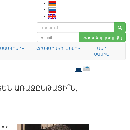
բաժանորդագրվել
ՄՍԱԳՐԵՐ
ՀՐԱՏԱՐԱԿՈՒՄՆԵՐ
ՄԵՐ
ՄԱՍԻՆ
ՏԵՆ ԱՌԱՋԸՆԹԱՑԻ՞Ն,
լուց