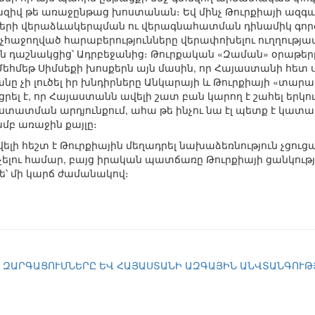
ազիվ թե առաջընթաց խոստանան։ Եվ մինչ Թուրքիայի ազգ
ների վերաձևակերպման ու վերագնահատման դինամիկ գործ
չհաջողված հարաբերությունները վերափոխելու ուղղությամբ
ն դաշնակցից՝ Ադրբեջանից։ Թուրքական «Զաման» օրաթերթի
մեթ Սիմսեքի խոսքերն այն մասին, որ Հայաստանի հետ ս
նը չի լուծել իր խնդիրները Անկարայի և Թուրքիայի «տա
րել է, որ Հայաստանն ավելի շատ բան կարող է շահել երկու
ստատման արդյունքում, ահա թե ինչու նա էլ պետք է կատա
մբ առաջին քայլը։
վելի հեշտ է Թուրքիային մեղադրել նախաձեռնություն չցու
ոչելու համար, բայց իրական պատճառը Թուրքիայի ցանկությ
ե՝ մի կարճ ժամանակով։
ԶԱՐԳԱՑՈՒՄՆԵՐԸ ԵՎ ՀԱՅԱՍՏԱՆԻ ԱԶԳԱՅԻՆ ԱՆՎՏԱՆԳՈՒԹ