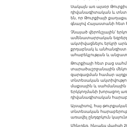
Սակայն առ այսօր Թուրքի
դիվանագիտական և տնտես
են, որ Թուրքիայի քաղա
գնալով Հայաստանի հետ 
Չնայած վերոնշյալին՝ երկ
ամենատարրական եզրերը։
ակտիվացնելու երկրի արև
քրդաբնակ և անհանգիստ 
ահաբեկչության և անջատ
Թուրքիայի հետ բաց սահմ
տարածաշրջանային մեկու
զարգացման համար այդքա
տնտեսական ակտիվությու
մաքսային և սահմանային
Երկկողմանի խորացող առև
դիվանագիտական հարաբե
Այսպիսով, հայ-թուրքակ
տնտեսական հարաբերությ
առավել ընդգրկուն կայու
Մինչդեռ, ինչպես մայիսի