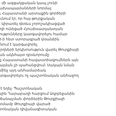
 մի ազգակցական կապ չունի
նախապայմանների նորմալ
աև Հայաստանի արտաքին գործերի
ում էր, որ հայ-թուրքական
է կիրառել դեռևս չորոշակիացված
տեղի ունեցած Հյուսիսատլանտյան
ությունները կարգավորելու համար
ՏՕ-ի հետ ստորագրած Առանձին
ում է կարգավորել
դների երկխոսություն վարել Թուրքիայի
թյան ակնհայտ դրսևորումը
ենք Հայաստանի հավաստիացումներն այն
պայման չի պահանջվում։ Սակայն նման
ն մինչ այդ անհամարձակ
կարգավորելու ոչ պաշտոնական անհաջող
 է եղել։ Պաշտոնական
ային Ղարաբաղի հարցում Ադրբեջանին
ն ճանաչման փորձերին Թուրքիայի
կատմամբ Թուրքիայի վարած
պաշտոնական դիվանագիտական