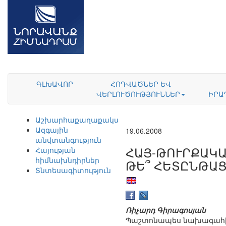
ԳԼԽԱՎՈՐ
ՀՈԴՎԱԾՆԵՐ ԵՎ
ՎԵՐԼՈՒԾՈՒԹՅՈՒՆՆԵՐ
ԻՐԱ
Աշխարհաքաղաքականություն
Ազգային
19.06.2008
անվտանգություն
ՀԱՅ-ԹՈՒՐՔԱԿ
Հայության
հիմնախնդիրներ
ԹԵ՞ ՀԵՏԸՆԹԱ
Տնտեսագիտություն
Ռիչարդ Գիրագոսյան
Պաշտոնապես նախագահի 