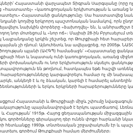
երի՝ Հայաստանի վարչապետ Տիգրան Սարգսյանը (որը ոչ
 «հաստատել» «կառուցողական երկխոսության և առանց 
տատելու» Հայաստանի ցանկությունը։ Սա հաստատվեց ն
յանի կողմից երկրորդ պաշտոնական նամակով, որն ընդուն
ելավելու նախկին փորձերը «ձախողվել» են, և անհրաժեշտ 
դող նոր մոտեցում և «նոր ոճ»։ Մայիսի 28-ին Բրյուսելում 
Նալբանդյանը կրկին շեշտեց, որ Թուրքիայի հետ հարաբեր
յման չի դնում։ Այնուհետև նա ավելացրեց, որ 2005թ. ՆԱ
ծողության պլանի (ԱՀԳՊ) համաձաջն՝ «Հայաստանը ցանկան
րքիայի հետ և նպատակ ունի կառուցողական, առանց միջնոր
երի փոխանակումն ու նոր երկխոսություն սկսելու ցանկու
 տպավորություն են թողնում, հատկապես եթե հաշվի առն
տ հարաբերությունները կարգավորելու համար ոչ մի նախա
հարկե, անկեղծ է և ոչ ձևական, կարելի է համարել անտեղի
նությունների և երկու երկրների հարաբերությունները 
ացքում Հայաստանի և Թուրքիայի միջև շփումը նվազագույն
ցակայությունը պայմանավորված է երկու պատճառով. Լեռն
 և Հայության՝ 1915թ. Հայոց ցեղասպանության միջազգայի
րկու գործոնները գերակայող դեր ունեն փոքր հարևանի ն
որի հետևանքը 1993թ. տնտեսական շրջափակումն էր և 
ատելու գործում Թուրքիայի համառ մերժումները։