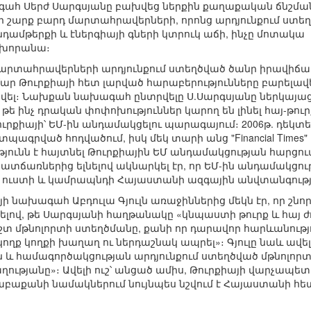
ահ Սերժ Սարգսյանը բախվեց ներքին քաղաքական ճնշմա
 շարք բարդ մարտահրավերների, որոնց արդյունքում ստե
դամթերքի և էներգիայի գների կտրուկ աճի, ինչը մոտակա
կխորանա։
մարտահրավերների արդյունքում ստեղծված ծանր իրավիճա
ր Թուրքիայի հետ լարված հարաբերությունները բարելավե
ծվել։ Նախքան նախագահ ընտրվելը Ս.Սարգսյանը ներկայաց
 թե ինչ դրական փոփոխություններ կարող են լինել հայ-թո
ուրքիայի՝ ԵՄ-ին անդամակցելու պարագայում։ 2006թ. դեկտ
-ում տպագրված հոդվածում, իսկ մեկ տարի անց "Financial Tim
թյունն է հայտնել Թուրքիային ԵՄ անդամակցության հարցո
ռներից ելնելով ակնարկել էր, որ ԵՄ-ին անդամակցությ
 ուստի և կամրապնդի Հայաստանի ազգային անվտանգությ
յի նախագահ Աբդուլա Գյուլն առաջիններից մեկն էր, որ շն
ելով, թե Սարգսյանի հաղթանակը «կնպաստի թուրք և հայ ժ
տ մթնոլորտի ստեղծմանը, քանի որ դարավոր հարևանությու
ողք կողքի խաղաղ ու ներդաշնակ ապրել»։ Գյուլը նաև ավելացր
և համագործակցության արդյունքում ստեղծված մթնոլո
ությանը»։ Ավելի ուշ՝ անցած ամիս, Թուրքիայի վարչապե
բաքանի նամակներում նույնպես նշվում է Հայաստանի հետ