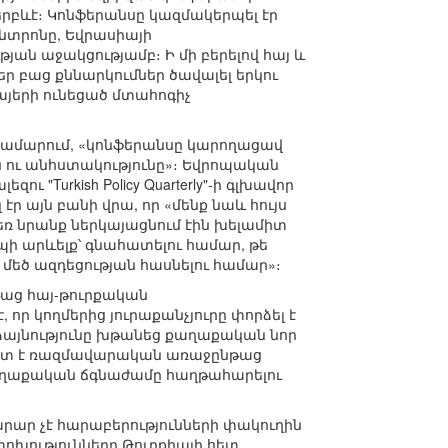
երբևէ։ Կոնֆերանսը կազմակերպել էր
նտրոնը, Եվրասիայի
ան աջակցությամբ։ Ի մի բերելով հայ և
 բաց քննարկումներ ծավալել երկու
այերի ունեցած մտահոգիչ
-ի համարում, «կոնֆերանսը կարողացավ
 ու անհստակությունը»։ Եվրոպական
"Turkish Policy Quarterly"-ի գլխավոր
էր այն բանի վրա, որ «մենք նաև հույս
եռ նրանք ներկայացնում էին խելամիտ
պի արևելք՝ գնահատելու համար, թե
լ մեծ ազդեցության հասնելու համար»։
թաց հայ-թուրքական
որ կողմերից յուրաքանչյուրը փորձել է
աձայնությունը խթանեց քաղաքական նոր
եշտ է ռազմավարական առաջընթաց
քաղաքական ճգնաժամը հաղթահարելու
րար չէ հարաբերությունների փակուղին
ոխությունները Թուրքիայի հետ