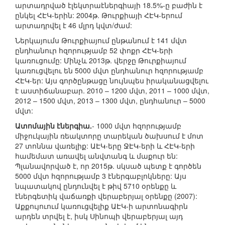
արտադրված էլեկտրաէներգիայի 18.5%-ը բաժին է
ընկել ՀԷԿ-երին: 2004թ. Թուրքիայի ՀԷԿ-երում
արտադրվել է 46 մլրդ կվտ/ժամ:
Ներկայումս Թուրքիայում ընթանում է 141 մվտ
ընդհանուր հզորությամբ 52 փոքր ՀԷԿ-երի
կառուցումը: Մինչև 2013թ. վերջը Թուրքիայում
կառուցվելու են 5000 մվտ ընդհանուր հզորությամբ
ՀԷԿ-եր: Այս գործընթացը նույնպես իրականացվելու
է աստիճանաբար. 2010 – 1200 մվտ, 2011 – 1000 մվտ,
2012 – 1500 մվտ, 2013 – 1300 մվտ, ընդհանուր – 5000
մվտ:
Ատոմային էներգիա.
- 1000 մվտ հզորությամբ
միջուկային ռեակտորը տարեկան ծախսում է մոտ
27 տոննա վառելիք: ԱԷԿ-երը ՋԷԿ-երի և ՀԷԿ-երի
համեմատ առավել անվտանգ և մաքուր են:
Պլանավորված է, որ 2015թ. սկսած պետք է գործեն
5000 մվտ հզորությամբ 3 էներգաբլոկները: Այս
նպատակով ընդունվել է թիվ 5710 օրենքը և
էներգետիկ վաճառքի վերաբերյալ օրենքը (2007):
Աքքույուում կառուցվելիք ԱԷԿ-ի արտոնագիրն
արդեն տրվել է, իսկ Սինոպի վերաբերյալ այդ