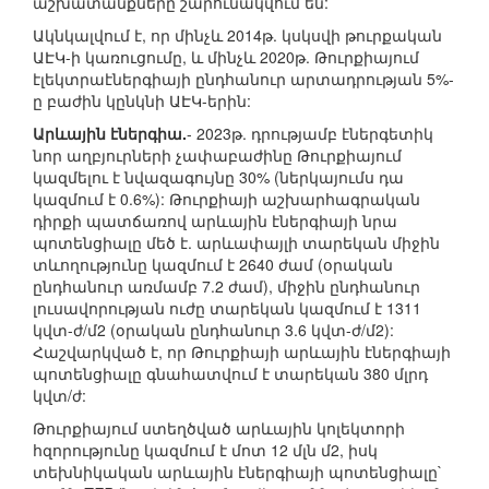
աշխատանքները շարունակվում են:
Ակնկալվում է, որ մինչև 2014թ. կսկսվի թուրքական
ԱԷԿ-ի կառուցումը, և մինչև 2020թ. Թուրքիայում
էլեկտրաէներգիայի ընդհանուր արտադրության 5%-
ը բաժին կընկնի ԱԷԿ-երին:
Արևային էներգիա.
- 2023թ. դրությամբ էներգետիկ
նոր աղբյուրների չափաբաժինը Թուրքիայում
կազմելու է նվազագույնը 30% (ներկայումս դա
կազմում է 0.6%): Թուրքիայի աշխարհագրական
դիրքի պատճառով արևային էներգիայի նրա
պոտենցիալը մեծ է. արևափայլի տարեկան միջին
տևողությունը կազմում է 2640 ժամ (օրական
ընդհանուր առմամբ 7.2 ժամ), միջին ընդհանուր
լուսավորության ուժը տարեկան կազմում է 1311
կվտ-ժ/մ2 (օրական ընդհանուր 3.6 կվտ-ժ/մ2):
Հաշվարկված է, որ Թուրքիայի արևային էներգիայի
պոտենցիալը գնահատվում է տարեկան 380 մլրդ
կվտ/ժ:
Թուրքիայում ստեղծված արևային կոլեկտորի
հզորությունը կազմում է մոտ 12 մլն մ2, իսկ
տեխնիկական արևային էներգիայի պոտենցիալը`