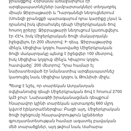
ջրանցքով: Հերմանն առաջարկում էր
արգելապատնեշներ (ամբարտակներ) տեղադրել
միայն Ջիբրալթարի և Դարդանելի նեղուցներում
(Սուեզի ջրանցքի պարագայում դրա կարիքը չկա) և
դրանով իսկ վերահսկել դեպի Միջերկրական ծով
հոսող ջրերը: Ջիբրալթարի նեղուցում կառուցվելու
էր ՀԷԿ, իսկ Միջերկրական ծովի մակարդակն
իջեցվելու էր 200 մետրով: Ի դեպ, Ջիբրալթարից
մինչև Սիցիլիա կղզու հատվածը Միջերկրական
ծովի մակարդակը պետք է իջեցվեր 100 մետրով,
իսկ Սիցիլիա կղզուց մինչև Կիպրոս կղզու
հատվածը` 200 մետրով: Դրա համար էլ
նախատեսված էր նմանատիպ արգելապատնեշ
կառուցել նաև Սիցիլիա կղզու և Թունիսի միջև:
Պետք է նշել, որ տարեկան Ատլանտյան
օվկիանոսից դեպի Միջերկրական ծով է հոսում 2700
կմ3 ջուր: Նախագծի իրականացման դեպքում
հնարավոր կլինի տարեկան արտադրել 660 մլրդ
կվտ/ժ էլեկտրաէներգիա: Բացի այդ, Միջերկրական
ծովի իջեցումը հնարավորություն կընձեռեր
գյուղատնտեսության համար ազատել բավական
մեծ տարածքներ, այդ թվում նաև Սահարա