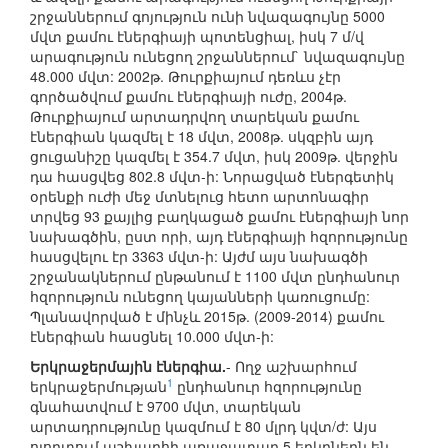
շրջաններում գոյություն ունի նվազագույնը 5000
մվտ քամու էներգիայի պոտենցիալ, իսկ 7 մ/վ
արագություն ունեցող շրջաններում` նվազագույնը
48.000 մվտ: 2002թ. Թուրքիայում դեռևս չէր
գործածվում քամու էներգիայի ուժը, 2004թ.
Թուրքիայում արտադրվող տարեկան քամու
էներգիան կազմել է 18 մվտ, 2008թ. սկզբին այդ
ցուցանիշը կազմել է 354.7 մվտ, իսկ 2009թ. վերջին
դա հասցվեց 802.8 մվտ-ի: Նորացված էներգետիկ
օրենքի ուժի մեջ մտնելուց հետո արտոնագիր
տրվեց 93 քայլից բաղկացած քամու էներգիայի նոր
նախագծին, ըստ որի, այդ էներգիայի հզորությունը
հասցվելու էր 3363 մվտ-ի: Այժմ այս նախագծի
շրջանակներում ընթանում է 1100 մվտ ընդհանուր
հզորություն ունեցող կայանների կառուցումը:
Պլանավորված է մինչև 2015թ. (2009-2014) քամու
էներգիան հասցնել 10.000 մվտ-ի:
Երկրաջերմային էներգիա.
- Ողջ աշխարհում
1
երկրաջերմության
ընդհանուր հզորությունը
գնահատվում է 9700 մվտ, տարեկան
արտադրությունը կազմում է 80 մլրդ կվտ/ժ: Այս
ոլորտում աշխարհի առաջատար 5 երկրներն են