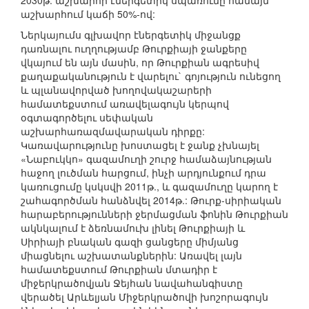
2030թ. աշխարհի էներգետիկ սպառումը համայն
աշխարհում կաճի 50%-ով:
Ներկայումս գլխավոր էներգետիկ միջանցք
դառնալու ուղղությամբ Թուրքիայի ջանքերը
վկայում են այն մասին, որ Թուրքիան ագրեսիվ
քաղաքականություն է վարելու` գոյություն ունեցող
և պլանավորված խողովակաշարերի
համատեքստում առավելագույն կերպով
օգտագործելու սեփական
աշխարհառազմավարական դիրքը:
Կառավարությունը խոստացել է ջանք չխնայել
«Նաբուկկո» գազամուղի շուրջ համաձայնության
հաջող լուծման հարցում, ինչի արդյունքում դրա
կառուցումը կսկսվի 2011թ., և գազամուղը կարող է
շահագործման հանձնվել 2014թ.: Թուրք-սիրիական
հարաբերությունների ջերմացման ֆոնին Թուրքիան
ակնկալում է ձեռնամուխ լինել Թուրքիայի և
Սիրիայի բնական գազի ցանցերը միմյանց
միացնելու աշխատանքներին: Առավել լայն
համատեքստում Թուրքիան մտադիր է
միջերկրածովյան Ջեյհան նավահանգիստը
վերածել Արևելյան Միջերկրածովի խոշորագույն