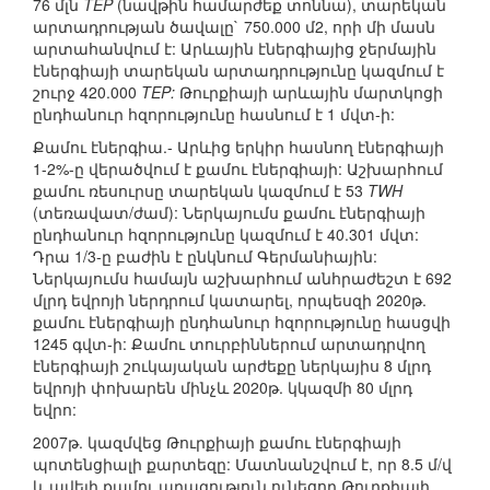
76 մլն
TEP
(նավթին համարժեք տոննա), տարեկան
արտադրության ծավալը` 750.000 մ2, որի մի մասն
արտահանվում է: Արևային էներգիայից ջերմային
էներգիայի տարեկան արտադրությունը կազմում է
շուրջ 420.000
TEP:
Թուրքիայի արևային մարտկոցի
ընդհանուր հզորությունը հասնում է 1 մվտ-ի:
Քամու էներգիա.- Արևից երկիր հասնող էներգիայի
1-2%-ը վերածվում է քամու էներգիայի: Աշխարհում
քամու ռեսուրսը տարեկան կազմում է 53
TWH
(տեռավատ/ժամ): Ներկայումս քամու էներգիայի
ընդհանուր հզորությունը կազմում է 40.301 մվտ:
Դրա 1/3-ը բաժին է ընկնում Գերմանիային:
Ներկայումս համայն աշխարհում անհրաժեշտ է 692
մլրդ եվրոյի ներդրում կատարել, որպեսզի 2020թ.
քամու էներգիայի ընդհանուր հզորությունը հասցվի
1245 գվտ-ի: Քամու տուրբիններում արտադրվող
էներգիայի շուկայական արժեքը ներկայիս 8 մլրդ
եվրոյի փոխարեն մինչև 2020թ. կկազմի 80 մլրդ
եվրո:
2007թ. կազմվեց Թուրքիայի քամու էներգիայի
պոտենցիալի քարտեզը: Մատնանշվում է, որ 8.5 մ/վ
և ավելի քամու արագություն ունեցող Թուրքիայի