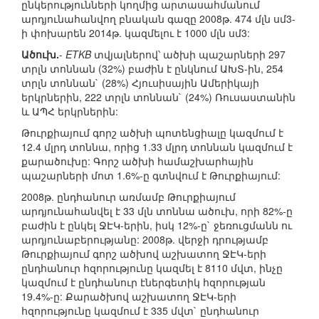
ընկերությունների կողմից արտասահմանում
արդյունահանվող բնական գազը 2008թ. 474 մլն սմ3-
ի փոխարեն 2014թ. կազմելու է 1000 մլն սմ3:
Ածուխ.
-
ETKB
տվյալներով՝ ածխի պաշարների 297
տրլն տոննան (32%) բաժին է ընկնում ԱԽՏ-ին, 254
տրլն տոննան` (28%) Հյուսիսային Ամերիկայի
երկրներին, 222 տրլն տոննան` (24%) Ռուսաստանին
և ԱՊՀ երկրներին:
Թուրքիայում գորշ ածխի պոտենցիալը կազմում է
12.4 մլրդ տոննա, որից 1.33 մլրդ տոննան կազմում է
քարածուխը: Գորշ ածխի համաշխարհային
պաշարների մոտ 1.6%-ը գտնվում է Թուրքիայում:
2008թ. ընդհանուր առմամբ Թուրքիայում
արդյունահանվել է 33 մլն տոննա ածուխ, որի 82%-ը
բաժին է ընկել ՋԷԿ-երին, իսկ 12%-ը` ջեռուցմանն ու
արդյունաբերությանը: 2008թ. վերջի դրությամբ
Թուրքիայում գորշ ածխով աշխատող ՋԷԿ-երի
ընդհանուր հզորությունը կազմել է 8110 մվտ, ինչը
կազմում է ընդհանուր էներգետիկ հզորության
19.4%-ը: Քարածխով աշխատող ՋԷԿ-երի
հզորությունը կազմում է 335 մվտ` ընդհանուր