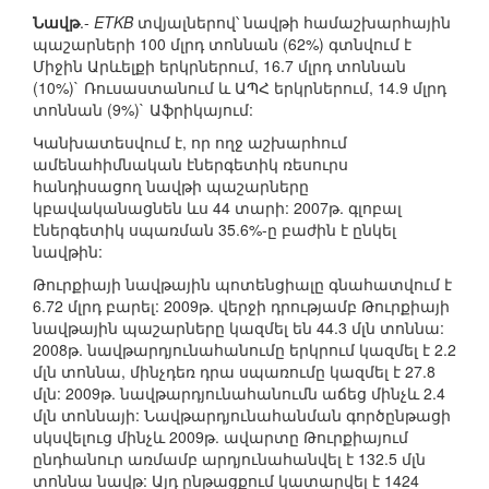
Նավթ
.-
ETKB
տվյալներով՝ նավթի համաշխարհային
պաշարների 100 մլրդ տոննան (62%) գտնվում է
Միջին Արևելքի երկրներում, 16.7 մլրդ տոննան
(10%)` Ռուսաստանում և ԱՊՀ երկրներում, 14.9 մլրդ
տոննան (9%)` Աֆրիկայում:
Կանխատեսվում է, որ ողջ աշխարհում
ամենահիմնական էներգետիկ ռեսուրս
հանդիսացող նավթի պաշարները
կբավականացնեն ևս 44 տարի: 2007թ. գլոբալ
էներգետիկ սպառման 35.6%-ը բաժին է ընկել
նավթին:
Թուրքիայի նավթային պոտենցիալը գնահատվում է
6.72 մլրդ բարել: 2009թ. վերջի դրությամբ Թուրքիայի
նավթային պաշարները կազմել են 44.3 մլն տոննա:
2008թ. նավթարդյունահանումը երկրում կազմել է 2.2
մլն տոննա, մինչդեռ դրա սպառումը կազմել է 27.8
մլն: 2009թ. նավթարդյունահանումն աճեց մինչև 2.4
մլն տոննայի: Նավթարդյունահանման գործընթացի
սկսվելուց մինչև 2009թ. ավարտը Թուրքիայում
ընդհանուր առմամբ արդյունահանվել է 132.5 մլն
տոննա նավթ: Այդ ընթացքում կատարվել է 1424