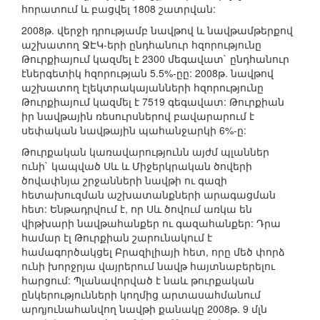
հորատում և բացվել 1808 շատրվան:
2008թ. վերջի դրությամբ նավթով և նավթամթերքով
աշխատող ՋԷԿ-երի ընդհանուր հզորությունը
Թուրքիայում կազմել է 2300 մեգավատ` ընդհանուր
էներգետիկ հզորության 5.5%-ըը: 2008թ. նավթով
աշխատող էլեկտրակայանների հզորությունը
Թուրքիայում կազմել է 7519 գեգավատ: Թուրքիան
իր նավթային ռեսուրսներով բավարարում է
սեփական նավթային պահանջարկի 6%-ը:
Թուրքական կառավարությունն այժմ պլաններ
ունի` կապված Սև և Միջերկրական ծովերի
ծովափնյա շրջանների նավթի ու գազի
հետախուզման աշխատանքների արագացման
հետ: Ենթադրվում է, որ Սև ծովում առկա են
վիթխարի նավթահանքեր ու գազահանքեր: Դրա
համար էլ Թուրքիան շարունակում է
համագործակցել Բրազիլիայի հետ, որը մեծ փորձ
ունի խորջրյա վայրերում նավթ հայտնաբերելու
հարցում: Պլանավորված է նաև թուրքական
ընկերությունների կողմից արտասահմանում
արդյունահանվող նավթի քանակը 2008թ. 9 մլն