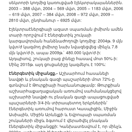
սեկտորի կողմից կառուցված էլեկտրակայաններին.
2003 – 388 մվտ, 2004 – 569 մվտ, 2005 – 1183 մվտ, 2006
– 619 մվտ, 2007 – 384 մվտ, 2008 – 972 մվտ, 2009 –
2810 մվտ, ընդհանուր – 6925 մվտ:
Էլեկտրաէներգիայի ազատ սպառման լիմիտն ամեն
տարի որոշվում է Էներգետիկ շուկայի
կարգավորման հանձնաժողովի կողմից: 2004թ. 9 մլն
կվտ/ժ կազմող լիմիտը նախ նվազեցվեց մինչև 7.8
մլն կվտ/ժ-ի, ապա 2009թ.` 480.000 կվտ/ժ-ի:
Այդպիսով, շուկայի բաց լինելը հասավ մոտ 50%-ի:
Մինչ 2015թ. այդ ցուցանիշը կազմելու է 100%:
Էներգետիկ միջանցք.-
Աշխարհում հասանելի
նավթի և բնական գազի պաշարների մոտ 72%-ը
գտնվում է Թուրքիայի հարևանությամբ: Թուրքիան
աշխարհաքաղաքական առումով սահմանակցելով
աշխարհի նավթի ու բնական գազի ապացուցված
պաշարների 3/4-ին տիրապետող երկրներին՝
էներգետիկ առումով հարուստ Կասպիցին, Միջին
Ասիային, Միջին Արևելքի և Եվրոպայի սպառման
շուկաների միջև ձգտում է վերածվել բնական
էներգետիկ միջանցքի: Կանխատեսվում է, որ մինչև