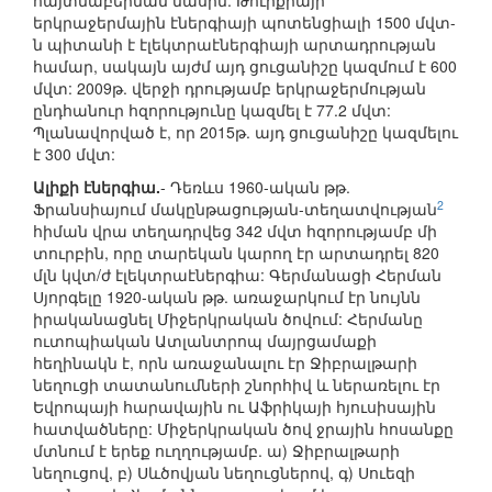
հայտնաբերման մասին: Թուրքիայի
երկրաջերմային էներգիայի պոտենցիալի 1500 մվտ-
ն պիտանի է էլեկտրաէներգիայի արտադրության
համար, սակայն այժմ այդ ցուցանիշը կազմում է 600
մվտ: 2009թ. վերջի դրությամբ երկրաջերմության
ընդհանուր հզորությունը կազմել է 77.2 մվտ:
Պլանավորված է, որ 2015թ. այդ ցուցանիշը կազմելու
է 300 մվտ:
Ալիքի էներգիա.
- Դեռևս 1960-ական թթ.
2
Ֆրանսիայում մակընթացության-տեղատվության
հիման վրա տեղադրվեց 342 մվտ հզորությամբ մի
տուրբին, որը տարեկան կարող էր արտադրել 820
մլն կվտ/ժ էլեկտրաէներգիա: Գերմանացի Հերման
Սյորգելը 1920-ական թթ. առաջարկում էր նույնն
իրականացնել Միջերկրական ծովում: Հերմանը
ուտոպիական Ատլանտրոպ մայրցամաքի
հեղինակն է, որն առաջանալու էր Ջիբրալթարի
նեղուցի տատանումների շնորհիվ և ներառելու էր
Եվրոպայի հարավային ու Աֆրիկայի հյուսիսային
հատվածները: Միջերկրական ծով ջրային հոսանքը
մտնում է երեք ուղղությամբ. ա) Ջիբրալթարի
նեղուցով, բ) Սևծովյան նեղուցներով, գ) Սուեզի