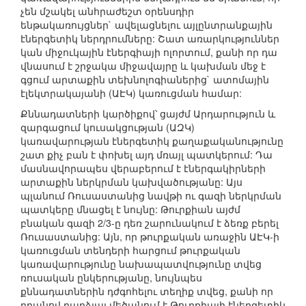
չեն մշակել անհրաժեշտ օրենսդիր
ենթակառույցներ` ավելացնելու այլընտրանքային
էներգետիկ ներդրումները: Շատ առարկություններ
կան միջուկային էներգիայի ոլորտում, քանի որ դա
վնասում է շրջակա միջավայրը և կախման մեջ է
գցում արտաքին տեխնոլոգիաներից` ատոմային
էլեկտրակայանի (ԱԷԿ) կառուցման համար:
Քննադատների կարծիքով՝ ցայժմ Արդարություն և
զարգացում կուսակցության (ԱԶԿ)
կառավարության էներգետիկ քաղաքականությունը
շատ քիչ բան է փոխել այդ մռայլ պատկերում: Դա
մասնավորապես վերաբերում է էներգակիրների
արտաքին ներկրման կախվածությանը: Այս
պլանում Ռուսաստանից նավթի ու գազի ներկրման
պատկերը մնացել է նույնը: Թուրքիան այժմ
բնական գազի 2/3-ը դեռ շարունակում է ձեռք բերել
Ռուսաստանից: Այն, որ թուրքական առաջին ԱԷԿ-ի
կառուցման տենդերի հարցում թուրքական
կառավարությունը նախապատվությունը տվեց
ռուսական ընկերությանը, նույնպես
քննադատներին դժգոհելու տեղիք տվեց, քանի որ
դրանով դարձյալ մեծանում է Թուրքիայի էներգետիկ