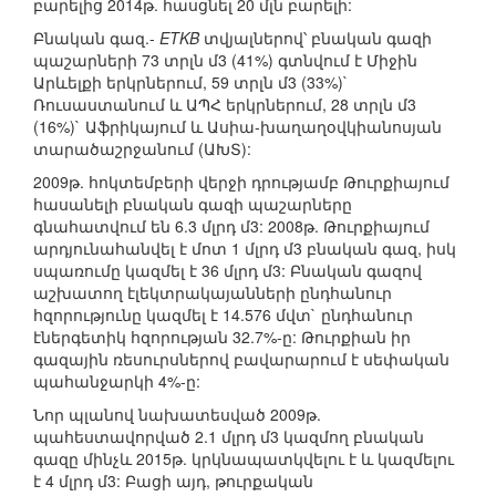
բարելից 2014թ. հասցնել 20 մլն բարելի:
Բնական գազ.-
ETKB
տվյալներով՝ բնական գազի
պաշարների 73 տրլն մ3 (41%) գտնվում է Միջին
Արևելքի երկրներում, 59 տրլն մ3 (33%)`
Ռուսաստանում և ԱՊՀ երկրներում, 28 տրլն մ3
(16%)` Աֆրիկայում և Ասիա-խաղաղօվկիանոսյան
տարածաշրջանում (ԱԽՏ):
2009թ. հոկտեմբերի վերջի դրությամբ Թուրքիայում
հասանելի բնական գազի պաշարները
գնահատվում են 6.3 մլրդ մ3: 2008թ. Թուրքիայում
արդյունահանվել է մոտ 1 մլրդ մ3 բնական գազ, իսկ
սպառումը կազմել է 36 մլրդ մ3: Բնական գազով
աշխատող էլեկտրակայանների ընդհանուր
հզորությունը կազմել է 14.576 մվտ` ընդհանուր
էներգետիկ հզորության 32.7%-ը: Թուրքիան իր
գազային ռեսուրսներով բավարարում է սեփական
պահանջարկի 4%-ը:
Նոր պլանով նախատեսված 2009թ.
պահեստավորված 2.1 մլրդ մ3 կազմող բնական
գազը մինչև 2015թ. կրկնապատկվելու է և կազմելու
է 4 մլրդ մ3: Բացի այդ, թուրքական