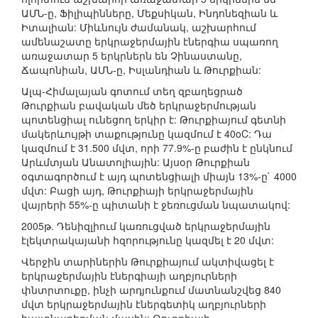
ԱՄՆ-ը, Ֆիլիպինները, Մեքսիկան, Ինդոնեզիան և
Իտալիան: Միևնույն ժամանակ, աշխարհում
ամենաշատը երկրաջերմային էներգիա սպառող
առաջատար 5 երկրներն են Չինաստանը,
Ճապոնիան, ԱՄՆ-ը, Իսլանդիան և Թուրքիան:
Ալպ-Հիմալայան գոտում տեղ զբաղեցրած
Թուրքիան բավական մեծ երկրաջերմության
պոտենցիալ ունեցող երկիր է: Թուրքիայում գետնի
մակերևույթի տաքությունը կազմում է 40oC: Դա
կազմում է 31.500 մվտ, որի 77.9%-ը բաժին է ընկնում
Արևմտյան Անատոլիային: Այսօր Թուրքիան
օգտագործում է այդ պոտենցիալի միայն 13%-ը` 4000
մվտ: Բացի այդ, Թուրքիայի երկրաջերմային
վայրերի 55%-ը պիտանի է ջեռուցման նպատակով:
2005թ. Դենիզլիում կառուցված երկրաջերմային
էլեկտրակայանի հզորությունը կազմել է 20 մվտ:
Վերջին տարիներին Թուրքիայում ակտիվացել է
երկրաջերմային էներգիայի աղբյուրների
փնտրտուքը, ինչի արդյունքում մատնանշվեց 840
մվտ երկրաջերմային էներգետիկ աղբյուրների