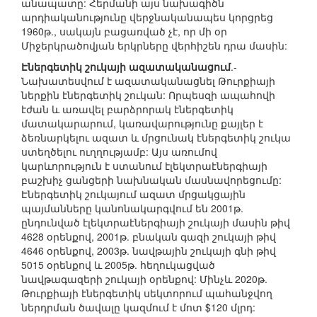
անապատը: Հերմանի այս նախագիծն
արդիականությունը վերջնականապես կորցրեց
1960թ., սակայն բացառված չէ, որ մի օր
Միջերկրածովյան երկրները վերհիշեն դրա մասին:
Էներգետիկ շուկայի ազատականացում
.-
Նախատեսվում է ազատականացնել Թուրքիայի
ներքին էներգետիկ շուկան: Որպեսզի ապահովի
էժան և առավել բարձրորակ էներգետիկ
մատակարարում, կառավարությունը քայլեր է
ձեռնարկելու ազատ և մրցունակ էներգետիկ շուկա
ստեղծելու ուղղությամբ: Այս առումով
կարևորություն է ստանում էլեկտրաէներգիայի
բաշխիչ ցանցերի նախնական մասնավորեցումը:
Էներգետիկ շուկայում ազատ մրցակցային
պայմանները կանոնակարգվում են 2001թ.
ընդունված էլեկտրաէներգիայի շուկայի մասին թիվ
4628 օրենքով, 2001թ. բնական գազի շուկայի թիվ
4646 օրենքով, 2003թ. նավթային շուկայի գնի թիվ
5015 օրենքով և 2005թ. հեղուկացված
նավթագազերի շուկայի օրենքով: Մինչև 2020թ.
Թուրքիայի էներգետիկ սեկտորում պահանջվող
ներդրման ծավալը կազմում է մոտ $120 մլրդ: