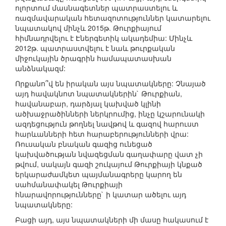
ոլորտում մասնագետներ պատրաստելու և
ռազմավարական հետազոտություններ կատարելու
նպատակով մինչև 2015թ. Թուրքիայում
հիմնադրվելու է Էներգետիկ ակադեմիա: Մինչև
2012թ. պատրաստվելու է նաև թուրքական
միջուկային ծրագրին համապատասխան
անձնակազմ:
Որքանո՞վ են իրական այս նպատակները: Չնայած
այդ հավակնոտ նպատակներին` Թուրքիան,
հավանաբար, դարձյալ կախված կլինի
ածխաջրածինների ներկրումից, ինչը կշարունակի
ազդեցություն թողնել նավթով և գազով հարուստ
հարևանների հետ հարաբերությունների վրա:
Ռուսական բնական գազից ունեցած
կախվածության նվազեցման գաղափարը վատ չի
թվում, սակայն գազի շուկայում Թուրքիայի կնքած
երկարաժամկետ պայմանագրերը կարող են
սահմանափակել Թուրքիայի
հնարավորությունները` ի կատար ածելու այդ
նպատակները:
Բացի այդ, այս նպատակների մի մասը հակասում է