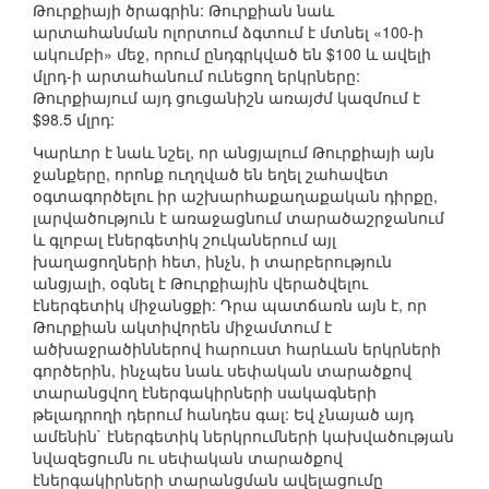
Թուրքիայի ծրագրին: Թուրքիան նաև
արտահանման ոլորտում ձգտում է մտնել «100-ի
ակումբի» մեջ, որում ընդգրկված են $100 և ավելի
մլրդ-ի արտահանում ունեցող երկրները:
Թուրքիայում այդ ցուցանիշն առայժմ կազմում է
$98.5 մլրդ:
Կարևոր է նաև նշել, որ անցյալում Թուրքիայի այն
ջանքերը, որոնք ուղղված են եղել շահավետ
օգտագործելու իր աշխարհաքաղաքական դիրքը,
լարվածություն է առաջացնում տարածաշրջանում
և գլոբալ էներգետիկ շուկաներում այլ
խաղացողների հետ, ինչն, ի տարբերություն
անցյալի, օգնել է Թուրքիային վերածվելու
էներգետիկ միջանցքի: Դրա պատճառն այն է, որ
Թուրքիան ակտիվորեն միջամտում է
ածխաջրածիններով հարուստ հարևան երկրների
գործերին, ինչպես նաև սեփական տարածքով
տարանցվող էներգակիրների սակագների
թելադրողի դերում հանդես գալ: Եվ չնայած այդ
ամենին` էներգետիկ ներկրումների կախվածության
նվազեցումն ու սեփական տարածքով
էներգակիրների տարանցման ավելացումը