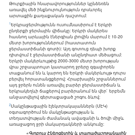
Թուրքիային հնարավորություններ կընձեռեն
առավել մեծ ինքնուրույնություն դրսևորել
արտաքին քաղաքական դաշտում:
1
Երկրաջերմությունն ուսումնասիրում է Երկրի
ընդերքի ջերմային վիճակը: Երկրի մակերես
հասնող արևային էներգիան լիովին մարում է 10-20
մետր խորություններում (հաստատուն
ջերմաստիճանի գոտի): Այդ գոտուց դեպի խորք
դիտվում է ջերմաստիճանի անընդհատ մեծացում:
Երկրի մակերևույթից 2000-3000 մետր խորության
վրա շրջապտույտ կատարող ջրերը զգալիորեն
տաքանում են և կարող են Երկրի մակերևույթ դուրս
բերվել հորատանցքերով: Հրաբխային շրջաններում
այդ ջրերն ունեն առավել բարձր ջերմաստիճան և
երկրակեղևի ճաքերով բարձրանում են վեր` երբեմն
անջատվելով գերտաքացած շոգու ձևով:
2
Մակընթացային էլեկտրակայաններն (ՄԷԿ)
օգտագործում են մակընթացության և
տեղատվության ժամանակ ավազանի և ծովի միջև
առաջացող ջրի մակարդակների անկումը:
«Գլոբուս Էներգետիկ և տարածաշրջանային