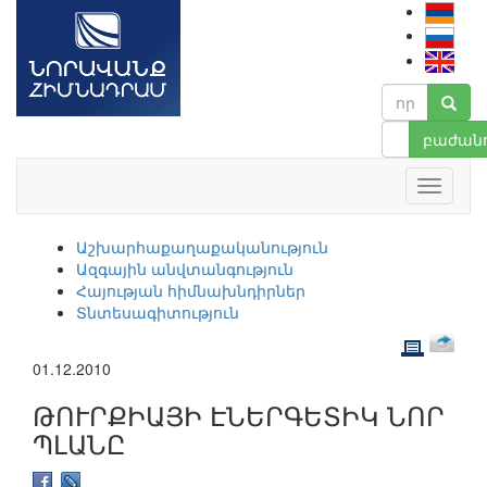
բաժանո
Աշխարհաքաղաքականություն
Ազգային անվտանգություն
Հայության հիմնախնդիրներ
Տնտեսագիտություն
01.12.2010
ԹՈՒՐՔԻԱՅԻ ԷՆԵՐԳԵՏԻԿ ՆՈՐ
ՊԼԱՆԸ