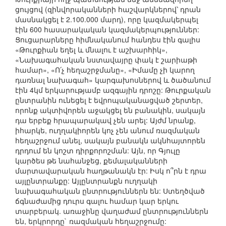
ցույցով (զինվորականների հաշվարկներով՝ դրան
մասնակցել է 2.100.000 մարդ), որը կազմակերպել
էին 600 հասարակական կազմակերպություններ:
Ցուցարարները հիմնականում հանդես էին գալիս
«Թուրքիան եղել և մնալու է աշխարհիկ»,
«Նախագահական նստավայրը փակ է շարիաթի
համար», «Ո՛չ հեղաշրջմանը», «Իմամը չի կարող
դառնալ նախագահ» կարգախոսներով և ծածանում
էին 4կմ երկարությամբ ազգային դրոշը: Թուրքական
ընտրանին ունեցել է եվրոպականացված շերտեր,
որոնք ակտիվորեն աջակցել են բանակին, սակայն
դա երբեք հրապարակավ չեն արել: Այժմ նրանք,
իհարկե, ուղղակիորեն կոչ չեն անում ռազմական
հեղաշրջում անել, սակայն բանակն ակնհայտորեն
դրդում են կոշտ դիրքորոշման: Այն, որ Գյուլը
կարծես թե նահանջեց, քեմալականների
մարտավարական հաղթանակն էր: Իսկ ո՞րն է դրա
այլընտրանքը: Այլընտրանքն ուղղակի
նախագահական ընտրություններն են: Ստեղծված
ճգնաժամից դուրս գալու համար կար երկու
տարբերակ. առաջինը վաղաժամ ընտրություններն
են, երկրորդը` ռազմական հեղաշրջումը: