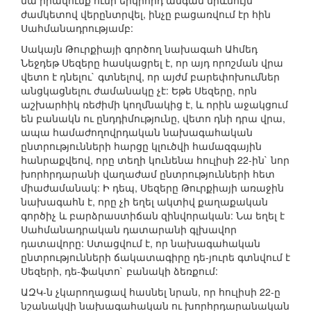
նա իրավունք ունի երկրորդ անգամ միևնույն
ժամկետով վերընտրվել, ինչը բացառվում էր հին
Սահմանադրությամբ:
Սակայն Թուրքիայի գործող նախագահ Ահմեդ
Նեջդեթ Սեզերը հասկացրել է, որ այդ որոշման վրա
վետո է դնելու` գտնելով, որ այժմ բարեփոխումներ
անցկացնելու ժամանակը չէ: Եթե Սեզերը, որն
աշխարհիկ ռեժիմի կողմնակից է, և որին աջակցում
են բանակն ու ընդդիմությունը, վետո դնի դրա վրա,
ապա համաժողովրդական նախագահական
ընտրությունների հարցը կլուծվի համազգային
հանրաքվեով, որը տեղի կունենա հուլիսի 22-ին` նոր
խորհրդարանի վաղաժամ ընտրությունների հետ
միաժամանակ: Ի դեպ, Սեզերը Թուրքիայի առաջին
նախագահն է, որը չի եղել ակտիվ քաղաքական
գործիչ և բարձրաստիճան զինվորական: Նա եղել է
Սահմանադրական դատարանի գլխավոր
դատավորը: Ստացվում է, որ նախագահական
ընտրությունների ճակատագիրը դե-յուրե գտնվում է
Սեզերի, դե-‎‎ֆակտո` բանակի ձեռքում:
ԱԶԿ-ն չկարողացավ հասնել նրան, որ հուլիսի 22-ը
նշանակվի նախագահական ու խորհրդարանական