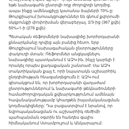
եթե նախագահն ընտրվի ողջ ժողովրդի կողմից,
ապա ինքը ամենաքիչը կստանա ձայների 70%-ը:
Թուրքիայում խոսակցություններ են գնում քվորումի
սկզբունքի փոփոխման վերաբերյալ. 2/3-ից (367 քվե)
50%+1-ի (276 քվե):
Պետական ռե‎ֆ‎‎‎‎‎որմների նախագիծը խորհրդարանի
քննարկմանը դրվեց այն բանից հետո, երբ
Թուրքիայում նախագահական ընտրությունները
փակուղի մտան: Ռե‎ֆ‎‎‎‎‎որմներ անցկացնելու
նախագիծը պատկանում է ԱԶԿ-ին, ինչը կարելի է
որակել որպես քաղաքական շանտաժ: Սա ԱԶԿ
տակտիկական քայլ է, որի նպատակն աշխարհիկ
ընդդիմության հնազանդեցումն է: ԱԶԿ-ում
գիտակցում են, որ խորհրդարանի վաղաժամ
ընտրություններում և նախագահի թեկնածուների
համաժողովրդական քվեարկությունում ամենայն
հավանականությամբ կհաղթեն իսլամականացման
կողմնակիցները: Դա բացատրվում է նրանով, որ
եվրոպականացման ու աշխարհիկ ռեժիմի
պահպանման օգտին են հանդես գալիս
հիմնականում Ստամբուլում և Անկարայում: