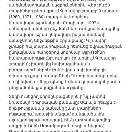
սահմանադրական սկզբունքներին: Վերջին 50
տարիների ընթացքում Գլխավոր շտաբը 3 անգամ
(1960, 1971, 1980) տապալել է գործող
կառավարություններին: Բացի այդ, 1997թ.
զինվորականների ճնշման հետևանքով հեռացվեց
կառավարության ղեկավար, իսլամիստների
առաջնորդ Նեջմեթթին Էրբաքանը: Գլխավոր
շտաբի հայտարարությանը հետևեց Եվրամիության
ընդլայնման հարցերով կոմիսար Օլլի Ռեհնի
հայտարարությունը, ուր կոչ էր արվում Գլխավոր
շտաբին՝ չխառնվել նախագահական
ընտրություններին: Իսկ Եվրոպայի խորհրդի
գլխավոր քարտուղար Քերի Դևիսը հայտարարեց,
որ զինված ուժերը պետք է մնան զորանոցներում և
չմիջամտեն քաղաքականությանը:
Տեղի ունեցող գործընթացներին ի՞նչ չափով
կխառնվի թուրքական բանակը: Սա այն դեպքն է,
երբ թուրքական բանակը շատ տարիների
ընթացքում առաջին անգամ զանգվածային
աջակցություն ստացավ, ինչն արտահայտվեց
ապրիլի 14-ին Ստամբուլում տեղի ունեցած՝
Թուրքիայի ողջ պատմության մեջ ամենազորեղ