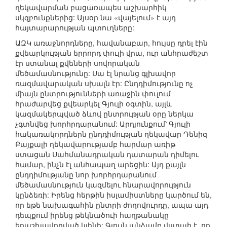
ղեկավարման բացառապես աշխարհիկ
սկզբունքներից: Այսօր նա «վայելում» է այդ
հայտարարության պտուղները:
ԱԶԿ առաջնորդները, հավանաբար, հույսը դրել էին
քվեարկության երրորդ փուլի վրա, ուր անհրաժեշտ
էր ստանալ քվեների սովորական
մեծամասնությունը: Սա էլ նրանց գլխավոր
ռազմավարական սխալն էր: Ընդդիմությունը ոչ
միայն ընտրությունների առաջին փուլում
հրաժարվեց քվեարկել Գյուլի օգտին, այլև
կազմակերպված ձևով ընտրության օրը ներկա
չգտնվեց խորհրդարանում: Արդյունքում՝ Գյուլի
հակառակորդներն ընդդիմության ղեկավար Դենիզ
Բայքալի ղեկավարությամբ հարմար առիթ
ստացան Սահմանադրական դատարան դիմելու
համար, ինչն էլ անհապաղ արեցին: Այդ քայլն
ընդդիմությանը նոր խորհրդարանում
մեծամասնություն կազմելու հնարավորություն
կընձեռի: Իրենց հերթին իսլամիստները կարծում են,
որ եթե նախագահին ընտրի ժողովուրդը, ապա այդ
դեպքում իրենց թեկնածուի հաղթանակը
երաշխավորված կլինի: Գյուլն անձամբ վստահ է, որ