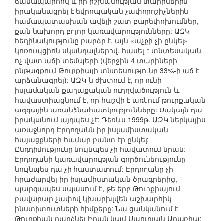
ճանապարհով և իր իշխանության տարիներին
իրականացրել է եվրոպական չափորոշիչներին
համապատասխան ավելի շատ բարեփոխումներ,
քան նախորդ բոլոր կառավարությունները: ԱԶԿ
հեղինակությունը բարձր է. այն «աչքի չի ընկել»
կոռուպցիոն սկանդալներով, հասել է տնտեսական
ոչ վատ աճի տեմպերի (վերջին 4 տարիների
ընթացքում Թուրքիայի տնտեսությունը 33%-ի աճ է
արձանագրել): ԱԶԿ-ն ժխտում է, որ ունի
իսլամական քաղաքական ուղղվածություն և
հավաստիացնում է, որ հաշվի է առնում թուրքական
ազգային առանձնահատկությունները: Սակայն դա
իրականում այդպես չէ: Դեռևս 1999թ. ԱԶԿ ներկայիս
առաջնորդ Էրդողանն իր իսլամիստական
հայացքների համար բանտ էր ընկել:
Ընդդիմությունը նույնպես չի հավատում նրան:
Էրդողանի կառավարության գործունեությունը
նույնպես դա չի հաստատում: Էրդողանը չի
հրաժարվել իր իսլամիստական ծրագրերից,
պարզապես սպասում է, թե երբ Թուրքիայում
բավարար չափով կխարխլվեն աշխարհիկ
ինստիտուտների հիմքերը: Նա ցանկանում է
Թուրքիան դարձնել Իրան կամ Սաուդյան Արաբիա: