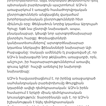
խորհրդարանում, այլև սեփական թեկնածուին դնել
պետական բարձրագույն պաշտոնում: ԱԶԿ-ն
առաջարկում է առաջին համաժողովրդական
ընտրություններն անցկացնել վաղաժամ
խորհրդարանական ընտրությունների հետ
միևնույն օրը: Թեկնածուն նորից կդառնա Աբդուլահ
Գյուլը: Եթե նա ընտրվի նախագահ, ապա,
բնականաբար, կծագի նոր արտգործնախարար
ընտրելու հարցը: Փորձագետների
կանխատեսումներով՝ արտգործնախարար
կդառնա ներկայիս ‎‎‎‎‎‎‎‎‎‎‎‎ֆինանսների նախարար Ալի
Բաբաքանը: Սակայն ամենևին էլ բացառված չէ, որ
ԱԶԿ-ն նախագահի նոր թեկնածու առաջադրի, որն,
անշուշտ, իր հայտարարություններում առավել
զուսպ կլինի` հաշվի առնելով իր նախորդի
նախադեպը:
ԱԶԿ-ն հավաստիացնում է, որ իրենց առաջադրած
սահմանդրական բարեփոխումը Թուրքիան
կդարձնի ավելի դեմոկրատական: ԱԶԿ-ն իրեն
համարում է երկրի միակ դեմոկրատական
կուսակցություն: Տարօրինակն այն է, որ ԱԶԿ-ն
իշխանության է եկել դեմոկրատական