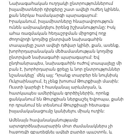
Նախագահական ուղղակի ընտրություններում
իսլամիստների դիրքերը շատ ավելի ուժեղ կլինեն,
քան ներկա համակարգի պարագայում:
Իրականում, իսլամիստները հնարավորություն
ունեն ամրապնդելու իրենց իշխանությունը: Իսկ
ահա ռազմական հեղաշրջման միջոցով ողջ
ժողովրդի կողմից ընտրված նախագահին
տապալելը շատ ավելի դժվար կլինի, քան, ասենք,
խորհրդարանական մեծամասնության կողմից
ընտրված նախագահի պարագայում: Եվ
ընդհանրապես, նախագահին ուժով տապալելը մի
բան է, խորհրդարան ցրելը և նոր ընտրություններ
նշանակելը` մեկ այլ: Դրանք տարբեր են նույնիսկ
Ուկրաինայում, էլ չենք խոսում Թուրքիայի մասին:
Ուստի կարելի է հասկանալ արևմտյան, և
հատկապես ամերիկյան գործիչներին, որոնք
ցանկանում են Թուրքիան ներքաշել Եվրոպա, քանի
որ դրանում են տեսնում Թուրքիայի հետագա
իսլամականացումը կանխելու միակ ուղին:
Ամենայն հավանականությամբ
արտգործնախարարին մոտ ժամանակներս չի
հաջողվի զբաղեցնել ավելի բարձր պաշտոն, և