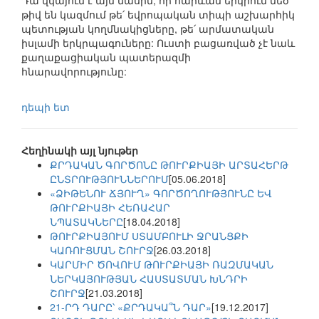
Դա վկայում է այն մասին, որ հարևան երկրում մեծ
թիվ են կազմում թե՛ եվրոպական տիպի աշխարհիկ
պետության կողմնակիցները, թե՛ արմատական
իսլամի երկրպագուները: Ուստի բացառված չէ նաև
քաղաքացիական պատերազմի
հնարավորությունը:
դեպի ետ
Հեղինակի այլ նյութեր
ՔՐԴԱԿԱՆ ԳՈՐԾՈՆԸ ԹՈՒՐՔԻԱՅԻ ԱՐՏԱՀԵՐԹ
ԸՆՏՐՈՒԹՅՈՒՆՆԵՐՈՒՄ
[05.06.2018]
«ՁԻԹԵՆՈՒ ՃՅՈՒՂ» ԳՈՐԾՈՂՈՒԹՅՈՒՆԸ ԵՎ
ԹՈՒՐՔԻԱՅԻ ՀԵՌԱՀԱՐ
ՆՊԱՏԱԿՆԵՐԸ
[18.04.2018]
ԹՈՒՐՔԻԱՅՈՒՄ ՍՏԱՄԲՈՒԼԻ ՋՐԱՆՑՔԻ
ԿԱՌՈՒՑՄԱՆ ՇՈՒՐՋ
[26.03.2018]
ԿԱՐՄԻՐ ԾՈՎՈՒՄ ԹՈՒՐՔԻԱՅԻ ՌԱԶՄԱԿԱՆ
ՆԵՐԿԱՅՈՒԹՅԱՆ ՀԱՍՏԱՏՄԱՆ ԽՆԴՐԻ
ՇՈՒՐՋ
[21.03.2018]
21-ՐԴ ԴԱՐԸ՝ «ՔՐԴԱԿԱ՞Ն ԴԱՐ»
[19.12.2017]