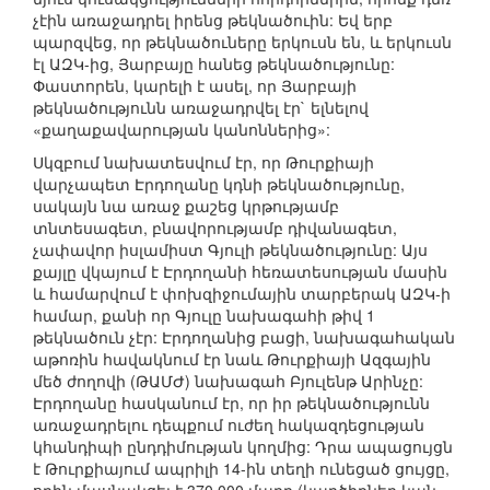
չէին առաջադրել իրենց թեկնածուին: Եվ երբ
պարզվեց, որ թեկնածուները երկուսն են, և երկուսն
էլ ԱԶԿ-ից, Յարբայը հանեց թեկնածությունը:
Փաստորեն, կարելի է ասել, որ Յարբայի
թեկնածությունն առաջադրվել էր` ելնելով
«քաղաքավարության կանոններից»:
Սկզբում նախատեսվում էր, որ Թուրքիայի
վարչապետ Էրդողանը կդնի թեկնածությունը,
սակայն նա առաջ քաշեց կրթությամբ
տնտեսագետ, բնավորությամբ դիվանագետ,
չափավոր իսլամիստ Գյուլի թեկնածությունը: Այս
քայլը վկայում է Էրդողանի հեռատեսության մասին
և համարվում է փոխզիջումային տարբերակ ԱԶԿ-ի
համար, քանի որ Գյուլը նախագահի թիվ 1
թեկնածուն չէր: Էրդողանից բացի, նախագահական
աթոռին հավակնում էր նաև Թուրքիայի Ազգային
մեծ ժողովի (ԹԱՄԺ) նախագահ Բյուլենթ Արինչը:
Էրդողանը հասկանում էր, որ իր թեկնածությունն
առաջադրելու դեպքում ուժեղ հակազդեցության
կհանդիպի ընդդիմության կողմից: Դրա ապացույցն
է Թուրքիայում ապրիլի 14-ին տեղի ունեցած ցույցը,