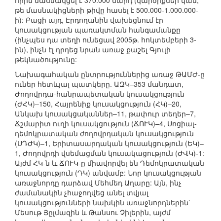
որին մասնակցել է 370.000 մարդ (կարծիքներ կան,
թե մասնակիցների թիվը հասել է 500.000-1.000.000-
ի): Բացի այդ, Էրդողանին վախեցնում էր
կուսակցության պառակտման հանգամանքը
(ինչպես դա տեղի ունեցավ 2005թ. հոկտեմբերի 3-
ին), ինչն էլ դրդեց նրան առաջ քաշել Գյուլի
թեկնածությունը:
Նախագահական ընտրություններից առաջ ԹԱՄԺ-ը
ուներ հետևյալ պատկերը. ԱԶԿ–353 մանդատ,
Ժողովրդա-հանրապետական կուսակցություն
(ԺՀԿ)–150, Հայրենիք կուսակցություն (ՀԿ)–20,
Անկախ կուսակցականներ–11, թափուր տեղեր–7,
Ճշմարիտ ուղի կուսակցություն (ՃՈՒԿ)–4, Սոցիալ-
դեմոկրատական ժողովրդական կուսակցություն
(ՍԴԺԿ)–1, Երիտասարդական կուսակցություն (ԵԿ)–
1, Ժողովրդի վսեմացման կուսակացություն (ԺՎԿ)-1:
Այժմ ՀԿ-ն և ՃՈՒԿ-ը միավորվել են Դեմոկրատական
կուսակցություն (ԴԿ) անվամբ: Նոր կուսակցության
առաջնորդը դարձավ Մեհմեդ Աղարը: Այն, ինչ
ժամանակին չհաջողվեց անել տվյալ
կուսակցությունների նախկին առաջնորդներին`
Մեսութ Յըլմազին և Թանսու Չիլերին, այժմ