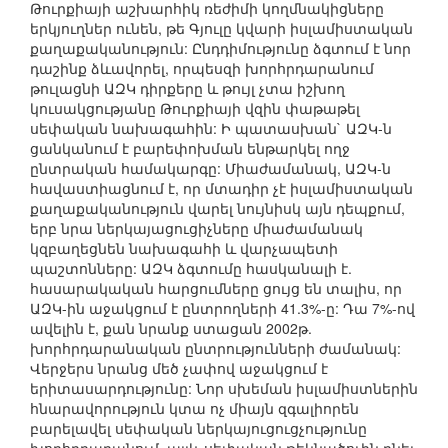
Թուրքիայի աշխարհիկ ռեժիմի կողմնակիցները
երկյուղներ ունեն, թե Գյուլը կվարի իսլամիստական
քաղաքականություն: Ընդդիմությունը ձգտում է նոր
դաշինք ձևավորել, որպեսզի խորհրդարանում
թուլացնի ԱԶԿ դիրքերը և թույլ չտա իշխող
կուսակցությանը Թուրքիայի վզին փաթաթել
սեփական նախագահին: Ի պատասխան` ԱԶԿ-ն
ցանկանում է բարեփոխման ենթարկել ողջ
ընտրական համակարգը: Միաժամանակ, ԱԶԿ-ն
հավաստիացնում է, որ մտադիր չէ իսլամիստական
քաղաքականություն վարել նույնիսկ այն դեպքում,
երբ նրա ներկայացուցիչները միաժամանակ
կզբաղեցնեն նախագահի և վարչապետի
պաշտոնները: ԱԶԿ ձգտումը հասկանալի է.
հասարակական հարցումները ցույց են տալիս, որ
ԱԶԿ-ին աջակցում է ընտրողների 41.3%-ը: Դա 7%-ով
ավելին է, քան նրանք ստացան 2002թ.
խորհրդարանական ընտրությունների ժամանակ:
Վերջերս նրանց մեծ չափով աջակցում է
երիտասարդությունը: Նոր սխեման իսլամիստներին
հնարավորություն կտա ոչ միայն զգալիորեն
բարելավել սեփական ներկայուցուցչությունը