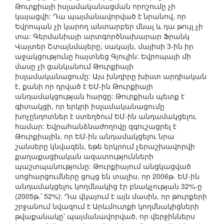
Թուրքիայի իսլամականացման որոշումը չի
կայացվի: Դա պայմանավորված է նրանով, որ
Եվրոպան չի կարող անտարբեր մնալ և դա թույլ չի
տա: Գերմանիայի արտգործնախարար Ֆրանկ
Վալտեր Շտայնմայերը, սակայն, մայիսի 3-ին իր
աջակցությունը հայտնեց Գյուլին: Եվրոպայի մի
մասը չի ցանկանում Թուրքիայի
իսլամականացումը: Այս խնդիրը խիստ արդիական
է, քանի որ դրված է ԵՄ-ին Թուրքիայի
անդամակցության հարցը: Թուրքիան պետք է
գիտակցի, որ երկրի իսլամականացումը
խոչընդոտներ է ստեղծում ԵՄ-ին անդամակցելու
համար: Եվրահանձնաժողովը զգուշացրել է
Թուրքիային, որ ԵՄ-ին անդամակցելու նրա
շանսերը կնվազեն, եթե երկրում չերաշխավորվի
քաղաքացիական ազատությունների
պաշտպանությունը: Թուրքիայում անցկացված
սոցհարցումները ցույց են տալիս, որ 2006թ. ԵՄ-ին
անդամակցելու կողմնակից էր բնակչության 32%-ը
(2005թ.՝ 52%): Դա վկայում է այն մասին, որ թուրքերի
շրջանում նվազում է Արևմուտքի կողմնակիցների
թվաքանակը՝ պայմանավորված, որ վերջիններս