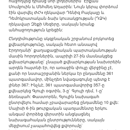
հաջողվեց դրանց նոր լիդերներին` Էրքան
Մումջուին և Մեհմեդ Աղարին: Նույն կերպ փորձում
էին վարվել ԺՀԿ ղեկավար Դենիզ Բայկալը և
Դեմոկրատական ձախ կուսակցության (ԴՁԿ)
ղեկավար Զեքի Սեզերը, սակայն նրանք
անհաջողություն կրեցին:
Ընդդիմությունը սկզբնական շրջանում բոյկոտեց
քվեարկությունը, սակայն հետո անսալով
Էրդողանի` քաղաքացիական պարտականության
մասին հորդորներին, ապրիլի 27-ին մասնակցեց
քվեարկությանը` չնայած քվեարկության նախօրեին
արդեն հայտնի էր, որ առաջին փուլը վերջինը չէ,
քանի որ նստաշրջանին ներկա էր ընդամենը 361
պատգամավոր, մինչդեռ նվազագույնը պետք է
լիներ 367: Ինչևէ, 361 պատգամավորից 357-ը
քվեարկեց Գյուլի օգտին, 3-ը` Գյուլի դեմ, 1-ը՝
ձեռնպահ: Փաստորեն, Գյուլին նախագահ
ընտրվելու համար չբավարարեց ընդամենը 10 քվե:
Մայիսի 6-ին թուրքական պառլամենտը երկու
անգամ փորձեց վերստին անցկացնել
նախագահական ընտրությունները, սակայն
մեջլիսում չապահովվեց քվորումը`