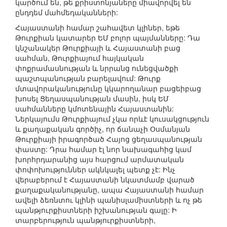
կարծում են, թե քրիստոնյաները միավորվել են
ընդդեմ մահմեդականների:
Հայաստանի համար շահավետ կլիներ, եթե
Թուրքիան կատարեր ԵՄ բոլոր պայմանները: Դա
կնշանակեր Թուրքիայի և Հայաստանի բաց
սահման, Թուրքիայում հայկական
փոքրամասնության և նրրանց ունեցվածքի
պաշտպանության բարելավում: Թուրք
մտավորականությունը կկարողանար բացեիբաց
խոսել Ցեղասպանության մասին, իսկ ԵՄ
սահմանները կմոտենային Հայաստանին:
Ներկայումս Թուրքիայում չկա որևէ կուսակցություն
և քաղաքական գործիչ, որ ճանաչի Օսմանյան
Թուրքիայի իրագործած Հայոց ցեղասպանության
փաստը: Դրա համար էլ նոր նախագահից կամ
խորհրդարանից այս հարցում արմատական
փոփոխություններ ակնկալել պետք չէ: Ինչ
վերաբերում է Հայաստանի նկատմամբ վարած
քաղաքականությանը, ապա Հայաստանի համար
ավելի ձեռնտու կլինի պանիսլամիստների և ոչ թե
պանթյուրքիստների իշխանության գալը: Ի
տարբերություն պանթյուրքիստների,