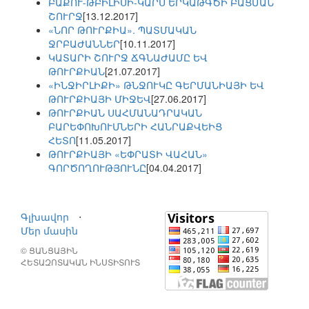
ԲԱՔՈՒ-ԹԲԻԼԻՍԻ-ԿԱՐՍ ԵՐԿԱԹԳԾԻ ԲԱՑՄԱՆ
ՇՈՒՐՋ
[13.12.2017]
«ՆՈՐ ԹՈՒՐՔԻԱ». ՊԱՏՄԱԿԱՆ
ՋՐԲԱԺԱՆՆԵՐ
[10.11.2017]
ԿԱՏԱՐԻ ՇՈՒՐՋ ՃԳՆԱԺԱՄԸ ԵՎ
ԹՈՒՐՔԻԱՆ
[21.07.2017]
«ԻՆՋԻՐԼԻՔԻ» ԹՆՋՈՒԿԸ ԳԵՐՄԱՆԻԱՅԻ ԵՎ
ԹՈՒՐՔԻԱՅԻ ՄԻՋԵՎ
[27.06.2017]
ԹՈՒՐՔԻԱՆ ՍԱՀՄԱՆԱԴՐԱԿԱՆ
ԲԱՐԵՓՈԽՈՒՄՆԵՐԻ ՀԱՆՐԱՔՎԵԻՑ
ՀԵՏՈ
[11.05.2017]
ԹՈՒՐՔԻԱՅԻ «ԵՓՐԱՏԻ ՎԱՀԱՆ»
ԳՈՐԾՈՂՈՒԹՅՈՒՆԸ
[04.04.2017]
Գլխավոր
⋅
Մեր մասին
© ՑԱՆՑԱՅԻՆ
ՀԵՏԱԶՈՏԱԿԱՆ ԻՆՍՏԻՏՈՒՏ