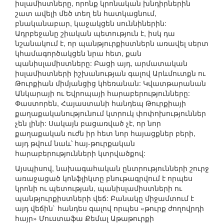
իսլամիստները, որոնք կրոնական խնդիրներին
շատ ավելի մեծ տեղ են հատկացնում,
բնականաբար, կաջակցեն սուննիներին:
Ադրբեջանը շիական պետություն է, իսկ դա
նշանակում է, որ պանթյուրքիստներն առավել սերտ
կհամագործակցեն նրա հետ, քան
պանիսլամիստները: Բացի այդ, արմատական
իսլամիստների իշխանության գալով Արևմուտքն ու
Թուրքիան միմյանցից կհեռանան: Կվատթարանան
Անկարայի ու Եվրոպայի հարաբերությունները:
Փաստորեն, Հայաստանի հանդեպ Թուրքիայի
քաղաքականությունում կտրուկ փոփոխություններ
չեն լինի: Սակայն բացառված չէ, որ նոր
քաղաքական ուժն իր հետ նոր հայացքներ բերի,
այդ թվում նաև՝ հայ-թուրքական
հարաբերությունների կտրվածքով:
‎Այսպիսով, նախագահական ընտրությունների շուրջ
առաջացած կոնֆլիկտը բնութագրվում է որպես
կրոնի ու պետության, պանիսլամիստների ու
պանթյուրքիստների վեճ: Բանակը միջամտում է
այդ վեճին` հանդես գալով որպես «թուրք ժողովրդի
հայր» Մուստա‎ֆա Քեմալ Աթաթուրքի