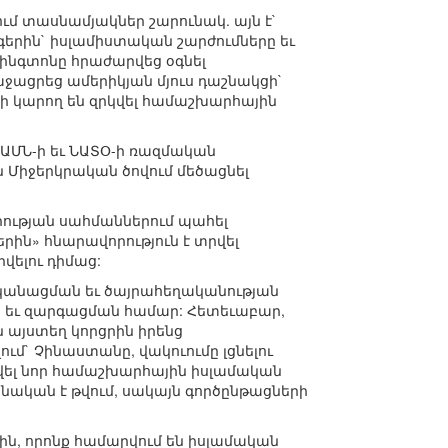
ում տասնամյակներ շարունակ. այն է`
երին` իսլամիստական շարժումները եւ
շինգտոնը հրաժարվեց օգնել
ջացրեց ամերիկյան մյուս դաշնակցի`
ի կարող են զրկվել համաշխարհային
 ԱՄՆ-ի եւ ՆԱՏՕ-ի ռազմական
ն Միջերկրական ծովում մեծացնել
լիության սահմաններում պահել
ին» հնարավորություն է տրվել
ելու դիմաց:
ականացման եւ ծայրահեղականության
ան եւ զարգացման համար: Հետեւաբար,
 այստեղ կորցրին իրենց
ւմ` Չինաստանը, վակուումը լցնելու
որվել նոր համաշխարհային իսլամական
անական է թվում, սակայն գործընթացների
նին, որոնք համարվում են իսլամական