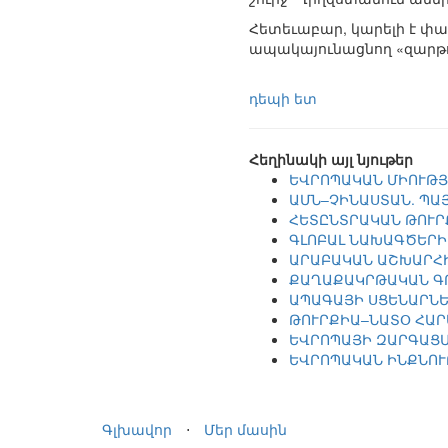
Հետեւաբար, կարելի է փաս
ապակայունացնող «զարթոն
դեպի ետ
Հեղինակի այլ նյութեր
ԵՎՐՈՊԱԿԱՆ ՄԻՈՒԹՅ
ԱՄՆ–ՉԻՆԱՍՏԱՆ. ՊԱ
ՀԵՏԸՆՏՐԱԿԱՆ ԹՈՒ
ԳԼՈԲԱԼ ՆԱԽԱԳԾԵՐԻ
ԱՐԱԲԱԿԱՆ ԱՇԽԱՐՀԻ
ՔԱՂԱՔԱԿՐԹԱԿԱՆ Գ
ԱՊԱԳԱՅԻ ՍՑԵՆԱՐՆԵ
ԹՈՒՐՔԻԱ–ՆԱՏՕ ՀԱՐ
ԵՎՐՈՊԱՅԻ ԶԱՐԳԱՑՄ
ԵՎՐՈՊԱԿԱՆ ԻՆՔՆՈՒ
Գլխավոր
⋅
Մեր մասին