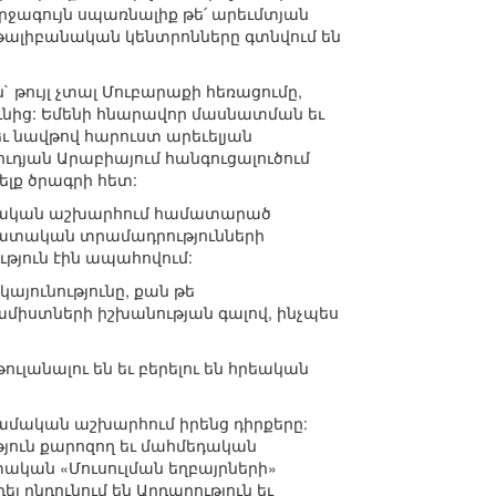
րջագույն սպառնալիք թե՛ արեւմտյան
թալիբանական կենտրոնները գտնվում են
թույլ չտալ Մուբարաքի հեռացումը,
ունից: Եմենի հնարավոր մասնատման եւ
ւ նավթով հարուստ արեւելյան
ուդյան Արաբիայում հանգուցալուծում
ելք ծրագրի հետ:
սլամական աշխարհում համատարած
րմատական տրամադրությունների
ւթյուն էին ապահովում:
այունությունը, քան թե
միստների իշխանության գալով, ինչպես
ւլանալու են եւ բերելու են հրեական
ամական աշխարհում իրենց դիրքերը:
յուն քարոզող եւ մահմեդական
կան «Մուսուլման եղբայրների»
ընդունում են Արդարություն եւ