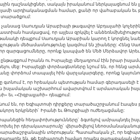
ին դաշնակիցներ, սակայն իրականում ներկայացնում են լ
իսլամի արդիականացման համար, քանի որ վահաբական եւ 
ի տարածքում:
չանսաց Սաուդյան Արաբիայի թագավոր Աբդալահի կոչերին` 
նաստիան հասկացավ, որ այլեւս զրկվել է անձեռնմխելիությ
թանակի դեպքում Սաուդյան Արաբիան կարող է կորցնել նաե
չության մեծամասնությունը կազմում են շիաները: Հենց Սա
լոր զարգացումները, որոնք կապված են Մեծ Մերձավոր Արեւ
 ընթացքում Իրանն ու Իսրայելը մեղադրում էին իրար ի
լու մեջ: Իսրայելցի փորձագետները նշում են, որ հենց ա
անը փորձում տապալել հին վարչակարգերը, որոնք կայունո
ը գտնում է, որ հրեական պետության համար գերադասելի է կ
որն իսլամական աշխարհում ավարտվում է արմատական իսլա
ի» եւ «Հիզբալլահի» դեպքում:
անում են, որ Եգիպտոսի դիրքերը տարածաշրջանում էապես թո
կորդ երկրների` Իրանի եւ Թուրքիայի ուժեղացմանը:
տպանեցին հեղափոխությունները` ձգտելով ամրապնդել իսլ
փոխել իր դերակատարումը` վերածվելով նեոօսմանականութ
ածաշրջանային տերության: Պատահական չէ, որ եգիպտա
արարել են, թե Եգիպտոսի համար որպես քաղաքական մոդել 