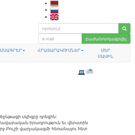
բաժանորդագրվել
ՄՍԱԳՐԵՐ
ՀՐԱՏԱՐԱԿՈՒՄՆԵՐ
ՄԵՐ
ՄԱՍԻՆ
ծընթացի սկիզբը դրեցին:
զմավարական իրադրություն եւ վերստին
որջ Բուշի վարչակազմի հեռանալու հետ