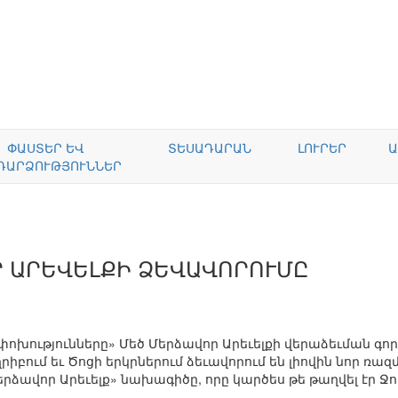
ՓԱՍՏԵՐ ԵՎ
ՏԵՍԱԴԱՐԱՆ
ԼՈՒՐԵՐ
Ա
ԴԱՐՁՈՒԹՅՈՒՆՆԵՐ
 ԱՐԵՎԵԼՔԻ ՁԵՎԱՎՈՐՈՒՄԸ
ոխությունները» Մեծ Մերձավոր Արեւելքի վերաձեւման գոր
իբում եւ Ծոցի երկրներում ձեւավորում են լիովին նոր ռա
րձավոր Արեւելք» նախագիծը, որը կարծես թե թաղվել էր Ջ