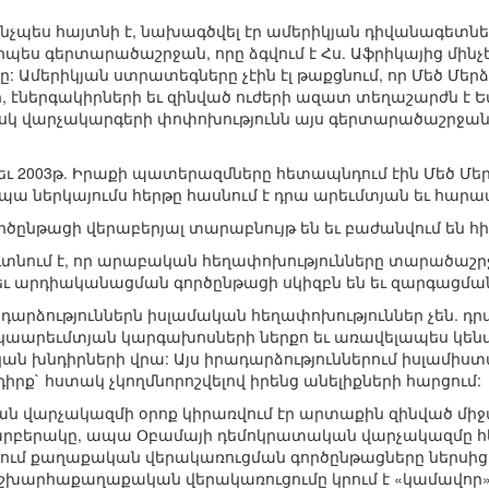
 ինչպես հայտնի է, նախագծվել էր ամերիկյան դիվանագետնե
որպես գերտարածաշրջան, որը ձգվում է Հս. Աֆրիկայից մին
 Ամերիկյան ստրատեգները չէին էլ թաքցնում, որ Մեծ Մե
էներգակիրների եւ զինված ուժերի ազատ տեղաշարժն է 
սկ վարչակարգերի փոփոխությունն այս գերտարածաշրջանո
եւ 2003թ. Իրաքի պատերազմները հետապնդում էին Մեծ Մե
ա ներկայումս հերթը հասնում է դրա արեւմտյան եւ հարա
րծընթացի վերաբերյալ տարաբնույթ են եւ բաժանվում են հ
գտնում է, որ արաբական հեղափոխությունները տարածաշր
ւ արդիականացման գործընթացի սկիզբն են եւ զարգացման 
րադարձություններն իսլամական հեղափոխություններ չեն. դ
աարեւմտյան կարգախոսների ներքո եւ առավելապես կեն
ան խնդիրների վրա: Այս իրադարձություններում իսլամիս
րք` հստակ չկողմնորոշվելով իրենց անելիքների հարցում:
ն վարչակազմի օրոք կիրառվում էր արտաքին զինված միջ
րբերակը, ապա Օբամայի դեմոկրատական վարչակազմը հետ
ւմ քաղաքական վերակառուցման գործընթացները ներսից ի
խարհաքաղաքական վերակառուցումը կրում է «կամավոր» 