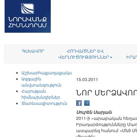
ԳԼԽԱՎՈՐ
ՀՈԴՎԱԾՆԵՐ ԵՎ
ՎԵՐԼՈՒԾՈՒԹՅՈՒՆՆԵՐ
ԻՐԱ
Աշխարհաքաղաքականություն
Ազգային
15.03.2011
անվտանգություն
ՆՈՐ ՄԵՐՁԱՎՈՐ
Հայության
հիմնախնդիրներ
Տնտեսագիտություն
Սուրեն Սարյան
2011-ի «արաբական հեղափ
Իրադարձությունները Մաղր
ասպարեզ հանում «Մեծ Մե
միասին: