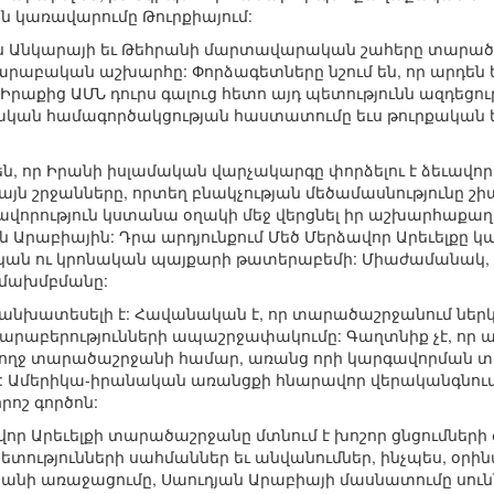
ն կառավարումը Թուրքիայում:
ումս Անկարայի եւ Թեհրանի մարտավարական շահերը տարած
արաբական աշխարհը: Փորձագետները նշում են, որ արդեն ե
րաքից ԱՄՆ դուրս գալուց հետո այդ պետությունն ազդեցութ
ական համագործակցության հաստատումը եւս թուրքական 
ն, որ Իրանի իսլամական վարչակարգը փորձելու է ձեւավորե
 այն շրջանները, որտեղ բնակչության մեծամասնությունը շ
ավորություն կստանա օղակի մեջ վերցնել իր աշխարհաք
Արաբիային: Դրա արդյունքում Մեծ Մերձավոր Արեւելքը կար
ան ու կրոնական պայքարի թատերաբեմի: Միաժամանակ, 
մախմբմանը:
անխատեսելի է: Հավանական է, որ տարածաշրջանում ներկ
արաբերությունների ապաշրջափակումը: Գաղտնիք չէ, որ ա
մբողջ տարածաշրջանի համար, առանց որի կարգավորման
ած: Ամերիկա-իրանական առանցքի հնարավոր վերականգնում
րոշ գործոն:
ավոր Արեւելքի տարածաշրջանը մտնում է խոշոր ցնցումներ
տությունների սահմաններ եւ անվանումներ, ինչպես, օրին
նի առաջացումը, Սաուդյան Արաբիայի մասնատումը սունն