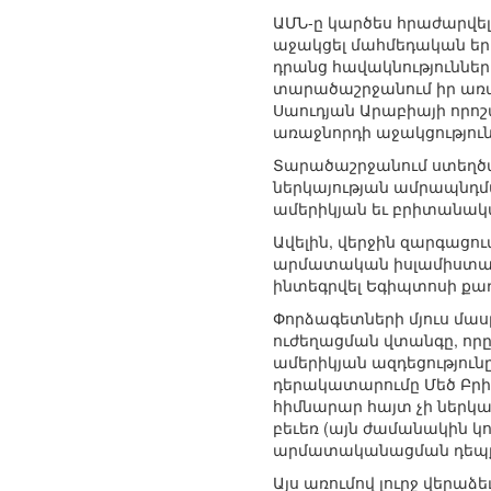
ԱՄՆ-ը կարծես հրաժարվել 
աջակցել մահմեդական եր
դրանց հավակնությունները
տարածաշրջանում իր առան
Սաուդյան Արաբիայի որոշ
առաջնորդի աջակցություն
Տարածաշրջանում ստեղծվե
ներկայության ամրապնդմա
ամերիկյան եւ բրիտանակ
Ավելին, վերջին զարգացու
արմատական իսլամիստական
ինտեգրվել Եգիպտոսի քա
Փորձագետների մյուս մա
ուժեղացման վտանգը, որը
ամերիկյան ազդեցություն
դերակատարումը Մեծ Բրիտա
հիմնարար հայտ չի ներկա
բեւեռ (այն ժամանակին կո
արմատականացման դեպքո
Այս առումով լուրջ վերա