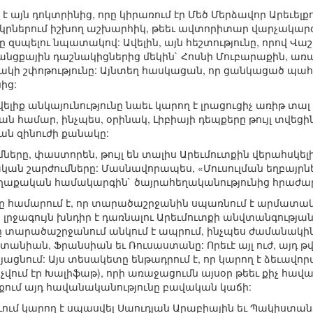
է այն դոկտրինից, որը կիրառում էր Մեծ Մերձավոր Արեւելք
կրներում իշխող աշխարհիկ, թեեւ ավտորիտար վարչակարգ
 զսպելու նպատակով: Ավելին, այն հեշտությունը, որով Վա
ցքային դաշնակիցներից մեկին` Հոսնի Մուբարաքին, առա
ակի շփոթությունը: Այնտեղ հասկացան, որ ցանկացած պահ
ից:
լիք անկայունությունը նաեւ կարող է լրացուցիչ առիթ տալ
ն համար, ինչպես, օրինակ, Լիբիայի դեպքերը թույլ տվեցի
ան զինուժի քանակը:
մները, փաստորեն, թույլ են տալիս Արեւմուտքին վերահսկե
 շարժումները: Մասնավորապես, «Մուսուլման եղբայրներ
ղաքական համակարգին` ծայրահեղականությունից հրաժարվ
սը համարում է, որ տարածաշրջանին սպառնում է արմատ
 լրջագույն խնդիր է դառնալու Արեւմուտքի անվտանգությ
ը տարածաշրջանում անկում է ապրում, ինչպես ժամանակին
նիան, Ֆրանսիան եւ Ռուսաստանը: Որեւէ այլ ուժ, այդ թվո
յացնում: Այս տեսակետը ենթադրում է, որ կարող է ձեւավ
չվում էր Խալիֆաթ), որի առաջացումն այսօր թեեւ քիչ հավ
ւմ այդ հավանականությունը բավական կաճի:
ձեւում կարող է սպասվել Սաուդյան Արաբիային եւ Պակիստա