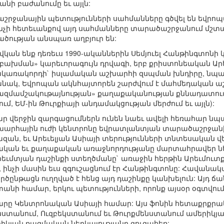
նի բաժանումը եւ այլն:
ջանային պետությունների սահմանները գծվել են եվրոպ
 ինչի հետեւանքով այդ սահմանները տարածաշրջանում մշտա
ածության անսպառ աղբյուր են:
նք վկան ենք դեռեւս 1990-ականներին Սեմյուել Հանթինգտոն
բախման» կարեւորագույն դրվագի, երբ քրիստոնեական Արեւմ
ռակորդի` իսլամական աշխարհի զսպման խնդիրը, նպաստե
ակ, Եվրոպան ակնհայտորեն շարժվում է մահմեդական ա
ազմամշակութայնության» քաղաքականության քննադատում,
, ԵՄ-ին Թուրքիայի անդամակցության մերժում եւ այլն):
ար վերջին զարգացումներն ունեն նաեւ ավելի հեռահար ն
շխարհային ուժի կենտրոնը եվրատլանտյան տարածաշրջանի
ն, եւ Արեւելյան Ասիայի տերությունների տնտեսական վեր
ան եւ քաղաքական առաջնորդությանը մարտահրավեր նետող 
արեւմտյան դաշինքի ստեղծմանը` առաջին հերթին Արեւմո
 ինչի մասին եւս զգուշացնում էր Հանթինգտոնը: Հավանական
ործընթացն ուղղված է հենց այդ դաշինքը կանխելուն: Ա
տանի համար, երկու պետությունների, որոնք այսօր օգտվու
արը Կենտրոնական Ասիայի համար: Այս ֆոնին հետաքրքրակա
նստանում, Ուզբեկստանում եւ Թուրքմենստանում ամերիկ
րիկյան ռազմական ներկայությանը զուգահեռ: