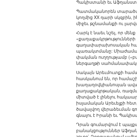
Պակիստանի եւ Աֆղանստա
Պատմականորեն տարածաշր
կողմից XX դարի սկզբին,
միջեւ թշնամանքի ու լարվ
Հարկ է նաեւ նշել, որ մե
«քաղաքակրթությունների 
գաղափարախոսական հակա
պառակտմանը: Միաժաման
փակման ուղղությամբ («բ
ներգաղթի սահմանափակում
Սակայն Արեւմուտքի համ
հասկանում են, որ համա
խաղաղօվկիանոսյան ավազա
քաղաքակրթական, ռազմակ
միտված է լինելու հակա
իսլամական Արեւելքի հետ,
ծավալվող վերաձեւման գ
գնալու է Իրանի եւ Պակիս
Դրան գումարվում է պայք
բանակցություններ Աֆղա
շուրջ` Ղրղզստանում ամե