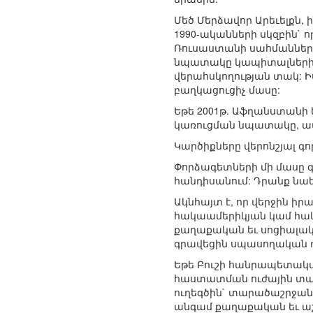
Մեծ Մերձավոր Արեւելքն,
1990-ականների սկզբին` 
Ռուսաստանի սահմանները:
նպատակը կապիտալների, 
վերահսկողության տակ: Ի
բաղկացուցիչ մասը:
Եթե 2001թ. Աֆղանստանի 
կառուցման նպատակը, ապ
Կարծիքները վերոնշյալ գո
Փորձագետների մի մասը 
հանդիսանում: Դրանք նաե
Ակնհայտ է, որ վերջին ի
հակաամերիկյան կամ հակ
քաղաքական եւ սոցիալակ
գրավեցին սպասողական դի
Եթե Բուշի հանրապետակա
հաստատման ուժային տա
ուղեգծին` տարածաշրջանո
անգամ քաղաքական եւ աշ