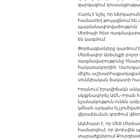
զարգացում կուսակցությա
Հարկ է նշել, որ ներկայ
համատեղ թուլացնում են 
պայմանավորվածություն` Ի
Սիրիայի հետ ռազմավար
են կազմում:
Փորձագետները կարծում ե
Մերձավոր Արեւելքի բոլոր
ռազմավարությունը հնար
հակառակորդին` Սաուդյան 
միջեւ աշխարհաքաղաքակ
սուննիական ճակատի հա
Իրանում իրավիճակն անկ
սկզբնավորել ԱՄՆ–Իրան հ
նշանակություն ունեն ա
կմնան այդպես էլ չլուծվ
վերաձեւման գործում վճռո
Ակնհայտ է, որ Մեծ Մերձ
համարվում, որ փոխվեն պե
տարածքներում Քուրդիստա