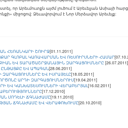
տել, որ Արեւմուտքն այժմ լուծում է Արեւելյան Ասիայի հ
քի» միջոցով: Ձեւավորվում է Նոր Մերձավոր Արեւելք:
ԱՆ ՀԵՌԱՆԿԱՐԻ ՇՈԻՐՋ
[01.11.2011]
ՅՔԱՐ ԳԼՈԲԱԼ ԿԱՌԱՎԱՐՄԱՆ ԵՎ ՌԵՍՈՒՐՍՆԵՐԻ ՀԱՄԱՐ
[07.10.
ՐՔԻԱՆ ԵՎ ՏԱՐԱԾԱՇՐՋԱՆԱՅԻՆ ԶԱՐԳԱՑՈՒՄՆԵՐԸ
[26.07.2011]
 ԸՆԹԱՑՔԸ ԵՎ ԱՊԱԳԱՆ
[28.06.2011]
 ԶԱՐԳԱՑՈՒՄՆԵՐԸ ԵՎ ԻՍՐԱՅԵԼԸ
[18.05.2011]
ՈՐԾՈՆԸ ԱՐԴԻ ԶԱՐԳԱՑՈՒՄՆԵՐՈՒՄ
[19.04.2011]
ՐԻ ԵՎ ԿԱՆԽԱՏԵՍՈՒՄՆԵՐԻ ՎԵՐԱԲԵՐՅԱԼ
[16.02.2011]
ԱԲԵՐՈՒԹՅՈՒՆՆԵՐԸ
[17.12.2010]
ԱՆ ՄՈԴԵԼԻ ՃԳՆԱԺԱՄԸ
[19.11.2010]
ԹՅԱՆ ՃԳՆԱԺԱՄԸ ԵՎ ՎԵՐԱՓՈԽՈՒՄԸ
[20.10.2010]