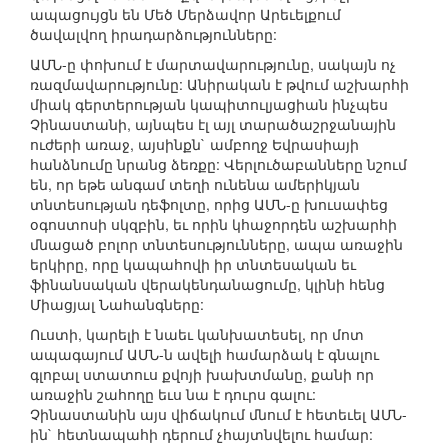
ապացույցն են Մեծ Մերձավոր Արեւելքում
ծավալվող իրադարձությունները:
ԱՄՆ-ը փոխում է մարտավարությունը, սակայն ոչ
ռազմավարությունը: Անիրական է թվում աշխարհի
միակ գերտերության կապիտուլյացիան ինչպես
Չինաստանի, այնպես էլ այլ տարածաշրջանային
ուժերի առաջ, այսինքն` ամբողջ Եվրասիայի
հանձնումը նրանց ձեռքը: Վերլուծաբանները նշում
են, որ եթե անգամ տեղի ունենա ամերիկյան
տնտեսության դեֆոլտը, որից ԱՄՆ-ը խուսափեց
օգոստոսի սկզբին, եւ որին կհաջորդեն աշխարհի
մնացած բոլոր տնտեսությունները, ապա առաջին
երկիրը, որը կապահովի իր տնտեսական եւ
ֆինանսական վերակենդանացումը, կլինի հենց
Միացյալ Նահանգները:
Ուստի, կարելի է նաեւ կանխատեսել, որ մոտ
ապագայում ԱՄՆ-ն ավելի համարձակ է գնալու
գլոբալ ստատուս քվոյի խախտմանը, քանի որ
առաջին շահողը եւս նա է դուրս գալու:
Չինաստանին այս վիճակում մնում է հետեւել ԱՄՆ-
ին` հետնապահի դերում չհայտնվելու համար: