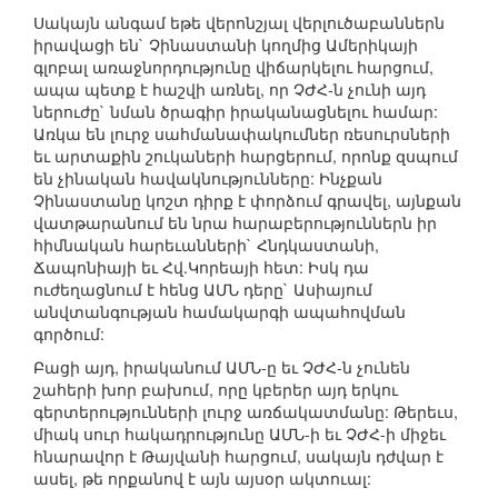
Սակայն անգամ եթե վերոնշյալ վերլուծաբաններն
իրավացի են` Չինաստանի կողմից Ամերիկայի
գլոբալ առաջնորդությունը վիճարկելու հարցում,
ապա պետք է հաշվի առնել, որ ՉԺՀ-ն չունի այդ
ներուժը` նման ծրագիր իրականացնելու համար:
Առկա են լուրջ սահմանափակումներ ռեսուրսների
եւ արտաքին շուկաների հարցերում, որոնք զսպում
են չինական հավակնությունները: Ինչքան
Չինաստանը կոշտ դիրք է փորձում գրավել, այնքան
վատթարանում են նրա հարաբերություններն իր
հիմնական հարեւանների` Հնդկաստանի,
Ճապոնիայի եւ Հվ.Կորեայի հետ: Իսկ դա
ուժեղացնում է հենց ԱՄՆ դերը` Ասիայում
անվտանգության համակարգի ապահովման
գործում:
Բացի այդ, իրականում ԱՄՆ-ը եւ ՉԺՀ-ն չունեն
շահերի խոր բախում, որը կբերեր այդ երկու
գերտերությունների լուրջ առճակատմանը: Թերեւս,
միակ սուր հակադրությունը ԱՄՆ-ի եւ ՉԺՀ-ի միջեւ
հնարավոր է Թայվանի հարցում, սակայն դժվար է
ասել, թե որքանով է այն այսօր ակտուալ: