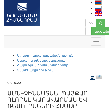
բաժանո
Աշխարհաքաղաքականություն
Ազգային անվտանգություն
Հայության հիմնախնդիրներ
Տնտեսագիտություն
07.10.2011
ԱՄՆ–ՉԻՆԱՍՏԱՆ. ՊԱՅՔԱՐ
ԳԼՈԲԱԼ ԿԱՌԱՎԱՐՄԱՆ ԵՎ
ՌԵՍՈՒՐՍՆԵՐԻ ՀԱՄԱՐ