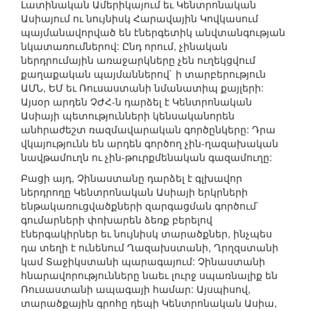
Լատինական Ամերիկայում եւ Կենտրոնական
Ասիայում ու նույնիսկ Հարավային Կովկասում
պայմանավորված են էներգետիկ անվտանգության
նկատառումներով: Ընդ որում, չինական
ներդրումային առաջարկները չեն ուղեկցվում
քաղաքական պայմաններով` ի տարբերություն
ԱՄՆ, ԵՄ եւ Ռուսաստանի նմանատիպ քայլերի:
Այսօր արդեն ՉԺՀ-ն դարձել է Կենտրոնական
Ասիայի պետությունների կենսականորեն
անհրաժեշտ ռազմավարական գործընկերը: Դրա
վկայությունն են արդեն գործող չին-ղազախական
նավթամուղն ու չին-թուրքմենական գազամուղը:
Բացի այդ, Չինաստանը դարձել է գլխավոր
ներդրողը Կենտրոնական Ասիայի երկրների
ենթակառուցվածքների զարգացման գործում`
գումարների փոխարեն ձեռք բերելով
էներգակիրներ եւ նույնիսկ տարածքներ, ինչպես
դա տեղի է ունենում Ղազախստանի, Ղրղզստանի
կամ Տաջիկստանի պարագայում: Չինաստանի
հնարավորությունները նաեւ լուրջ սպառնալիք են
Ռուսաստանի ապագայի համար: Այսպիսով,
տարածքային գրոհը դեպի Կենտրոնական Ասիա,