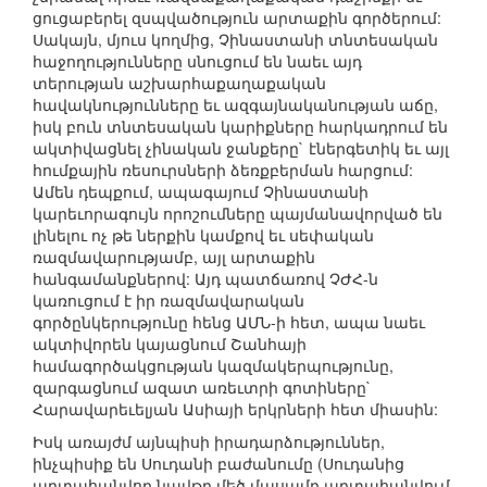
ցուցաբերել զսպվածություն արտաքին գործերում:
Սակայն, մյուս կողմից, Չինաստանի տնտեսական
հաջողությունները սնուցում են նաեւ այդ
տերության աշխարհաքաղաքական
հավակնությունները եւ ազգայնականության աճը,
իսկ բուն տնտեսական կարիքները հարկադրում են
ակտիվացնել չինական ջանքերը` էներգետիկ եւ այլ
հումքային ռեսուրսների ձեռքբերման հարցում:
Ամեն դեպքում, ապագայում Չինաստանի
կարեւորագույն որոշումները պայմանավորված են
լինելու ոչ թե ներքին կամքով եւ սեփական
ռազմավարությամբ, այլ արտաքին
հանգամանքներով: Այդ պատճառով ՉԺՀ-ն
կառուցում է իր ռազմավարական
գործընկերությունը հենց ԱՄՆ-ի հետ, ապա նաեւ
ակտիվորեն կայացնում Շանհայի
համագործակցության կազմակերպությունը,
զարգացնում ազատ առեւտրի գոտիները`
Հարավարեւելյան Ասիայի երկրների հետ միասին:
Իսկ առայժմ այնպիսի իրադարձություններ,
ինչպիսիք են Սուդանի բաժանումը (Սուդանից
արտահանվող նավթը մեծ մասամբ արտահանվում