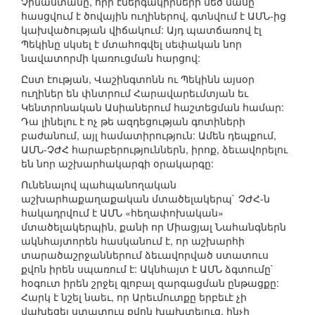
Չինաստանը, որի էներգակիրների մեծ մասը
հասցվում է ծովային ուղիներով, գտնվում է ԱՄՆ-ից
կախվածության վիճակում: Այդ պատճառով էլ
Պեկինը սկսել է մտահոգվել սեփական նոր
նավատորմի կառուցման հարցով:
Ըստ էության, Վաշինգտոնն ու Պեկինն այսօր
ուղիներ են փնտրում Հարավարեւմտյան եւ
Կենտրոնական Ասիաներում հաշտեցման համար:
Դա լինելու է ոչ թե ազդեցության գոտիների
բաժանում, այլ համատիրություն: Ամեն դեպքում,
ԱՄՆ-ՉԺՀ հարաբերություններն, իրոք, ձեւավորելու
են նոր աշխարհակարգի օրակարգը:
Ունենալով պահպանողական
աշխարհաքաղաքական մտածելակերպ` ՉԺՀ-ն
հակադրվում է ԱՄՆ «հեղափոխական»
մտածելակերպին, քանի որ Միացյալ Նահանգներն
ակնհայտորեն հասկանում է, որ աշխարհի
տարածաշրջաններում ձեւավորված ստատուս
քվոն իրեն սպառում է: Ակնհայտ է ԱՄՆ ձգտումը`
հօգուտ իրեն շրջել գլոբալ զարգացման ընթացքը:
Հարկ է նշել նաեւ, որ Արեւմուտքը երբեւէ չի
վախեցել ստատուս քվոն խախտելուց, ինչի