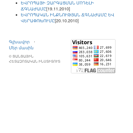
ԵՎՐՈՊԱՅԻ ԶԱՐԳԱՑՄԱՆ ՄՈԴԵԼԻ
ՃԳՆԱԺԱՄԸ
[19.11.2010]
ԵՎՐՈՊԱԿԱՆ ԻՆՔՆՈՒԹՅԱՆ ՃԳՆԱԺԱՄԸ ԵՎ
ՎԵՐԱՓՈԽՈՒՄԸ
[20.10.2010]
Գլխավոր
⋅
Մեր մասին
© ՑԱՆՑԱՅԻՆ
ՀԵՏԱԶՈՏԱԿԱՆ ԻՆՍՏԻՏՈՒՏ