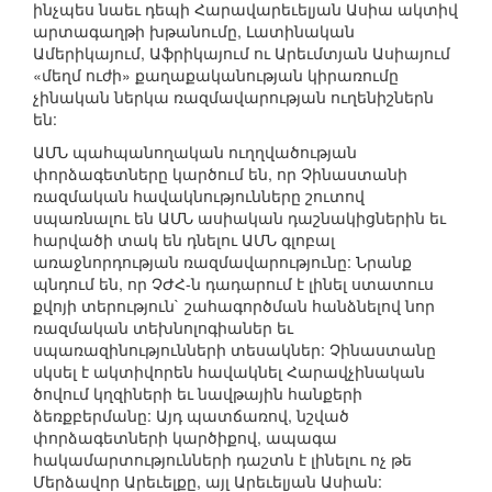
ինչպես նաեւ դեպի Հարավարեւելյան Ասիա ակտիվ
արտագաղթի խթանումը, Լատինական
Ամերիկայում, Աֆրիկայում ու Արեւմտյան Ասիայում
«մեղմ ուժի» քաղաքականության կիրառումը
չինական ներկա ռազմավարության ուղենիշներն
են:
ԱՄՆ պահպանողական ուղղվածության
փորձագետները կարծում են, որ Չինաստանի
ռազմական հավակնությունները շուտով
սպառնալու են ԱՄՆ ասիական դաշնակիցներին եւ
հարվածի տակ են դնելու ԱՄՆ գլոբալ
առաջնորդության ռազմավարությունը: Նրանք
պնդում են, որ ՉԺՀ-ն դադարում է լինել ստատուս
քվոյի տերություն` շահագործման հանձնելով նոր
ռազմական տեխնոլոգիաներ եւ
սպառազինությունների տեսակներ: Չինաստանը
սկսել է ակտիվորեն հավակնել Հարավչինական
ծովում կղզիների եւ նավթային հանքերի
ձեռքբերմանը: Այդ պատճառով, նշված
փորձագետների կարծիքով, ապագա
հակամարտությունների դաշտն է լինելու ոչ թե
Մերձավոր Արեւելքը, այլ Արեւելյան Ասիան: