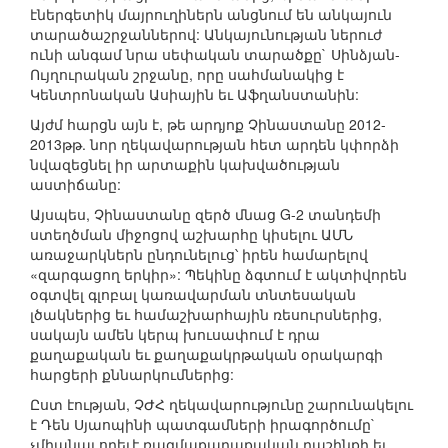
էներգետիկ մայրուղիներն անցնում են անկայուն
տարածաշրջաններով: Անկայունության ներուժ
ունի անգամ նրա սեփական տարածքը` Սինձյան-
Ույղուրական շրջանը, որը սահմանակից է
Կենտրոնական Ասիային եւ Աֆղանստանին:
Այժմ հարցն այն է, թե արդյոք Չինաստանը 2012-
2013թթ. նոր ղեկավարության հետ արդեն կփորձի
նվազեցնել իր արտաքին կախվածության
աստիճանը:
Այսպես, Չինաստանը զերծ մնաց G-2 տանդեմի
ստեղծման միջոցով աշխարհը կիսելու ԱՄՆ
առաջարկներն ընդունելուց՝ իրեն համարելով
«զարգացող երկիր»: Պեկինը ձգտում է ակտիվորեն
օգտվել գլոբալ կառավարման տնտեսական
լծակներից եւ համաշխարհային ռեսուրսներից,
սակայն ամեն կերպ խուսափում է դրա
քաղաքական եւ քաղաքակրթական օրակարգի
հարցերի քննարկումներից:
Ըստ էության, ՉԺՀ ղեկավարությունը շարունակելու
է Դեն Սյաոպինի պատգամների իրագործումը`
չմիանալ որեւէ ռազմաքաղաքական դաշինքի եւ