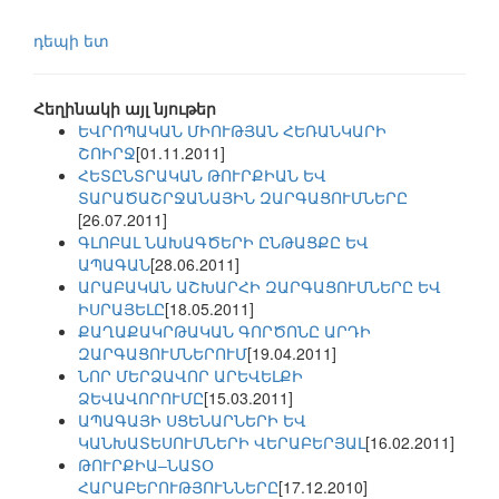
դեպի ետ
Հեղինակի այլ նյութեր
ԵՎՐՈՊԱԿԱՆ ՄԻՈՒԹՅԱՆ ՀԵՌԱՆԿԱՐԻ
ՇՈԻՐՋ
[01.11.2011]
ՀԵՏԸՆՏՐԱԿԱՆ ԹՈՒՐՔԻԱՆ ԵՎ
ՏԱՐԱԾԱՇՐՋԱՆԱՅԻՆ ԶԱՐԳԱՑՈՒՄՆԵՐԸ
[26.07.2011]
ԳԼՈԲԱԼ ՆԱԽԱԳԾԵՐԻ ԸՆԹԱՑՔԸ ԵՎ
ԱՊԱԳԱՆ
[28.06.2011]
ԱՐԱԲԱԿԱՆ ԱՇԽԱՐՀԻ ԶԱՐԳԱՑՈՒՄՆԵՐԸ ԵՎ
ԻՍՐԱՅԵԼԸ
[18.05.2011]
ՔԱՂԱՔԱԿՐԹԱԿԱՆ ԳՈՐԾՈՆԸ ԱՐԴԻ
ԶԱՐԳԱՑՈՒՄՆԵՐՈՒՄ
[19.04.2011]
ՆՈՐ ՄԵՐՁԱՎՈՐ ԱՐԵՎԵԼՔԻ
ՁԵՎԱՎՈՐՈՒՄԸ
[15.03.2011]
ԱՊԱԳԱՅԻ ՍՑԵՆԱՐՆԵՐԻ ԵՎ
ԿԱՆԽԱՏԵՍՈՒՄՆԵՐԻ ՎԵՐԱԲԵՐՅԱԼ
[16.02.2011]
ԹՈՒՐՔԻԱ–ՆԱՏՕ
ՀԱՐԱԲԵՐՈՒԹՅՈՒՆՆԵՐԸ
[17.12.2010]