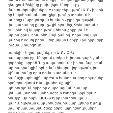
դեպքում Պեկինը բախվելու է նոր լուրջ
մարտահրավերների: Ի տարբերություն ԱՄՆ-ի, որն
իր կայսերական առաքելությունը տեսնում է
ամբողջ մարդկության համար «բլրի գագաթին
փայլատակող քաղաք» լինելու մեջ, Չինաստանը,
եւս լինելով կայսրություն, հետաքրքրվում է
արտաքին աշխարհով այնքանով, որքանով այն
կարող է օգնել իրեն` սեփական ներքին խնդիրների
լուծման հարցում:
Կարելի է եզրակացնել, որ ԱՄՆ–ՉԺՀ
հարաբերություններում առկա է փոխադարձ շահի
գործոնը, երբ ԱՄՆ-ը ապահովում է իր համար էժան
արտադրանքի ներկրման հնարավորություն, իսկ
Չինաստանը դրա դիմաց ստանում է
համաշխարհային արժույթ հանդիսացող դոլարներ,
որոնցով գնում է նավթահումքային
պետություններից իր զարգացման համար
կենսականորեն անհրաժեշտ էներգակիրներն ու
հումքը: Այսինքն՝ ԱՄՆ-ն էլ իր տնտեսական
կայունությունն ապահովելու համար պետք է թույլ
տա Չինաստանին ձեռք բերել այդ ռեսուրսները: