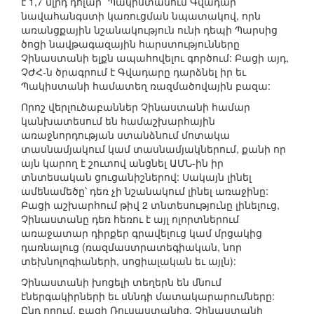
է 1,7 մլրդ դոլար` Պակիստանում Գվադար
նավահանգստի կառուցման նպատակով, որն
առանցքային նշանակություն ունի դեպի Պարսից
ծոցի նավթագազային հարստությունները
Չինաստանի ելքն ապահովելու գործում: Բացի այդ,
ՉԺՀ-ն ծրագրում է Գվադարը դարձնել իր եւ
Պակիստանի համատեղ ռազմածովային բազա:
Որոշ վերլուծաբաններ Չինաստանի համար
կանխատեսում են համաշխարհային
առաջնորդության ստանձնում մոտակա
տասնամյակում կամ տասնամյակներում, քանի որ
այն կարող է շուտով անցնել ԱՄՆ-ին իր
տնտեսական ցուցանիշներով: Սակայն լինել
ամենամեծը՝ դեռ չի նշանակում լինել առաջինը:
Բացի աշխարհում թիվ 2 տնտեսությունը լինելուց,
Չինաստանը դեռ հեռու է այլ ոլորտներում
առաջատար դիրքեր գրավելուց կամ մրցակից
դառնալուց (ռազմաստրատեգիական, նոր
տեխնոլոգիաների, սոցիալական եւ այլն):
Չինաստանի խոցելի տեղերն են մնում
էներգակիրների եւ սննդի մատակարարումները:
Ընդ որում, բացի Ռուսաստանից, Չինաստանի