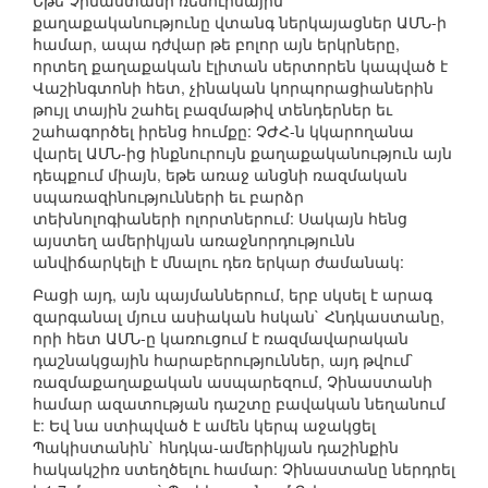
Եթե Չինաստանի ռեսուրսային
քաղաքականությունը վտանգ ներկայացներ ԱՄՆ-ի
համար, ապա դժվար թե բոլոր այն երկրները,
որտեղ քաղաքական էլիտան սերտորեն կապված է
Վաշինգտոնի հետ, չինական կորպորացիաներին
թույլ տային շահել բազմաթիվ տենդերներ եւ
շահագործել իրենց հումքը: ՉԺՀ-ն կկարողանա
վարել ԱՄՆ-ից ինքնուրույն քաղաքականություն այն
դեպքում միայն, եթե առաջ անցնի ռազմական
սպառազինությունների եւ բարձր
տեխնոլոգիաների ոլորտներում: Սակայն հենց
այստեղ ամերիկյան առաջնորդությունն
անվիճարկելի է մնալու դեռ երկար ժամանակ:
Բացի այդ, այն պայմաններում, երբ սկսել է արագ
զարգանալ մյուս ասիական հսկան` Հնդկաստանը,
որի հետ ԱՄՆ-ը կառուցում է ռազմավարական
դաշնակցային հարաբերություններ, այդ թվում`
ռազմաքաղաքական ասպարեզում, Չինաստանի
համար ազատության դաշտը բավական նեղանում
է: Եվ նա ստիպված է ամեն կերպ աջակցել
Պակիստանին` հնդկա-ամերիկյան դաշինքին
հակակշիռ ստեղծելու համար: Չինաստանը ներդրել