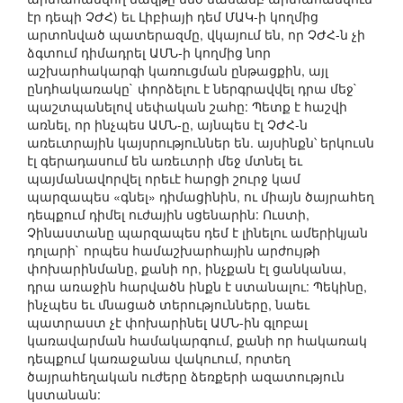
էր դեպի ՉԺՀ) եւ Լիբիայի դեմ ՄԱԿ-ի կողմից
արտոնված պատերազմը, վկայում են, որ ՉԺՀ-ն չի
ձգտում դիմադրել ԱՄՆ-ի կողմից նոր
աշխարհակարգի կառուցման ընթացքին, այլ
ընդհակառակը` փորձելու է ներգրավվել դրա մեջ`
պաշտպանելով սեփական շահը: Պետք է հաշվի
առնել, որ ինչպես ԱՄՆ-ը, այնպես էլ ՉԺՀ-ն
առեւտրային կայսրություններ են. այսինքն՝ երկուսն
էլ գերադասում են առեւտրի մեջ մտնել եւ
պայմանավորվել որեւէ հարցի շուրջ կամ
պարզապես «գնել» դիմացինին, ու միայն ծայրահեղ
դեպքում դիմել ուժային սցենարին: Ուստի,
Չինաստանը պարզապես դեմ է լինելու ամերիկյան
դոլարի` որպես համաշխարհային արժույթի
փոխարինմանը, քանի որ, ինչքան էլ ցանկանա,
դրա առաջին հարվածն ինքն է ստանալու: Պեկինը,
ինչպես եւ մնացած տերությունները, նաեւ
պատրաստ չէ փոխարինել ԱՄՆ-ին գլոբալ
կառավարման համակարգում, քանի որ հակառակ
դեպքում կառաջանա վակուում, որտեղ
ծայրահեղական ուժերը ձեռքերի ազատություն
կստանան: