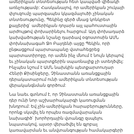
ամերիկյան տնտեսության հետ կապված վիճակի
առնչությամբ: Հասկանալով, որ ամերիկյան շուկայի
փլուզումը պարզապես կկազմալուծի չինական
տնտեսությունը, Պեկինը զերծ մնաց կոնկրետ
քայլերից` ամերիկյան դոլարն այլ պահուստային
արժույթով փոխարինելու հարցում: Այդ փոխադարձ
կախվածության նշանը դարձավ օգոստոսին ԱՄՆ
փոխնախագահ Ջո Բայդենի այցը Պեկին, որի
ընթացքում պարտապանը վստահեցրեց
պարտատիրոջը, որ ամեն ինչ մնում է նույն կերպով
եւ չինական պարտքերին սպառնալիք չի ստեղծվել:
Ինչպես նշում է ԱՄՆ նախկին պետքարտուղար
Հենրի Քիսինջերը, Չինաստանն առանցքային
դերակատարում ունի ամերիկյան տնտեսության
վերականգնման գործում:
Նա նաեւ գտնում է, որ Չինաստանն առանցքային
դեր ունի նոր աշխարհակարգի կառուցման
խնդրում: Եվ չին-ամերիկյան հարաբերությունները,
որոնք սկսվել են որպես ռազմավարական
նախագիծ` խորհրդային վտանգը զսպելու
նպատակով, այսօր վերածվել են գլոբալ
կառավարման եւ անվտանգության համակարգերի