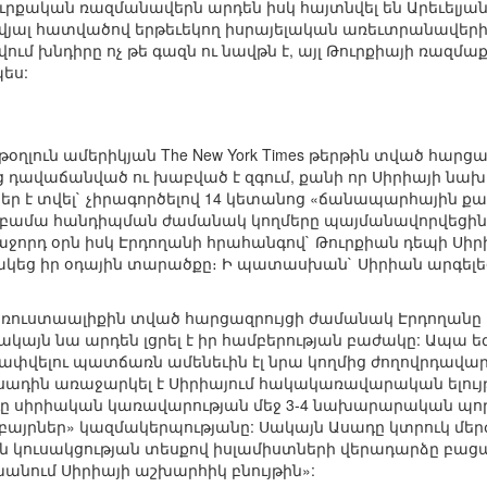
ուրքական ռազմանավերն արդեն իսկ հայտնվել են Արեւելյան 
յալ հատվածով երթեւեկող իսրայելական առեւտրանավերին: Ա
վում խնդիրը ոչ թե գազն ու նավթն է, այլ Թուրքիայի ռազմ
ես:
թօղլուն ամերիկյան The New York Times թերթին տված հար
ց դավաճանված ու խաբված է զգում, քանի որ Սիրիայի նա
եր է տվել` չիրագործելով 14 կետանոց «ճանապարհային քար
Օբամա հանդիպման ժամանակ կողմերը պայմանավորվեցին
հաջորդ օրն իսկ Էրդողանի հրահանգով` Թուրքիան դեպի Ս
կեց իր օդային տարածքը։ Ի պատասխան` Սիրիան արգել
հեռուստաալիքին տված հարցազրույցի ժամանակ Էրդողանը
ակայն նա արդեն լցրել է իր համբերության բաժակը: Ապա ե
ափվելու պատճառն ամենեւին էլ նրա կողմից ժողովրդա
 Ասադին առաջարկել է Սիրիայում հակակառավարական ելու
ադը սիրիական կառավարության մեջ 3-4 նախարարական պո
ղբայրներ» կազմակերպությանը: Սակայն Ասադը կտրուկ մեր
ն կուսակցության տեսքով իսլամիստների վերադարձը բացա
անում Սիրիայի աշխարհիկ բնույթին»: