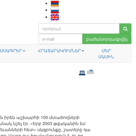
բաժանորդագրվել
ՄՍԱԳՐԵՐ
ՀՐԱՏԱՐԱԿՈՒՄՆԵՐ
ՄԵՐ
ՄԱՍԻՆ
ն իրեն աշխարհի 100 մտածողների
ակ նշել էր. «Երբ 2003 թվականին ես`
ւանների հետ» սկզբունքը, շատերը դա
: Այսօր դա իրականություն է. ոչ ոք