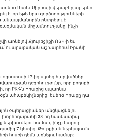
առնում նաեւ Սիրիայի վերաբերյալ երկու
 է, որ եթե նրա գործողությունների
ա անպայմանորեն ընտրելու է
Օ ռազմական միջամտությանը, ինչի
վի առնելով Քյուրեջիքի ՌՏԿ-ի եւ
ում ու արաբական աշխարհում Իրանի
ն օգոստոսի 17-ից սկսեց հարվածներ
արության դժգոհությունը, որը բողոքի
ժի, որ PKK-ն Իրաքից սպառնա
քն ահաբեկիչներից, եւ եթե Իրաքը դա
յին օպերացիաներ անցկացնելու
կան խորհրդարանի 33-րդ նմանատիպ
ք ներխուժելու համար, ինչը կարող է
նգամից 7 կետից: Թուրքիան ներկայումս
երի հոսքի դեմն առնելու համար: