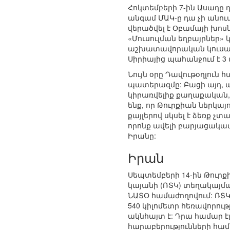
Հոկտեմբերի 7-ին Ասադը 
անգամ ՄԱԿ-ը դա չի անում
վերածվել է Օբամայի խոս
«Մուսուլման եղբայրներ» 
աշխատավորական կուսակցո
Սիրիայից պահանջում է 
Նույն օրը Դավութօղլուն
պատերազմը: Բացի այդ, ա
կիրառվելիք քաղաքական,
ենք, որ Թուրքիան ներկայ
քայլերով սկսել է ձեռք չ
որոնք ավելի բարյացակամ
Իրանը:
Իրան
Սեպտեմբերի 14-ին Թուրք
կայանի (ՌՏԿ) տեղակայմա
ՆԱՏՕ համաժողովում: ՌՏԿ
540 կիլոմետր հեռավորութ
ակնհայտ է: Դրա համար 
հարաբերությունների համ