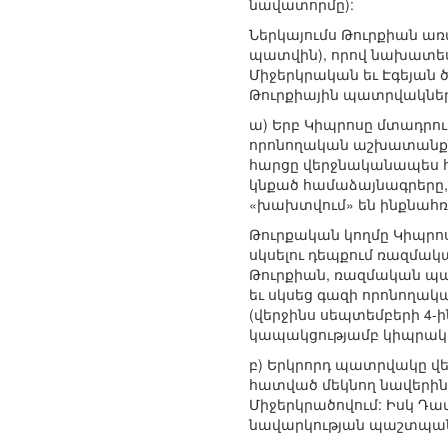
նավատորմը):
Ներկայումս Թուրքիան առ
պատվին), որով նախատես
Միջերկրական եւ Էգեյան 
Թուրքիային պատրվակներ
ա) Երբ Կիպրոսը մտադրու
որոնողական աշխատանքնե
հարցը վերջնականապես հս
կնքած համաձայնագրերը, 
«խախտվում» են ինքնահռչ
Թուրքական կողմը Կիպրո
սկսելու դեպքում ռազմակ
Թուրքիան, ռազմական պ
եւ սկսեց գազի որոնողա
(վերջինս սեպտեմբերի 4-
կապակցությամբ կիպրական 
բ) Երկրորդ պատրվակը վե
հատված մեկնող նավերին 
Միջերկրածովում: Իսկ Դավ
նավարկության պաշտպան