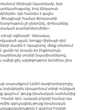
հմանում Սիրիայի նկատմամբ, երբ
ւ բարեկամությանը, իսկ Անկարան
ներին։ Այն հանդես է գալիս
ինչ Թուրքիայի համար Քրդստանի
ադրություն չի ընդունել, փոխարենը
վարական բարեփոխումներ»:
 տիպի սցենարի` ներառյալ
աղկացած պլան: Խոսքը Սիրիայի դեմ
ի մասին է: Այսպիսով, մենք տեսնում
, քանի որ Ասադն իր ինքնուրույն
ոխարինումը սուննի իսլամիստներով,
ավելի քիչ ազդեցություն կունենա շիա
իայի տարածքում ՆԱՏՕ ռադիոտեղորոշիչ
ա նոյեմբերին Լիսաբոնում տեղի ունեցած
իք վայրում` թուրք-իրանական սահմանից
է Իրանի դեմ, սակայն բոլորի համար դա
ղմին զգուշացնել թուրք-իրանական
քաղաքականություն է վարում Իրանի