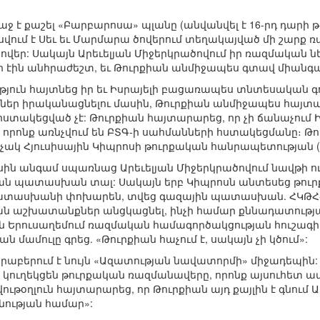
աջ է քաշել «Բարբարոսա» պլանը (անվանվել է 16-րդ դարի 
վում է Սեւ եւ Մարմարա ծովերում տեղակայված մի շարք
ծովեր: Սակայն Արեւելյան Միջերկրածովում իր ռազմական 
 էին անհրաժեշտ, եւ Թուրքիան անմիջապես գտավ միանգամ
թյուն հայտնեց իր եւ Իսրայելի բացառապես տնտեսական գո
ր իրականացնելու մասին, Թուրքիան անմիջապես հայտար
տակեցված չէ: Թուրքիան հայտարարեց, որ չի ճանաչում Ի
որոնք առնչվում են ԲՏԳ-ի սահմանների հստակեցմանը։ Թու
ակ Հյուսիսային Կիպրոսի թուրքական հանրապետության (
սին անգամ սպառնաց Արեւելյան Միջերկրածովում նավթի 
ան պատասխան տալ: Սակայն երբ Կիպրոսն անտեսեց թուրք
ատասխանի փոխարեն, տվեց գազային պատասխան. ՀԿԹՀ-ի
կան աշխատանքներ անցկացնել, ինչի համար քննադատութ
ին Երուսաղեմում ռազմական համագործակցության հուշագիր 
մամուլը գրեց. «Թուրքիան հաչում է, սակայն չի կծում»:
րաբերում է նույն «Ազատության նավատորմի» միջադեպին:
կուղեկցեն թուրքական ռազմանավերը, որոնք այսուհետ ավ
ութօղլուն հայտարարեց, որ Թուրքիան այդ քայլին է գնում
ության համար»: