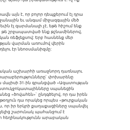
վն այն է, որ բոլոր դեպքերում էլ դրա
րջանային եւ անգամ միջազգային մեծ
ին էլ զարմանալի չէ, եթե հիշում ենք
բ, թե շրջապատված ենք թշնամիներով,
ն ռեֆլեքսով: Երբ հասնենք մեր
յան վարման առումով վերին
ելու էր նեոօսմանիզմը:
բական աշխարհի առաջնորդ դառնալու
հարաբերությունները` փոխարենը
 մայիսի 31-ին գրանցված «Ազատության
հատուկջոկատայինները սպանեցին
եց «ծովահեն»` ընդգծելով, որ դա իրեն
թօղլուն դա որակեց որպես «թուրքական
րա, որ իր երկրի քաղաքացիները սպանվել
յելից շարունակ պահանջում է
այի հեղինակությունն արաբական