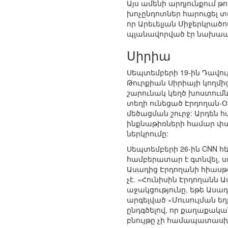
Այս ամենի արդյունքում թ
խոչընդոտներ հարուցել տվ
որ Արեւելյան Միջերկրածո
պլանավորված էր նախապ
Սիրիա
Սեպտեմբերի 19-ին Դավու
Թուրքիան Սիրիայի կողմի
շարունակ կեղծ խոստումն
տեղի ունեցած Էրդողան-
մեծացման շուրջ: Արդեն 
ինքնաթիռների համար փա
ներկրումը:
Սեպտեմբերի 26-ին CNN 
համբերատար է գտնվել, ս
Ասադից Էրդողանի հիասթ
չէ. «Հունիսին Էրդողանն
աջակցությունը, եթե Աս
արգելված «Մուսուլման ե
ընդգծելով, որ քաղաքակա
բնույթը չի համապատասխ