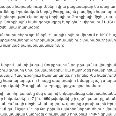
իրանական հարաբերությունների վրա բացասաբար են անդրադ
ւմները: Իրանական կողմը Թուրքիային բազմիցս հայտարարել
ընտրություն կատարել Սիրիայի ու Թուրքիայի միջեւ, ապ
Թուրքիային նաեւ զգուշացրել է, որ դեմ է Սիրիայում ՆԱՏ
ծվել նրա տարածքը:
 հարաբերություններն էլ ավելի սրվելու միտում ունեն` հաշ
զարգացումները: Թուրքիան շարունակելու է տարածաշրջան
ն ուղղված քաղաքականությունը:
K-ն կտրուկ ակտիվացավ Թուրքիայում, թուրքական ավիացիա
քում գտնվող նրա ճամբարներին: Սա հարուցեց Իրաքի ղեկավ
ակայն Դավութօղլուն հայտարարեց, որ իրենք չեն հանդուր
նը հայտարարեց, որ Իրաքը պարտավոր է մաքրել այդ տարած
 դա կանի Թուրքիան, եւ Իրաքը կզղջա դրա համար:
իայի խորհրդարանը մեկ տարով երկարաձգեց անդրսահմանա
էր հոկտեմբերի 17-ին: 1950 թվականից ի վեր` դա թուրքա
ական բանակի առջեւ «կանաչ լույս» վառվեց Հյուսիսային Իրա
 Անգամ նշվում է, որ Թուրքիան այնտեղ ներխուժելու է միա
ռազմակայան կառուցել Հյուսիսային Իրաքում` PKK-ի զինյալն