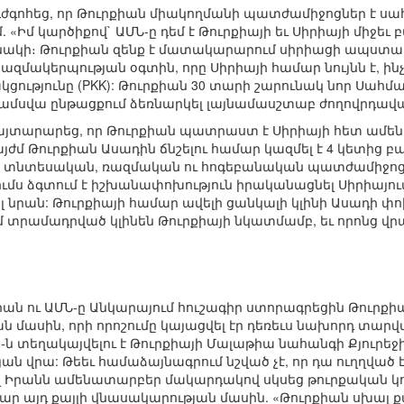
դժգոհեց, որ Թուրքիան միակողմանի պատժամիջոցներ է սա
. «Իմ կարծիքով` ԱՄՆ-ը դեմ է Թուրքիայի եւ Սիրիայի միջե
նակի։ Թուրքիան զենք է մատակարարում սիրիացի ապստամբ
կազմակերպության օգտին, որը Սիրիայի համար նույնն է, 
ւթյունը (PKK): Թուրքիան 30 տարի շարունակ նոր Սահման
3 ամսվա ընթացքում ձեռնարկել լայնամասշտաբ ժողովրդա
 հայտարարեց, որ Թուրքիան պատրաստ է Սիրիայի հետ ամեն
յժմ Թուրքիան Ասադին ճնշելու համար կազմել է 4 կետից բ
 տնտեսական, ռազմական ու հոգեբանական պատժամիջոցներ
ումս ձգտում է իշխանափոխություն իրականացնել Սիրիայում
տալ նրան: Թուրքիայի համար ավելի ցանկալի կլինի Ասադի փ
 տրամադրված կլինեն Թուրքիայի նկատմամբ, եւ որոնց վրա 
իան ու ԱՄՆ-ը Անկարայում հուշագիր ստորագրեցին Թուրք
ն մասին, որի որոշումը կայացվել էր դեռեւս նախորդ տարվ
-ն տեղակայվելու է Թուրքիայի Մալաթիա նահանգի Քյուրեջ
յան վրա: Թեեւ համաձայնագրում նշված չէ, որ դա ուղղված 
էլ Իրանն ամենատարբեր մակարդակով սկսեց թուրքական կո
ար այդ քայլի վնասակարության մասին. «Թուրքիան սխալ 