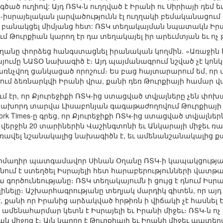
ծած ուղիով: Այդ ՌՏԿ-ն ուղղված է Իրանի ու Սիրիայի դեմ եւ
սրայելական լարվածությունն էլ ուղղակի բեմականացում է,
ն բանակցել միմյանց հետ: ՌՏԿ տեղակայման նպատակն Իրան
մ Թուրքիան կարող էր դա տեղակայել իր արեւմտյան եւ ոչ 
ղանը փորձեց հանգստացնել իրանական կողմին. «Առաջին հե
յումը ՆԱՏՕ նախագիծ է։ Այդ պայմանագրում նշված չէ կոնկ
ռնչվող ցանկացած որոշում։ Ես բաց հայտարարում եմ, որ մե
ւմ ձեռնարկվի Իրանի վրա, քանի դեռ Թուրքիայի համար վ
մ էր, որ Քյուրեջիքի ՌՏԿ-ից ստացված տվյալները չեն փոխ
 նախորդ տարվա Լիսաբոնյան գագաթաժողովում Թուրքիայ
York Times-ը գրեց, որ Քյուրեջիքի ՌՏԿ-ից ստացված տվյալնե
 վերջին 20 տարիներին Վաշինգտոնի եւ Անկարայի միջեւ
ավել նշանակալից նախագիծն է, եւ ամենանշանակալից քայ
դիմադիր պատգամավոր Սինան Օղանը ՌՏԿ-ի կապակցությամբ
ում է ստեղծել Իսրայելի հետ հարաբերությունների վատթա
րծունեությանը։ ՌՏԿ տեղակայումն ի ցույց է դնում Իսրա
լինելը։ Աշխարհագրությանը տեղյակ մարդիկ գիտեն, որ 
, քանի որ Իրանից արձակված հրթիռն ի վիճակի չէ հասն
ամենահարմար կետն է Իսրայելի եւ Իրանի միջեւ։ ՌՏԿ-ն ո
 միջոց է։ Այն կարող է Թուրքիայի եւ Իրանի միջեւ պատ