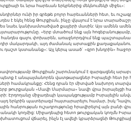
ւրքիայի եւ նրա հարեւան երկրներից մեկնումեկի միջեւ»:
դիրներ ունի իր գրեթե բոլոր հարեւանների հետ, եւ ուշագրա
դես է եկել հենց Թուրքիան, ինչը վկայում է նրա տարածաշ
ես նաեւ կանխամտածված քայլերի մասին: Այս ամենն ամենեւ
հայտարարությունը. «Երբ մտածում ենք այն հոգեբանությամ
հանդես գալու փոխարեն, առաջնորդվում ենք պաշտպանակա
նդիր մակարդակի, այդ ժամանակ արտաքին քաղաքականութ
ւ դաշտ կստանանք»: Այլ կերպ ասած` «զրո խնդրին» հաջորդ
ավորությամբ Թուրքիան շարունակում է զարգացնել արա
ր պետք է անպայմանորեն վատթարացներ Իսրայելի հետ իր 
ների համակրանքը: Հենց դրան էր միտված նախորդ տարվա
երբ թուրքական «Մավի Մարմարա» նավի վրա իսրայելցի 
րի: Էրդողանը միջադեպի կապակցությամբ Իսրայելին անվան
 այդ երկրին պատերազմ հայտարարելու համար, իսկ Դավու
յին հանրության ուշադրությունը հրավիրելով այն բանի վ
 բանակի կողմից: Միջադեպից հետո թուրքական կողմն Իսրա
փոխհատուցում վճարել, ինչն էլ ավելի կբարձրացնի Թուրքի