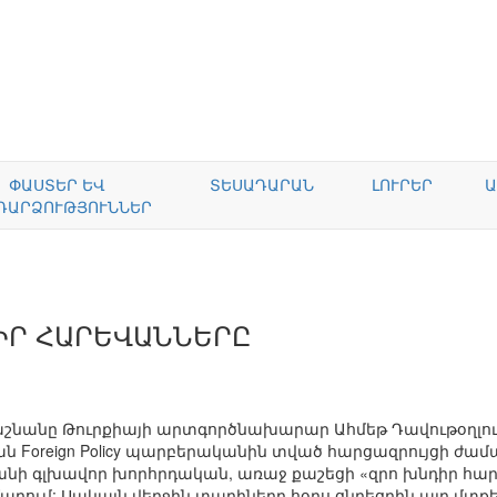
ՓԱՍՏԵՐ ԵՎ
ՏԵՍԱԴԱՐԱՆ
ԼՈՒՐԵՐ
Ա
ԴԱՐՁՈՒԹՅՈՒՆՆԵՐ
ԻՐ ՀԱՐԵՎԱՆՆԵՐԸ
շնանը Թուրքիայի արտգործնախարար Ահմեթ Դավութօղլու
ն Foreign Policy պարբերականին տված հարցազրույցի ժաման
նի գլխավոր խորհրդական, առաջ քաշեցի «զրո խնդիր հարե
ում: Սակայն վերջին տարիները հօդս ցնդեցրին այդ մտքերը