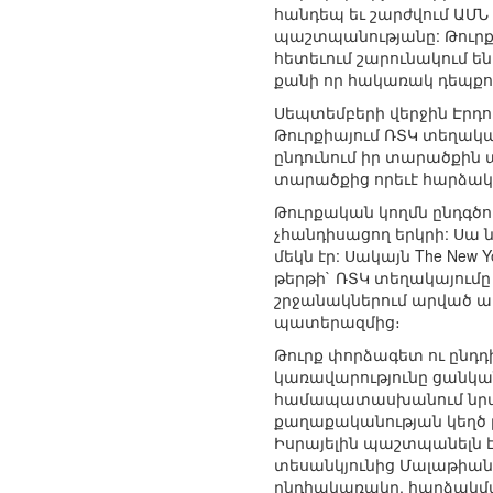
հանդեպ եւ շարժվում ԱՄՆ գ
պաշտպանությանը: Թուրք-ի
հետեւում շարունակում ե
քանի որ հակառակ դեպքու
Սեպտեմբերի վերջին Էրդո
Թուրքիայում ՌՏԿ տեղակա
ընդունում իր տարածքին ա
տարածքից որեւէ հարձակո
Թուրքական կողմն ընդգծու
չհանդիսացող երկրի: Սա
մեկն էր: Սակայն The New 
թերթի` ՌՏԿ տեղակայումը
շրջանակներում արված առ
պատերազմից։
Թուրք փորձագետ ու ընդ
կառավարությունը ցանկան
համապատասխանում նրա գո
քաղաքականության կեղծ 
Իսրայելին պաշտպանելն է
տեսանկյունից Մալաթիան 
ընդհակառակը, հարձակման