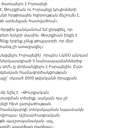
 ծառայելու է Իսրայելի
 Թուրքիան ու Իսրայելը կուլիսների
ի հրթիռային հզորության ճնշումն է,
թե արեւելյան հատվածում»:
րթին ցանկանում եմ ընդգծել, որ
րետ երկրի մասին։ Թուրքիան ինքն է
նք երբեք չենք թույլատրի, որ մեր
տանգ չի առաջացել»:
անցվելու Իսրայելին` որպես ՆԱՏՕ անդամ
ի ներկայացրած 3 նախապայմաններից
րն ԱՄՆ-ը փոխանցելու է Իսրայելին: Ըստ
 ռազմական համագործակցության
լը` սկսած 2003 թվականի իրաքյան
 նշել է. «Թուրքական
րացման տեսիլք, սակայն դա չի
յելի հետ լարվածության
այդ համակարգի տեղակայման նպատակն
ել Եվրոպա։ Աշխարհագրական
չ թե պաշտպանական, այլ,
երազմի պատճառ դառնալ»։