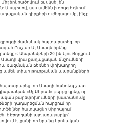
Միջերկրածովում եւ սկսել են
յսպիսով, այս ամենն ի ցույց է դնում,
աքաղաքական դիրքերի ուժեղացումը, ինչը
ցազրույցի ժամանակ հայտարարեց, որ
խագահ Բաշար Ալ-Ասադն իրենց
տեզը»: Սեպտեմբերի 20-ին Նյու Յորքում
 Ասադի վրա քաղաքական ճնշումների
իրիա ռազմական բեռներ փոխադրող
եց ամեն տիպի թուրքական ապրանքների
 հայտարարեց, որ Ասադի հանդեպ շատ
գիպտական «Ալ-Ահրամ» թերթը գրեց, որ
վարական բարեփոխումների խափանումը
յթների դադարեցման հարցում իր
րտֆելներ հատկացնի Սիրիայում
ժել է Էրդողանի այդ առաջարկը`
ռվում է, քանի որ նրանց կրոնական