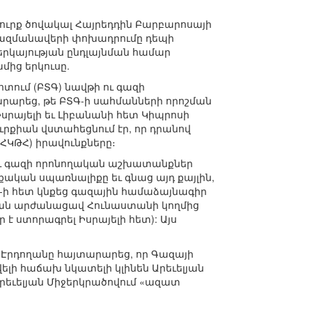
թուրք ծովակալ Հայրեդդին Բարբարոսայի
 ռազմանավերի փոխադրումը դեպի
ներկայության ընդլայնման համար
ից երկուսը.
տում (ԲՏԳ) նավթի ու գազի
արեց, թե ԲՏԳ-ի սահմանների որոշման
սրայելի եւ Լիբանանի հետ Կիպրոսի
րքիան վստահեցնում էր, որ դրանով
ՀԿԹՀ) իրավունքները։
ու գազի որոնողական աշխատանքներ
ական սպառնալիքը եւ գնաց այդ քայլին,
 հետ կնքեց գազային համաձայնագիր
յան արժանացավ Հունաստանի կողմից
է ստորագրել Իսրայելի հետ): Այս
 Էրդողանը հայտարարեց, որ Գազայի
ելի հաճախ նկատելի կլինեն Արեւելյան
 Արեւելյան Միջերկրածովում «ազատ