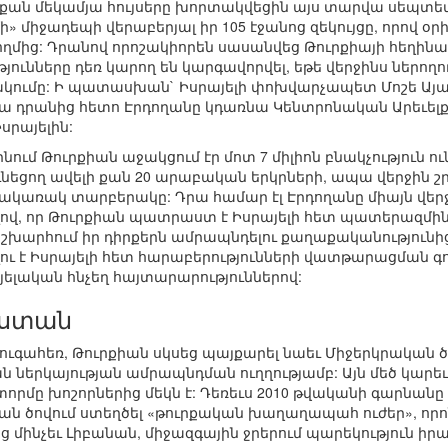
 քան մեկամյա հույսերը խորտակվեցին այս տարվա սեպտե
 միջադեպի վերաբերյալ իր 105 էջանոց զեկույցը, որով 
ողմից: Դրանով որոշակիորեն սասանվեց Թուրքիայի հեղինա
յունները դեռ կարող են կարգավորվել, եթե վերջինս ներող
կումը: Ի պատասխան` Իսրայելի փոխվարչապետ Մոշե Այալ
պա դրանից հետո Էրդողանը կդառնա Կենտրոնական Արեւելք
սրայելին:
ինում Թուրքիան աջակցում էր մոտ 7 միլիոն բնակչություն ու
 ունեցող ավելի քան 20 արաբական երկրների, ապա վերջին շ
ակառակ տարբերակը: Դրա համար էլ Էրդողանը միայն վերջին 
ելով, որ Թուրքիան պատրաստ է Իսրայելի հետ պատերազմին:
արհում իր դիրքերն ամրապնդելու քաղաքականությունից,
ու է Իսրայելի հետ հարաբերությունների վատթարացման գ
ելական հնչեղ հայտարարություններով:
աստան
զուգահեռ, Թուրքիան սկսեց պայքարել նաեւ Միջերկրական 
ներկայության ամրապնդման ուղղությամբ: Այն մեծ կարեւոր
րմը խոշորներից մեկն է: Դեռեւս 2010 թվականի գարնանը
կան ծովում ստեղծել «թուրքական խաղաղապահ ուժեր», ո
մինչեւ Լիբանան, միջազգային ջրերում պարեկություն իրա