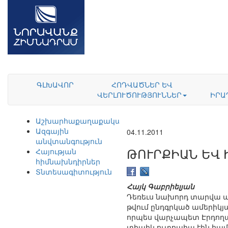
ԳԼԽԱՎՈՐ
ՀՈԴՎԱԾՆԵՐ ԵՎ
ՎԵՐԼՈՒԾՈՒԹՅՈՒՆՆԵՐ
ԻՐԱ
Աշխարհաքաղաքականություն
Ազգային
04.11.2011
անվտանգություն
ԹՈՒՐՔԻԱՆ ԵՎ 
Հայության
հիմնախնդիրներ
Տնտեսագիտություն
Հայկ Գաբրիելյան
Դեռեւս նախորդ տարվա ա
թվում ընդգրկած ամերիկյա
որպես վարչապետ Էրդողա
տիպիկ ուտոպիա էին համար