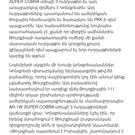
SUPER COBRA
տիպի 3 ուղղաթիռ եւ այդ
առաջարկով դիմելու է Կոնգրեսին։ Այդ
ուղղաթիռները պատկանում են ամերիկյան
ծովային հետեւակին եւ ծառայելու են
PKK
-ի դեմ
պայքարին: Այս նախաձեռնությունը նույնպես
պատահական չէ, քանի որ վերջին ամիսներին
Թուրքիայի ռազմաօդային ուժերը մի քանի
մարտական ուղղաթիռ են կորցրել քուրդ
զինյալների դեմ պայքարում եւ նոր ուղղաթիռների
կարիք են զգում:
Նոյեմբերի սկզբին մի խումբ կոնգրեսականներ
Կոնգրեսի դիտարկմանը ներկայացրին թիվ 83
բանաձեւը, որով Վաշինգտոնին կոչ էին անում զենք
չվաճառել Թուրքիային։ Այդ բանաձեւով
նախատեսվում էր արգելք դնել Թուրքիային 111
միլիոն դոլար ընդհանուր արժողությամբ
ամերիկյան սպառազինության եւ մասնավորապես
AH-1W
SUPER COBRA
տիպի 3 ուղղաթիռների
վաճառքի վրա։ Կոնգրեսականները նշել էին, որ
իրենց մտահոգում է Թուրքիայի բացասական
դիրքորոշումը ԱՄՆ-ի դաշնակիցների նկատմամբ.
«Թուրքիան սպառնում է Իսրայելին, շարունակում է