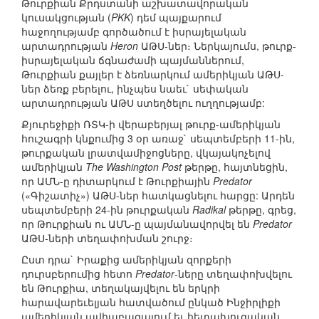
Թուրքիան Քրդստանի աշխատավորական
կուսակցության (
PKK
) դեմ պայքարում
հաջողությամբ գործածում է իսրայելական
արտադրության
Heron
ԱԹՍ-ներ։ Ներկայումս, թուրք-
իսրայելական ճգնաժամի պայմաններում,
Թուրքիան քայլեր է ձեռնարկում ամերիկյան ԱԹՍ-
ներ ձեռք բերելու, ինչպես նաեւ` սեփական
արտադրության ԱԹՍ ստեղծելու ուղղությամբ:
Քյուրեջիքի ՌՏԿ-ի վերաբերյալ թուրք-ամերիկյան
հուշագրի կնքումից 3 օր առաջ` սեպտեմբերի 11-ին,
թուրքական լրատվամիջոցները, վկայակոչելով
ամերիկյան
The Washington Post
թերթը, հայտնեցին,
որ ԱՄՆ-ը դիտարկում է Թուրքիային
Predator
(«Գիշատիչ») ԱԹՍ-ներ հատկացնելու հարցը: Արդեն
սեպտեմբերի 24-ին թուրքական
Radikal
թերթը, գրեց,
որ Թուրքիան ու ԱՄՆ-ը պայմանավորվել են
Predator
ԱԹՍ-ների տեղափոխման շուրջ։
Ըստ դրա` Իրաքից ամերիկյան զորքերի
դուրսբերումից հետո
Predator
-ները տեղափոխվելու
են Թուրքիա, տեղակայվելու են երկրի
հարավարեւելյան հատվածում ընկած Ինջիրլիքի
ամերիկյան ավիաբազայում եւ հետախուզական