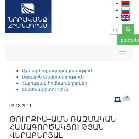
բաժանո
Աշխարհաքաղաքականություն
Ազգային անվտանգություն
Հայության հիմնախնդիրներ
Տնտեսագիտություն
02.12.2011
ԹՈՒՐՔԻԱ–ԱՄՆ ՌԱԶՄԱԿԱՆ
ՀԱՄԱԳՈՐԾԱԿՑՈՒԹՅԱՆ
ՎԵՐԱԲԵՐՅԱԼ