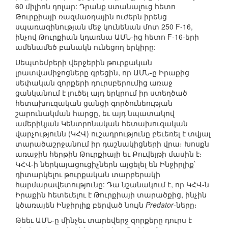
60 միլիոն դոլար: Դրանք ստանալուց հետո
Թուրքիայի ռազմաօդային ուժերն իրենց
սպառազինության մեջ կունենան մոտ 250 F-16,
ինչով Թուրքիան կդառնա ԱՄՆ-ից հետո F-16-երի
ամենամեծ բանակն ունեցող երկիրը:
Սեպտեմբերի վերջերին թուրքական
լրատվամիջոցները գրեցին, որ ԱՄՆ-ը Իրաքից
սեփական զորքերի դուրսբերումից առաջ
ցանկանում է լուծել այդ երկրում իր ստեղծած
հետախուզական ցանցի գործունեության
շարունակման հարցը, եւ այդ նպատակով
ամերիկյան Կենտրոնական հետախուզական
վարչությունն (ԿՀՎ) ուշադրությունը բեւեռել է տվյալ
տարածաշրջանում իր դաշնակիցների վրա։ Խոսքն
առաջին հերթին Թուրքիայի եւ Քուվեյթի մասին է։
ԿՀՎ-ի ներկայացուցիչներն այցելել են Ինջիրլիք`
դիտարկելու թուրքական տարբերակի
հարմարավետությունը: Դա նշանակում է, որ ԿՀՎ-ն
Իրաքին հետեւելու է Թուրքիայի տարածքից, ինչին
կծառայեն Ինջիրլիք բերված նույն
Predator
-ները։
Թեեւ ԱՄՆ-ը մինչեւ տարեվերջ զորքերը դուրս է