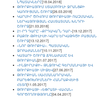
ՆՊԱՏԱԿՆԵՐԸ
[18.04.2018]
ԹՈՒՐՔԻԱՅՈՒՄ ՍՏԱՄԲՈՒԼԻ ՋՐԱՆՑՔԻ
ԿԱՌՈՒՑՄԱՆ ՇՈՒՐՋ
[26.03.2018]
ԿԱՐՄԻՐ ԾՈՎՈՒՄ ԹՈՒՐՔԻԱՅԻ ՌԱԶՄԱԿԱՆ
ՆԵՐԿԱՅՈՒԹՅԱՆ ՀԱՍՏԱՏՄԱՆ ԽՆԴՐԻ
ՇՈՒՐՋ
[21.03.2018]
21-ՐԴ ԴԱՐԸ՝ «ՔՐԴԱԿԱ՞Ն ԴԱՐ»
[19.12.2017]
ԲԱՔՈՒ-ԹԲԻԼԻՍԻ-ԿԱՐՍ ԵՐԿԱԹԳԾԻ ԲԱՑՄԱՆ
ՇՈՒՐՋ
[13.12.2017]
«ՆՈՐ ԹՈՒՐՔԻԱ». ՊԱՏՄԱԿԱՆ
ՋՐԲԱԺԱՆՆԵՐ
[10.11.2017]
ԿԱՏԱՐԻ ՇՈՒՐՋ ՃԳՆԱԺԱՄԸ ԵՎ
ԹՈՒՐՔԻԱՆ
[21.07.2017]
«ԻՆՋԻՐԼԻՔԻ» ԹՆՋՈՒԿԸ ԳԵՐՄԱՆԻԱՅԻ ԵՎ
ԹՈՒՐՔԻԱՅԻ ՄԻՋԵՎ
[27.06.2017]
ԹՈՒՐՔԻԱՆ ՍԱՀՄԱՆԱԴՐԱԿԱՆ
ԲԱՐԵՓՈԽՈՒՄՆԵՐԻ ՀԱՆՐԱՔՎԵԻՑ
ՀԵՏՈ
[11.05.2017]
ԹՈՒՐՔԻԱՅԻ «ԵՓՐԱՏԻ ՎԱՀԱՆ»
ԳՈՐԾՈՂՈՒԹՅՈՒՆԸ
[04.04.2017]