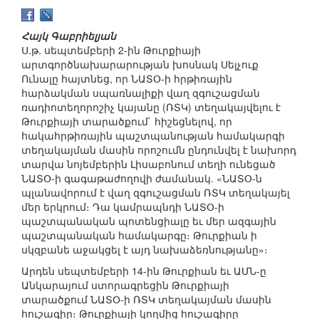
Հայկ Գաբրիելյան
Ս.թ. սեպտեմբերի 2-ին Թուրքիայի
արտգործնախարարության խոսնակ Սելչուք
Ունալը հայտնեց, որ ՆԱՏՕ-ի հրթիռային
հարձակման սպառնալիքի վաղ զգուշացման
ռադիոտեղորոշիչ կայանը (ՌՏԿ) տեղակայվելու է
Թուրքիայի տարածքում` հիշեցնելով, որ
հակահրթիռային պաշտպանության համակարգի
տեղակայման մասին որոշումն ընդունվել է նախորդ
տարվա նոյեմբերին Լիսաբոնում տեղի ունեցած
ՆԱՏՕ-ի գագաթաժողովի ժամանակ. «ՆԱՏՕ-ն
պլանավորում է վաղ զգուշացման ՌՏԿ տեղակայել
մեր երկրում։ Դա կամրապնդի ՆԱՏՕ-ի
պաշտպանական պոտենցիալը եւ մեր ազգային
պաշտպանական համակարգը։ Թուրքիան ի
սկզբանե աջակցել է այդ նախաձեռնությանը»։
Արդեն սեպտեմբերի 14-ին Թուրքիան եւ ԱՄՆ-ը
Անկարայում ստորագրեցին Թուրքիայի
տարածքում ՆԱՏՕ-ի ՌՏԿ տեղակայման մասին
հուշագիր։ Թուրքիայի կողմից հուշագիրը