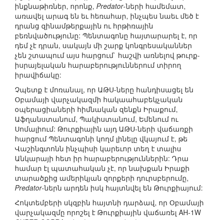
ինքնաթիռներ, որոնք,
Predator
-ների համեմատ,
առավել արագ են եւ հեռահար, ինչպես նաեւ մեծ է
դրանց զինամթերքային ու հրթիռային
բեռնվածությունը: Պենտագոնը հայտարարել է, որ
դեմ չէ դրան, սակայն մի շարք կոնգրեսականներ
չեն շտապում այս հարցում` հաշվի առնելով թուրք-
իսրայելական հարաբերություններում տիրող
իրավիճակը:
Չպետք է մոռանալ, որ ԱԹՍ-ները հանդիսացել են
Օբամայի վարչակազմի հակաահաբեկչական
օպերացիաների հիմնական զենքն Իրաքում,
Աֆղանստանում, Պակիստանում, Եմենում ու
Սոմալիում: Թուրքիային այդ ԱԹՍ-ների վաճառքի
հարցում Պենտագոնի կողմ լինելը վկայում է, թե
Վաշինգտոնն ինչպիսի կարեւոր տեղ է տալիս
Անկարայի հետ իր հարաբերություններին: Դրա
համար էլ պատահական չէ, որ նախքան Իրաքի
տարածքից ամերիկյան զորքերի դուրսբերումը,
Predator
-ներն արդեն իսկ հայտնվել են Թուրքիայում:
Հոկտեմբերի սկզբին հայտնի դարձավ, որ Օբամայի
վարչակազմը որոշել է Թուրքիային վաճառել AH-1W