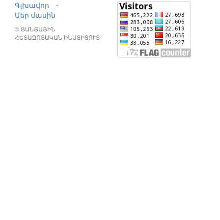
Գլխավոր
⋅
Մեր մասին
© ՑԱՆՑԱՅԻՆ
ՀԵՏԱԶՈՏԱԿԱՆ ԻՆՍՏԻՏՈՒՏ