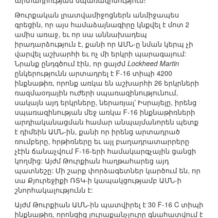
արտադրության սպառազինություն։
Թուրքական լրատվամիջոցներն անմիջապես
գրեցին, որ այս համաձայնագիրը կնքվել է մոտ 2
ամիս առաջ, եւ որ սա աննախադեպ
իրադարձություն է, քանի որ ԱՄՆ-ը նման կերպ չի
վարվել աշխարհի եւ ոչ մի երկրի պարագայում:
Նրանք ընդգծում էին, որ ցայժմ
Lockheed Martin
ընկերությունն արտադրել է F-16 տիպի 4200
ինքնաթիռ, որոնք առկա են աշխարհի 26 երկրների
ռազմաօդային ուժերի սպառազինությունում,
սակայն այդ երկրները, ներառյալ՝ Իսրայելը, իրենց
սպառազինության մեջ առկա F-16 ինքնաթիռների
արդիականացման համար անպայմանորեն պետք
է դիմեին ԱՄՆ-ին, քանի որ իրենց արտադրած
ռումբերը, հրթիռները եւ այլ բաղադրատարրերը
չէին ճանաչվում F-16-երի համակարգչային ցանցի
կողմից: Այժմ Թուրքիան հաղթահարեց այդ
պատնեշը: Մի շարք փորձագետներ կարծում են, որ
սա Քյուրեջիքի ՌՏԿ-ի կապակցությամբ ԱՄՆ-ի
շնորհակալությունն է:
Այժմ Թուրքիան ԱՄՆ-ին պատվիրել է 30 F-16 C տիպի
ինքնաթիռ, որոնցից յուրաքանչյուրը գնահատվում է