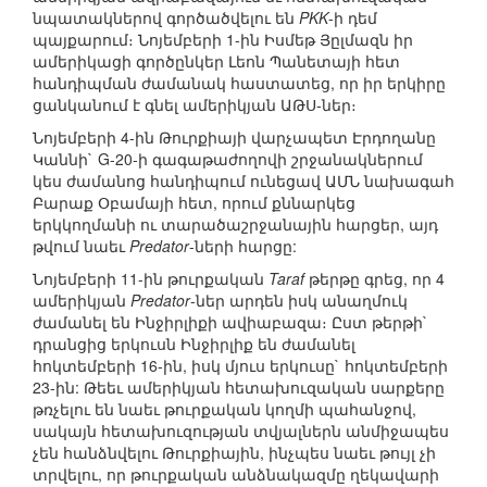
նպատակներով գործածվելու են
PKK
-ի դեմ
պայքարում։ Նոյեմբերի 1-ին Իսմեթ Յըլմազն իր
ամերիկացի գործընկեր Լեոն Պանետայի հետ
հանդիպման ժամանակ հաստատեց, որ իր երկիրը
ցանկանում է գնել ամերիկյան ԱԹՍ-ներ։
Նոյեմբերի 4-ին Թուրքիայի վարչապետ Էրդողանը
Կաննի` G-20-ի գագաթաժողովի շրջանակներում
կես ժամանոց հանդիպում ունեցավ ԱՄՆ նախագահ
Բարաք Օբամայի հետ, որում քննարկեց
երկկողմանի ու տարածաշրջանային հարցեր, այդ
թվում նաեւ
Predator
-ների հարցը:
Նոյեմբերի 11-ին թուրքական
Taraf
թերթը գրեց, որ 4
ամերիկյան
Predator
-ներ արդեն իսկ անաղմուկ
ժամանել են Ինջիրլիքի ավիաբազա։ Ըստ թերթի`
դրանցից երկուսն Ինջիրլիք են ժամանել
հոկտեմբերի 16-ին, իսկ մյուս երկուսը` հոկտեմբերի
23-ին: Թեեւ ամերիկյան հետախուզական սարքերը
թռչելու են նաեւ թուրքական կողմի պահանջով,
սակայն հետախուզության տվյալներն անմիջապես
չեն հանձնվելու Թուրքիային, ինչպես նաեւ թույլ չի
տրվելու, որ թուրքական անձնակազմը ղեկավարի