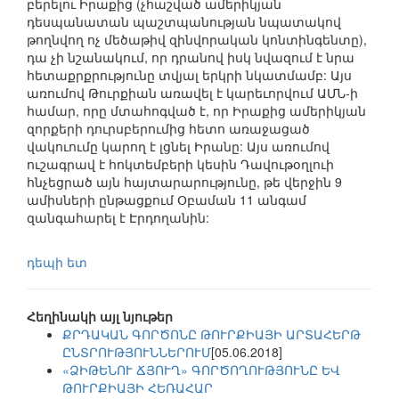
բերելու Իրաքից (չհաշված ամերիկյան
դեսպանատան պաշտպանության նպատակով
թողնվող ոչ մեծաթիվ զինվորական կոնտինգենտը),
դա չի նշանակում, որ դրանով իսկ նվազում է նրա
հետաքրքրությունը տվյալ երկրի նկատմամբ: Այս
առումով Թուրքիան առավել է կարեւորվում ԱՄՆ-ի
համար, որը մտահոգված է, որ Իրաքից ամերիկյան
զորքերի դուրսբերումից հետո առաջացած
վակուումը կարող է լցնել Իրանը: Այս առումով
ուշագրավ է հոկտեմբերի կեսին Դավութօղլուի
հնչեցրած այն հայտարարությունը, թե վերջին 9
ամիսների ընթացքում Օբաման 11 անգամ
զանգահարել է Էրդողանին:
դեպի ետ
Հեղինակի այլ նյութեր
ՔՐԴԱԿԱՆ ԳՈՐԾՈՆԸ ԹՈՒՐՔԻԱՅԻ ԱՐՏԱՀԵՐԹ
ԸՆՏՐՈՒԹՅՈՒՆՆԵՐՈՒՄ
[05.06.2018]
«ՁԻԹԵՆՈՒ ՃՅՈՒՂ» ԳՈՐԾՈՂՈՒԹՅՈՒՆԸ ԵՎ
ԹՈՒՐՔԻԱՅԻ ՀԵՌԱՀԱՐ