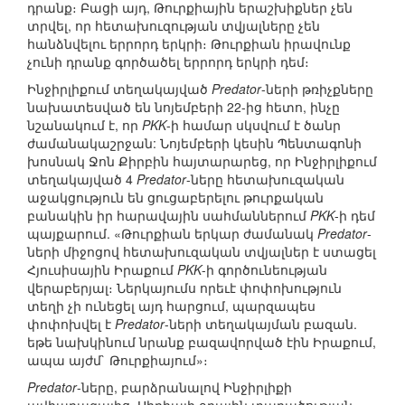
դրանք։ Բացի այդ, Թուրքիային երաշխիքներ չեն
տրվել, որ հետախուզության տվյալները չեն
հանձնվելու երրորդ երկրի։ Թուրքիան իրավունք
չունի դրանք գործածել երրորդ երկրի դեմ։
Ինջիրլիքում տեղակայված
Predator
-ների թռիչքները
նախատեսված են նոյեմբերի 22-ից հետո, ինչը
նշանակում է, որ
PKK
-ի համար սկսվում է ծանր
ժամանակաշրջան: Նոյեմբերի կեսին Պենտագոնի
խոսնակ Ջոն Քիրբին հայտարարեց, որ Ինջիրլիքում
տեղակայված 4
Predator
-ները հետախուզական
աջակցություն են ցուցաբերելու թուրքական
բանակին իր հարավային սահմաններում
PKK
-ի դեմ
պայքարում. «Թուրքիան երկար ժամանակ
Predator
-
ների միջոցով հետախուզական տվյալներ է ստացել
Հյուսիսային Իրաքում
PKK
-ի գործունեության
վերաբերյալ։ Ներկայումս որեւէ փոփոխություն
տեղի չի ունեցել այդ հարցում, պարզապես
փոփոխվել է
Predator
-ների տեղակայման բազան.
եթե նախկինում նրանք բազավորված էին Իրաքում,
ապա այժմ` Թուրքիայում»։
Predator
-ները, բարձրանալով Ինջիրլիքի