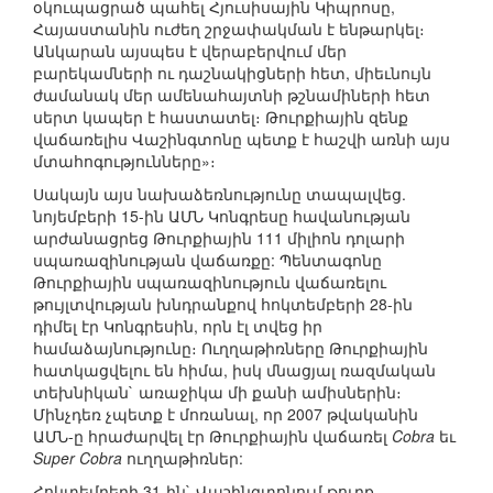
օկուպացրած պահել Հյուսիսային Կիպրոսը,
Հայաստանին ուժեղ շրջափակման է ենթարկել։
Անկարան այսպես է վերաբերվում մեր
բարեկամների ու դաշնակիցների հետ, միեւնույն
ժամանակ մեր ամենահայտնի թշնամիների հետ
սերտ կապեր է հաստատել։ Թուրքիային զենք
վաճառելիս Վաշինգտոնը պետք է հաշվի առնի այս
մտահոգությունները»։
Սակայն այս նախաձեռնությունը տապալվեց.
նոյեմբերի 15-ին ԱՄՆ Կոնգրեսը հավանության
արժանացրեց Թուրքիային 111 միլիոն դոլարի
սպառազինության վաճառքը: Պենտագոնը
Թուրքիային սպառազինություն վաճառելու
թույլտվության խնդրանքով հոկտեմբերի 28-ին
դիմել էր Կոնգրեսին, որն էլ տվեց իր
համաձայնությունը։ Ուղղաթիռները Թուրքիային
հատկացվելու են հիմա, իսկ մնացյալ ռազմական
տեխնիկան` առաջիկա մի քանի ամիսներին։
Մինչդեռ չպետք է մոռանալ, որ 2007 թվականին
ԱՄՆ-ը հրաժարվել էր Թուրքիային վաճառել
Cobra
եւ
Super Cobra
ուղղաթիռներ:
Հոկտեմբերի 31-ին` Վաշինգտոնում թուրք-