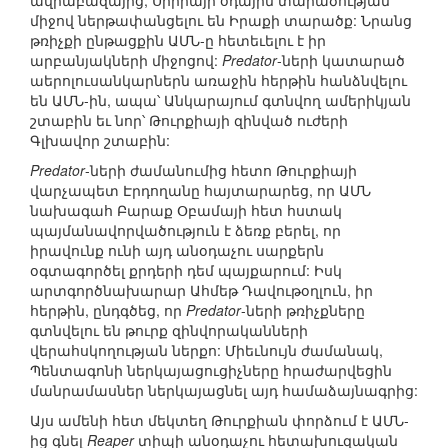
ավիաբազայից, Սիրիայի օդային տարածության
միջով ներթափանցելու են Իրաքի տարածք: Նրանց
թռիչքի ընթացքին ԱՄՆ-ը հետեւելու է իր
արբանյակների միջոցով:
Predator
-ների կատարած
աերոլուսանկարներն առաջին հերթին հանձնվելու
են ԱՄՆ-ին, ապա՝ Անկարայում գտնվող ամերիկյան
շտաբին եւ նոր՝ Թուրքիայի զինված ուժերի
Գլխավոր շտաբին:
Predator
-ների ժամանումից հետո Թուրքիայի
վարչապետ Էրդողանը հայտարարեց, որ ԱՄՆ
նախագահ Բարաք Օբամայի հետ հստակ
պայմանավորվածություն է ձեռք բերել, որ
իրավունք ունի այդ անօդաչու սարքերն
օգտագործել քրդերի դեմ պայքարում: Իսկ
արտգործնախարար Ահմեթ Դավութօղլուն, իր
հերթին, ընդգծեց, որ
Predator
-ների թռիչքները
գտնվելու են թուրք զինվորականների
վերահսկողության ներքո: Միեւնույն ժամանակ,
Պենտագոնի ներկայացուցիչները հրաժարվեցին
մանրամասներ ներկայացնել այդ համաձայնագրից:
Այս ամենի հետ մեկտեղ Թուրքիան փորձում է ԱՄՆ-
ից գնել
Reaper
տիպի անօդաչու հետախուզական