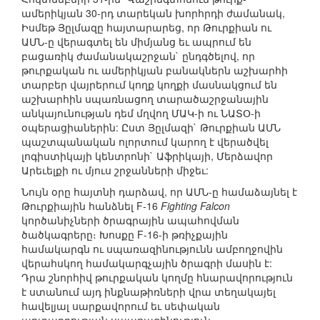
ամերիկյան 30-րդ տարեկան խորհրդի ժամանակ,
Իսմեթ Յըլմազը հայտարարեց, որ Թուրքիան ու
ԱՄՆ-ը վերագտել են միմյանց եւ ապրում են
բացառիկ ժամանակաշրջան` ընդգծելով, որ
թուրքական ու ամերիկյան բանակներն աշխարհի
տարբեր վայրերում կողք կողքի մասնակցում են
աշխարհին սպառնացող տարածաշրջանային
անկայունության դեմ մղվող ՄԱԿ-ի ու ՆԱՏՕ-ի
օպերացիաներին: Ըստ Յըլմազի` Թուրքիան ԱՄՆ
պաշտպանական ոլորտում կարող է վերածվել
լոգիստիկայի կենտրոնի` Աֆրիկայի, Մերձավոր
Արեւելքի ու մյուս շրջանների միջեւ:
Նույն օրը հայտնի դարձավ, որ ԱՄՆ-ը համաձայնել է
Թուրքիային հանձնել F-16
Fighting Falcon
կործանիչների ծրագրային ապահովման
ծածկագրերը։ Խոսքը F-16-ի թռիչքային
համակարգն ու սպառազինությունն ամբողջովին
վերահսկող համակարգչային ծրագրի մասին է:
Դրա շնորհիվ թուրքական կողմը հնարավորություն
է ստանում այդ ինքնաթիռների վրա տեղակայել
հավելյալ սարքավորում եւ սեփական