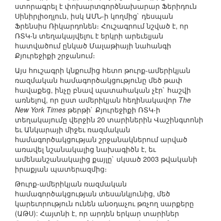
ստորագրել է փոխարտգործնախարար Ֆերիդուն
Սինիրլիօղլուն, իսկ ԱՄՆ-ի կողմից` դեսպան
Ֆրենսիս Ռիկարդոնեն։ Հուշագրում նշված է, որ
ՌՏԿ-ն տեղակայվելու է երկրի արեւելյան
հատվածում ընկած Մալաթիայի նահանգի
Քյուրեջիքի շրջանում։
Այս հուշագրի կնքումից հետո թուրք-ամերիկյան
ռազմական համագործակցությունը մեծ թափ
հավաքեց, ինչը բնավ պատահական չէր` հաշվի
առնելով, որ ըստ ամերիկյան հեղինակավոր
The
New York Times
թերթի` Քյուրեջիքի ՌՏԿ-ի
տեղակայումը վերջին 20 տարիներին Վաշինգտոնի
եւ Անկարայի միջեւ ռազմական
համագործակցության շրջանակներում արված
առավել նշանակալից նախագիծն է, եւ
ամենանշանակալից քայլը` սկսած 2003 թվականի
իրաքյան պատերազմից։
Թուրք-ամերիկյան ռազմական
համագործակցության տեսանկյունից, մեծ
կարեւորություն ունեն անօդաչու թռչող սարքերը
(ԱԹՍ): Հայտնի է, որ արդեն երկար տարիներ