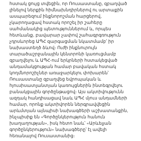
հստակ ցույց տվեցին, որ Ռուսաստանը, զբաղված
լինելով ներքին հիմնախնդիրներով ու արտաքին
ասպարեզում ինքնորոշման հարցերով,
չկարողացավ հստակ որոշել իր շահերը
սահմանակից պետություններում և, որպես
հետևանք, բավարար չափով շահագրգռություն
չդրսևորեց ԱՊՀ զարգացման նկատմամբ՝ իր
նախաստեղծ ձևով։ Ուժի ինքնուրույն
տարածաշրջանային կենտրոնի կառուցմամբ
զբաղվելու և ԱՊՀ-ում երկրների հստակեցված
անդամակցության համար բավական հստակ
կողմնորոշիչներ առաջարկելու փոխարեն՝
Ռուսաստանը զբաղվեց եվրոպական և
հյուսիսատլանտյան կառույցներին ինտեգրվելու
բանակցային գործընթացով։ Այս ակտիվությունն
ազդակ հանդիսացավ նաև ԱՊՀ մյուս անդամների
համար, որոնք ակտիվորեն ներգրավվեցին
արևմտյան այնպիսի նախագծերի աշխատանքին,
ինչպիսիք են «Գործընկերություն հանուն
խաղաղության», իսկ հետո նաև՝ «Արևելյան
գործընկերություն» նախագծերը՝ էլ ավելի
հեռանալով Ռուսաստանից։