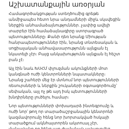
Աշխատանքային առօրյան
Համագործակցության ստեղծումից գրեթե
անմիջապես հետո նրա անդամների միջև սկսվեցին
ներքին անհամաձայնություններ. չափից ավելի
տարբեր էին համաձայնագիրը ստորագրած
պետությունները։ Քանի դեռ նրանք Միության
հանրապետություններ էին, նրանց տնտեսական և
սոցիալական անհավասարությունն այնքան էլ
նկատելի չէր։ Բայց անկախությունն այնքան էլ հեշտ
բան չէ։
Այլ էին նաև ԽՍՀՄ փլուզման ակունքների մոտ
կանգնած ուժի կենտրոնների նպատակները։
Նրանց շահերի մեջ էր մտնում նոր պետությունների
ռեսուրսների և ներքին շուկաների օգտագործումը՝
սեփական, այլ ոչ թե այդ իսկ պետությունների
խնդիրները լուծելու համար։
Նոր պետությունների փոխադարձ ինտեգրումը և
ուժի նոր՝ թող որ տարածաշրջանային կենտրոնի
կազմավորումը հենց նոր խորտակված հսկայի
տարածքում ակնհայտորեն ակտուալ չէր,
մանավանդ որ հենց այդ ժամանակ ավարտվեց