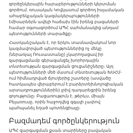
գործընկերային հարաբերությունների կերտման
գործում. ռուսական Կովկասում գործող իսլամական
ահաբեկչական կազմակերպությունների
էմիսարներն ավելի հաճախ էին իրենց բազաների
համար օգտագործում ԱՊՀ սահմանակից անդամ
պետությունների տարածքը։
Հատկանշական է, որ երկու տասնամյակում նոր
կազմավորված պետություններից ոչ մեկը
(ներառյալ Ռուսաստանը) չկարողացավ իր
զարգացմամբ գերազանցել խորհրդային
տնտեսության զարգացման ցուցանիշները։ Այդ
պետությունների մեծ մասում տնտեսության ԽՍՀՄ-
ում հիմնադրված ճյուղերից շատերը (ասվածը
հատկապես վերաբերում է բարձրտեխնոլոգիական
արտադրություններին) լրիվ դադարեցրին իրենց
գոյությունը։ Բացառություն է, թերևս, միայն
Բելառուսը, որին հաջողվեց զգալի չափով
պահպանել եղած պոտենցիալը։
Բազմադեմ գործընկերություն
ԱՊՀ զարգացման քսան տարիները բավական