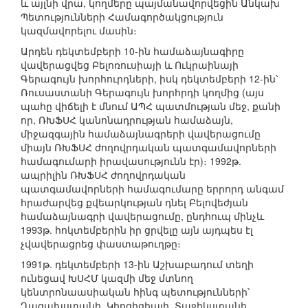
և այլնի վրա, կողմերը պայմանավորվեցին Անկախ
Պետությունների Համագործակցություն
կազմավորելու մասին։
Արդեն դեկտեմբերի 10-ին համաձայնագիրը
վավերացվեց Բելոռուսիայի և Ուկրաինայի
Գերագույն խորհուրդների, իսկ դեկտեմբերի 12-ին՝
Ռուսաստանի Գերագույն խորհրդի կողմից (այս
պահը վիճելի է մնում ԱՊՀ պատմության մեջ, քանի
որ, ՌԽՖՍՀ կանոնադրության համաձայն,
միջազգային համաձայնագրերի վավերացումը
միայն ՌԽՖՍՀ ժողովրդական պատգամավորների
համագումարի իրավասությունն էր)։ 1992թ.
ապրիլին ՌԽՖՍՀ ժողովրդական
պատգամավորների համագումարը երրորդ անգամ
հրաժարվեց քվեարկության դնել Բելովեժյան
համաձայնագրի վավերացումը, ընդհուպ մինչև
1993թ. հոկտեմբերին իր ցրվելը այն այդպես էլ
չվավերացրեց փաստաթուղթը։
1991թ. դեկտեմբերի 13-ին Աշխաբադում տեղի
ունեցավ ԽՍՀՄ կազմի մեջ մտնող
կենտրոնաասիական հինգ պետությունների՝
Ղազախստանի, Կիրգիզիայի, Տաջիկստանի,