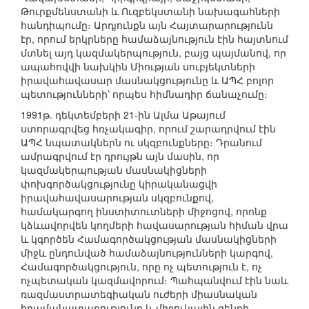
Թուրքմենստանի և Ուզբեկստանի նախագահների
հանդիպումը։ Արդյունքն այն Հայտարարությունն
էր, որում երկրները համաձայնություն էին հայտնում
մտնել այդ կազմակերպություն, բայց պայմանով, որ
ապահովվի նախկին Միության սուբյեկտների
իրավահավասար մասնակցությունը և ԱՊՀ բոլոր
պետությունների՝ որպես հիմնադիր ճանաչումը։
1991թ. դեկտեմբերի 21-ին Ալմա Աթայում
ստորագրվեց հռչակագիր, որում շարադրվում էին
ԱՊՀ նպատակներն ու սկզբունքները։ Դրանում
ամրագրվում էր դրույթն այն մասին, որ
կազմակերպության մասնակիցների
փոխգործակցությունը կիրականացվի
իրավահավասարության սկզբունքով,
համակարգող ինստիտուտների միջոցով, որոնք
կձևավորվեն կողմերի հավասարության հիման վրա
և կգործեն Համագործակցության մասնակիցների
միջև ընդունված համաձայնությունների կարգով,
Համագործակցություն, որը ոչ պետություն է, ոչ
ոչպետական կազմավորում։ Պահպանվում էին նաև
ռազմաստրատեգիական ուժերի միասնական
հրամանատարությունը և միջուկային զենքի