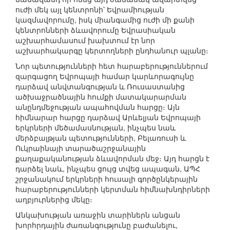
ուժի մեկ այլ կենտրոնի՝ Եվրամիության
կազմավորումը, իսկ միանգամից ուժի մի քանի
կենտրոնների ձևավորումը Եվրասիական
աշխարհամասում խախտում էր նոր
աշխարհակարգը կերտողների ընդհանուր պլանը։
Նոր պետությունների հետ հարաբերություններում
զարգացող Եվրոպայի համար կարևորագույնը
դարձավ անվտանգության և Ռուսաստանից
ածխաջրածնային հումքի մատակարարման
անընդմեջության ապահովման հարցը։ Այն
հիմնարար հարցը դարձավ Արևելյան Եվրոպայի
երկրների մեծամասնության, ինչպես նաև
մերձբալթյան պետությունների, Բելառուսի և
Ուկրաինայի տարածաշրջանային
քաղաքականության ձևավորման մեջ։ Այդ հարցն է
դարձել նաև, ինչպես ցույց տվեց ապագան, ԱՊՀ
շրջանակում երկրների հուսալի գործընկերային
հարաբերությունների կերտման հիմնախնդիրների
աղբյուրներից մեկը։
Անկախության առաջին տարիներն անցան
խորհրդային ժառանգությունը բաժանելու,