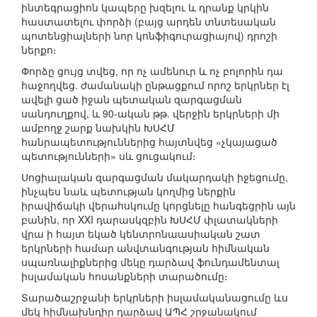
ինտեգրացիոն կապերը խզելու և դրանք կրկին
հաստատելու փորձի (բայց արդեն տնտեսական
պոտենցիալների նոր կոնֆիգուրացիայով) դրոշի
ներքո։
Փորձը ցույց տվեց, որ ոչ ամենուր և ոչ բոլորին դա
հաջողվեց. ժամանակի ընթացքում որոշ երկրներ էլ
ավելի ցած իջան պետական զարգացման
սանդուղքով, և 90-ական թթ. վերջին երկրների մի
ամբողջ շարք նախկին ԽՍՀՄ
հանրապետություններից հայտնվեց «չկայացած
պետությունների» սև ցուցակում։
Սոցիալական զարգացման մակարդակի իջեցումը,
ինչպես նաև պետության կողմից ներքին
իրավիճակի վերահսկումը կորցնելը հանգեցրին այն
բանին, որ XXI դարասկզբին ԽՍՀՄ փլատակների
վրա ի հայտ եկած կենտրոնաասիական շատ
երկրների համար անվտանգության հիմնական
սպառնալիքներից մեկը դարձավ ֆունդամենտալ
իսլամական հոսանքների տարածումը։
Տարածաշրջանի երկրների իսլամականացումը ևս
մեկ հիմնախնդիր դարձավ ԱՊՀ շրջանակում