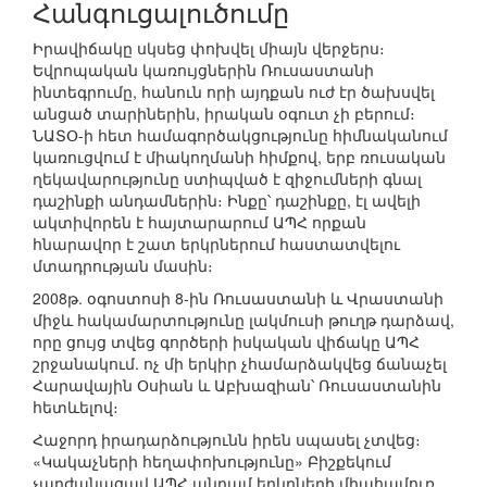
Հանգուցալուծումը
Իրավիճակը սկսեց փոխվել միայն վերջերս։
Եվրոպական կառույցներին Ռուսաստանի
ինտեգրումը, հանուն որի այդքան ուժ էր ծախսվել
անցած տարիներին, իրական օգուտ չի բերում։
ՆԱՏՕ-ի հետ համագործակցությունը հիմնականում
կառուցվում է միակողմանի հիմքով, երբ ռուսական
ղեկավարությունը ստիպված է զիջումների գնալ
դաշինքի անդամներին։ Ինքը՝ դաշինքը, էլ ավելի
ակտիվորեն է հայտարարում ԱՊՀ որքան
հնարավոր է շատ երկրներում հաստատվելու
մտադրության մասին։
2008թ. օգոստոսի 8-ին Ռուսաստանի և Վրաստանի
միջև հակամարտությունը լակմուսի թուղթ դարձավ,
որը ցույց տվեց գործերի իսկական վիճակը ԱՊՀ
շրջանակում. ոչ մի երկիր չհամարձակվեց ճանաչել
Հարավային Օսիան և Աբխազիան՝ Ռուսաստանին
հետևելով։
Հաջորդ իրադարձությունն իրեն սպասել չտվեց։
«Կակաչների հեղափոխությունը» Բիշքեկում
չարժանացավ ԱՊՀ անդամ երկրների միահամուռ