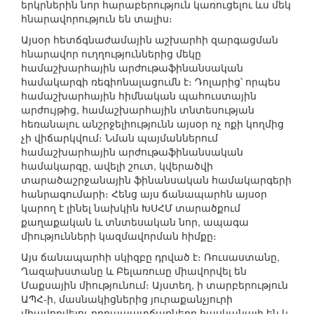
երկրներին նոր հարաբերություն կառուցելու ևս մեկ
հնարավորություն են տալիս։
Այսօր հետճգնաժամային աշխարհի զարգացման
հնարավոր ուղղություններից մեկը
համաշխարհային արժութաֆինանսական
համակարգի ռեգիոնալացումն է։ Դոլարից՝ որպես
համաշխարհային հիմնական պահուստային
արժույթից, համաշխարհային տնտեսության
հեռանալու անշրջելիությունն այսօր ոչ ոքի կողմից
չի վիճարկվում։ Նման պայմաններում
համաշխարհային արժութաֆինանսական
համակարգը, ավելի շուտ, կվերածվի
տարածաշրջանային ֆինանսական համակարգերի
հանրագումարի։ Հենց այս ճանապարհն այսօր
կարող է լինել նախկին ԽՍՀՄ տարածքում
քաղաքական և տնտեսական նոր, ապագա
միությունների կազմավորման հիմքը։
Այս ճանապարհի սկիզբը դրված է։ Ռուսաստանը,
Ղազախստանը և Բելառուսը միավորվել են
Մաքսային միությունում։ Այստեղ, ի տարբերություն
ԱՊՀ-ի, մասնակիցներից յուրաքանչյուրի
միավորվելու դրդապատճառները հասկանալի են և