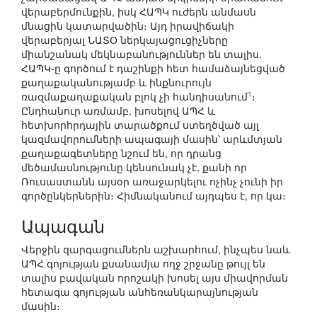
վերաբերմունքին, իսկ ՀԱՊԿ ուժերն անմասն
մնացին կատարվածին։ Այդ իրավիճակի
վերաբերյալ ՆԱՏՕ ներկայացուցիչները
միանշանակ մեկնաբանություններ են տալիս.
ՀԱՊԿ-ը գործում է դաշինքի հետ համաձայնեցված
քաղաքականությամբ և ինքնուրույն
1
ռազմաքաղաքական բլոկ չի հանդիսանում
։
Ընդհանուր առմամբ, խոսելով ԱՊՀ և
հետխորհրդային տարածքում ստեղծված այլ
կազմավորումների ապագայի մասին՝ արևմտյան
քաղաքագետները նշում են, որ դրանց
մեծամասնությունը կենսունակ չէ, քանի որ
Ռուսաստանն այսօր առաջարկելու ոչինչ չունի իր
գործընկերներին։ Հիմնականում այդպես է, որ կա։
Ապագան
Վերջին զարգացումներն աշխարհում, ինչպես նաև
ԱՊՀ գոյության քսանամյա ողջ շրջանը թույլ են
տալիս բավական որոշակի խոսել այս միավորման
հետագա գոյության անհեռանկարայնության
մասին։