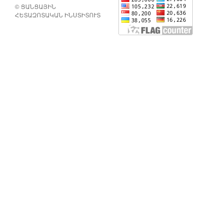
© ՑԱՆՑԱՅԻՆ
ՀԵՏԱԶՈՏԱԿԱՆ ԻՆՍՏԻՏՈՒՏ