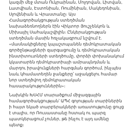
կազմի մեջ մտան Ուկրաինան, Մոլդովան, Լիտվան,
Լատվիան, Էստոնիան, Ռումինիան, Մակեդոնիան,
Սլովենիան և Վրաստանը։ Այս
Համագործակցության ստեղծման
նախաձեռնողներն էին Վիկտոր Յուշչենկոն և
Միխայիլ Սահակաշվիլին։ Ընկերակցության
ստեղծման մասին հռչակագրում նշվում է.
«մասնակիցները կպաշտպանեն դեմոկրատական
գործընթացների զարգացումը և դեմոկրատական
ինստիտուտների ստեղծումը, փորձի փոխանակում
կկատարեն դեմոկրատիայի ամրապնդման և
մարդու իրավունքների հարգման գործում, ինչպես
նաև կհամատեղեն ջանքերը՝ աջակցելու համար
նոր ստեղծվող դեմոկրատական
հասարակություններին»։
Նախկին ԽՍՀՄ տարածքում միջազգային
համագործակցության՝ ԱՊՀ գոյության տարիներին
ի հայտ եկած տարբերակների առատությունը ցույց
է տալիս, որ Ռուսաստանը հստակ ու պարզ
պատկերացում չուներ, թե ինչու է այդ ամենը
պետք։