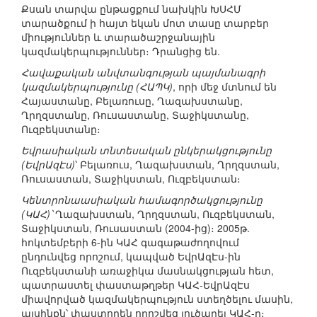
Քսան տարվա ընթացքում նախկին ԽՍՀՄ
տարածքում ի հայտ եկան մոտ տասը տարբեր
միություններ և տարածաշրջանային
կազմակերպություններ։ Դրանցից են.
Հավաքական անվտանգության պայմանագրի
կազմակերպությունը (ՀԱՊԿ)
, որի մեջ մտնում են
Հայաստանը, Բելառուսը, Ղազախստանը,
Ղրղզստանը, Ռուսաստանը, Տաջիկստանը,
Ուզբեկստանը։
Եվրասիական տնտեսական ընկերակցությունը
(ԵվրԱզԷս)
՝ Բելառուս, Ղազախստան, Ղրղզստան,
Ռուսաստան, Տաջիկստան, Ուզբեկստան։
Կենտրոնաասիական համագործակցությունը
(ԿԱՀ)՝
Ղազախստան, Ղրղզստան, Ուզբեկստան,
Տաջիկստան, Ռուսաստան (2004-ից)։ 2005թ.
հոկտեմբերի 6-ին ԿԱՀ գագաթաժողովում
ընդունվեց որոշում, կապված ԵվրԱզԷս-ին
Ուզբեկստանի առաջիկա մասնակցության հետ,
պատրաստել փաստաթղթեր ԿԱՀ-ԵվրԱզԷս
միավորված կազմակերպություն ստեղծելու մասին,
այսինքն՝ փաստորեն որոշվեց լուծարել ԿԱՀ-ը։