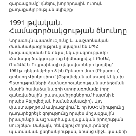
զարգացումը՝ դնելով խորհրդային ուրույն
քաղաքակրթության սկիզբը։
1991 թվական.
Համագործակցության ծնունդը
Նորագույն պատմությունը և պաշտոնական
ժամանակագրությունը սկսվում են ԱՊՀ
կազմավորման հետևյալ նկարագրությամբ։
Համագործակցությունը հիմնադրվել է ԲԽՍՀ,
ՌԽՖՍՀ և Ուկրաինայի ղեկավարների կողմից՝
1991թ. դեկտեմբերի 8-ին Բրեստի մոտ (Բելառուս)
գտնվող Վիսկուլիում (Բելովեժյան անտառ) Անկախ
Պետությունների Համագործակցության ստեղծման
մասին համաձայնագրի ստորագրմամբ (որը
զանգվածային լրատվամիջոցներում հայտնի է
որպես Բելովեժյան համաձայնագիր)։ Այդ
փաստաթղթում ամրագրվում է, որ ԽՍՀ Միությունը
դադարեցրել է գոյությունը որպես միջազգային
իրավունքի և աշխարհաքաղաքական իրողության
սուբյեկտ։ Սակայն, հենվելով ժողովուրդների
պատմական ընդհանրության, նրանց միջև կապերի