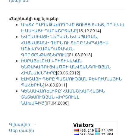
դեպի ետ
Հեղինակի այլ նյութեր
ԱԽՏՀ ԳԱԳԱԹԱԺՈՂՈՎԸ ՑՈՒՅՑ ՏՎԵՑ, ՈՐ ԵԿԵԼ
Է ԱՍԻԱՅԻ ԴԱՐԱՇՐՋԱՆԸ
[18.12.2014]
ԵՎՐԱՍԻԱՅԻ ՆԵՐԿԱՆ ԵՎ ԱՊԱԳԱՆ,
ՀԱՅԱՍՏԱՆԻ ԴԵՐՆ ՈՒ ՏԵՂԸ ՆԵՐԿԱՅԻՍ
ԱՇԽԱՐՀԱՔԱՂԱՔԱԿԱՆ
ԳՈՐԾԸՆԹԱՑՆԵՐՈՒՄ
[21.03.2013]
ԻՍՐԱՅԵԼՈՒՄ ԿՐԻՏԻԿԱԿԱՆ
ԵՆԹԱԿԱՌՈՒՑՎԱԾՔԻ ԱՆՎՏԱՆԳՈՒԹՅԱՆ
ՀԻՄՆԱԽՆԴԻՐԸ
[20.06.2012]
ԷԼԻՏԱՅԻ ԴԵՐԸ ՊԱՏՄՈՒԹՅԱՆ ԲԵԿՈՒՄՆԱՅԻՆ
ՊԱՀԵՐԻՆ
[14.03.2011]
ԿԵՆՍԱՎԱՌԵԼԻՔԸ՝ ՀԱՄԱՇԽԱՐՀԱՅԻՆ
ՏՆՏԵՍՈՒԹՅԱՆ ՎԻՐՏՈՒԱԼ
ՆԱԽԱԳԻԾ
[07.04.2008]
Գլխավոր
⋅
Մեր մասին