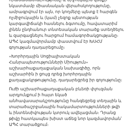
նկատմամբ միասնական վերահսկողությունը,
ամրագրվում էր այն, որ կողմերը պետք է հարգեն
ոչմիջուկային և (կամ) չեզոք պետության
կարգավիճակի հասնելու ձգտումը, հավատարիմ
լինեն ընդհանուր տնտեսական տարածք ստեղծելու
և զարգացնելու հարցում համագործակցությանը։
ԱՊՀ կազմավորմամբ փաստվում էր ԽՍՀՄ
գոյության դադարեցումը։
«Խորհրդային Սոցիալիստական
Հանրապետությունների Միություն»
աշխարհաքաղաքական նախագիծը, որն
աշխարհին ի ցույց դրեց խորհրդային
քաղաքակրթությունը, դադարեցրեց իր գոյությունը։
Ուժի աշխարհաքաղաքական բևեռի փլուզման
արդյունքում ի հայտ եկած
անհավասարակշռությունը հանգեցրեց տեղային և
տարածաշրջանային հակամարտությունների թվի
և ինտենսիվության կտրուկ ավելացման։ Դրանց
թիվը հատկապես խիստ աճեց նոր կազմավորման՝
ԱՊՀ տարածքում։