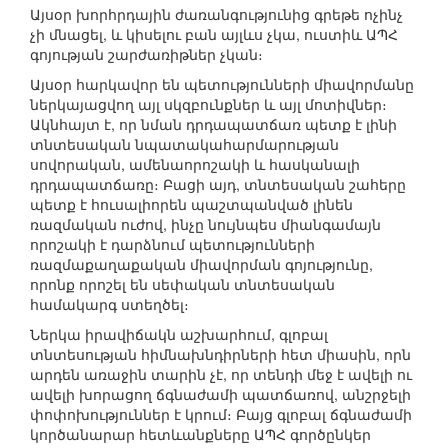
Այսօր խորհրդային ժառանգությունից գրեթե ոչինչ
չի մնացել, և կիսելու բան այլևս չկա, ուստիև ԱՊՀ
գոյության շարժառիթներ չկան։
Այսօր հարկավոր են պետությունների միավորմանը
ներկայացվող այլ սկզբունքներ և այլ մոտիվներ։
Ակնհայտ է, որ նման դրդապատճառ պետք է լինի
տնտեսական նպատակահարմարության
սովորական, ամենաորոշակի և հասկանալի
դրդապատճառը։ Բացի այդ, տնտեսական շահերը
պետք է հուսալիորեն պաշտպանված լինեն
ռազմական ուժով, ինչը նույնպես միանգամայն
որոշակի է դարձնում պետությունների
ռազմաքաղաքական միավորման գոյությունը,
որոնք որոշել են սեփական տնտեսական
համակարգ ստեղծել։
Ներկա իրավիճակն աշխարհում, գլոբալ
տնտեսության հիմնախնդիրների հետ միասին, որն
արդեն առաջին տարին չէ, որ տենդի մեջ է ավելի ու
ավելի խորացող ճգնաժամի պատճառով, անշրջելի
փոփոխություններ է կրում։ Բայց գլոբալ ճգնաժամի
կործանարար հետևանքները ԱՊՀ գործընկեր