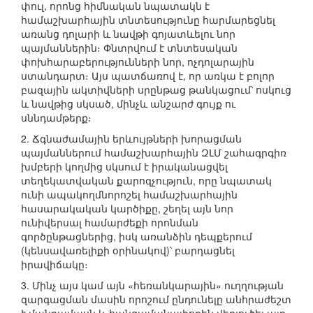
փուլ, որոնց հիմնական նպատակն է
համաշխարհային տնտեսությունը հարմարեցնել
առանց դոլարի և նավթի գոյատևելու նոր
պայմաններին։ Փնտրվում է տնտեսական
փոխհարաբերությունների նոր, ոչդոլարային
ստանդարտ։ Այս պատճառով է, որ առկա է բոլոր
բազային ակտիվների սրընթաց թանկացում՝ ոսկուց
և նավթից սկսած, մինչև անշարժ գույք ու
սննդամթերք։
2. Ճգնաժամային երևույթների խորացման
պայմաններում համաշխարհային ԶԼՄ շահագրգիռ
խմբերի կողմից սկսում է իրականացվել
տեղեկատվական քարոզչություն, որը նպատակ
ունի ապակողմնորոշել համաշխարհային
հասարակական կարծիքը, շեղել այն նոր
ունիվերսալ համարժեքի որոնման
գործընթացներից, իսկ առանձին դեպքերում
(կենսավառելիքի օրինակով)՝ բարդացնել
իրավիճակը։
3. Մինչ այս կամ այն «հեռանկարային» ուղղության
զարգացման մասին որոշում ընդունելը անհրաժեշտ