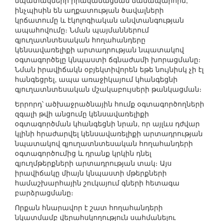
նպատակների իրականացման ճանապարհին,
ինչպիսին են աղքատության ծավալների
կրճատումը և էկոլոգիական անվտանգության
ապահովումը։ Նման պայմաններում
գյուղատնտեսական հողահանդերը
կենսավառելիքի արտադրության նպատակով
օգտագործելը կնպաստի ճգնաժամի խորացմանը։
Նման իրավիճակն օբյեկտիվորեն եթե նույնիսկ չի էլ
հանգեցրել, ապա առաջիկայում կհանգեցնի
գյուղատնտեսական մշակաբույսերի թանկացման։
Երրորդ՝ ածխաջրածնային հումք օգտագործողների
զգալի թվի անցումը կենսավառելիքի
օգտագործման կհանգեցնի նրան, որ այլևս դժվար
կլինի հրաժարվել կենսավառելիքի արտադրության
նպատակով գյուղատնտեսական հողահանդերի
օգտագործումից և դրանք կրկին դնել
գյուղմթերքների արտադրության տակ։ Այս
իրավիճակը միայն կնպաստի մթերքների
համաշխարհային շուկայում գների հետագա
բարձրացմանը։
Որքան հնարավոր է շատ հողահանդերի
նկատմամբ վերահսկողություն սահմանելու