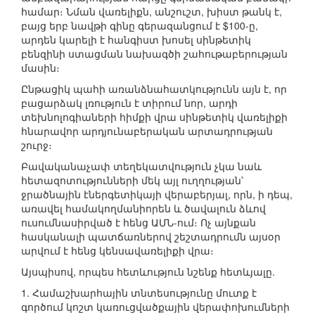
համար։ Նման վառելիքն, անշուշտ, խիստ թանկ է,
բայց երբ նավթի գինը գերազանցում է $100-ը,
արդեն կարելի է հանգիստ խոսել սինթետիկ
բենզինի ստացման նախագծի շահութաբերության
մասին։
Ընթացիկ պահի առանձնահատկությունն այն է, որ
բացարձակ լռություն է տիրում նոր, արդի
տեխնոլոգիաների հիմքի վրա սինթետիկ վառելիքի
հնարավոր արդյունաբերական արտադրության
շուրջ։
Բավականաչափ տեղեկատվություն չկա նաև
հետազոտությունների մեկ այլ ուղղության՝
ջրածնային էներգետիկայի վերաբերյալ, որն, ի դեպ,
առավել համակողմանիորեն և ծավալուն ձևով
ուսումնասիրված է հենց ԱՄՆ-ում։ Ոչ այնքան
հասկանալի պատճառներով շեշտադրումն այսօր
արվում է հենց կենսավառելիքի վրա։
Այսպիսով, որպես հետևություն նշենք հետևյալը.
1. Համաշխարհային տնտեսությունը մուտք է
գործում կոշտ կառուցվածքային վերափոխումների