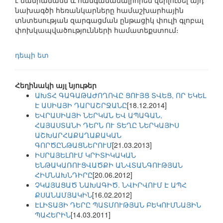
է մանրամասն և հանգամանալիորեն վերլուծել այդ
նախագծի հեռանկարները համաշխարհային
տնտեսության զարգացման ընթացիկ փուլի գլոբալ
փոխկապվածությունների համատեքստում։
դեպի ետ
Հեղինակի այլ նյութեր
ԱԽՏՀ ԳԱԳԱԹԱԺՈՂՈՎԸ ՑՈՒՅՑ ՏՎԵՑ, ՈՐ ԵԿԵԼ
Է ԱՍԻԱՅԻ ԴԱՐԱՇՐՋԱՆԸ
[18.12.2014]
ԵՎՐԱՍԻԱՅԻ ՆԵՐԿԱՆ ԵՎ ԱՊԱԳԱՆ,
ՀԱՅԱՍՏԱՆԻ ԴԵՐՆ ՈՒ ՏԵՂԸ ՆԵՐԿԱՅԻՍ
ԱՇԽԱՐՀԱՔԱՂԱՔԱԿԱՆ
ԳՈՐԾԸՆԹԱՑՆԵՐՈՒՄ
[21.03.2013]
ԻՍՐԱՅԵԼՈՒՄ ԿՐԻՏԻԿԱԿԱՆ
ԵՆԹԱԿԱՌՈՒՑՎԱԾՔԻ ԱՆՎՏԱՆԳՈՒԹՅԱՆ
ՀԻՄՆԱԽՆԴԻՐԸ
[20.06.2012]
ՉԿԱՅԱՑԱԾ ՆԱԽԱԳԻԾ. ՆՎԻՐՎՈՒՄ Է ԱՊՀ
ՔՍԱՆԱՄՅԱԿԻՆ
[16.02.2012]
ԷԼԻՏԱՅԻ ԴԵՐԸ ՊԱՏՄՈՒԹՅԱՆ ԲԵԿՈՒՄՆԱՅԻՆ
ՊԱՀԵՐԻՆ
[14.03.2011]