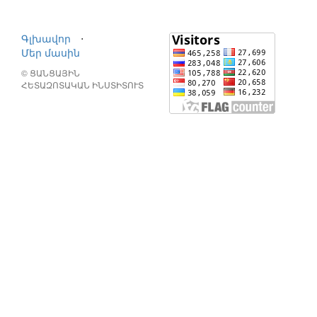
Գլխավոր
⋅
Մեր մասին
© ՑԱՆՑԱՅԻՆ
ՀԵՏԱԶՈՏԱԿԱՆ ԻՆՍՏԻՏՈՒՏ