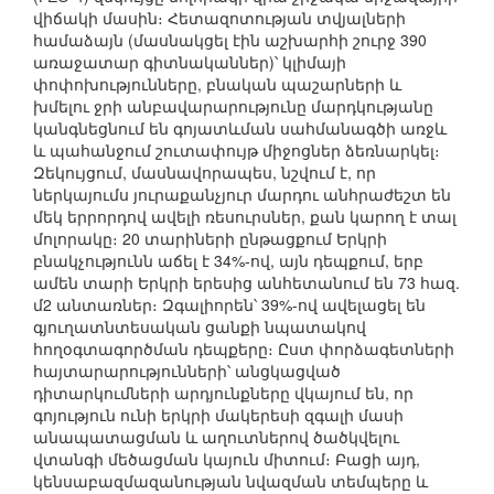
վիճակի մասին։ Հետազոտության տվյալների
համաձայն (մասնակցել էին աշխարհի շուրջ 390
առաջատար գիտնականներ)՝ կլիմայի
փոփոխությունները, բնական պաշարների և
խմելու ջրի անբավարարությունը մարդկությանը
կանգնեցնում են գոյատևման սահմանագծի առջև
և պահանջում շուտափույթ միջոցներ ձեռնարկել։
Զեկույցում, մասնավորապես, նշվում է, որ
ներկայումս յուրաքանչյուր մարդու անհրաժեշտ են
մեկ երրորդով ավելի ռեսուրսներ, քան կարող է տալ
մոլորակը։ 20 տարիների ընթացքում Երկրի
բնակչությունն աճել է 34%-ով, այն դեպքում, երբ
ամեն տարի Երկրի երեսից անհետանում են 73 հազ.
մ2 անտառներ։ Զգալիորեն՝ 39%-ով ավելացել են
գյուղատնտեսական ցանքի նպատակով
հողօգտագործման դեպքերը։ Ըստ փորձագետների
հայտարարությունների՝ անցկացված
դիտարկումների արդյունքները վկայում են, որ
գոյություն ունի երկրի մակերեսի զգալի մասի
անապատացման և աղուտներով ծածկվելու
վտանգի մեծացման կայուն միտում։ Բացի այդ,
կենսաբազմազանության նվազման տեմպերը և