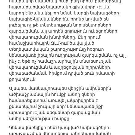
հնարավոր նպատակ ունի, ընդ որում՝ բացարձակ
հայտարարված նպատակը գլխավորը չէ։ Սա
կարող է նշանակել, որ նման կարգի նախագծերը
նախագիծ-նմանակներ են, որոնք կոչված են
լուծելու ոչ թե տնտեսության նոր սեկտորների
զարգացման, այլ արդեն գոյություն ունեցողների
վերակառուցման խնդիրները։ Ընդ որում՝
համաշխարհային ԶԼՄ-ում ծավալված
տեղեկատվական քարոզչությունը հօգուտ
կենսավառելիքային ուղղության զարգացման, ոչ այլ
ինչ է, եթե ոչ համաշխարհային տնտեսության
վերակառուցման և ազդեցության ոլորտների
վերաբաժանման հիմքում դրված բուն իմաստի
քողարկում։
Այսպես, մասնավորապես վերջին ամիսներին
ածխաջրածնային հումքի աճող գների
համատեքստում առավել ակտիվորեն է
քննարկվում շուկայի նոր՝ կենսավառելիքի
արտադրության սեգմենտի զարգացման
անհրաժեշտության հարցը։
Կենսավառելիքի հետ կապված նախագծերի
առաջքաշման վերաբերյալ տեղեկատվական