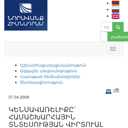
բաժանո
Աշխարհաքաղաքականություն
Ազգային անվտանգություն
Հայության հիմնախնդիրներ
Տնտեսագիտություն
07.04.2008
ԿԵՆՍԱՎԱՌԵԼԻՔԸ՝
ՀԱՄԱՇԽԱՐՀԱՅԻՆ
ՏՆՏԵՍՈՒԹՅԱՆ ՎԻՐՏՈՒԱԼ