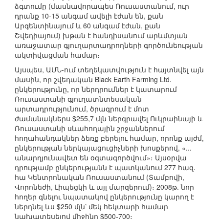
ձգտումը (մասնավորապես Ռուսաստանում, ուր
դրանք 10-15 անգամ ավելի էժան են, քան
Արգենտինայում և 60 անգամ էժան, քան
Շվեդիայում) խթան է հանդիսանում արևմտյան
առաջատար գյուղարտադրողների գործունեության
ակտիվացման համար։
Այսպես, ԱՄՆ-ում տեղեկատվություն է հայտնվել այն
մասին, որ շվեդական Black Earth Farming Ltd.
ընկերությունը, որ ներդրումներ է կատարում
Ռուսաստանի գյուղատնտեսական
արտադրությունում, ծրագրում է մոտ
ժամանակներս $255,7 մլն ներգրավել Ուկրաինայի և
Ռուսաստանի սևահողային շրջաններում
հողահանդակներ ձեռք բերելու համար, որոնք այժմ,
ընկերության ներկայացուցիչների խոսքերով, «...
անարդյունավետ են օգտագործվում»։ Այսօրվա
դրությամբ ընկերությանն է պատկանում 277 հազ.
հա Կենտրոնական Ռուսաստանում (Տամբովի,
Վորոնեժի, Լիպեցկի և այլ մարզերում)։ 2008թ. նոր
հողեր գնելու նպատակով ընկերությունը կարող է
ներդնել ևս $250 մլն՝ մեկ հեկտարի համար
նախատեսելով միջինը $500-700։