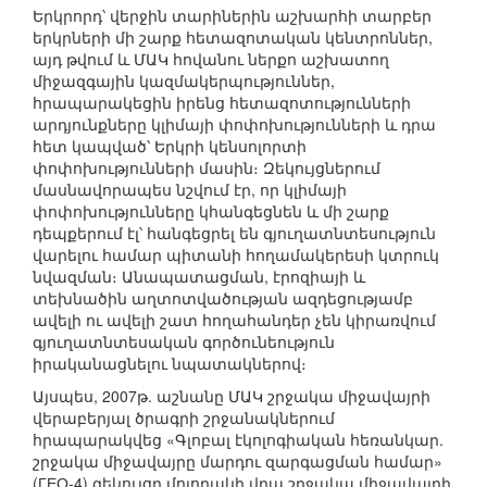
Երկրորդ՝ վերջին տարիներին աշխարհի տարբեր
երկրների մի շարք հետազոտական կենտրոններ,
այդ թվում և ՄԱԿ հովանու ներքո աշխատող
միջազգային կազմակերպություններ,
հրապարակեցին իրենց հետազոտությունների
արդյունքները կլիմայի փոփոխությունների և դրա
հետ կապված՝ Երկրի կենսոլորտի
փոփոխությունների մասին։ Զեկույցներում
մասնավորապես նշվում էր, որ կլիմայի
փոփոխությունները կհանգեցնեն և մի շարք
դեպքերում էլ՝ հանգեցրել են գյուղատնտեսություն
վարելու համար պիտանի հողամակերեսի կտրուկ
նվազման։ Անապատացման, էրոզիայի և
տեխնածին աղտոտվածության ազդեցությամբ
ավելի ու ավելի շատ հողահանդեր չեն կիրառվում
գյուղատնտեսական գործունեություն
իրականացնելու նպատակներով։
Այսպես, 2007թ. աշնանը ՄԱԿ շրջակա միջավայրի
վերաբերյալ ծրագրի շրջանակներում
հրապարակվեց «Գլոբալ էկոլոգիական հեռանկար.
շրջակա միջավայրը մարդու զարգացման համար»
(ГЕО-4) զեկույցը մոլորակի վրա շրջակա միջավայրի