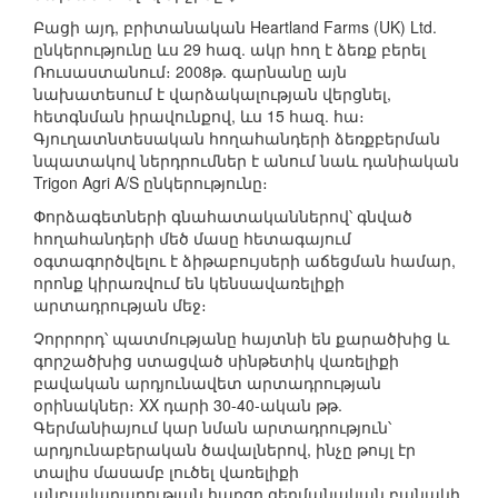
Բացի այդ, բրիտանական Heartland Farms (UK) Ltd.
ընկերությունը ևս 29 հազ. ակր հող է ձեռք բերել
Ռուսաստանում։ 2008թ. գարնանը այն
նախատեսում է վարձակալության վերցնել,
հետգնման իրավունքով, ևս 15 հազ. հա։
Գյուղատնտեսական հողահանդերի ձեռքբերման
նպատակով ներդրումներ է անում նաև դանիական
Trigon Agri A/S ընկերությունը։
Փորձագետների գնահատականներով՝ գնված
հողահանդերի մեծ մասը հետագայում
օգտագործվելու է ձիթաբույսերի աճեցման համար,
որոնք կիրառվում են կենսավառելիքի
արտադրության մեջ։
Չորրորդ՝ պատմությանը հայտնի են քարածխից և
գորշածխից ստացված սինթետիկ վառելիքի
բավական արդյունավետ արտադրության
օրինակներ։ XX դարի 30-40-ական թթ.
Գերմանիայում կար նման արտադրություն՝
արդյունաբերական ծավալներով, ինչը թույլ էր
տալիս մասամբ լուծել վառելիքի
անբավարարության հարցը գերմանական բանակի