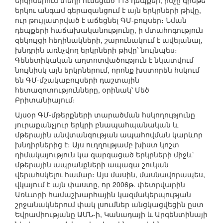
երկրներում տեղի ունեցած 113 դեպքեր, ինչը գրեթե
երկու անգամ գերազանցում է այն երկրների թիվը,
ուր թույլատրված է աճեցնել ԳՄ-բույսեր։ Նման
դեպքերի հաճախականությունը, ի մտահոգություն
զեկույցի հեղինակների, շարունակում է ավելանալ,
խնդրին առնչվող երկրների թիվը՝ նույնպես։
Գենետիկական աղտոտվածություն է նկատվում
նույնիսկ այն երկրներում, որոնք խստորեն հսկում
են ԳՄ-մշակաբույսերի դաշտային
հետազոտությունները, օրինակ՝ Մեծ
Բրիտանիայում։
Այսօր ԳՄ-մթերքների տարածման հսկողությունը
յուրաքանչյուր երկրի բնապահպանական և
մթերային անվտանգության ապահովման կարևոր
խնդիրներից է։ Այս ուղղությամբ խիստ կոշտ
դիմակայություն կա զարգացած երկրների միջև՝
մթերային ապրանքների ապագա շուկան
վերահսկելու համար։ Այս մասին, մասնավորապես,
վկայում է այն փաստը, որ 2006թ. փետրվարին
Առևտրի համաշխարհային կազմակերպության
շրջանակներում փակ լսումներ անցկացվեցին ըստ
Եվրամիությանը ԱՄՆ-ի, Կանադայի և Արգենտինայի