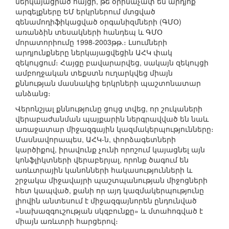
ներկայացրած հայցի, թե օրինաչափ են արդյոք
արգելքները ԵՄ երկրներում մտցված
գենամոդիֆիկացված օրգանիզմների (ԳՄՕ)
առանձին տեսակների հանդեպ և ԳՄՕ
մորատորիումը 1998-2003թթ.։ Լսումների
արդյունքները ներկայացվեցին ԱՀԿ փակ
զեկույցում։ Հայցը բավարարվեց, սակայն զեկույցի
ամբողջական տեքստն ուղարկվեց միայն
քննության մասնակից երկրների պաշտոնատար
անձանց։
Վերոնշյալ քննությունը ցույց տվեց, որ շուկաների
վերաբաժանման պայքարին ներգրավված են նաև
առաջատար միջազգային կազմակերպությունները։
Մասնավորապես, ԱՀԿ-ն, փորձագետների
կարծիքով, իրավունք չունի որոշում կայացնել այն
կոնֆլիկտների վերաբերյալ, որոնք ծագում են
առևտրային կանոնների հակասությունների և
շրջակա միջավայրի պաշտպանության միջոցների
հետ կապված, քանի որ այդ կազմակերպությունը
լիովին անտեսում է միջազգայնորեն ընդունված
«նախազգուշության սկզբունքը» և մտահոգված է
միայն առևտրի հարցերով։