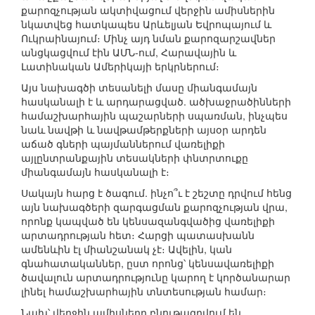
քարոզչության ակտիվացում վերջին ամիսներին
նկատվեց հատկապես Արևելյան Եվրոպայում և
Ուկրաինայում։ Մինչ այդ նման քարոզարշավներ
անցկացվում էին ԱՄՆ-ում, Հարավային և
Լատինական Ամերիկայի երկրներում։
Այս նախագծի տեսանելի մասը միանգամայն
հասկանալի է և արդարացված. ածխաջրածինների
համաշխարհային պաշարների սպառման, ինչպես
նաև նավթի և նավթամթերքների այսօր արդեն
աճած գների պայմաններում վառելիքի
այլընտրանքային տեսակների փնտրտուքը
միանգամայն հասկանալի է։
Սակայն հարց է ծագում. ինչո՞ւ է շեշտը դրվում հենց
այն նախագծերի զարգացման քարոզչության վրա,
որոնք կապված են կենսազանգվածից վառելիքի
արտադրության հետ։ Հարցի պատասխանն
ամենևին էլ միանշանակ չէ։ Ավելին, կան
գնահատականներ, ըստ որոնց՝ կենսավառելիքի
ծավալուն արտադրությունը կարող է կործանարար
լինել համաշխարհային տնտեսության համար։
Նախ՝ վերջին ամիսները բնութագրվում են