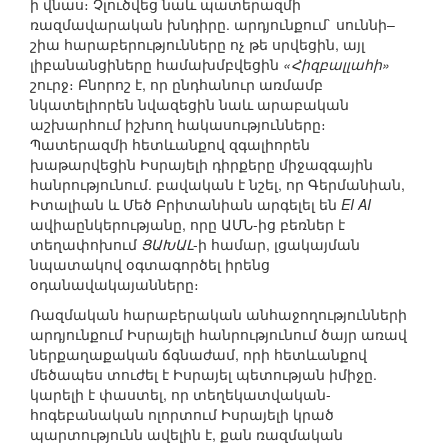
ի վնաս։ Չլուծվեց նաև պատերազմի
ռազմավարական խնդիրը. արդյունքում` սուննի–
շիա հարաբերությունները ոչ թե սրվեցին, այլ
լիբանանցիները համախմբվեցին
«Հիզբալլահի»
շուրջ։ Բնորոշ է, որ ընդհանուր առմամբ
նկատելիորեն նվազեցին նաև արաբական
աշխարհում իշխող հակասությունները։
Պատերազմի հետևանքով զգալիորեն
խաթարվեցին Իսրայելի դիրքերը միջազգային
հանրությունում. բավական է նշել, որ Գերմանիան,
Իտալիան և Մեծ Բրիտանիան արգելել են
EI AI
ավիաընկերությանը, որը ԱՄՆ-ից բեռներ է
տեղափոխում
ՑԱԽԱԼ
-ի համար, լցակայման
նպատակով օգտագործել իրենց
օդանավակայանները։
Ռազմական հարաբերական անհաջողությունների
արդյունքում Իսրայելի հանրությունում ծայր առավ
ներքաղաքական ճգնաժամ, որի հետևանքով
մեծապես տուժել է Իսրայել պետության իմիջը.
կարելի է փաստել, որ տեղեկատվական-
հոգեբանական ոլորտում Իսրայելի կրած
պարտությունն ավելին է, քան ռազմական