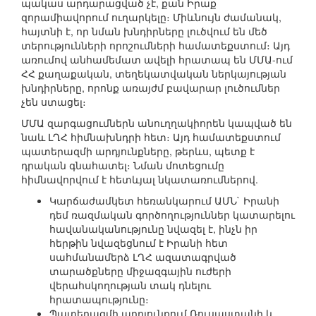
պակաս արդարացված չէ, քան Իրաք
զորամիավորում ուղարկելը։ Միևնույն ժամանակ,
հայտնի է, որ նման խնդիրները լուծվում են մեծ
տերությունների որոշումների համատեքստում։ Այդ
առումով անհամեմատ ավելի հրատապ են ՄՄԱ-ում
ՀՀ քաղաքական, տեղեկատվական ներկայության
խնդիրները, որոնք առայժմ բավարար լուծումներ
չեն ստացել։
ՄՄԱ զարգացումներն անուղղակիորեն կապված են
նաև ԼՂՀ հիմնախնդրի հետ։ Այդ համատեքստում
պատերազմի արդյունքները, թերևս, պետք է
դրական գնահատել։ Նման մոտեցումը
հիմնավորվում է հետևյալ նկատառումներով.
Կարճաժամկետ հեռանկարում ԱՄՆ` Իրանի
դեմ ռազմական գործողություններ կատարելու
հավանականությունը նվազել է, ինչն իր
հերթին նվազեցնում է Իրանի հետ
սահմանամերձ ԼՂՀ ազատագրված
տարածքները միջազգային ուժերի
վերահսկողության տակ դնելու
հրատապությունը։
Պատերազմի արդյունքում Ռուսաստանի և