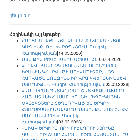
դեպի ետ
Հեղինակի այլ նյութեր
ՀԱՐՑԸ ՄԻԱՅՆ ԱՅՆ ՉԷ՝ ՄԵՆՔ ԵՎՐԱՍԻԱՅՈՒՄ
ԿԼԻՆԵՆՔ, ԹԵ` ԵՎՐՈՊԱՅՈՒՄ. Գագիկ
Հարությունյան
[14.05.2026]
ԱՅՍ ՔԻՉ ԲԵՎԵՌԱՅԻՆ ԱՇԽԱՐՀԸ
[06.04.2026]
«ԻՐԱՎԻՃԱԿԸ ՉԿԱՅՈՒՆԱՆԱԼՈՒ ԴԵՊՔՈՒՄ,
ԻՐԱՆԻՆ ԿՀԱՐՎԱԾԻ ԱՐԵՎՄՈՒՏՔԸ, ԱՅԴ
ՀԱՐՎԱԾՆ ԱՌԱՋԻՆՆ ԻՐ ՎՐԱ ԿՎԵՐՑՆԻ ՆԱԵՎ
ՍՅՈՒՆԻՔԸ». Գագիկ Հարությունյան
[03.03.2026]
«ԱՄՆ-ԻՐԱՆ ՊԱՏԵՐԱԶՄԸ ՇԱՏ ՎՏԱՆԳԱՎՈՐ Է
ՀԱՅԱՍՏԱՆԻ ՀԱՄԱՐ. ԻՐԱՆԻ ՄԻՋՈՒԿԱՅԻՆ
ՕԲՅԵԿՏՆԵՐԸ ՏԵՂԱԴՐՎԱԾ ԵՆ ԵՐԿՐԻ
ՀՅՈՒՍԻՍԱՅԻՆ ՄԱՍՈՒՄ, ԱՅՍԻՆՔՆ՝ ՄՈՏ ԵՆ ՀՀ
ՍԱՀՄԱՆՆԵՐԻՆ». Գագիկ
Հարությունյան
[03.03.2026]
«ՄԻԱԿ ԵՐԿԻՐԸ, ՈՐԻ ՈՒՇԱԴՐՈՒԹՅՈՒՆԸ
ԿԱՐՈՂ է ԻՆՉ-ՈՐ ՀԱՐՑ ԼՈՒԾԵԼ ՀԱՅԱՍՏԱՆՈՒՄ,