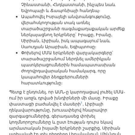
Չինաստանի, Հնդկաստանի, ինչպես նաև
Եվրոպայի և Ճապոնիայի հանդեպ։
Ապահովել Իսրայելի անվտանգությունը,
վերահսկողության տակ առնել
տարածաշրջանի ռազմաքաղաքական արժեք
ներկայացնող երկրները` Իրաքը, Իրանը,
Սիրիան, Լիբիան, իսկ ապագայում նաև
Սաուդյան Արաբիան, Եգիպտոսը։
Փոխելով ՄՄԱ երկրների վարչակարգերը`
տարածաշրջանում ներդնել ամերիկյան
պատկերացումներին համապատասխան
ժողովրդավարական համակարգ, որը
կապահովեր ձեռքբերումների
հարատևությունը։
Պետք է ընդունել, որ ԱՄՆ-ը կարողացավ լուծել ՄՄԱ-
ում իր առջև դրված խնդիրների մի մասը. Իրաքը
1
փաստացի բաժանվել է մասերի
, Լիբիայի
ղեկավարությունը, խուսափելով հնարավոր
զարգացումներից, գերադասեց փոխել
կողմնորոշումները և ըստ էության դուրս եկավ
արմատական իսլամի երկրների շարքից, Սիրիան
ստիպված էր լքել դիրքերը Լիբանանում։ Միևնույն