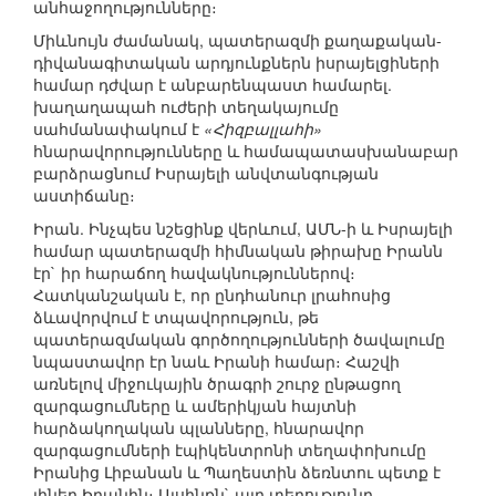
անհաջողությունները։
Միևնույն ժամանակ, պատերազմի քաղաքական-
դիվանագիտական արդյունքներն իսրայելցիների
համար դժվար է անբարենպաստ համարել.
խաղաղապահ ուժերի տեղակայումը
սահմանափակում է
«Հիզբալլահի»
հնարավորությունները և համապատասխանաբար
բարձրացնում Իսրայելի անվտանգության
աստիճանը։
Իրան. Ինչպես նշեցինք վերևում, ԱՄՆ-ի և Իսրայելի
համար պատերազմի հիմնական թիրախը Իրանն
էր` իր հարաճող հավակնություններով։
Հատկանշական է, որ ընդհանուր լրահոսից
ձևավորվում է տպավորություն, թե
պատերազմական գործողությունների ծավալումը
նպաստավոր էր նաև Իրանի համար։ Հաշվի
առնելով միջուկային ծրագրի շուրջ ընթացող
զարգացումները և ամերիկյան հայտնի
հարձակողական պլանները, հնարավոր
զարգացումների էպիկենտրոնի տեղափոխումը
Իրանից Լիբանան և Պաղեստին ձեռնտու պետք է
լիներ Իրանին։ Այսինքն` այդ տերությունը,