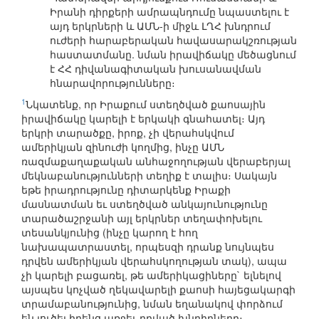
Իրանի դիրքերի ամրապնդումը նպաստելու է
այդ երկրների և ԱՄՆ-ի միջև ԼՂՀ խնդրում
ուժերի հարաբերական հավասարակշռության
հաստատմանը. նման իրավիճակը մեծացնում
է ՀՀ դիվանագիտական խուսանավման
հնարավորությունները։
1
Նկատենք, որ Իրաքում ստեղծված քաոսային
իրավիճակը կարելի է երկակի գնահատել։ Այդ
երկրի տարածքը, իրոք, չի վերահսկվում
ամերիկյան զինուժի կողմից, ինչը ԱՄՆ
ռազմաքաղաքական անհաջողության վերաբերյալ
մեկնաբանությունների տեղիք է տալիս։ Սակայն
եթե իրադրությունը դիտարկենք Իրաքի
մասնատման եւ ստեղծված անկայունությունը
տարածաշրջանի այլ երկրներ տեղափոխելու
տեսանկյունից (ինչը կարող է հող
նախապատրաստել, որպեսզի դրանք նույնպես
դրվեն ամերիկյան վերահսկողության տակ), ապա
չի կարելի բացառել, թե ամերիկացիները` ելնելով
այսպես կոչված ղեկավարելի քաոսի հայեցակարգի
տրամաբանությունից, նման եղանակով փորձում
են լուծել իրենց առջեւ դրված խնդիրները։