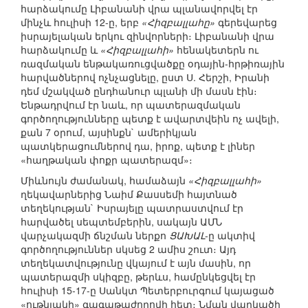
հարձակումը Լիբանանի վրա պլանավորվել էր
մինչև հուլիսի 12-ը, երբ
«Հիզբալլահը»
գերեվարեց
իսրայելական երկու զինվորների։ Լիբանանի վրա
հարձակումը և
«Հիզբալլահի»
հենակետերն ու
ռազմական ենթակառուցվածքը օդային-հրթիռային
հարվածներով ոչնչացնելը, ըստ Ս. Հերշի, Իրանի
դեմ մշակված ընդհանուր պլանի մի մասն էին։
Ենթադրվում էր նաև, որ պատերազմական
գործողությունները պետք է ավարտվեին ոչ ավելի,
քան 7 օրում, այսինքն` ամերիկյան
պատկերացումներով դա, իրոք, պետք է լիներ
«հաղթական փոքր պատերազմ»։
Միևնույն ժամանակ, համաձայն
«Հիզբալլահի»
ղեկավարներից Նաիմ Քասսեմի հայտնած
տեղեկության` Իսրայելը պատրաստվում էր
հարվածել սեպտեմբերին, սակայն ԱՄՆ
վարչակազմի ճնշման ներքո
ՑԱԽԱԼ
-ը ակտիվ
գործողություններ սկսեց 2 ամիս շուտ։ Այդ
տեղեկատվությունը վկայում է այն մասին, որ
պատերազմի սկիզբը, թերևս, համընկեցվել էր
հուլիսի 15-17-ը Սանկտ Պետերբուրգում կայացած
«ութնյակի» գագաթաժողովի հետ։ Նման վարկածի