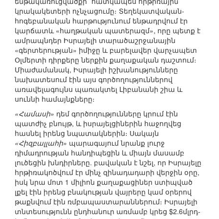
ենթակառուցվածքի` հատկապես հրթիռային
կրակակետերի ոչնչացումը։ Տեղեկատվական-
հոգեբանական հարթությունում ենթադրվում էր
կարճատև «հաղթական պատերազմ», որը պետք է
ամրապնդեր Իսրայելի տարածաշրջանային
«գերտերության» իմիջը և բարելավեր վարչապետ
Օլմերտի դիրքերը ներքին քաղաքական դաշտում։
Միաժամանակ, Իսրայելի իշխանությունները
նախատեսում էին այս գործողություններով
առավելագույնս պառակտել Լիբանանի շիա և
սուննի համայնքները։
«Համասի»
դեմ գործողությունները կրում էին
պատժիչ բնույթ, և իսրայելցիներին հաջողվեց
հասնել իրենց նպատակներին։ Սակայն
«Հիզբալլահի»
պարագայում նրանք լուրջ
դիմադրության հանդիպեցին և միայն մասամբ
լուծեցին խնդիրները. բավական է նշել, որ Իսրայելը
հրթիռակոծվում էր մինչ զինադադարի վերջին օրը,
իսկ նրա մոտ 1 միլիոն քաղաքացիներ ստիպված
լքել էին իրենց բնակության վայրերը կամ օրերով
թաքնվում էին ռմբապաստարաններում։ Իսրայելի
տնտեսությունն ընդհանուր առմամբ կրեց $2.6մլրդ-