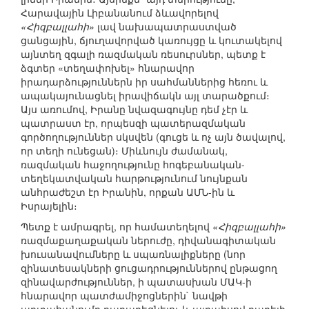
Հարավային Լիբանանում ձևավորելով
«Հիզբալլահի»
լավ նախապատրաստված
ցանցային, ճյուղավորված կառույցը և կուտակելով
այնտեղ զգալի ռազմական ռեսուրսներ, պետք է
ձգտեր «տեղափոխել» հնարավոր
իրադարձություններն իր սահմաններից հեռու և
ապակայունացնել իրավիճակն այլ տարածքում։
Այս առումով, Իրանը նվազագույնը դեմ չէր և
պատրաստ էր, որպեսզի պատերազմական
գործողություններ սկսվեն (գուցե և ոչ այն ծավալով,
որ տեղի ունեցան)։ Միևնույն ժամանակ,
ռազմական հաջողությունը հոգեբանական-
տեղեկատվական հարթությունում նույնքան
անհրաժեշտ էր Իրանին, որքան ԱՄՆ-ին և
Իսրայելին։
Պետք է ամրագրել, որ համատեղելով
«Հիզբալլահի»
ռազմաքաղաքական ներուժը, դիվանագիտական
խուսանավումները և սպառնալիքները (նոր
զինատեսակների ցուցադրություններով ընթացող
զինավարժություններ, ի պատասխան ՄԱԿ-ի
հնարավոր պատժամիջոցներին` նավթի