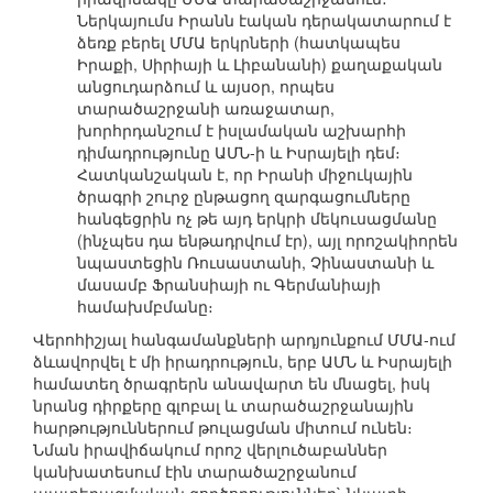
Ներկայումս Իրանն էական դերակատարում է
ձեռք բերել ՄՄԱ երկրների (հատկապես
Իրաքի, Սիրիայի և Լիբանանի) քաղաքական
անցուդարձում և այսօր, որպես
տարածաշրջանի առաջատար,
խորհրդանշում է իսլամական աշխարհի
դիմադրությունը ԱՄՆ-ի և Իսրայելի դեմ։
Հատկանշական է, որ Իրանի միջուկային
ծրագրի շուրջ ընթացող զարգացումները
հանգեցրին ոչ թե այդ երկրի մեկուսացմանը
(ինչպես դա ենթադրվում էր), այլ որոշակիորեն
նպաստեցին Ռուսաստանի, Չինաստանի և
մասամբ Ֆրանսիայի ու Գերմանիայի
համախմբմանը։
Վերոհիշյալ հանգամանքների արդյունքում ՄՄԱ-ում
ձևավորվել է մի իրադրություն, երբ ԱՄՆ և Իսրայելի
համատեղ ծրագրերն անավարտ են մնացել, իսկ
նրանց դիրքերը գլոբալ և տարածաշրջանային
հարթություններում թուլացման միտում ունեն։
Նման իրավիճակում որոշ վերլուծաբաններ
կանխատեսում էին տարածաշրջանում