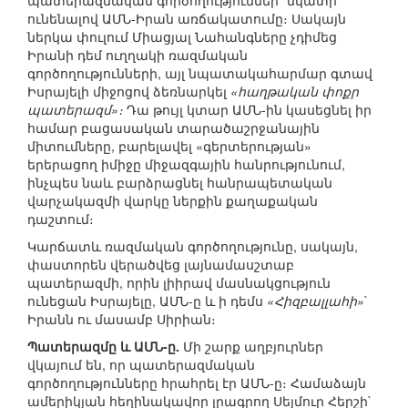
պատերազմական գործողություններ` նկատի
ունենալով ԱՄՆ-Իրան առճակատումը։ Սակայն
ներկա փուլում Միացյալ Նահանգները չդիմեց
Իրանի դեմ ուղղակի ռազմական
գործողությունների, այլ նպատակահարմար գտավ
Իսրայելի միջոցով ձեռնարկել
«հաղթական փոքր
պատերազմ»։
Դա թույլ կտար ԱՄՆ-ին կասեցնել իր
համար բացասական տարածաշրջանային
միտումները, բարելավել «գերտերության»
երերացող իմիջը միջազգային հանրությունում,
ինչպես նաև բարձրացնել հանրապետական
վարչակազմի վարկը ներքին քաղաքական
դաշտում։
Կարճատև ռազմական գործողությունը, սակայն,
փաստորեն վերածվեց լայնամասշտաբ
պատերազմի, որին լիիրավ մասնակցություն
ունեցան Իսրայելը, ԱՄՆ-ը և ի դեմս
«Հիզբալլահի»
`
Իրանն ու մասամբ Սիրիան։
Պատերազմը և ԱՄՆ-ը.
Մի շարք աղբյուրներ
վկայում են, որ պատերազմական
գործողությունները հրահրել էր ԱՄՆ-ը։ Համաձայն
ամերիկյան հեղինակավոր լրագրող Սեյմուր Հերշի`