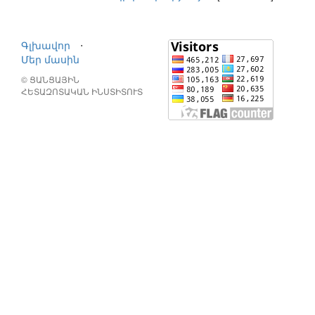
Գլխավոր
⋅
Մեր մասին
© ՑԱՆՑԱՅԻՆ
ՀԵՏԱԶՈՏԱԿԱՆ ԻՆՍՏԻՏՈՒՏ