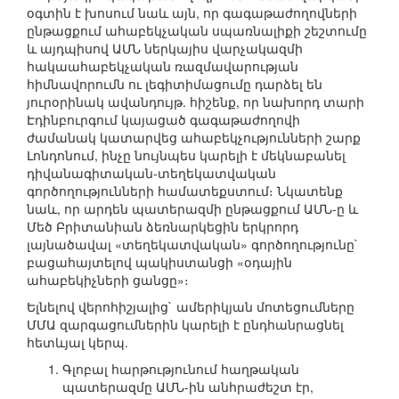
օգտին է խոսում նաև այն, որ գագաթաժողովների
ընթացքում ահաբեկչական սպառնալիքի շեշտումը
և այդպիսով ԱՄՆ ներկայիս վարչակազմի
հակաահաբեկչական ռազմավարության
հիմնավորումն ու լեգիտիմացումը դարձել են
յուրօրինակ ավանդույթ. հիշենք, որ նախորդ տարի
Էդինբուրգում կայացած գագաթաժողովի
ժամանակ կատարվեց ահաբեկչությունների շարք
Լոնդոնում, ինչը նույնպես կարելի է մեկնաբանել
դիվանագիտական-տեղեկատվական
գործողությունների համատեքստում։ Նկատենք
նաև, որ արդեն պատերազմի ընթացքում ԱՄՆ-ը և
Մեծ Բրիտանիան ձեռնարկեցին երկրորդ
լայնածավալ «տեղեկատվական» գործողությունը`
բացահայտելով պակիստանցի «օդային
ահաբեկիչների ցանցը»։
Ելնելով վերոհիշյալից` ամերիկյան մոտեցումները
ՄՄԱ զարգացումներին կարելի է ընդհանրացնել
հետևյալ կերպ.
Գլոբալ հարթությունում հաղթական
պատերազմը ԱՄՆ-ին անհրաժեշտ էր,