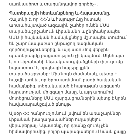
սառնասիրտ և տաղանդավոր գործիչ»։
Պատերազմի հետևանքները և Հայաստանը.
Հայտնի է, որ ՀՀ-ն և հայությունը հստակ
արտահայտված ազգային շահեր ունեն ՄՄԱ
տարածաշրջանում։ Լիբանանի և ընդհանրապես
ՄՄԱ-ի հայկական համայնքները մշտապես տուժում
են շարունակաբար ընթացող ռազմական
գործողություններից, և այդ առումով վերջին
պատերազմը բացառություն չի կազմում: Ակնհայտ
է, որ Լիբանանի ենթակառուցվածքների փլուզումը
նպաստում է, որպեսզի հայերը լքեն
տարածաշրջանը։ Միևնույն ժամանակ, պետք է
հաշվի առնել, որ Երուսաղեմում, բացի հայկական
համայնքից, տեղակայված է հայության ազգային
հարստության մի զգալի մասը, և այդ առումով
մոտեցումները ՄՄԱ զարգացումներին պետք է կրեն
հավասարակշռված բնույթ։
Այսօր ՀՀ հանրությունում լսվում են առաջարկներ
Լիբանան խաղաղապահներ ուղարկելու
վերաբերյալ։ Նկատենք, որ դրանք զուրկ չեն
հիմնավորումից. բոլոր պարագաներում նման քայլը