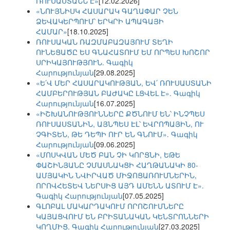
ՌՈՒՍԱՍՏԱՆՆ Է»
[12.02.2026]
«ՆՈՒՅՆԻՍԿ ՀԱՍԱՐԱԿ ԳԱՂԱՓԱՐ ՉԵՆ
ՁԵՎԱԿԵՐՊՈՒՄ՝ ԵՐԿՐԻ ԱՊԱԳԱՅԻ
ՀԱՄԱՐ»
[18.10.2025]
ՌՈՒՍԱԿԱՆ ՌԱԶՄԱԲԱԶԱՅՈՒՄ ՏԵՂԻ
ՈՒՆԵՑԱԾԸ ԵՍ ԳՆԱՀԱՏՈՒՄ ԵՄ ՈՐՊԵՍ ԽՈՇՈՐ
ՍՐԻԿԱՅՈՒԹՅՈՒՆ. Գագիկ
Հարությունյան
[29.08.2025]
«Ե՛Վ ՄԵՐ ՀԱՍԱՐԱԿՈՒԹՅԱՆ, ԵՎ՛ ՌՈՒՍԱՍՏԱՆԻ
ՀԱՄԲԵՐՈՒԹՅԱՆ ԲԱԺԱԿԸ ԼՑՎԵԼ Է». Գագիկ
Հարությունյան
[16.07.2025]
«ԻՇԽԱՆՈՒԹՅՈՒՆՆԵՐԸ ՔԾՆՈՒՄ ԵՆ՝ ԻՆՉՊԵՍ
ՌՈՒՍԱՍՏԱՆԻՆ, ԱՅՆՊԵՍ ԷԼ՝ ԵՎՐՈՊԱՅԻՆ, ՈՒ
ՉԳԻՏԵՆ, ԹԵ ԴԵՊԻ ՈՒՐ ԵՆ ԳՆՈՒՄ». Գագիկ
Հարությունյան
[09.06.2025]
«ՄՈՍԿՎԱՆ ՄԵԾ ԲԱՆ ՉԻ ԿՈՐՑՆԻ, ԵԹԵ
ՓԱՇԻՆՅԱՆԸ ՉՄԱՍՆԱԿՑԻ ՀԱՂԹԱՆԱԿԻ 80-
ԱՄՅԱԿԻՆ ՆՎԻՐՎԱԾ ՄԻՋՈՑԱՌՈՒՄՆԵՐԻՆ,
ՈՐՈՎՀԵՏԵՎ ՆԵՐՍԻՑ ԱՅԴ ԱՄԵՆՆ ԱՏՈՒՄ Է».
Գագիկ Հարությունյան
[07.05.2025]
ԳԼՈԲԱԼ ՄԱԿԱՐԴԱԿՈՒՄ ՈՐՈՇՈՒՄՆԵՐԸ
ԿԱՅԱՑՎՈՒՄ ԵՆ ԲՐԻՏԱՆԱԿԱՆ ԿԵՆՏՐՈՆՆԵՐԻ
ԿՈՂՄԻՑ. Գագիկ Հարությունյան
[27.03.2025]