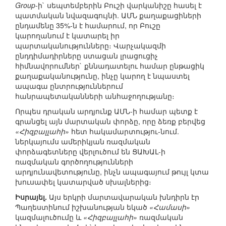
Group
-ի` սեպտեմբերին Բուշի վարկանիշը հասել է
պատմական նվազագույնի. ԱՄՆ քաղաքացիների
ընդամենը 35%-ն է համարում, որ Բուշը
կարողանում է կատարել իր
պարտականությունները։ Վարչակազմի
ընդդիմադիրները ստացան լրացուցիչ
հիմնավորումներ` քննադատելու համար ընթացիկ
քաղաքականությունը, ինչը կարող է նպաստել
ապագա ընտրություններում
հանրապետականների անհաջողությանը։
Որպես դրական արդյունք ԱՄՆ-ի համար պետք է
գրանցել այն մարտական փորձը, որը ձեռք բերվեց
«Հիզբալլահի»
հետ հակամարտությու-նում.
ներկայումս ամերիկյան ռազմական
փորձագետները վերլուծում են ՑԱԽԱԼ-ի
ռազմական գործողությունների
արդյունավետությունը, ինչն ապագայում թույլ կտա
խուսափել կատարված սխալներից։
Իսրայել.
Այս երկրի մարտավարական խնդիրն էր
Պաղեստինում իշխանության եկած
«Համասի»
կազմալուծումը և
«Հիզբալլահի»
ռազմական