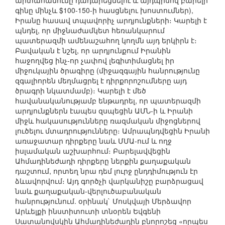
արտահանումը դադարեցնելու և այդպիսով բարելի
գինը մինչև $100-150-ի հասցնելու խոստումներ),
Իրանը հասավ տպավորիչ արդյունքների։ Կարելի է
պնդել, որ միջնաժամկետ հեռանկարում
պատերազմի ամենաշահող կողմն այդ երկիրն է։
Բավական է նշել, որ արդյունքում Իրանին
հաջողվեց ինչ-որ չափով լեգիտիմացնել իր
միջուկային ծրագիրը (միջազգային հանրությունը
զգալիորեն մեղմացրել է դիրքորոշումները այդ
ծրագրի նկատմամբ)։ Կարելի է մեծ
հավանականությամբ ենթադրել, որ պատերազմի
արդյունքներն էապես զսպեցին ԱՄՆ-ի և Իրանի
միջև հակասությունները ռազմական միջոցներով
լուծելու մտադրությունները։ Ամրապնդվեցին Իրանի
առաջատար դիրքերը նաև ՄՄԱ-ում և ողջ
իսլամական աշխարհում։ Բարելավվեցին
Ահմադինեժադի դիրքերը ներքին քաղաքական
դաշտում, որտեղ նրա դեմ լուրջ ընդդիմություն էր
ձևավորվում։ Այդ գործչի վարկանիշը բարձրացավ
նաև քաղաքական-վերլուծաբանական
հանրությունում. օրինակ` Մոսկվայի Մերձավոր
Արևելքի ինստիտուտի տնօրեն Եվգենի
Սատանովսկին Ահմադինեժադին բնորոշեց «որպես