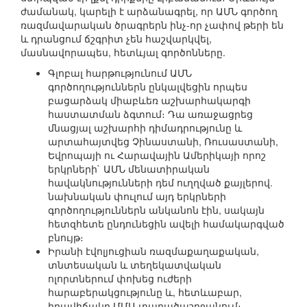
ժամանակ, կարելի է արձանագրել, որ ԱՄՆ գործող
ռազմավարական ծրագրերն ինչ-որ չափով թերի են
և դրանցում ճշգրիտ չեն հաշվարկվել,
մասնավորապես, հետևյալ գործոնները.
Գլոբալ հարթությունում ԱՄՆ
գործողություններն ընկալվեցին որպես
բացարձակ միաբևեռ աշխարհակարգի
հաստատման ձգտում։ Դա առաջացրեց
մնացյալ աշխարհի դիմադրությունը և
արտահայտվեց Չինաստանի, Ռուսաստանի,
Եվրոպայի ու Հարավային Ամերիկայի որոշ
երկրների` ԱՄՆ մենատիրական
հավակնությունների դեմ ուղղված քայլերով.
նախնական փուլում այդ երկրների
գործողություններն անկանոն էին, սակայն
հետզհետե ընդունեցին ավելի համակարգված
բնույթ։
Իրանի էվոլյուցիան ռազմաքաղաքական,
տնտեսական և տեղեկատվական
ոլորտներում փոխեց ուժերի
հարաբերակցությունը և, հետևաբար,
իրավիճակը ՄՄԱ տարածաշրջանում։