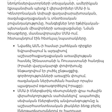
նեոկոնսերվատորների տեսլականի, ամերիկյան
էքսպանսիան պետք է վերափոխեր ՄՄԱ-ի և
Կենտրոնական Ասիայի գաղափարախոսական,
ռազմաքաղաքական և տնտեսական
բովանդակությունը, հանգեցներ նոր էթնիկական-
պետական միավորների առաջացմանը։ Նման
ծրագրերը, մասնավորապես ՄՄԱ-ում,
հետապնդում էին հետևյալ նպատակները.
Նվաճել ԱՄՆ-ի համար շահեկան դիրքեր
Եվրասիայում և այդպիսով
աշխարհաքաղաքական առավելության
հասնել Չինաստանի և Ռուսաստանի հանդեպ
(Իրանի վարչակարգի փոփոխումը
ենթադրվում էր լուծել ընթացքից,
գործողությունների առաջին փուլում,
ռազմական ներխուժման համար որպես
պլացդարմ օգտագործելով Իրաքը)։
ՄՄԱ-ի Էներգետիկ ռեսուրսների վրա ուժային
վերահսկողություն սահմանելով` ապահովել
սեփական էներգետիկ անվտանգությունը և
աշխարհատնտեսական լծակներ ձեռք բերել
էներգառեսուրսներով ոչ հարուստ