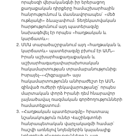
որպեսզի վերականգնի իր երերացող
քաղաքական դիրքերը համաշխարհային
հանրությունում և մասնավորապես` «մեծ
ութնյակի» ձևաչափում։ Տեղեկատվական
հարթությունում այդ պատերազմը
նախագծվել էր որպես «հաղթական և
կարճատև»։
ՄՄԱ տարածաշրջանում այդ «հաղթական և
կարճատև» պատերազմը բխում էր ԱՄՆ–
Իրան աշխարհաքաղաքական և
աշխարհագաղափարախոսական
հակամարտության տրամաբանությունից։
Իսրայել–
«Հիզբալլահ»
այս
հակամարտությունն անհրաժեշտ էր ԱՄՆ
զինված ուժերի ղեկավարությանը` որպես
մարտական փորձ Իրանի դեմ հնարավոր
լայնածավալ ռազմական գործողությունների
համատեքստում։
«Հաղթական պատերազմը» հրատապ
նշանակություն ուներ Վաշինգտոնի
հանրապետական վարչակազմի համար`
հաշվի առնելով նոյեմբերին կայանալիք
Կոնգրեսի ընտրությունները և այդ