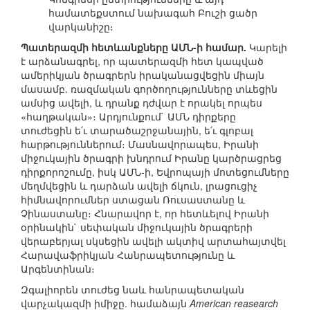
համատեքստում նախագահ Բուշի ցածր
վարկանիշը։
Պատերազմի հետևանքները ԱՄՆ-ի համար.
Կարելի
է արձանագրել, որ պատերազմի հետ կապված
ամերիկյան ծրագրերն իրականացվեցին միայն
մասամբ. ռազմական գործողությունները տևեցին
ամսից ավելի, և դրանք դժվար է որակել որպես
«հաղթական»։ Արդյունքում` ԱՄՆ դիրքերը
տուժեցին ե՛ւ տարածաշրջանային, ե՛ւ գլոբալ
հարթություններում։ Մասնավորապես, Իրանի
միջուկային ծրագրի խնդրում Իրանը կարծրացրեց
դիրքորոշումը, իսկ ԱՄՆ-ի, Եվրոպայի մոտեցումները
մեղմվեցին և դարձան ավելի ճկուն, լրացուցիչ
հիմնավորումներ ստացան Ռուսաստանը և
Չինաստանը։ Հնարավոր է, որ հետևելով Իրանի
օրինակին` սեփական միջուկային ծրագրերի
վերաբերյալ սկսեցին ավելի ակտիվ արտահայտվել
Հարավաֆրիկյան Հանրապետությունը և
Արգենտինան։
Զգալիորեն տուժեց նաև հանրապետական
վարչակազմի իմիջը. համաձայն
American reasearch