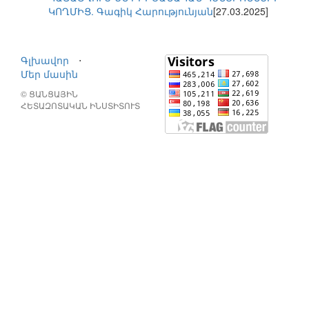
ԿՈՂՄԻՑ. Գագիկ Հարությունյան
[27.03.2025]
Գլխավոր
⋅
Մեր մասին
© ՑԱՆՑԱՅԻՆ
ՀԵՏԱԶՈՏԱԿԱՆ ԻՆՍՏԻՏՈՒՏ