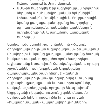
Ուկրաինայում և Մոլդովայում,
ԱՄՆ-ին հաջողվել է իր ազդեցության ոլորտում
ներառել արևելաեվրոպական երկրներին`
Լեհաստանին, Ռումինիային և Բուլղարիային,
նրանց քաղաքականությանը հաղորդելով
պրոատլանտյան, հակաեվրոպակենտրոն
ուղղվածություն և այդպիսով պառակտել
Եվրոպան։
Ներկայումս վերոհիշյալ երկրներին «Հանուն
ժողովրդավարության և զարգացման» ձևաչափում
միավորելու և նրանց քաղաքականությանը հստակ
հակառուսական ուղղվածություն հաղորդելու
աշխատանք է տարվում։ Հատկանշական է, որ այդ
շրջանակներում ընդգրկված Ադրբեջանը
գաղափարապես շատ հեռու է «Հանուն
ժողովրդավարության» կարգախոսից և ունի այլ
աշխարհաքաղաքական նախասիրություններ,
սակայն «զետեղվելով» որոշակի ձևաչափում`
Ադրբեջանի ղեկավարությունը գոնե մասամբ
ստիպված կլինի իրագործել իր վրա դրված
«հակառուսական» պարտավորությունները։