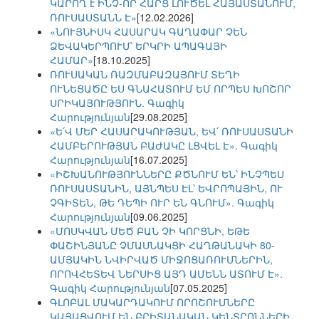
ԿԱՐՈՂ է ԻՆՉ-ՈՐ ՀԱՐՑ ԼՈՒԾԵԼ ՀԱՅԱՍՏԱՆՈՒՄ,
ՌՈՒՍԱՍՏԱՆՆ Է»
[12.02.2026]
«ՆՈՒՅՆԻՍԿ ՀԱՍԱՐԱԿ ԳԱՂԱՓԱՐ ՉԵՆ
ՁԵՎԱԿԵՐՊՈՒՄ՝ ԵՐԿՐԻ ԱՊԱԳԱՅԻ
ՀԱՄԱՐ»
[18.10.2025]
ՌՈՒՍԱԿԱՆ ՌԱԶՄԱԲԱԶԱՅՈՒՄ ՏԵՂԻ
ՈՒՆԵՑԱԾԸ ԵՍ ԳՆԱՀԱՏՈՒՄ ԵՄ ՈՐՊԵՍ ԽՈՇՈՐ
ՍՐԻԿԱՅՈՒԹՅՈՒՆ. Գագիկ
Հարությունյան
[29.08.2025]
«Ե՛Վ ՄԵՐ ՀԱՍԱՐԱԿՈՒԹՅԱՆ, ԵՎ՛ ՌՈՒՍԱՍՏԱՆԻ
ՀԱՄԲԵՐՈՒԹՅԱՆ ԲԱԺԱԿԸ ԼՑՎԵԼ Է». Գագիկ
Հարությունյան
[16.07.2025]
«ԻՇԽԱՆՈՒԹՅՈՒՆՆԵՐԸ ՔԾՆՈՒՄ ԵՆ՝ ԻՆՉՊԵՍ
ՌՈՒՍԱՍՏԱՆԻՆ, ԱՅՆՊԵՍ ԷԼ՝ ԵՎՐՈՊԱՅԻՆ, ՈՒ
ՉԳԻՏԵՆ, ԹԵ ԴԵՊԻ ՈՒՐ ԵՆ ԳՆՈՒՄ». Գագիկ
Հարությունյան
[09.06.2025]
«ՄՈՍԿՎԱՆ ՄԵԾ ԲԱՆ ՉԻ ԿՈՐՑՆԻ, ԵԹԵ
ՓԱՇԻՆՅԱՆԸ ՉՄԱՍՆԱԿՑԻ ՀԱՂԹԱՆԱԿԻ 80-
ԱՄՅԱԿԻՆ ՆՎԻՐՎԱԾ ՄԻՋՈՑԱՌՈՒՄՆԵՐԻՆ,
ՈՐՈՎՀԵՏԵՎ ՆԵՐՍԻՑ ԱՅԴ ԱՄԵՆՆ ԱՏՈՒՄ Է».
Գագիկ Հարությունյան
[07.05.2025]
ԳԼՈԲԱԼ ՄԱԿԱՐԴԱԿՈՒՄ ՈՐՈՇՈՒՄՆԵՐԸ
ԿԱՅԱՑՎՈՒՄ ԵՆ ԲՐԻՏԱՆԱԿԱՆ ԿԵՆՏՐՈՆՆԵՐԻ