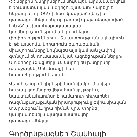
ՀՀ ներքին խնդիրներում նույնպես արձանագրվում
է ռուսաստանյան ազդեցության աճ։ Կարելի է
ենթադրել, որ ՕԵԿ-ի հետ կապված վերջին
զարգացումներն ինչ-որ չափով պայմանավորված
էին ՀՀ աշխարհաքաղաքական
կողմնորոշումներում տեղի ունեցող
փոփոխություններով։ Տպավորությունն այնպիսին
է, թե այսօրվա նորաթուխ քաղաքական
միավորումները նույնպես այս կամ այն չափով
գտնվում են ռուսաստանյան ազդեցության ներքո։
Այդ գործընթացները ևս կարող են խնդիրներ
առաջացնել Արևմուտքի հետ
հարաբերություններում։
Վերոհիշյալ խնդիրների համախմբում ավելի
հստակ կողմնորոշվելու համար, թերևս,
նպատակահարմար է համառոտ դիտարկել
ռազմաքաղաքական իրադրությունը Եվրասիական
տարածքում և դրա հիման վրա փորձել
կանխատեսել ապագա հնարավոր
զարգացումները։
Գործընթացներ Շանհայի