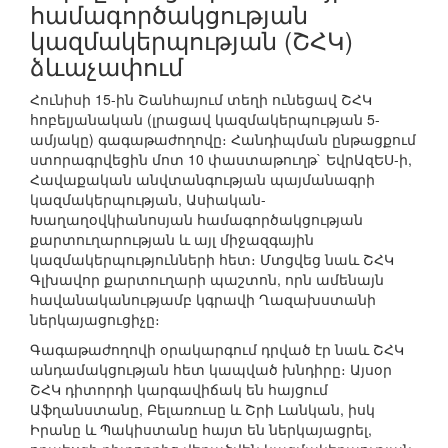
համագործակցության
կազմակերպության (ՇՀԿ)
ձևաչափում
Հունիսի 15-ին Շանհայում տեղի ունեցավ ՇՀԿ
հոբելյանական (լրացավ կազմակերպության 5-
ամյակը) գագաթաժողովը։ Հանդիպման ընթացքում
ստորագրվեցին մոտ 10 փաստաթուղթ` ԵվրԱզԵՍ-ի,
Հավաքական անվտանգության պայմանագրի
կազմակերպության, Ասիական-
Խաղաղօվկիանոսյան համագործակցության
քարտուղարության և այլ միջազգային
կազմակերպությունների հետ։ Մտցվեց նաև ՇՀԿ
Գլխավոր քարտուղարի պաշտոն, որն ամենայն
հավանականությամբ կգրավի Ղազախստանի
ներկայացուցիչը։
Գագաթաժողովի օրակարգում դրված էր նաև ՇՀԿ
անդամակցության հետ կապված խնդիրը։ Այսօր
ՇՀԿ դիտորդի կարգավիճակ են հայցում
Աֆղանստանը, Բելառուսը և Շրի Լանկան, իսկ
Իրանը և Պակիստանը հայտ են ներկայացրել,