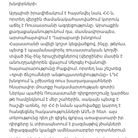
խնդիրների։
Այդպիսի իրավիճակում է հայտնվել նաև ՀՀ-ն,
որտեղ վերջին ժամանակահատվածում կտրուկ
աճել է Ռուսաստանի ազդեցությունը։ Արտաքին
քաղաքականությունում դա, մասնավորապես,
արտահայտվում է Ղարաբաղի խնդրում
Հայաստանի ավելի կոշտ կեցվածքով, ինչը, թերևս,
պետք է պայմանավորել ռուսաստանյան կողմի
տված ինչ-ինչ երաշխիքներով (վերջինիս մասին է
անուղղակիորեն վկայում Սերգեյ Իվանովի
հայտարարությունը Բաքվում, որտեղ նա շեշտեց
«դրսի ճնշումների անթույլատրելիությունը» ԼՂՀ
խնդրում և չժխտեց ռուս խաղաղապահների
հնարավոր մուտքը հակամարտության գոտի)։
Ներկա պահին Ռուսաստանի դիրքորոշումը կարծես
թե համընկնում է մեր շահերին, սակայն պետք է
հաշվի առնել, որ ՀՀ-ի նման պահվածքը կարող է
հանգեցնել հակասությունների ԱՄՆ-ի հետ. այս
տերությունը դեռ չի զիջել գլոբալ առաջատարի իր
դիրքերը և տիրապետում է բազմաթիվ լծակների
միջազգային կյանքի ամենատարբեր ոլորտներում։