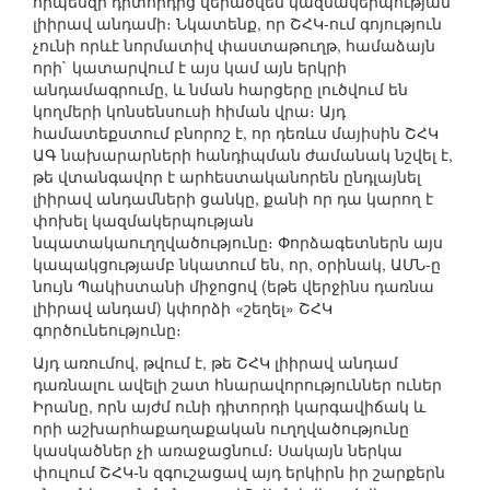
որպեսզի դիտորդից վերածվեն կազմակերպության
լիիրավ անդամի։ Նկատենք, որ ՇՀԿ-ում գոյություն
չունի որևէ նորմատիվ փաստաթուղթ, համաձայն
որի` կատարվում է այս կամ այն երկրի
անդամագրումը, և նման հարցերը լուծվում են
կողմերի կոնսենսուսի հիման վրա։ Այդ
համատեքստում բնորոշ է, որ դեռևս մայիսին ՇՀԿ
ԱԳ նախարարների հանդիպման ժամանակ նշվել է,
թե վտանգավոր է արհեստականորեն ընդլայնել
լիիրավ անդամների ցանկը, քանի որ դա կարող է
փոխել կազմակերպության
նպատակաուղղվածությունը։ Փորձագետներն այս
կապակցությամբ նկատում են, որ, օրինակ, ԱՄՆ-ը
նույն Պակիստանի միջոցով (եթե վերջինս դառնա
լիիրավ անդամ) կփորձի «շեղել» ՇՀԿ
գործունեությունը։
Այդ առումով, թվում է, թե ՇՀԿ լիիրավ անդամ
դառնալու ավելի շատ հնարավորություններ ուներ
Իրանը, որն այժմ ունի դիտորդի կարգավիճակ և
որի աշխարհաքաղաքական ուղղվածությունը
կասկածներ չի առաջացնում։ Սակայն ներկա
փուլում ՇՀԿ-ն զգուշացավ այդ երկիրն իր շարքերն