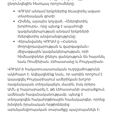
ընդունվեցին հետևյալ որոշումները.
ՎՈՒԱՄ անդամ երկրներից ձևավորել ազատ
տնտեսական գոտի:
Հիմնել, այսպես կոչված, «էներգետիկ
խորհուրդ», որը պետք է ապահովի
կազմակերպության անդամ երկրների
էներգետիկ անվտանգությունը:
Վերանվանել ՎՈՒԱՄ-ը «Հանուն
ժողովրդավարության և զարգացման»
միջազգային կազմակերպության, որի
հիմնադիրներ լինելու ցանկություն են հայտնել
նաև Ռումինիան, Լեհաստանը և Բուլղարիան։
ՎՈՒԱՄ-ի հակառուսաստանյան ուղղվածությունն
ակնհայտ է։ Ավելացնենք նաև, որ արդեն որոշում է
կայացվել Բուլղարիայում ամերիկյան խոշոր
ռազմակայան տեղակայելու մասին, իսկ օրերս
ԱՄՆ-ը հայտարարել է, թե Լեհաստանի տարածքում,
ամենայն հավանականությամբ, պետք է
տեղադրվեն հակահրթիռային համակարգեր, որոնց
խնդիրն իրանական հրթիռներից
արևելաեվրոպական տարածքը պաշտպանելն է։