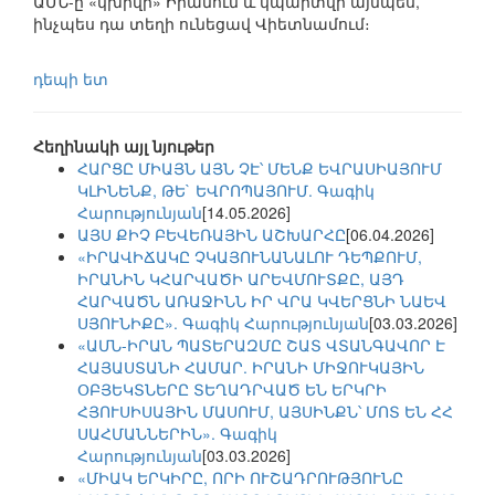
ԱՄՆ-ը «կխրվի» Իրանում և կպարտվի այնպես,
ինչպես դա տեղի ունեցավ Վիետնամում։
դեպի ետ
Հեղինակի այլ նյութեր
ՀԱՐՑԸ ՄԻԱՅՆ ԱՅՆ ՉԷ՝ ՄԵՆՔ ԵՎՐԱՍԻԱՅՈՒՄ
ԿԼԻՆԵՆՔ, ԹԵ` ԵՎՐՈՊԱՅՈՒՄ. Գագիկ
Հարությունյան
[14.05.2026]
ԱՅՍ ՔԻՉ ԲԵՎԵՌԱՅԻՆ ԱՇԽԱՐՀԸ
[06.04.2026]
«ԻՐԱՎԻՃԱԿԸ ՉԿԱՅՈՒՆԱՆԱԼՈՒ ԴԵՊՔՈՒՄ,
ԻՐԱՆԻՆ ԿՀԱՐՎԱԾԻ ԱՐԵՎՄՈՒՏՔԸ, ԱՅԴ
ՀԱՐՎԱԾՆ ԱՌԱՋԻՆՆ ԻՐ ՎՐԱ ԿՎԵՐՑՆԻ ՆԱԵՎ
ՍՅՈՒՆԻՔԸ». Գագիկ Հարությունյան
[03.03.2026]
«ԱՄՆ-ԻՐԱՆ ՊԱՏԵՐԱԶՄԸ ՇԱՏ ՎՏԱՆԳԱՎՈՐ Է
ՀԱՅԱՍՏԱՆԻ ՀԱՄԱՐ. ԻՐԱՆԻ ՄԻՋՈՒԿԱՅԻՆ
ՕԲՅԵԿՏՆԵՐԸ ՏԵՂԱԴՐՎԱԾ ԵՆ ԵՐԿՐԻ
ՀՅՈՒՍԻՍԱՅԻՆ ՄԱՍՈՒՄ, ԱՅՍԻՆՔՆ՝ ՄՈՏ ԵՆ ՀՀ
ՍԱՀՄԱՆՆԵՐԻՆ». Գագիկ
Հարությունյան
[03.03.2026]
«ՄԻԱԿ ԵՐԿԻՐԸ, ՈՐԻ ՈՒՇԱԴՐՈՒԹՅՈՒՆԸ