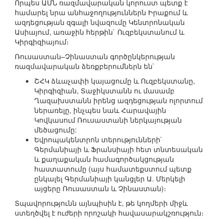
Որպես ԱՄՆ ռազմավարական կորուստ պետք է
համարել նրա անհաջողություններն Իրաքում և
ազդեցության զգալի նվազումը Կենտրոնական
Ասիայում, առաջին հերթին` Ուզբեկստանում և
Կիրգիզիայում։
Ռուսաստան–Չինաստան գործընկերության
ռազմավարական ձեռքբերումներն են`
ՇՀԿ ձևաչափի կայացումը և Ուզբեկստանը,
Կիրգիզիան, Տաջիկստանն ու մասամբ
Ղազախստանն իրենց ազդեցության ոլորտում
ներառելը, ինչպես նաև Հարավային
Կովկասում Ռուսաստանի ներկայության
մեծացումը:
Եվրոպակենտրոն տերությունների`
Գերմանիայի և Ֆրանսիայի հետ տնտեսական
և քաղաքական համագործակցության
հաստատումը (այս համատեքստում պետք
ընկալել Գերմանիայի կանցլեր Ա. Մերկելի
այցերը Ռուսաստան և Չինաստան)։
Տպավորությունն այնպիսին է, թե կողմերի միջև
ստեղծվել է ուժերի որոշակի հավասարակշռություն։