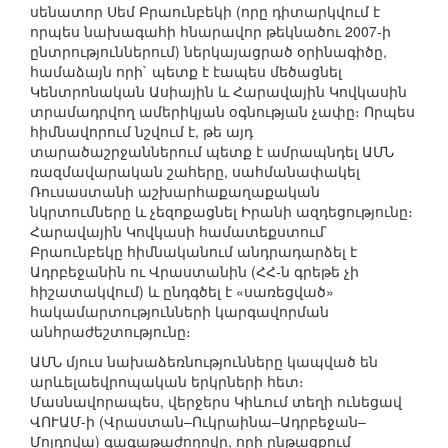
սենատոր Սեմ Բրաունբեկի (որը դիտարկվում է
որպես նախագահի հնարավոր թեկնածու 2007-ի
ընտրություններում) ներկայացրած օրինագիծը,
համաձայն որի` պետք է էապես մեծացնել
Կենտրոնական Ասիային և Հարավային Կովկասին
տրամադրվող ամերիկյան օգնության չափը։ Որպես
հիմնավորում նշվում է, թե այդ
տարածաշրջաններում պետք է ամրապնդել ԱՄՆ
ռազմավարական շահերը, սահմանափակել
Ռուսաստանի աշխարհաքաղաքական
նկրտումները և չեզոքացնել Իրանի ազդեցությունը։
Հարավային Կովկասի համատեքստում`
Բրաունբեկը հիմնականում անդրադարձել է
Ադրբեջանին ու Վրաստանին (ՀՀ-ն գրեթե չի
հիշատակվում) և ընդգծել է «սառեցված»
հակամարտությունների կարգավորման
անհրաժեշտությունը։
ԱՄՆ մյուս նախաձեռնությունները կապված են
արևելաեվրոպական երկրների հետ։
Մասնավորապես, վերջերս Կիևում տեղի ունեցավ
ՎՈՒԱՄ-ի (Վրաստան–Ուկրաինա–Ադրբեջան–
Մոլդովա) գագաթաժողովը, որի ընթացքում