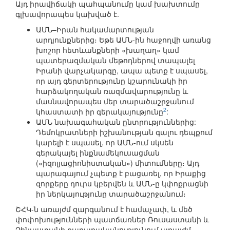
Այդ իրավիճակի պահպանումը կամ խախտումը
գլխավորապես կախված է.
ԱՄՆ–Իրան հակամարտության
արդյունքներից։ Եթե ԱՄՆ-ին հաջողվի առանց
խոշոր հետևանքների «խաղաղ» կամ
պատերազմական մեթոդներով տապալել
Իրանի վարչակարգը, ապա պետք է սպասել,
որ այդ գերտերությունը կշարունակի իր
հարձակողական ռազմավարությունը և
մասնավորապես մեր տարածաշրջանում
2
կհաստատի իր գերակայությունը
:
ԱՄՆ նախագահական ընտրություններից:
Դեմոկրատների իշխանության գալու դեպքում
կարելի է սպասել, որ ԱՄՆ-ում սկսեն
գերակայել ինքնամեկուսացման
(«իզոլյացիոնիստական») միտումները։ Այդ
պարագայում չպետք է բացառել, որ Իրաքից
զորքերը դուրս կբերվեն և ԱՄՆ-ը կփոքրացնի
իր ներկայությունը տարածաշրջանում։
ՇՀԿ-ն առայժմ զարգանում է համաչափ, և մեծ
փոփոխությունների պատճառներ Ռուսաստանի և
Չինաստանի քաղաքականությունում առայժմ