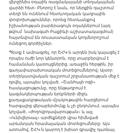
վերջինիս օդային ռազմակայանի տեղակայման
վարձի հետ։ Բնորոշ է նաև, որ ներքին դաշտում
տեղի են ունենում հետևողական կադրային
փոփոխություններ, որոնց հետևանքով
իշխանության բարձրագույն օղակներում (այդ
թվում` նախագահ Բաքիևի աշխատակազմում)
հայտնվում են ռուսաստանյան կողմնորոշում
ունեցող գործիչներ։
Պետք է ամրագրել, որ ՇՀԿ-ն արդեն իսկ կայացել է
որպես ուժի նոր կենտրոն, որը տարբերվում է
համանման կառույցներից, առաջին հերթին, իր
գաղափարախոսական մոտեցումներով։ Այսօր
տեղեկատվական դաշտում շրջանառության մեջ է
դրվել, այսպես կոչված, «Շանհայի ոգի»
հասկացությունը, որը ենթադրում է
կազմակերպության երկրների միջև
քաղաքակրթական-մշակութային հարցերում
հարգալից վերաբերմունք և չի ընդունում, այսպես
կոչված, «ժողովրդավարության» և այլ
«ունիվերսալ» արժեքների վրա հիմնված
արևմտյան հրամայական մոտեցումները։ Այս
առումով, ՇՀԿ-ն կարող է խիստ գրավիչ դառնալ