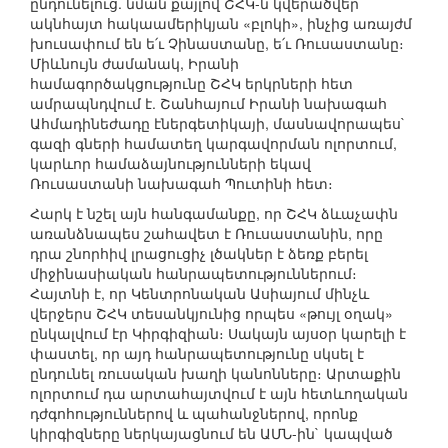
ընդունելուց. նման քայլով ՇՀԿ-ն կվերածվեր
ակնհայտ հակաամերիկյան «բլոկի», ինչից առայժմ
խուսափում են ե՛ւ Չինաստանը, ե՛ւ Ռուսաստանը։
Միևնույն ժամանակ, Իրանի
համագործակցությունը ՇՀԿ երկրների հետ
ամրապնդվում է. Շանհայում Իրանի նախագահ
Ահմադինեժադը էներգետիկայի, մասնավորապես`
գազի գների համատեղ կարգավորման ոլորտում,
կարևոր համաձայնությունների եկավ
Ռուսաստանի նախագահ Պուտինի հետ։
Հարկ է նշել այն հանգամանքը, որ ՇՀԿ ձևաչափն
առանձնապես շահավետ է Ռուսաստանին, որը
դրա շնորհիվ լրացուցիչ լծակներ է ձեռք բերել
միջինասիական հանրապետություններում։
Հայտնի է, որ Կենտրոնական Ասիայում մինչև
վերջերս ՇՀԿ տեսանկյունից որպես «թույլ օղակ»
ընկալվում էր Կիրգիզիան։ Սակայն այսօր կարելի է
փաստել, որ այդ հանրապետությունը սկսել է
ընդունել ռուսական խաղի կանոնները։ Արտաքին
ոլորտում դա արտահայտվում է այն հետևողական
դժգոհություններով և պահանջներով, որոնք
կիրգիզները ներկայացնում են ԱՄՆ-ին` կապված