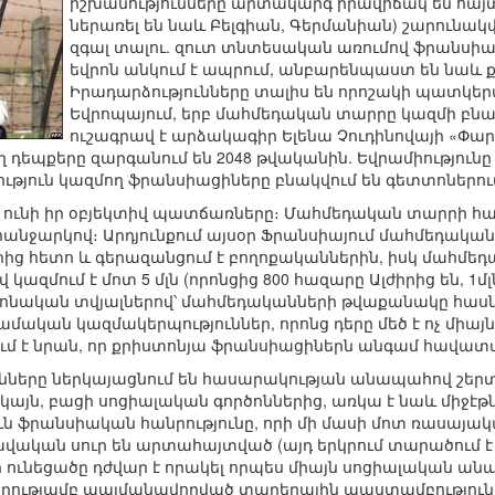
իշխանությունները արտակարգ իրավիճակ են հայտ
ներառել են նաև Բելգիան, Գերմանիան) շարունակվ
զգալ տալու. զուտ տնտեսական առումով ֆրանսիաց
եվրոն անկում է ապրում, անբարենպաստ են նա
Իրադարձությունները տալիս են որոշակի պատկերաց
Եվրոպայում, երբ մահմեդական տարրը կազմի բնակչ
ուշագրավ է արձակագիր Ելենա Չուդինովայի «Փա
 դեպքերը զարգանում են 2048 թվականին. Եվրամիությունը 
ւթյուն կազմող ֆրանսիացիները բնակվում են գետտոներու
ունի իր օբյեկտիվ պատճառները։ Մահմեդական տարրի հա
նջարկով։ Արդյունքում այսօր Ֆրանսիայում մահմեդական
րից հետո և գերազանցում է բողոքականներին, իսկ մահմեդ
ազմում է մոտ 5 մլն (որոնցից 800 հազարը Ալժիրից են, 1մլ
շտոնական տվյալներով՝ մահմեդականների թվաքանակը հասնում 
սլամական կազմակերպություններ, որոնց դերը մեծ է ոչ միա
ում է նրան, որ քրիստոնյա ֆրանսիացիներն անգամ հավատա
նները ներկայացնում են հասարակության անապահով շերտ
այն, բացի սոցիալական գործոններից, առկա է նաև միջէ
ւն ֆրանսիական հանրությունը, որի մի մասի մոտ ռասայա
ավական սուր են արտահայտված (այդ երկրում տարածում է
 ունեցածը դժվար է որակել որպես միայն սոցիալական ան
ղությամբ պայմանավորված տարերային ապստամբություն