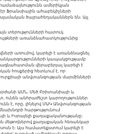
նհամաձայնությունն ամերիկյան
 էր Ֆրանսիային ահաբեկիչների
իսլամական ծայրահեղականներն են։ Այլ
յն տերությունների հատուկ
առույթների առանձնահատկությունից
վների առումով, կարելի է առանձնացնել
կ անկարգությունների կապակցությամբ
րագնահատման վերաբերյալ կարելի է
ան հոսքերից հետևում է, որ
Թուրքիայի անվտանգության մարմինների
րժանի ԱՄՆ, Մեծ Բրիտանիայի և
տ, ունեն անհրաժեշտ կարողություններ
նն է, որը, լինելով ՄԱԿ Անվտանգության
նախնդրի հարթությունում
յի և Իսրայելի քաղաքականությանը։
յին մեթոդներով քաղաքական հեռանկար
սն է։ Այս համատեքստում կարելի է
ներից՝ ուղղված ամերիկյան գլոբալ