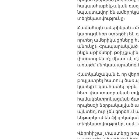
հակաահաբեկչական ռազմա
նպաստավոր են ամերիկյան
տեղեկատվությունը։
Համաձայն ամերիկյան «Հ
կառույցները ստեղծել են
որտեղ ամերիկացիները հա
անունը)։ Հրապարակված 
ինքնաթիռների թռիչքային
փաստորեն ո՛չ ժխտում, ո
առայժմ մերկապարանոց են
Հատկանշական է, որ վերո
թույլատրել հատուկ ծառա
կարելի է գնահատել իբրև
հետ. փաստագրական տվյա
համակենտրոնացման ճամբա
որպեսզի ձերբակալված ահ
այնտեղ, ուր չեն գործում
ենթարկում են ֆիզիկական 
տեղեկատվությունը, այլև
Վերոհիշյալ փաստերը թույ