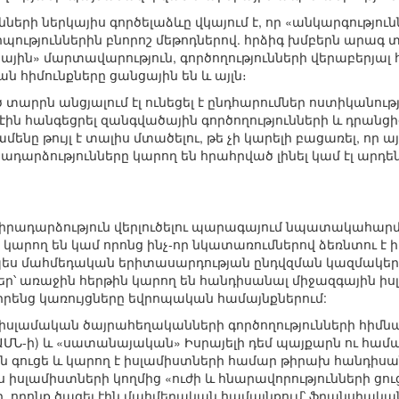
րի ներկայիս գործելաձևը վկայում է, որ «անկարգություն
ւթյուններին բնորոշ մեթոդներով. հրձիգ խմբերն արագ տ
ին» մարտավարություն, գործողությունների վերաբերյալ
ն հիմունքները ցանցային են և այլն։
արրն անցյալում էլ ունեցել է ընդհարումներ ոստիկանութ
չէին հանգեցրել զանգվածային գործողությունների և դրա
մենը թույլ է տալիս մտածելու, թե չի կարելի բացառել, որ 
դարձությունները կարող են հրահրված լինել կամ էլ արդեն 
ադարձություն վերլուծելու պարագայում նպատակահարմ
արող են կամ որոնց ինչ-որ նկատառումներով ձեռնտու է իր
րպես մահմեդական երիտասարդության ընդվզման կազմակեր
եր՝ առաջին հերթին կարող են հանդիսանալ միջազգային 
 իրենց կառույցները եվրոպական համայնքներում:
որ իսլամական ծայրահեղականների գործողությունների հ
ՄՆ-ի) և «սատանայական» Իսրայելի դեմ պայքարն ու համ
ն գուցե և կարող է իսլամիստների համար թիրախ հանդիսա
 իսլամիստների կողմից «ուժի և հնարավորությունների ցու
րը, որոնք ծագել էին մահմեդական համայնքում՝ ֆրանսիակա