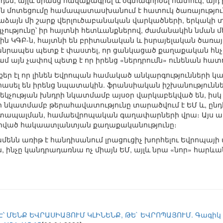
դեմ, այլև նրանց հավաքագրել և օգտագործել հատուկ, այդ 
ման մոտեցումը համապատասխանում է հատուկ ծառայությու
այն մի շարք վերլուծաբանական վարկածների, երկակի տեխ
չությունը՝ իր հայտնի հետևանքներով, ժամանակին նման 
ն ԿԳԲ-ն, հայտնի են բրիտանական և իսրայելական ծառայ
հանրապես պետք է փաստել, որ ցանկացած քաղաքական հնչող
ամ այն չափով պետք է որ իրենց «ներդրումն» ունենան հատո
քեր էլ որ լինեն Եվրոպան համակած անկարգությունների 
 հասել են իրենց նպատակին. ֆրանսիական իշխանություն
կչության խնդրի նկատմամբ այսօր վարկաբեկված են, իսկ ա
նկատմամբ թերահավատությունը տարածվում է ԵՄ և, ընդհ
տապալման, համաեվրոպական գաղափարների վրա։ Այս ամ
գրված հակաատլանտյան քաղաքականությունը։
ամենն առիթ է հանդիսանում լրացուցիչ խորհելու Եվրոպ
, ինչը կանդրադառնա ոչ միայն ԵՄ, այլև նրա «նոր» հարև
Է՝ ՄԵՆՔ ԵՎՐԱՍԻԱՅՈՒՄ ԿԼԻՆԵՆՔ, ԹԵ` ԵՎՐՈՊԱՅՈՒՄ. Գագիկ 