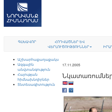
ԳԼԽԱՎՈՐ
ՀՈԴՎԱԾՆԵՐ ԵՎ
ՎԵՐԼՈՒԾՈՒԹՅՈՒՆՆԵՐ
ԻՐԱ
Աշխարհաքաղաքականություն
Ազգային
17.11.2005
անվտանգություն
Նկատառումներ
Հայության
հիմնախնդիրներ
Տնտեսագիտություն