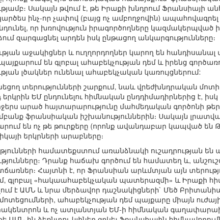
ւթյամբ։ Սակայն թվում է, թե Իրաքի խնդրում Ֆրանսիայի ա
րծես ինչ-որ չափով (բայց ոչ ամբողջովին) ապահովագրել
ընդունել, որ խռովություն իրագործողները կազմակերպված 
րձում զարգացնել արդեն իսկ ընթացող անկարգությունները։
յան աջակիցներ և ուղղորդողներ կարող են հանդիսանալ ա
 պայքարում են գլոբալ ահաբեկչության դեմ և իրենց գործ
ության լծակներ ունենալ ահաբեկչական կառույցներում:
ւնեցող տերությունների շարքում, նաև վրեժխնդրական մոտի
 երկրին ԵՄ ընդունելու հիմնական ընդդիմադիրներից է, իս
ջերս արած հայտարարությունը մահմեդական գործոնի թե
բանք ֆրանսիական իշխանություններին։ Սակայն լրատվակ
րում են ոչ թե թուրքերը (որոնք ավանդաբար կապված են 
ֆրիկայի երկրների արաբները։
յունների համատեքստում առանձնակի ուշադրության են ա
ւթյունները։ Դրանք հաճախ գործում են համատեղ և, անշուշ
ճառներ։ Հայտնի է, որ Ֆրանսիան արևմտյան այն տերությու
, գլոբալ «հակաահաբեկչական պատերազմի» և Իրաքի հիմ
ւմ է ԱՄՆ և նրա մերձավոր դաշնակիցների` Մեծ Բրիտանիա
ոտեցումների, ահաբեկչության դեմ պայքարը միայն ուժա
վրակենտրոն և ոչ ատլանտյան ԵՄ-ի հիմնական գաղափարախո
թե ԱՄՆ-ին ձեռնտու կլիներ զրկել Ֆրանսիային հիմնավորում