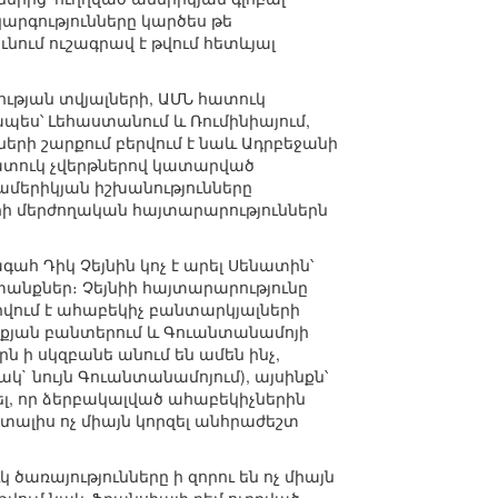
րգությունները կարծես թե
ում ուշագրավ է թվում հետևյալ
թյան տվյալների, ԱՄՆ հատուկ
պես՝ Լեհաստանում և Ռումինիայում,
երի շարքում բերվում է նաև Ադրբեջանի
ատուկ չվերթներով կատարված
ամերիկյան իշխանությունները
երի մերժողական հայտարարություններն
ահ Դիկ Չեյնին կոչ է արել Սենատին՝
տանքներ։ Չեյնիի հայտարարությունը
րվում է ահաբեկիչ բանտարկյալների
աքյան բանտերում և Գուանտանամոյի
 ի սկզբանե անում են ամեն ինչ,
` նույն Գուանտանամոյում), այսինքն՝
ել, որ ձերբակալված ահաբեկիչներին
 տալիս ոչ միայն կորզել անհրաժեշտ
ծառայությունները ի զորու են ոչ միայն