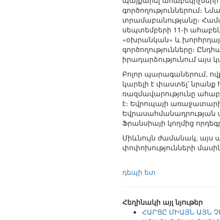
պայքարել ահաբեկիչների 
գործողություններում։ Ն
տրամաբանությանը։ Համաձ
սեպտեմբերի 11-ի ահաբեկ
«օխրանկան» և խորհրդայի
գործողությունները։ Ընդ
իրադարձությունում այս կ
Բոլոր պարագաներում, ով
կարելի է փաստել՝ նրանք
ռազմավարությունը ահաբե
է։ Եվրոպայի առաջատարի 
Եվրասահմանադրության 
Ֆրանսիայի կողմից որդե
Միևնույն ժամանակ, այս 
փոփոխությունների մասին
դեպի ետ
Հեղինակի այլ նյութեր
ՀԱՐՑԸ ՄԻԱՅՆ ԱՅՆ Չ