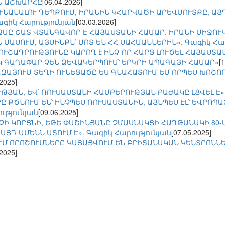
Ն ԱՇԽԱՐՀԸ
[06.04.2026]
ՒՆԱՆԱԼՈՒ ԴԵՊՔՈՒՄ, ԻՐԱՆԻՆ ԿՀԱՐՎԱԾԻ ԱՐԵՎՄՈՒՏՔԸ, ԱՅ
ագիկ Հարությունյան
[03.03.2026]
ԶՄԸ ՇԱՏ ՎՏԱՆԳԱՎՈՐ Է ՀԱՅԱՍՏԱՆԻ ՀԱՄԱՐ. ԻՐԱՆԻ ՄԻՋՈՒ
 ՄԱՍՈՒՄ, ԱՅՍԻՆՔՆ՝ ՄՈՏ ԵՆ ՀՀ ՍԱՀՄԱՆՆԵՐԻՆ». Գագիկ Հար
 ՈՒՇԱԴՐՈՒԹՅՈՒՆԸ ԿԱՐՈՂ է ԻՆՉ-ՈՐ ՀԱՐՑ ԼՈՒԾԵԼ ՀԱՅԱՍՏԱ
Կ ԳԱՂԱՓԱՐ ՉԵՆ ՁԵՎԱԿԵՐՊՈՒՄ՝ ԵՐԿՐԻ ԱՊԱԳԱՅԻ ՀԱՄԱՐ»
[
ԶԱՅՈՒՄ ՏԵՂԻ ՈՒՆԵՑԱԾԸ ԵՍ ԳՆԱՀԱՏՈՒՄ ԵՄ ՈՐՊԵՍ ԽՈՇՈՐ
.2025]
ՒԹՅԱՆ, ԵՎ՛ ՌՈՒՍԱՍՏԱՆԻ ՀԱՄԲԵՐՈՒԹՅԱՆ ԲԱԺԱԿԸ ԼՑՎԵԼ Է».
 ՔԾՆՈՒՄ ԵՆ՝ ԻՆՉՊԵՍ ՌՈՒՍԱՍՏԱՆԻՆ, ԱՅՆՊԵՍ ԷԼ՝ ԵՎՐՈՊԱՅ
ւթյունյան
[09.06.2025]
 ՉԻ ԿՈՐՑՆԻ, ԵԹԵ ՓԱՇԻՆՅԱՆԸ ՉՄԱՍՆԱԿՑԻ ՀԱՂԹԱՆԱԿԻ 80
ԱՅԴ ԱՄԵՆՆ ԱՏՈՒՄ Է». Գագիկ Հարությունյան
[07.05.2025]
ՒՄ ՈՐՈՇՈՒՄՆԵՐԸ ԿԱՅԱՑՎՈՒՄ ԵՆ ԲՐԻՏԱՆԱԿԱՆ ԿԵՆՏՐՈՆՆԵ
.2025]