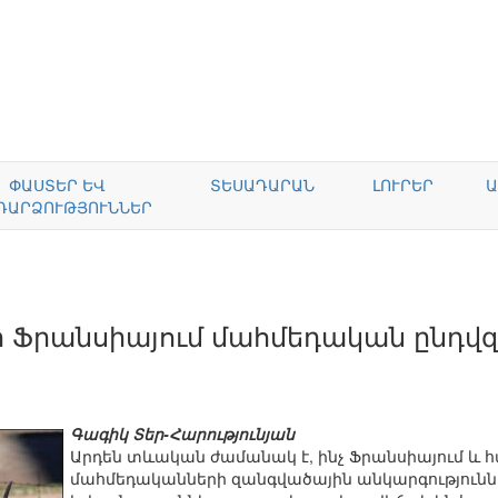
ՓԱՍՏԵՐ ԵՎ
ՏԵՍԱԴԱՐԱՆ
ԼՈՒՐԵՐ
Ա
ԴԱՐՁՈՒԹՅՈՒՆՆԵՐ
 Ֆրանսիայում մահմեդական ընդվզո
Գագիկ Տեր-Հարությունյան
Արդեն տևական ժամանակ է, ինչ Ֆրանսիայում և հ
մահմեդականների զանգվածային անկարգությունն