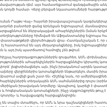
վարության դեմ. այս համատեքստում զանգվածային անկա
 կողմի համար։ Վերը բերված նկատառումների հարթություն
ուման Րայթս Վաչ» հայտնի իրավապաշտպան կազմակերպու
 գաղտնի բանտերի ցանց Արևելյան Եվրոպայում, մասնավորա
րցաքննում են ձերբակալված ահաբեկիչներին (նման երկրն
տեղեկությունները հիմնված են Աֆղանստանից Եվրոպա հ
 փաստաթղթերի վերլուծության վրա։ Հատկանշական է, որ 
՛չ էլ հաստատում են այդ մեղադրանքները, իսկ եվրոպացին
 և այդ իսկ պատճառով համոզիչ չեն թվում։
հիշյալ հաղորդագրություններին զուգահեռ, ԱՄՆ փոխնախագ
յություններին ահաբեկիչներին հարցաքննելիս կիրառել կտ
 փորձ՝ լեգիտիմացնելու այն, ինչն իրականում արդեն կատա
լները վերջիններիս կտտանքների ենթարկելու մասին իր
րում ավելի քան շատ են։ Հիշենք նաև, որ ամերիկացիներն
աբեկիչներին տեղակայեն ԱՄՆ սահմաններից դուրս (օրինակ
 ամերիկյան իրավական նորմերը։ Այսպիսով, կարելի է փաստ
և հոգեբանական կտտանքների, ինչը սկզբունքորեն թույլ է
 «կոտրել» և հավաքագրել հարցաքննվողին։
լ են տալիս մտածելու, որ ԱՄՆ և նրա դաշնակիցների հատուկ 