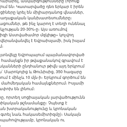
արարել, անկարգությունները (որոնք
ում են։ Կատարվածը դեռ երկար է իրեն
իները կրել են միլիարդանոց վնասներ,
և քաղաքական կանխատեսումները։
ումներ, թե ինչ կարող է տեղի ունենալ
ության 20-30%-ը։ Այս առումով
րիզի Աստվածամոր մզկիթը» կոչվող
վերանվանվել է Եվրաիսլամի, իսկ իսլամ
մ։
յտնվելը Եվրոպայում պայմանավորված
 համայնքն իր թվաքանակով գրավում է
ականների ընդհանուր թիվն այդ երկրում
ն` Մարոկոյից և Թունիսից, 350 հազարը
է մինչև 10 մլն-ի։ Երկրում գործում են
յն մահմեդական համայնքներում։ Իսլամի
փոխ են լինում։
ը, որտեղ սոցիալական լարվածությունն
թնիկական թշնամանքը։ Չպետք է
կան խտրականությունը և կրոնական
 գտել նաև հակասեմիտիզմը)։ Սակայն
ապահովությամբ, կրոնական ու
։