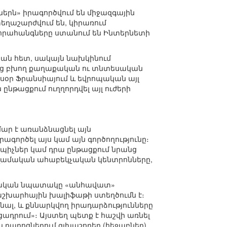
ներն» իրագործվում են միջազգային
եղաշարժվում են, կիրառում
 հրահանգները ստանում են Ինտերնետի
յան հետ, սակայն նախկինում
նցից բխող քաղաքական ու տնտեսական
այսօր Ֆրանսիայում և եվրոպական այլ
ընթացքում ուղղորդվել այլ ուժերի
ար է առանձնացնել այն
ագործել այս կամ այն գործողությունը։
պիչներ կամ դրա ընթացքում նրանց
իսլամական ահաբեկչական կենտրոնները,
իմնական նպատակը «անհավատ»
աշխարհային խալիֆաթի ստեղծումն է։
նալ, և քննարկվող իրադարձությունները
ցադրում»։ Այստեղ պետք է հաշվի առնել
ն դպրոցներում գլխաշորեր (հեջաբներ)