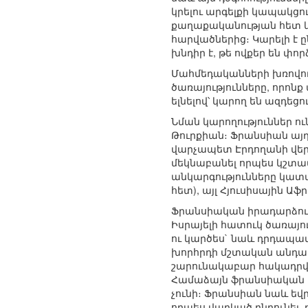
կրելու արգելքի կապակցո
քաղաքականության հետ կա
հարվածներից։ Կարելի է 
խնդիր է, թե ովքեր են փո
Մահմեդականների խռովութ
ծառայությունները, որոնք
ելնելով՝ կարող են ազդեց
Նման կարողություններ ո
Թուրքիան։ Ֆրանսիան այդ
վարչապետ Էրդողանի վեր
մեկնաբանել որպես կշտամ
անկարգությունները կատա
հետ), այլ Հյուսիսային Ա
Ֆրանսիական իրադարձութ
Իսրայելի հատուկ ծառայո
ու կարծես` նաև դրդապատ
խորհրդի մշտական անդամ
շարունակաբար հակադրվո
Համաձայն ֆրանսիական մ
չունի։ Ֆրանսիան նաև ե
որպես վարկած ընդունել, 