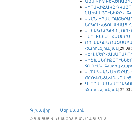
ԱՅՍ ՔԻՉ ԲԵՎԵՌԱՅԻ
«ԻՐԱՎԻՃԱԿԸ ՉԿԱՅՈ
ՆԱԵՎ ՍՅՈՒՆԻՔԸ». Գ
«ԱՄՆ-ԻՐԱՆ ՊԱՏԵՐԱ
ԵՐԿՐԻ ՀՅՈՒՍԻՍԱՅԻՆ
«ՄԻԱԿ ԵՐԿԻՐԸ, ՈՐԻ
«ՆՈՒՅՆԻՍԿ ՀԱՍԱՐԱ
ՌՈՒՍԱԿԱՆ ՌԱԶՄԱԲԱ
Հարությունյան
[29.08
«Ե՛Վ ՄԵՐ ՀԱՍԱՐԱԿՈ
«ԻՇԽԱՆՈՒԹՅՈՒՆՆԵՐԸ
ԳՆՈՒՄ». Գագիկ Հարո
«ՄՈՍԿՎԱՆ ՄԵԾ ԲԱՆ
ՈՐՈՎՀԵՏԵՎ ՆԵՐՍԻՑ 
ԳԼՈԲԱԼ ՄԱԿԱՐԴԱԿՈ
Հարությունյան
[27.03
Գլխավոր
⋅
Մեր մասին
© ՑԱՆՑԱՅԻՆ ՀԵՏԱԶՈՏԱԿԱՆ ԻՆՍՏԻՏՈՒՏ