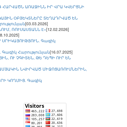
Դ ՀԱՐՎԱԾՆ ԱՌԱՋԻՆՆ ԻՐ ՎՐԱ ԿՎԵՐՑՆԻ
ԿԱՅԻՆ ՕԲՅԵԿՏՆԵՐԸ ՏԵՂԱԴՐՎԱԾ ԵՆ
ությունյան
[03.03.2026]
ՆՈՒՄ, ՌՈՒՍԱՍՏԱՆՆ Է»
[12.02.2026]
18.10.2025]
 ՍՐԻԿԱՅՈՒԹՅՈՒՆ. Գագիկ
 Գագիկ Հարությունյան
[16.07.2025]
ԻՆ, ՈՒ ՉԳԻՏԵՆ, ԹԵ ԴԵՊԻ ՈՒՐ ԵՆ
-ԱՄՅԱԿԻՆ ՆՎԻՐՎԱԾ ՄԻՋՈՑԱՌՈՒՄՆԵՐԻՆ,
ՐԻ ԿՈՂՄԻՑ. Գագիկ