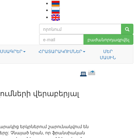
բաժանորդագրվել
ՄՍԱԳՐԵՐ
ՀՐԱՏԱՐԱԿՈՒՄՆԵՐ
ՄԵՐ
ՄԱՍԻՆ
ւմների վերաբերյալ
արակից երկրներում շարունակվում են
երը: Չնայած նրան, որ ֆրանսիական