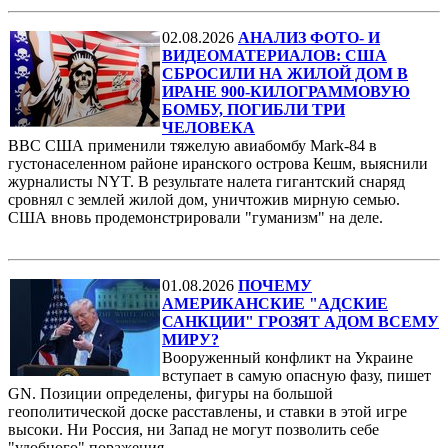
02.08.2026
АНАЛИЗ ФОТО- И
ВИДЕОМАТЕРИАЛОВ: США
СБРОСИЛИ НА ЖИЛОЙ ДОМ В
ИРАНЕ 900-КИЛОГРАММОВУЮ
БОМБУ, ПОГИБЛИ ТРИ
ЧЕЛОВЕКА
ВВС США применили тяжелую авиабомбу Mark-84 в
густонаселенном районе иранского острова Кешм, выяснили
журналисты NYT. В результате налета гигантский снаряд
сровнял с землей жилой дом, уничтожив мирную семью.
США вновь продемонстрировали "гуманизм" на деле.
01.08.2026
ПОЧЕМУ
АМЕРИКАНСКИЕ "АДСКИЕ
САНКЦИИ" ГРОЗЯТ АДОМ ВСЕМУ
МИРУ?
Вооруженный конфликт на Украине
вступает в самую опасную фазу, пишет
GN. Позиции определены, фигуры на большой
геополитической доске расставлены, и ставки в этой игре
высоки. Ни Россия, ни Запад не могут позволить себе
"удобного" поражения.