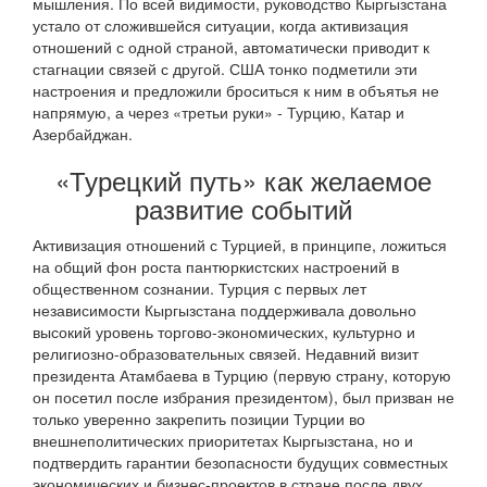
мышления. По всей видимости, руководство Кыргызстана
устало от сложившейся ситуации, когда активизация
отношений с одной страной, автоматически приводит к
стагнации связей с другой. США тонко подметили эти
настроения и предложили броситься к ним в объятья не
напрямую, а через «третьи руки» - Турцию, Катар и
Азербайджан.
«Турецкий путь» как желаемое
развитие событий
Активизация отношений с Турцией, в принципе, ложиться
на общий фон роста пантюркистских настроений в
общественном сознании. Турция с первых лет
независимости Кыргызстана поддерживала довольно
высокий уровень торгово-экономических, культурно и
религиозно-образовательных связей. Недавний визит
президента Атамбаева в Турцию (первую страну, которую
он посетил после избрания президентом), был призван не
только уверенно закрепить позиции Турции во
внешнеполитических приоритетах Кыргызстана, но и
подтвердить гарантии безопасности будущих совместных
экономических и бизнес-проектов в стране после двух