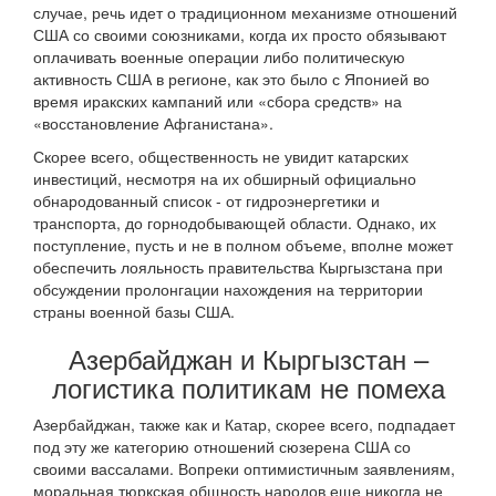
случае, речь идет о традиционном механизме отношений
США со своими союзниками, когда их просто обязывают
оплачивать военные операции либо политическую
активность США в регионе, как это было с Японией во
время иракских кампаний или «сбора средств» на
«восстановление Афганистана».
Скорее всего, общественность не увидит катарских
инвестиций, несмотря на их обширный официально
обнародованный список - от гидроэнергетики и
транспорта, до горнодобывающей области. Однако, их
поступление, пусть и не в полном объеме, вполне может
обеспечить лояльность правительства Кыргызстана при
обсуждении пролонгации нахождения на территории
страны военной базы США.
Азербайджан и Кыргызстан –
логистика политикам не помеха
Азербайджан, также как и Катар, скорее всего, подпадает
под эту же категорию отношений сюзерена США со
своими вассалами. Вопреки оптимистичным заявлениям,
моральная тюркская общность народов еще никогда не