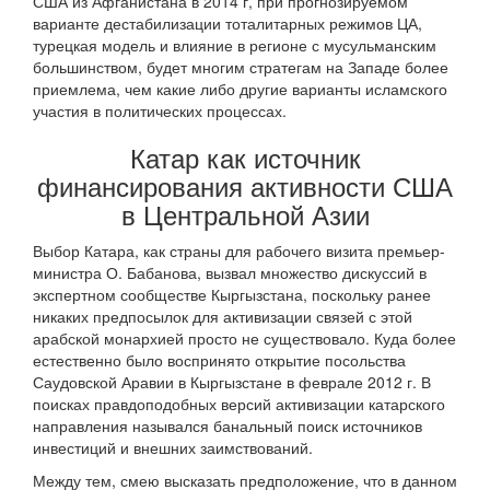
США из Афганистана в 2014 г, при прогнозируемом
варианте дестабилизации тоталитарных режимов ЦА,
турецкая модель и влияние в регионе с мусульманским
большинством, будет многим стратегам на Западе более
приемлема, чем какие либо другие варианты исламского
участия в политических процессах.
Катар как источник
финансирования активности США
в Центральной Азии
Выбор Катара, как страны для рабочего визита премьер-
министра О. Бабанова, вызвал множество дискуссий в
экспертном сообществе Кыргызстана, поскольку ранее
никаких предпосылок для активизации связей с этой
арабской монархией просто не существовало. Куда более
естественно было воспринято открытие посольства
Саудовской Аравии в Кыргызстане в феврале 2012 г. В
поисках правдоподобных версий активизации катарского
направления назывался банальный поиск источников
инвестиций и внешних заимствований.
Между тем, смею высказать предположение, что в данном