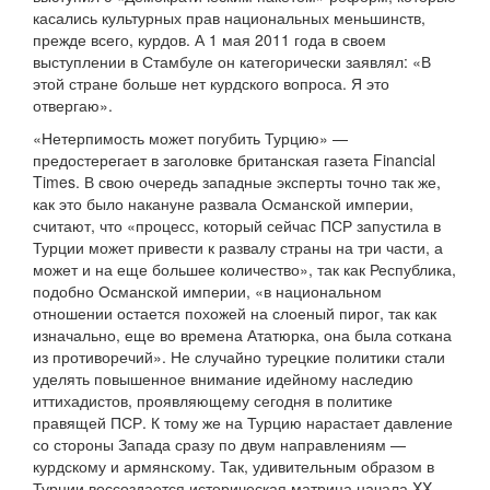
касались культурных прав национальных меньшинств,
прежде всего, курдов. А 1 мая 2011 года в своем
выступлении в Стамбуле он категорически заявлял: «В
этой стране больше нет курдского вопроса. Я это
отвергаю».
«Нетерпимость может погубить Турцию» —
предостерегает в заголовке британская газета Financial
Times. В свою очередь западные эксперты точно так же,
как это было накануне развала Османской империи,
считают, что «процесс, который сейчас ПСР запустила в
Турции может привести к развалу страны на три части, а
может и на еще большее количество», так как Республика,
подобно Османской империи, «в национальном
отношении остается похожей на слоеный пирог, так как
изначально, еще во времена Ататюрка, она была соткана
из противоречий». Не случайно турецкие политики стали
уделять повышенное внимание идейному наследию
иттихадистов, проявляющему сегодня в политике
правящей ПСР. К тому же на Турцию нарастает давление
со стороны Запада сразу по двум направлениям —
курдскому и армянскому. Так, удивительным образом в
Турции воссоздается историческая матрица начала XX