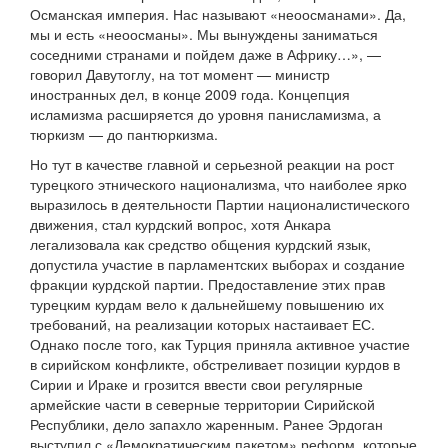
Османская империя. Нас называют «неоосманами». Да,
мы и есть «неоосманы». Мы вынуждены заниматься
соседними странами и пойдем даже в Африку…», —
говорил Давутоглу, на тот момент — министр
иностранных дел, в конце 2009 года. Концепция
исламизма расширяется до уровня панисламизма, а
тюркизм — до пантюркизма.
Но тут в качестве главной и серьезной реакции на рост
турецкого этнического национализма, что наиболее ярко
выразилось в деятельности Партии националистического
движения, стал курдский вопрос, хотя Анкара
легализовала как средство общения курдский язык,
допустила участие в парламентских выборах и создание
фракции курдской партии. Предоставление этих прав
турецким курдам вело к дальнейшему повышению их
требований, на реализации которых настаивает ЕС.
Однако после того, как Турция приняла активное участие
в сирийском конфликте, обстреливает позиции курдов в
Сирии и Ираке и грозится ввести свои регулярные
армейские части в северные территории Сирийской
Республики, дело запахло жаренным. Ранее Эрдоган
выступил с «Демократическим пакетом» реформ, которые