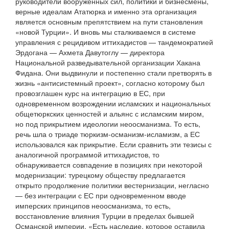
руководители вооруженных сил, политики и бизнесмены,
верные идеалам Ататюрка и именно эта организация
является основным препятствием на пути становления
«новой Турции». И вновь мы сталкиваемся в системе
управления с рецидивом иттихадистов — тандемократией
Эрдогана — Ахмета Давутоглу — директора
Национальной разведывательной организации Хакана
Фидана. Они выдвинули и постепенно стали претворять в
жизнь «антисистемный проект», согласно которому был
провозглашен курс на интеграцию в ЕС, при
одновременном возрождении исламских и национальных
общетюркских ценностей и альянс с исламским миром,
но под прикрытием идеологии неоосманизма. То есть,
речь шла о триаде тюркизм-османизм-исламизм, а ЕС
использовался как прикрытие. Если сравнить эти тезисы с
аналогичной программой иттихадистов, то
обнаруживается совпадение в позициях при некоторой
модернизации: турецкому обществу предлагается
открыто продолжение политики вестернизации, негласно
— без интеграции с ЕС при одновременном вводе
имперских принципов неоосманизма, то есть,
восстановление влияния Турции в пределах бывшей
Османской империи. «Есть наследие, которое оставила