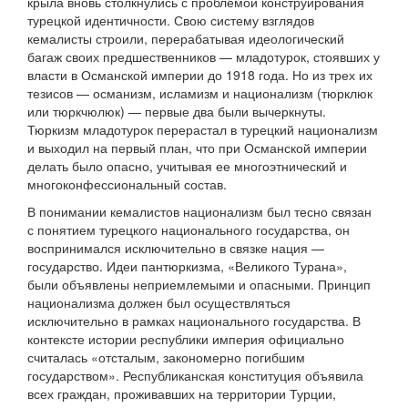
крыла вновь столкнулись с проблемой конструирования
турецкой идентичности. Свою систему взглядов
кемалисты строили, перерабатывая идеологический
багаж своих предшественников — младотурок, стоявших у
власти в Османской империи до 1918 года. Но из трех их
тезисов — османизм, исламизм и национализм (тюрклюк
или тюркчюлюк) — первые два были вычеркнуты.
Тюркизм младотурок перерастал в турецкий национализм
и выходил на первый план, что при Османской империи
делать было опасно, учитывая ее многоэтнический и
многоконфессиональный состав.
В понимании кемалистов национализм был тесно связан
с понятием турецкого национального государства, он
воспринимался исключительно в связке нация —
государство. Идеи пантюркизма, «Великого Турана»,
были объявлены неприемлемыми и опасными. Принцип
национализма должен был осуществляться
исключительно в рамках национального государства. В
контексте истории республики империя официально
считалась «отсталым, закономерно погибшим
государством». Республиканская конституция объявила
всех граждан, проживавших на территории Турции,