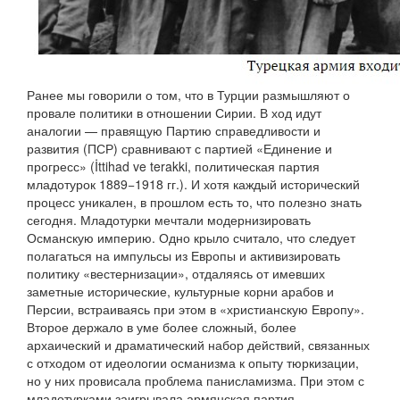
Ранее мы говорили о том, что в Турции размышляют о
провале политики в отношении Сирии. В ход идут
аналогии — правящую Партию справедливости и
развития (ПСР) сравнивают с партией «Единение и
прогресс» (İttihad ve terakki, политическая партия
младотурок 1889−1918 гг.). И хотя каждый исторический
процесс уникален, в прошлом есть то, что полезно знать
сегодня. Младотурки мечтали модернизировать
Османскую империю. Одно крыло считало, что следует
полагаться на импульсы из Европы и активизировать
политику «вестернизации», отдаляясь от имевших
заметные исторические, культурные корни арабов и
Персии, встраиваясь при этом в «христианскую Европу».
Второе держало в уме более сложный, более
архаический и драматический набор действий, связанных
с отходом от идеологии османизма к опыту тюркизации,
но у них провисала проблема панисламизма. При этом с
младотурками заигрывала армянская партия