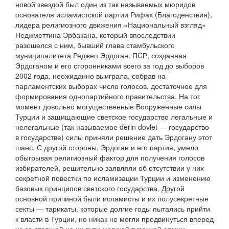
новой звездой был один из так называемых мюридов
основателя исламистской партии Рифах (Благоденствия),
лидера религиозного движения «Национальный взгляд»
Неджметтина Эрбакана, который впоследствии
разошелся с ним, бывший глава стамбульского
муниципалитета Реджеп Эрдоган. ПCР, созданная
Эрдоганом и его сторонниками всего за год до выборов
2002 года, неожиданно выиграла, собрав на
парламентских выборах число голосов, достаточное для
формирования однопартийного правительства. На тот
момент довольно могущественные Вооруженные силы
Турции и защищающие светское государство легальные и
нелегальные (так называемое derin dovlet — государство
в государстве) силы приняли решение дать Эрдогану этот
шанс. С другой стороны, Эрдоган и его партия, умело
обыгрывая религиозный фактор для получения голосов
избирателей, решительно заявляли об отсутствии у них
секретной повестки по исламизации Турции и изменению
базовых принципов светского государства. Другой
основной причиной были исламисты и их полусекретные
секты — тарикаты, которые долгие годы пытались прийти
к власти в Турции, но никак не могли продвинуться вперед