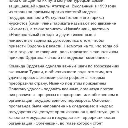
из-за стоящей на их пути могучей турецкой армии,
защищающей идеалы Ататюрка. Высланный в 1999 году
из страны за призывы против светской модели
государственности Фетхуллах Гюлен и его тарикат
нурсистов (сами члены тариката называют его движение
«Хизмет»), а также тарикаты «Накшбанди», частично
«Национальный взгляд» и другие известные и
неизвестные тарикаты, договорились о том, чтобы
привести Эрдогана к власти. Несмотря на то, что тогда об
этом открыто не говорили, роль тарикатов в единоличном
приходе Эрдогана к власти не подлежит сомнению».
Команда Эрдогана сделала важные шаги по возрождению
экономики Турции, и объективности ради отметим, что
удачно провела экономические реформы, которые
преобразили страну. Именно под этим прикрытием
Эрдогану удалось подавить военных, организуя против
них различные процессы с подозрения или обвинением в
организации государственного переворота. Основная
пропаганда была направлена на следующее: в недрах
государства существует организованная и действующая в
качестве «государства в государстве» террористическая
организация «Эргенекон», во главе которой стоят