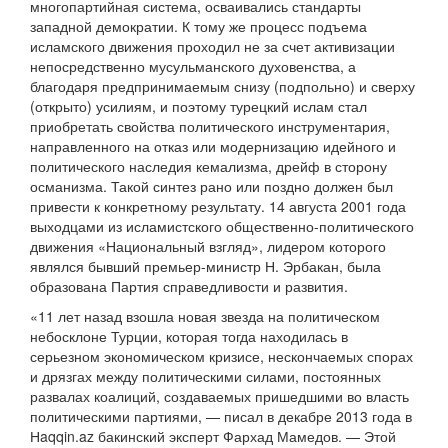
многопартийная система, осваивались стандарты
западной демократии. К тому же процесс подъема
исламского движения проходил не за счет активизации
непосредственно мусульманского духовенства, а
благодаря предпринимаемым снизу (подпольно) и сверху
(открыто) усилиям, и поэтому турецкий ислам стал
приобретать свойства политического инструментария,
направленного на отказ или модернизацию идейного и
политического наследия кемализма, дрейф в сторону
османизма. Такой синтез рано или поздно должен был
привести к конкретному результату. 14 августа 2001 года
выходцами из исламистского общественно-политического
движения «Национальный взгляд», лидером которого
являлся бывший премьер-министр Н. Эрбакан, была
образована Партия справедливости и развития.
«11 лет назад взошла новая звезда на политическом
небосклоне Турции, которая тогда находилась в
серьезном экономическом кризисе, нескончаемых спорах
и дрязгах между политическими силами, постоянных
развалах коалиций, создаваемых пришедшими во власть
политическими партиями, — писал в декабре 2013 года в
Нaqqin.az бакинский эксперт Фархад Мамедов. — Этой