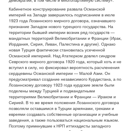
демократии, в том числе и многопартийную систему».
Кабинетное конструирование развала Османской
империй на Западе завершилось подписанием в июле
1923 года Лозаннского мирного договора, означавшего
признание Западом нового турецкого государства. На
территории бывшей империи возник ряд государств —
мандатных территорий Великобритании и Франции (Ирак,
Иордания, Сирия, Ливан, Палестина и другие). Однако
новая Турция фактически становилась усеченной
Османской империей. Над Ататюрком довлел синдром
Севрского мирного договора 1920 года, который хоть и не
вступил в силу, но фиксировал вероятность расчленения
сердцевины Османской империи — Малой Азии. Он
предусматривал создание независимого Курдистана, а по
Лозаннскому договору 1923 года курдские земли были
поделены между Турцией и подмандатными
территориями Великобритании и Франции — Ираком и
Сирией. В то же время положения Лозаннского договора
позволяли оставшимся в Турции армянами, греками и
евреями создавать собственные организации и учебные
заведения, а также пользоваться национальным языком.
Поэтому примкнувшие к НРП иттихадисты западного