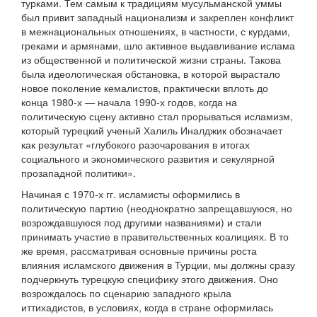
турками. Тем самым к традициям мусульманской уммы
был привит западный национализм и закреплен конфликт
в межнациональных отношениях, в частности, с курдами,
греками и армянами, шло активное выдавливание ислама
из общественной и политической жизни страны. Такова
была идеологическая обстановка, в которой вырастало
новое поколение кемалистов, практически вплоть до
конца 1980-х — начала 1990-х годов, когда на
политическую сцену активно стал прорываться исламизм,
который турецкий ученый Халиль Иналджик обозначает
как результат «глубокого разочарования в итогах
социального и экономического развития и секулярной
прозападной политики».
Начиная с 1970-х гг. исламисты оформились в
политическую партию (неоднократно запрещавшуюся, но
возрождавшуюся под другими названиями) и стали
принимать участие в правительственных коалициях. В то
же время, рассматривая основные причины роста
влияния исламского движения в Турции, мы должны сразу
подчеркнуть турецкую специфику этого движения. Оно
возрождалось по сценарию западного крыла
иттихадистов, в условиях, когда в стране оформилась