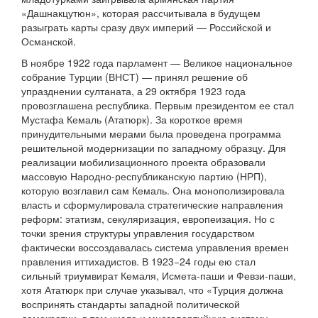
«Дашнакцутюн», которая рассчитывала в будущем
разыграть карты сразу двух империй — Российской и
Османской.
В ноябре 1922 года парламент — Великое национальное
собрание Турции (ВНСТ) — принял решение об
упразднении султаната, а 29 октября 1923 года
провозглашена республика. Первым президентом ее стал
Мустафа Кемаль (Ататюрк). За короткое время
принудительными мерами была проведена программа
решительной модернизации по западному образцу. Для
реализации мобилизационного проекта образовали
массовую Народно-республиканскую партию (НРП),
которую возглавил сам Кемаль. Она монополизировала
власть и сформулировала стратегические направления
реформ: этатизм, секуляризация, европеизация. Но с
точки зрения структуры управления государством
фактически воссоздавалась система управления времен
правления иттихадистов. В 1923−24 годы ею стал
сильный триумвират Кемаля, Исмета-паши и Февзи-паши,
хотя Ататюрк при случае указывал, что «Турция должна
воспринять стандарты западной политической