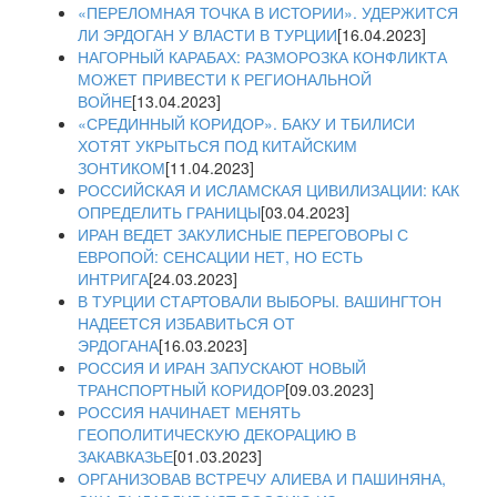
«ПЕРЕЛОМНАЯ ТОЧКА В ИСТОРИИ». УДЕРЖИТСЯ
ЛИ ЭРДОГАН У ВЛАСТИ В ТУРЦИИ
[16.04.2023]
НАГОРНЫЙ КАРАБАХ: РАЗМОРОЗКА КОНФЛИКТА
МОЖЕТ ПРИВЕСТИ К РЕГИОНАЛЬНОЙ
ВОЙНЕ
[13.04.2023]
«СРЕДИННЫЙ КОРИДОР». БАКУ И ТБИЛИСИ
ХОТЯТ УКРЫТЬСЯ ПОД КИТАЙСКИМ
ЗОНТИКОМ
[11.04.2023]
РОССИЙСКАЯ И ИСЛАМСКАЯ ЦИВИЛИЗАЦИИ: КАК
ОПРЕДЕЛИТЬ ГРАНИЦЫ
[03.04.2023]
ИРАН ВЕДЕТ ЗАКУЛИСНЫЕ ПЕРЕГОВОРЫ С
ЕВРОПОЙ: СЕНСАЦИИ НЕТ, НО ЕСТЬ
ИНТРИГА
[24.03.2023]
В ТУРЦИИ СТАРТОВАЛИ ВЫБОРЫ. ВАШИНГТОН
НАДЕЕТСЯ ИЗБАВИТЬСЯ ОТ
ЭРДОГАНА
[16.03.2023]
РОССИЯ И ИРАН ЗАПУСКАЮТ НОВЫЙ
ТРАНСПОРТНЫЙ КОРИДОР
[09.03.2023]
РОССИЯ НАЧИНАЕТ МЕНЯТЬ
ГЕОПОЛИТИЧЕСКУЮ ДЕКОРАЦИЮ В
ЗАКАВКАЗЬЕ
[01.03.2023]
ОРГАНИЗОВАВ ВСТРЕЧУ АЛИЕВА И ПАШИНЯНА,