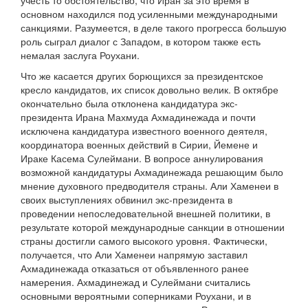
учесть то обстоятельство, что Иран за это время в
основном находился под усиленными международными
санкциями. Разумеется, в деле такого прогресса большую
роль сыграл диалог с Западом, в котором также есть
немалая заслуга Роухани.
Что же касается других борющихся за президентское
кресло кандидатов, их список довольно велик. В октябре
окончательно была отклонена кандидатура экс-
президента Ирана Махмуда Ахмадинежада и почти
исключена кандидатура известного военного деятеля,
координатора военных действий в Сирии, Йемене и
Ираке Касема Сулеймани. В вопросе аннулирования
возможной кандидатуры Ахмадинежада решающим было
мнение духовного предводителя страны. Али Хаменеи в
своих выступлениях обвинил экс-президента в
проведении непоследовательной внешней политики, в
результате которой международные санкции в отношении
страны достигли самого высокого уровня. Фактически,
получается, что Али Хаменеи напрямую заставил
Ахмадинежада отказаться от объявленного ранее
намерения. Ахмадинежад и Сулеймани считались
основными вероятными соперниками Роухани, и в