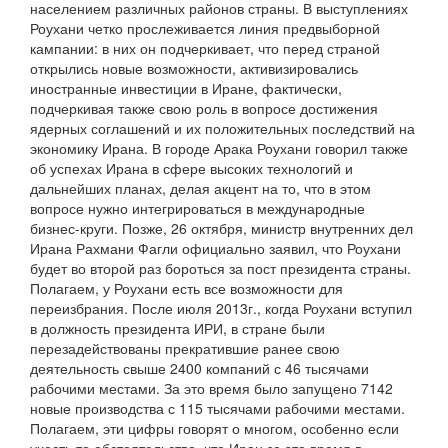
населением различных районов страны. В выступлениях
Роухани четко прослеживается линия предвыборной
кампании: в них он подчеркивает, что перед страной
открылись новые возможности, активизировались
иностранные инвестиции в Иране, фактически,
подчеркивая также свою роль в вопросе достижения
ядерных соглашений и их положительных последствий на
экономику Ирана. В городе Арака Роухани говорил также
об успехах Ирана в сфере высоких технологий и
дальнейших планах, делая акцент на то, что в этом
вопросе нужно интегрироваться в международные
бизнес-круги. Позже, 26 октября, министр внутренних дел
Ирана Рахмани Фагли официально заявил, что Роухани
будет во второй раз бороться за пост президента страны.
Полагаем, у Роухани есть все возможности для
переизбрания. После июля 2013г., когда Роухани вступил
в должность президента ИРИ, в стране были
перезадействованы прекратившие ранее свою
деятельность свыше 2400 компаний с 46 тысячами
рабочими местами. За это время было запущено 7142
новые производства с 115 тысячами рабочими местами.
Полагаем, эти цифры говорят о многом, особенно если