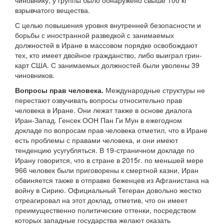
чиновнику, у группы было обнаружено свыше 100 кг
взрывчатого вещества.
С целью повышения уровня внутренней безопасности и
борьбы с иностранной разведкой с занимаемых
должностей в Иране в массовом порядке освобождают
тех, кто имеет двойное гражданство, либо выиграл грин-
карт США. С занимаемых должностей были уволены 39
чиновников.
Вопросы прав человека.
Международные структуры не
перестают озвучивать вопросы относительно прав
человека в Иране. Они лежат также в основе диалога
Иран-Запад. Генсек ООН Пан Ги Мун в ежегодном
докладе по вопросам прав человека отметил, что в Иране
есть проблемы с правами человека, и они имеют
тенденцию усугубляться. В 19-страничном докладе по
Ирану говорится, что в стране в 2015г. по меньшей мере
966 человек были приговорены к смертной казни, Иран
обвиняется также в отправке беженцев из Афганистана на
войну в Сирию. Официальный Тегеран довольно жестко
отреагировал на этот доклад, отметив, что он имеет
преимущественно политические оттенки, посредством
которых западные государства желают оказать