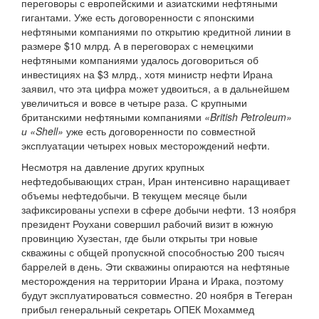
переговоры с европейскими и азиатскими нефтяными
гигантами. Уже есть договоренности с японскими
нефтяными компаниями по открытию кредитной линии в
размере $10 млрд. А в переговорах с немецкими
нефтяными компаниями удалось договориться об
инвестициях на $3 млрд., хотя министр нефти Ирана
заявил, что эта цифра может удвоиться, а в дальнейшем
увеличиться и вовсе в четыре раза. С крупными
британскими нефтяными компаниями
«British Petroleum»
и «Shell»
уже есть договоренности по совместной
эксплуатации четырех новых месторождений нефти.
Несмотря на давление других крупных
нефтедобывающих стран, Иран интенсивно наращивает
объемы нефтедобычи. В текущем месяце были
зафиксированы успехи в сфере добычи нефти. 13 ноября
президент Роухани совершил рабочий визит в южную
провинцию Хузестан, где были открыты три новые
скважины с общей пропускной способностью 200 тысяч
баррелей в день. Эти скважины опираются на нефтяные
месторождения на территории Ирана и Ирака, поэтому
будут эксплуатироваться совместно. 20 ноября в Тегеран
прибыл генеральный секретарь ОПЕК Мохаммед