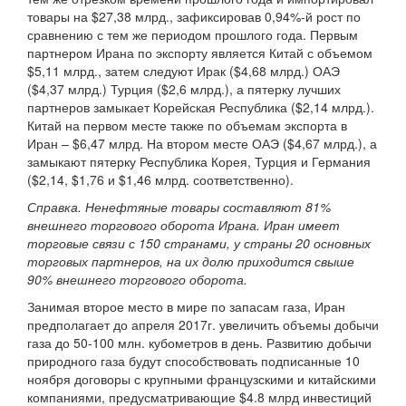
товары на $27,38 млрд., зафиксировав 0,94%-й рост по
сравнению с тем же периодом прошлого года. Первым
партнером Ирана по экспорту является Китай с объемом
$5,11 млрд., затем следуют Ирак ($4,68 млрд.) ОАЭ
($4,37 млрд.) Турция ($2,6 млрд.), а пятерку лучших
партнеров замыкает Корейская Республика ($2,14 млрд.).
Китай на первом месте также по объемам экспорта в
Иран – $6,47 млрд. На втором месте ОАЭ ($4,67 млрд.), а
замыкают пятерку Республика Корея, Турция и Германия
($2,14, $1,76 и $1,46 млрд. соответственно).
Справка. Ненефтяные товары составляют 81%
внешнего торгового оборота Ирана. Иран имеет
торговые связи с 150 странами, у страны 20 основных
торговых партнеров, на их долю приходится свыше
90% внешнего торгового оборота.
Занимая второе место в мире по запасам газа, Иран
предполагает до апреля 2017г. увеличить объемы добычи
газа до 50-100 млн. кубометров в день. Развитию добычи
природного газа будут способствовать подписанные 10
ноября договоры с крупными французскими и китайскими
компаниями, предусматривающие $4.8 млрд инвестиций