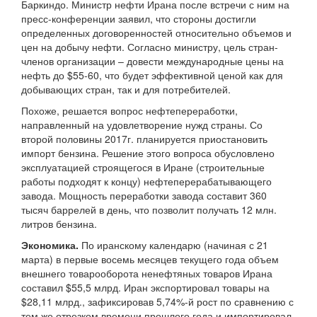
Баркиндо. Министр нефти Ирана после встречи с ним на
пресс-конференции заявил, что стороны достигли
определенных договоренностей относительно объемов и
цен на добычу нефти. Согласно министру, цель стран-
членов организации – довести международные цены на
нефть до $55-60, что будет эффективной ценой как для
добывающих стран, так и для потребителей.
Похоже, решается вопрос нефтепереработки,
направленный на удовлетворение нужд страны. Со
второй половины 2017г. планируется приостановить
импорт бензина. Решение этого вопроса обусловлено
эксплуатацией строящегося в Иране (строительные
работы подходят к концу) нефтеперерабатывающего
завода. Мощность переработки завода составит 360
тысяч баррелей в день, что позволит получать 12 млн.
литров бензина.
Экономика.
По иранскому календарю (начиная с 21
марта) в первые восемь месяцев текущего года объем
внешнего товарооборота ненефтяных товаров Ирана
составил $55,5 млрд. Иран экспортировал товары на
$28,11 млрд., зафиксировав 5,74%-й рост по сравнению с
тем же отрезком времени прошлого года и импортировал