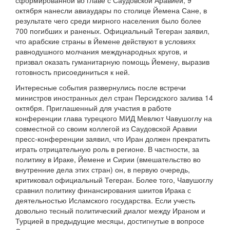
сформированной во главе с Саудовской Аравией, 9
октября нанесли авиаудары по столице Йемена Сане, в
результате чего среди мирного населения было более
700 погибших и раненых. Официальный Тегеран заявил,
что арабские страны в Йемене действуют в условиях
равнодушного молчания международных кругов, и
призвал оказать гуманитарную помощь Йемену, выразив
готовность присоединиться к ней.
Интересные события развернулись после встречи
министров иностранных дел стран Персидского залива 14
октября. Приглашенный для участия в работе
конференции глава турецкого МИД Мевлют Чавушоглу на
совместной со своим коллегой из Саудовской Аравии
пресс-конференции заявил, что Иран должен прекратить
играть отрицательную роль в регионе. В частности, за
политику в Ираке, Йемене и Сирии (вмешательство во
внутренние дела этих стран) он, в первую очередь,
критиковал официальный Тегеран. Более того, Чавушоглу
сравнил политику финансирования шиитов Ирака с
деятельностью Исламского государства. Если учесть
довольно тесный политический диалог между Ираном и
Турцией в предыдущие месяцы, достигнутые в вопросе