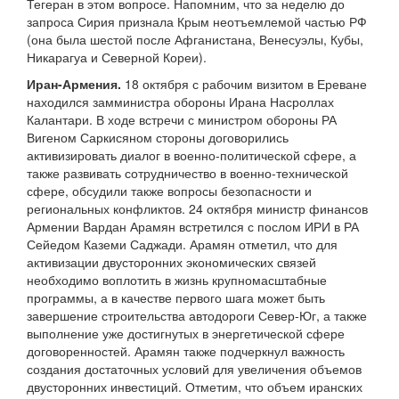
Тегеран в этом вопросе. Напомним, что за неделю до
запроса Сирия признала Крым неотъемлемой частью РФ
(она была шестой после Афганистана, Венесуэлы, Кубы,
Никарагуа и Северной Кореи).
Иран-Армения.
18 октября с рабочим визитом в Ереване
находился замминистра обороны Ирана Насроллах
Калантари. В ходе встречи с министром обороны РА
Вигеном Саркисяном стороны договорились
активизировать диалог в военно-политической сфере, а
также развивать сотрудничество в военно-технической
сфере, обсудили также вопросы безопасности и
региональных конфликтов. 24 октября министр финансов
Армении Вардан Арамян встретился с послом ИРИ в РА
Сейедом Каземи Саджади. Арамян отметил, что для
активизации двусторонних экономических связей
необходимо воплотить в жизнь крупномасштабные
программы, а в качестве первого шага может быть
завершение строительства автодороги Север-Юг, а также
выполнение уже достигнутых в энергетической сфере
договоренностей. Арамян также подчеркнул важность
создания достаточных условий для увеличения объемов
двусторонних инвестиций. Отметим, что объем иранских