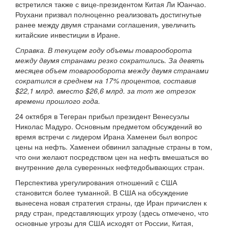
встретился также с вице-президентом Китая Ли Юанчао.
Роухани призвал полноценно реализовать достигнутые
ранее между двумя странами соглашения, увеличить
китайские инвестиции в Иране.
Справка. В текущем году объемы товарооборота
между двумя странами резко сократились. За девять
месяцев объем товарооборота между двумя странами
сократился в среднем на 17% процентов, составив
$22,1 млрд. вместо $26,6 млрд. за тот же отрезок
времени прошлого года.
24 октября в Тегеран прибыл президент Венесуэлы
Николас Мадуро. Основным предметом обсуждений во
время встречи с лидером Ирана Хаменеи был вопрос
цены на нефть. Хаменеи обвинил западные страны в том,
что они желают посредством цен на нефть вмешаться во
внутренние дела суверенных нефтедобывающих стран.
Перспектива урегулирования отношений с США
становится более туманной. В США на обсуждение
вынесена новая стратегия страны, где Иран причислен к
ряду стран, представляющих угрозу (здесь отмечено, что
основные угрозы для США исходят от России, Китая,