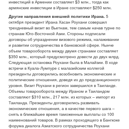
инвестиций в Армении составляет $3 млн., тогда как
армянские инвестиции в Иране составляют $250 млн.
Другие направления внешней политики Ирана.
5
октября президент Ирана Хасан Роухани совершил
трехдневный визит во Вьетнам, тем самым начав турне по
странам Юго-Восточной Азии. Стороны подписали
договоры об упразднении визового режима, налаживании
и развитии сотрудничества в банковской сфере. Нынче
объем товарооборота между двумя странами составляет
$350 млн., который предусмотрено довести до двух млрд.
Следующая остановка Роухани была в Малайзии. В ходе
встречи в Куала-Лумпуре с малазийским коллегой
президенты договорились возобновить экономические и
политические отношения, доведя их до предсанкционного
уровня. Визит Роухани в регион завершился в Таиланде.
Объемы товарооборота между Ираном и Таиландом
составляют $310 млн., 217 млн. из которых – импорт из
Таиланда. Президенты договорились развивать
экономические отношения, а в качестве первого шага –
снять в ближайшее время таможенные выплаты со 100
наименований товаров. В рамках проходящего в Бангкоке
форума диалога Азиатского сотрудничества Роухани