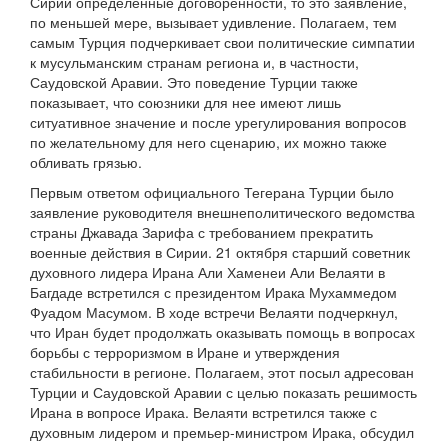
Сирии определенные договоренности, то это заявление,
по меньшей мере, вызывает удивление. Полагаем, тем
самым Турция подчеркивает свои политические симпатии
к мусульманским странам региона и, в частности,
Саудовской Аравии. Это поведение Турции также
показывает, что союзники для нее имеют лишь
ситуативное значение и после урегулирования вопросов
по желательному для него сценарию, их можно также
обливать грязью.
Первым ответом официального Тегерана Турции было
заявление руководителя внешнеполитического ведомства
страны Джавада Зарифа с требованием прекратить
военные действия в Сирии. 21 октября старший советник
духовного лидера Ирана Али Хаменеи Али Велаяти в
Багдаде встретился с президентом Ирака Мухаммедом
Фуадом Масумом. В ходе встречи Велаяти подчеркнул,
что Иран будет продолжать оказывать помощь в вопросах
борьбы с терроризмом в Иране и утверждения
стабильности в регионе. Полагаем, этот посыл адресован
Турции и Саудовской Аравии с целью показать решимость
Ирана в вопросе Ирака. Велаяти встретился также с
духовным лидером и премьер-министром Ирака, обсудил