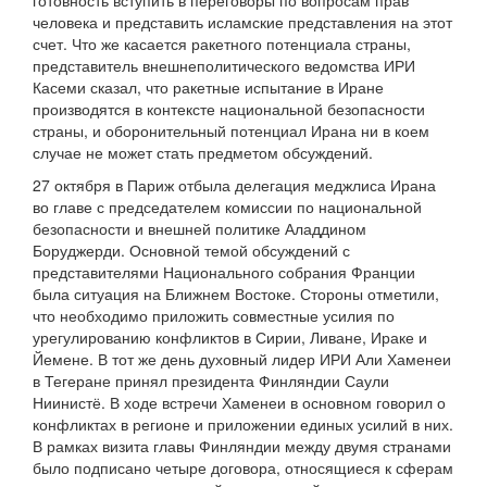
готовность вступить в переговоры по вопросам прав
человека и представить исламские представления на этот
счет. Что же касается ракетного потенциала страны,
представитель внешнеполитического ведомства ИРИ
Касеми сказал, что ракетные испытание в Иране
производятся в контексте национальной безопасности
страны, и оборонительный потенциал Ирана ни в коем
случае не может стать предметом обсуждений.
27 октября в Париж отбыла делегация меджлиса Ирана
во главе с председателем комиссии по национальной
безопасности и внешней политике Аладдином
Боруджерди. Основной темой обсуждений с
представителями Национального собрания Франции
была ситуация на Ближнем Востоке. Стороны отметили,
что необходимо приложить совместные усилия по
урегулированию конфликтов в Сирии, Ливане, Ираке и
Йемене. В тот же день духовный лидер ИРИ Али Хаменеи
в Тегеране принял президента Финляндии Саули
Ниинистё. В ходе встречи Хаменеи в основном говорил о
конфликтах в регионе и приложении единых усилий в них.
В рамках визита главы Финляндии между двумя странами
было подписано четыре договора, относящиеся к сферам