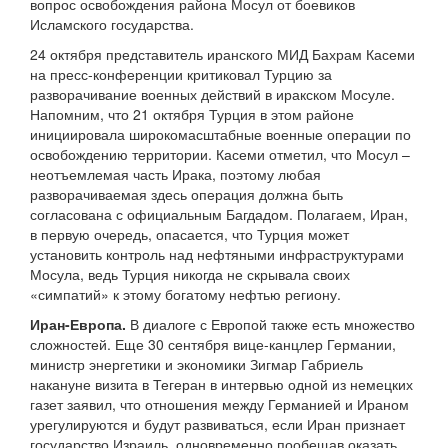
вопрос освобождения района Мосул от боевиков
Исламского государства.
24 октября представитель иранского МИД Бахрам Касеми
на пресс-конференции критиковал Турцию за
разворачивание военных действий в иракском Мосуле.
Напомним, что 21 октября Турция в этом районе
инициировала широкомасштабные военные операции по
освобождению территории. Касеми отметил, что Мосул –
неотъемлемая часть Ирака, поэтому любая
разворачиваемая здесь операция должна быть
согласована с официальным Багдадом. Полагаем, Иран,
в первую очередь, опасается, что Турция может
установить контроль над нефтяными инфраструктурами
Мосула, ведь Турция никогда не скрывала своих
«симпатий» к этому богатому нефтью региону.
Иран-Европа.
В диалоге с Европой также есть множество
сложностей. Еще 30 сентября вице-канцлер Германии,
министр энергетики и экономики Зигмар Габриель
накануне визита в Тегеран в интервью одной из немецких
газет заявил, что отношения между Германией и Ираном
урегулируются и будут развиваться, если Иран признает
государство Израиль, одновременно пообещав оказать