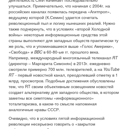
деятельность СМИ начинает последовательно
улучшаться. Примечательно, что начиная с 2004г. на
российских каналах появилась передача «Агитпроп»,
ведущему которой (К.Семин) удается сочетать
революционный пыл и логику нынешних реалий. Нужно
также подчеркнуть, что в условиях «второй Холодной
войны» некоторые информационные средства этой
страны выполняют для западных обществ практически ту
же роль, что и упоминавшиеся выше «Голос Америки»,
«Свобода» и
BBC
в 60-80-ые гг. прошлого века.
Например, международный многоязычный телеканал
RT
(директор – Маргарита Симонян) в 2013г. ежедневно
смотрели примерно 700 млн. телезрителей, а на
YouTube
RT
- первый новостной канал, преодолевший отметку в 1
млрд. просмотров. Подобные достижения обусловлены
тем, что RT своим объективным освещением новостей
создает альтернативу для западного общества, в котором
заметны все симптомы «информационного»
тоталитаризма, в каком-то смысле напоминая
аналогичные нравы СССР.
Очевидно, что в условиях пятой информационной
революции несерьезно говорить о «закрытом