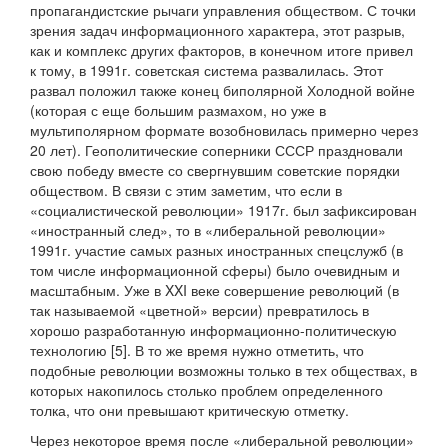
пропагандистские рычаги управления обществом. С точки
зрения задач информационного характера, этот разрыв,
как и комплекс других факторов, в конечном итоге привел
к тому, в 1991г. советская система развалилась. Этот
развал положил также конец биполярной Холодной войне
(которая с еще большим размахом, но уже в
мультиполярном формате возобновилась примерно через
20 лет). Геополитические соперники СССР праздновали
свою победу вместе со свергнувшим советские порядки
обществом. В связи с этим заметим, что если в
«социалистической революции» 1917г. был зафиксирован
«иностранный след», то в «либеральной революции»
1991г. участие самых разных иностранных спецслужб (в
том числе информационной сферы) было очевидным и
масштабным. Уже в XXI веке совершение революций (в
так называемой «цветной» версии) превратилось в
хорошо разработанную информационно-политическую
технологию [5]. В то же время нужно отметить, что
подобные революции возможны только в тех обществах, в
которых накопилось столько проблем определенного
толка, что они превышают критическую отметку.
Через некоторое время после «либеральной революции»