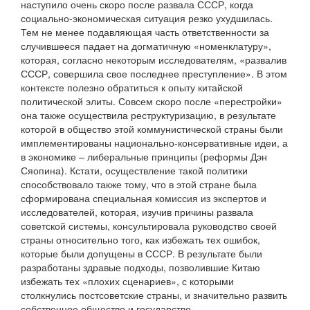
наступило очень скоро после развала СССР, когда
социально-экономическая ситуация резко ухудшилась.
Тем не менее подавляющая часть ответственности за
случившееся падает на догматичную «номенклатуру»,
которая, согласно некоторым исследователям, «развалив
СССР, совершила свое последнее преступление». В этом
контексте полезно обратиться к опыту китайской
политической элиты. Совсем скоро после «перестройки»
она также осуществила реструктуризацию, в результате
которой в общество этой коммунистической страны были
имплементированы национально-консервативные идеи, а
в экономике – либеральные принципы (реформы Дэн
Сяопина). Кстати, осуществление такой политики
способствовало также тому, что в этой стране была
сформирована специальная комиссия из экспертов и
исследователей, которая, изучив причины развала
советской системы, консультировала руководство своей
страны относительно того, как избежать тех ошибок,
которые были допущены в СССР. В результате были
разработаны здравые подходы, позволившие Китаю
избежать тех «плохих сценариев», с которыми
столкнулись постсоветские страны, и значительно развить
собственное общество и государство.