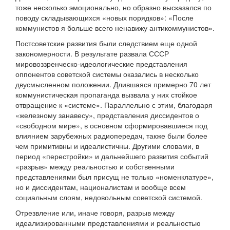
тоже несколько эмоционально, но образно высказался по
поводу складывающихся «новых порядков»: «После
коммунистов я больше всего ненавижу антикоммунистов».
Постсоветские развития были следствием еще одной
закономерности. В результате развала СССР
мировоззренческо-идеологические представления
оппонентов советской системы оказались в несколько
двусмысленном положении. Длившаяся примерно 70 лет
коммунистическая пропаганда вызвала у них стойкое
отвращение к «системе». Параллельно с этим, благодаря
«железному занавесу», представления диссидентов о
«свободном мире», в основном сформировавшиеся под
влиянием зарубежных радиопередач, также были более
чем примитивны и идеалистичны. Другими словами, в
период «перестройки» и дальнейшего развития событий
«разрыв» между реальностью и собственными
представлениями был присущ не только «номенклатуре»,
но и диссидентам, националистам и вообще всем
социальным слоям, недовольным советской системой.
Отрезвление или, иначе говоря, разрыв между
идеализированными представлениями и реальностью