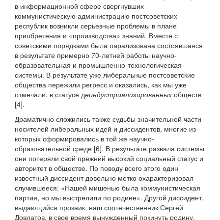
в информационной сфере свергнувших
коммунистическую администрацию постсоветских
республик возникли серьезные проблемы в плане
приобретения и «производства» знаний. Вместе с
советскими порядками была парализована состоявшаяся
в результате примерно 70-летней работы научно-
образовательная и промышленно-технологическая
системы. В результате уже либеральные постсоветские
общества пережили регресс и оказались, как мы уже
отмечали, в статусе д
еиндустриализированных
обществ
[4].
Драматично сложились также судьбы значительной части
носителей либеральных идей и диссидентов, многие из
которых сформировались в той же научно-
образовательной среде [6]. В результате развала системы
они потеряли свой прежний высокий социальный статус и
авторитет в обществе. По поводу всего этого один
известный диссидент довольно метко охарактеризовал
случившееся: «Нашей мишенью была коммунистическая
партия, но мы выстрелили по родине». Другой диссидент,
выдающийся прозаик, наш соотечественник Сергей
Довлатов, в свое время вынужденный покинуть родину,