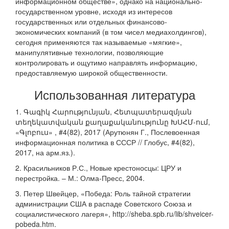
информационном обществе», однако на национально-
государственном уровне, исходя из интересов
государственных или отдельных финансово-
экономических компаний (в том чисел медиахолдингов),
сегодня применяются так называемые «мягкие»,
манипулятивные технологии, позволяющие
контролировать и ощутимо направлять информацию,
предоставляемую широкой общественности.
Использованная литература
1. Գագիկ Հարությունյան, Հետպատերազմյան
տեղեկատվական քաղաքականությունը ԽՍՀՄ-ում,
«Գլոբուս» , #4(82), 2017 (Арутюнян Г., Послевоенная
информационная политика в СССР // Глобус, #4(82),
2017, на арм.яз.).
2. Красильников Р.С., Новые крестоносцы: ЦРУ и
перестройка. – М.: Олма-Пресс, 2004.
3. Петер Швейцер, «Победа: Роль тайной стратегии
администрации США в распаде Советского Союза и
социалистического лагеря», http://sheba.spb.ru/lib/shveicer-
pobeda.htm.