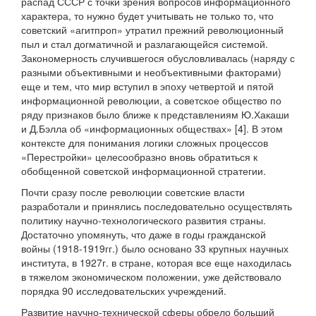
распад СССР с точки зрения вопросов информационного
характера, то нужно будет учитывать не только то, что
советский «агитпроп» утратил прежний революционный
пыл и стал догматичной и разлагающейся системой.
Закономерность случившегося обусловливалась (наряду с
разными объективными и необъективными факторами)
еще и тем, что мир вступил в эпоху четвертой и пятой
информационной революции, а советское общество по
ряду признаков было ближе к представлениям Ю.Хакаши
и Д.Бэлла об «информационных обществах» [4]. В этом
контексте для понимания логики сложных процессов
«Перестройки» целесообразно вновь обратиться к
обобщенной советской информационной стратегии.
Почти сразу после революции советские власти
разработали и принялись последовательно осуществлять
политику научно-технологического развития страны.
Достаточно упомянуть, что даже в годы гражданской
войны (1918-1919гг.) было основано 33 крупных научных
института, в 1927г. в стране, которая все еще находилась
в тяжелом экономическом положении, уже действовало
порядка 90 исследовательских учреждений.
Развитие научно-технической сферы обрело больший