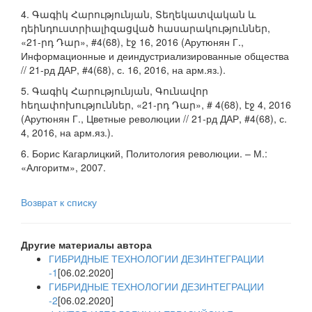
4. Գագիկ Հարությունյան, Տեղեկատվական և
դեինդուստրիալիզացված հասարակություններ,
«21-րդ Դար», #4(68), էջ 16, 2016 (Арутюнян Г.,
Информационные и деиндустриализированные общества
// 21-рд ДАР, #4(68), с. 16, 2016, на арм.яз.).
5. Գագիկ Հարությունյան, Գունավոր
հեղափոխություններ, «21-րդ Դար», # 4(68), էջ 4, 2016
(Арутюнян Г., Цветные революции // 21-рд ДАР, #4(68), с.
4, 2016, на арм.яз.).
6. Борис Кагарлицкий, Политология революции. – М.:
«Алгоритм», 2007.
Возврат к списку
Другие материалы автора
ГИБРИДНЫЕ ТЕХНОЛОГИИ ДЕЗИНТЕГРАЦИИ
-1
[06.02.2020]
ГИБРИДНЫЕ ТЕХНОЛОГИИ ДЕЗИНТЕГРАЦИИ
-2
[06.02.2020]