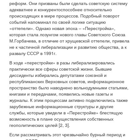
реформ. Они призваны были сделать советскую систему
адекватнее и конкурентоспособнее относительно
происходящих в мире процессов. Подобный поворот
событий напоминал по своей логике ситуацию
«оттепели». Однако новая эпоха – «Перестройка»,
которая стала лозунгом нового главы Советского Союза
М.Горбачева, в отличие от хрущевской оттепели, привела
не к частичной либерализации и развитию общества, а к
развалу СССР в 1991г.
В ходе «перестройки» в разы либерализировались
практически все сферы советской жизни. Бывшие
диссиденты избирались депутатами союзной и
республиканских Верховных советов, информационное
пространство было наводнено вольнодумными статьями,
книгами и передачами, появились новые газеты и
журналы. К этим процессам активно подключились также
зарубежные информационные структуры и другие
службы, которые увидели в «Перестройке» блестящую
возможность в плане осуществления собственных
геополитических целей [2, 3].
Если рассматривать этот чрезвычайно бурный период и