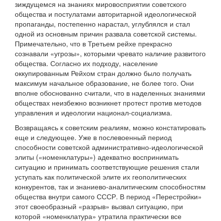
зиждущемся на знаниях мировосприятии советского
общества и постулатами авторитарной идеологической
пропаганды, постепенно нарастал, углублялся и стал
одной из основным причин развала советской системы.
Примечательно, что в Третьем рейхе прекрасно
сознавали «угрозы», которыми чревато наличие развитого
общества. Согласно их подходу, население
оккупированным Рейхом стран должно было получать
максимум начальное образование, не более того. Они
вполне обоснованно считали, что в наделенных знаниями
обществах неизбежно возникнет протест против методов
управления и идеологии национал-социализма.
Возвращаясь к советским реалиям, можно констатировать
еще и следующее. Уже в послевоенный период
способности советской административно-идеологической
элиты («номенклатуры») адекватно воспринимать
ситуацию и принимать соответствующие решения стали
уступать как политической элите их геополитических
конкурентов, так и знаниево-аналитическим способностям
общества внутри самого СССР. В период «Перестройки»
этот своеобразный «разрыв» вызвал ситуацию, при
которой «номенклатура» утратила практически все