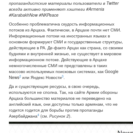
пропагандистские материалы пользователи в Twitter
всегда активно применяют хэштеги #Armenia
#KarabakhNow #NKPeace
Особенно проблематична скудость информационных
потоков из Арцаха. Фактически, в Арцахе почти нет СМИ.
Информационные потоки на иностранных языках в
основном формируют СМИ и государственные структуры,
действующие в РА. Де-факто Арцах как страна, со своими
буднями и внутренней жизнью, не существует в мировом
информационном потоке. Действующие в Арцахе
немногочисленные СМИ не представлены в таких
массово используемых поисковых системах, как Google
2
3
News
или Яндекс Новости
.
Да и существующие ресурсы, в свою очередь,
используются не сполна. Так, на сайте Армии обороны
Арцаха большинство материалов не переведено на
английский язык, они доступны только армянам, что не
годится годится для борьбы против пропаганды
4
Азербайджана
(см.
Рисунок 2
).