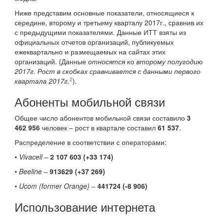
Ниже представим основные показатели, относящиеся к
середине, второму и третьему кварталу 2017г., сравнив их
с предыдущими показателями. Данные ИТТ взяты из
официальных отчетов организаций, публикуемых
ежеквартально и размещаемых на сайтах этих
организаций. (Данные
относятся ко второму полугодию
2017г. Рост в скобках сравнивается с данными первого
2
квартала 2017г.
).
Абоненты мобильной связи
Общее число абонентов мобильной связи составило
3
462 956
человек – рост в квартале составил
61 537
.
Распределение в соответствии с операторами:
•
Vivacell
–
2 107 603 (+33 174)
•
Beeline
–
913629 (+37 269)
•
Ucom (former Orange)
–
441724 (-8 906)
Использование интернета