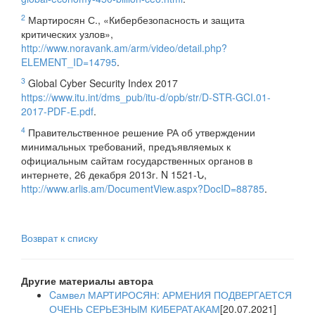
2
Мартиросян С., «Кибербезопасность и защита
критических узлов»,
http://www.noravank.am/arm/video/detail.php?
ELEMENT_ID=14795
.
3
Global Cyber Security Index 2017
https://www.itu.int/dms_pub/itu-d/opb/str/D-STR-GCI.01-
2017-PDF-E.pdf
.
4
Правительственное решение РА об утверждении
минимальных требований, предъявляемых к
официальным сайтам государственных органов в
интернете, 26 декабря 2013г. N 1521-Ն,
http://www.arlis.am/DocumentView.aspx?DocID=88785
.
Возврат к списку
Другие материалы автора
Cамвел МАРТИРОСЯН: АРМЕНИЯ ПОДВЕРГАЕТСЯ
ОЧЕНЬ СЕРЬЕЗНЫМ КИБЕРАТАКАМ
[20.07.2021]