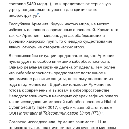
1
составил $450 млрд.
), но и представляют серьезную
угрозу национального уровня для критических
2
инфраструктур
.
Республика Армения, будучи частью мира, не может
избежать основных современных опасностей. Кроме того,
так как Армения – мишень для азербайджанских и
турецких хакерских групп, то очевидно существование
явных, отнюдь не отеоретических угроз.
В сложившейся ситуации предполагается, что Армении
нужно уделять особое внимание кибербезопасности.
Однако реальная картина далека от идеала. Тем более
что кибербезопасность предполагает постоянное и
динамичное развитие защиты, поскольку опасности из
года в год меняются. В действительности Армения не
готова к современным вызовам в киберпространстве.
Неподготовленность в некоторых сферах зафиксировало
также исследование мировой кибербезопасности Global
Cyber Security Index 2017, опубликованной агентством
3
ООН
International Telecommunication Union (ITU)
.
Согласно исследованию, Армения занимает 111-ю
горизонталь, т.е. практически одну из худших в мировом