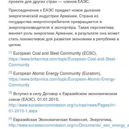
проекте для других стран — членов ЕАЭС.
Присоединение к ЕАЭС придает новое дыхание
энергетической индустрии Армении. Страна из
государства-энергопотребителя превращается в
энергопроизводителя и экспортёра. Такая перспектива
меняет роль энергетики Армении, в результате она может
стать локомотивом для развития экономики в републике в
целом.
[1]
European Coal and Steel Community (ECSC),
https://www.britannica.com/topic/European-Coal-and-Steel-
Community
[2]
European Atomic Energy Community (Euratom),
https://www.britannica.com/topic/European-Atomic-Energy-
Community
[3]
Вступил в силу Договор о Евразийском экономическом
союзе (ЕАЭС), 01.01.2015,
http://www.eurasiancommission.org/ru/nae/news/Pages/01-
01-2015-1.aspx
[4]
Евразийская Экономическая Комиссия, Энергетика,
http://www.eurasiancommission.org/ru/Documents/_eec_energy_a