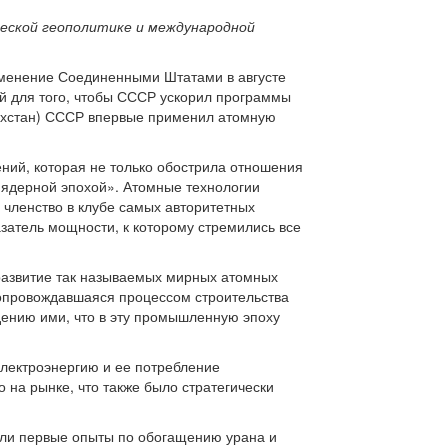
еской геополитике и международной
именение Соединенными Штатами в августе
ой для того, чтобы СССР ускорил программы
захстан) СССР впервые применил атомную
ний, которая не только обострила отношения
«ядерной эпохой». Атомные технологии
членство в клубе самых авторитетных
затель мощности, к которому стремились все
развитие так называемых мирных атомных
сопровождавшаяся процессом строительства
дению ими, что в эту промышленную эпоху
лектроэнергию и ее потребление
 на рынке, что также было стратегически
или первые опыты по обогащению урана и