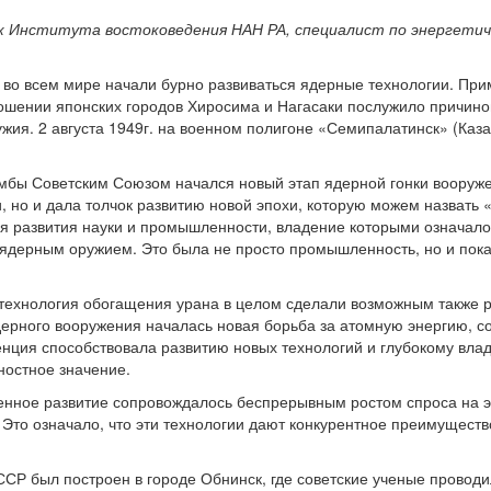
 Института востоковедения НАН РА, специалист по энергетич
 во всем мире начали бурно развиваться ядерные технологии. Пр
ношении японских городов Хиросима и Нагасаки послужило причин
ужия. 2 августа 1949г. на военном полигоне «Семипалатинск» (Ка
бы Советским Союзом начался новый этап ядерной гонки вооруже
 но и дала толчок развитию новой эпохи, которую можем назвать 
 развития науки и промышленности, владение которыми означало 
ядерным оружием. Это была не просто промышленность, но и пока
 технология обогащения урана в целом сделали возможным также 
дерного вооружения началась новая борьба за атомную энергию, 
енция способствовала развитию новых технологий и глубокому вла
ностное значение.
енное развитие сопровождалось беспрерывным ростом спроса на э
Это означало, что эти технологии дают конкурентное преимущество
СР был построен в городе Обнинск, где советские ученые провод