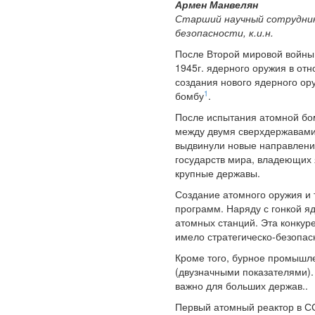
Армен Манвелян
Старший научный сотрудник
безопасности, к.и.н.
После Второй мировой войны
1945г. ядерного оружия в от
создания нового ядерного ор
1
бомбу
.
После испытания атомной бом
между двумя сверхдержавами,
выдвинули новые направления
государств мира, владеющих 
крупные державы.
Создание атомного оружия и
программ. Наряду с гонкой я
атомных станций. Эта конкур
имело стратегическо-безопас
Кроме того, бурное промышл
(двузначными показателями). 
важно для больших держав..
Первый атомный реактор в СС