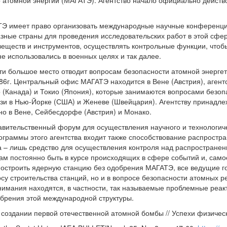
 атомной энергии (МАГАТЭ). Агентство начало официально действо
ТЭ имеет право организовать международные научные конференции
азные страны для проведения исследовательских работ в этой сфер
еществ и инструментов, осуществлять контрольные функции, чтоб
е использовались в военных целях и так далее.
сти большое место отводит вопросам безопасности атомной энерге
86г. Центральный офис МАГАТЭ находится в Вене (Австрия), агент
о (Канада) и Токио (Япония), которые занимаются вопросами безоп
и в Нью-Йорке (США) и Женеве (Швейцария). Агентству принадле
о в Вене, Сейбесдорфе (Австрия) и Монако.
вительственный форум для осуществления научного и технологиче
ограммы этого агентства входит также способствование распростр
а – лишь средство для осуществления контроля над распространен
м постоянно быть в курсе происходящих в сфере событий и, самое
остроить ядерную станцию без одобрения МАГАТЭ, все ведущие го
осу строительства станций, но и в вопросе безопасности атомных 
внимания находятся, в частности, так называемые проблемные реак
обрения этой международной структуры.
 создании первой отечественной атомной бомбы // Успехи физических