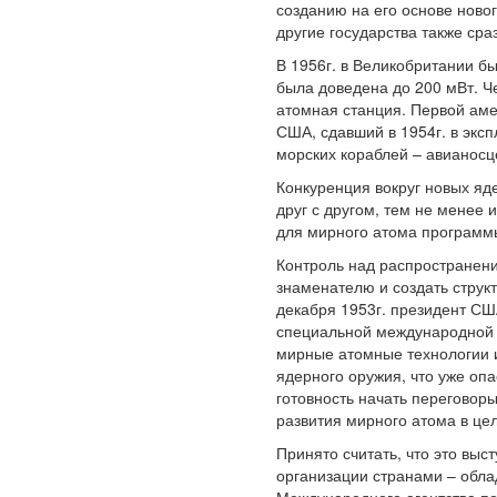
созданию на его основе ново
другие государства также сра
В 1956г. в Великобритании б
была доведена до 200 мВт. Ч
атомная станция. Первой аме
США, сдавший в 1954г. в экс
морских кораблей – авианосц
Конкуренция вокруг новых яд
друг с другом, тем не менее
для мирного атома программ
Контроль над распространен
знаменателю и создать структ
декабря 1953г. президент СШ
специальной международной а
мирные атомные технологии и
ядерного оружия, что уже оп
готовность начать переговор
развития мирного атома в це
Принято считать, что это вы
организации странами – обл