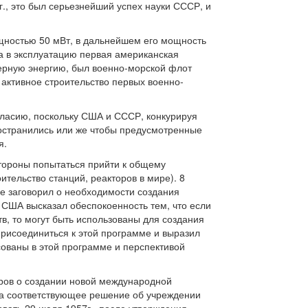
г., это был серьезнейший успех науки СССР, и
щностью 50 мВт, в дальнейшем его мощность
на в эксплуатацию первая американская
дерную энергию, был военно-морской флот
активное строительство первых военно-
гласию, поскольку США и СССР, конкурируя
ространились или же чтобы предусмотренные
я.
тороны попытаться прийти к общему
тельство станций, реакторов в мире). 8
е заговорил о необходимости создания
США высказал обеспокоенность тем, что если
, то могут быть использованы для создания
присоединиться к этой программе и выразил
сованы в этой программе и перспективой
оров о создании новой международной
ла соответствующее решение об учреждении