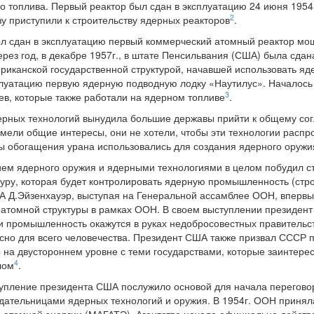
го топлива. Первый реактор был сдан в эксплуатацию 24 июня 1954
2
зу приступили к строительству ядерных реакторов
.
ыл сдан в эксплуатацию первый коммерческий атомный реактор мо
ерез год, в декабре 1957г., в штате Пенсильвания (США) была сда
риканской государственной структурой, начавшей использовать я
плуатацию первую ядерную подводную лодку «Наутилус». Началось 
3
ев, которые также работали на ядерном топливе
.
ерных технологий вынудила большие державы прийти к общему со
 имели общие интересы, они не хотели, чтобы эти технологии расп
ы обогащения урана использовались для создания ядерного оружи
ием ядерного оружия и ядерными технологиями в целом побудил с
уру, которая будет контролировать ядерную промышленность (строи
А Д.Эйзенхауэр, выступая на Генеральной ассамблее ООН, впервы
томной структуры в рамках ООН. В своем выступлении президент 
 промышленность окажутся в руках недобросовестных правительств
асно для всего человечества. Президент США также призвал СССР 
ы на двустороннем уровне с теми государствами, которые заинтере
4
лом
.
ступление президента США послужило основой для начала перегов
адательницами ядерных технологий и оружия. В 1954г. ООН приня