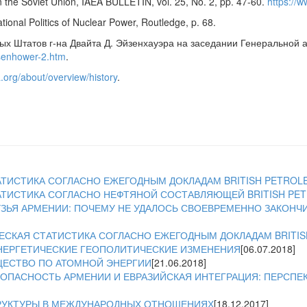
the Soviet Union, IAEA BULLETIN, vol. 25, No. 2, pp. 47-60.
https://w
onal Politics of Nuclear Power, Routledge, p. 68.
х Штатов г-на Двайта Д. Эйзенхауэра на заседании Генеральной а
isenhower-2.htm
.
.org/about/overview/history
.
АТИСТИКА СОГЛАСНО ЕЖЕГОДНЫМ ДОКЛАДАМ BRITISH PETROL
АТИСТИКА СОГЛАСНО НЕФТЯНОЙ СОСТАВЛЯЮЩЕЙ BRITISH PE
УЗЬЯ АРМЕНИИ: ПОЧЕМУ НЕ УДАЛОСЬ СВОЕВРЕМЕННО ЗАКОН
ЕСКАЯ СТАТИСТИКА СОГЛАСНО ЕЖЕГОДНЫМ ДОКЛАДАМ BRITI
НЕРГЕТИЧЕСКИЕ ГЕОПОЛИТИЧЕСКИЕ ИЗМЕНЕНИЯ
[06.07.2018]
ЕСТВО ПО АТОМНОЙ ЭНЕРГИИ
[21.06.2018]
ОПАСНОСТЬ АРМЕНИИ И ЕВРАЗИЙСКАЯ ИНТЕГРАЦИЯ: ПЕРСПЕ
РУКТУРЫ В МЕЖДУНАРОДНЫХ ОТНОШЕНИЯХ
[18.12.2017]