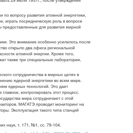
вать 29 июля 1957г., после утверждения
 по вопросу развития атомной энергетики,
е, играть посредническую роль в вопросе
ы предоставленные для развития мирной
тики. Это внимание особенно усилилось после
ство открыло два офиса региональной
асности атомной энергии. Кроме того,
жат также три специальные лаборатории,
ского сотрудничества в мирных целях в
анению ядерной энергетики во всем мире.
ием ядерных технологий. Это дает
 главное, контролировать этот процесс.
сударства мира сотрудничают с этой
реакторов. МАГАТЭ проводит мониторинг на
торы. Эксплуатация такого типа станций
 наук, т. 171, №1, сс. 79-104.