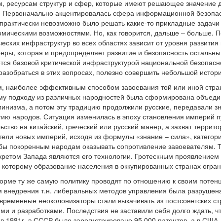
ам, ресурсам структур и сфер, которые имеют решающее значение 
 Первоначально акцентировалась сфера информационной безопас
. практически невозможно было решать какие-то прикладные задачи
омическими возможностями. Но, как говорится, дальше – больше. П
еских инфраструктур во всех областях зависит от уровня развития
еры, которая и предопределяет развитие и безопасность остальны
тся базовой критической инфраструктурой национальной безопасн
разобраться в этих вопросах, полезно совершить небольшой истори
м, наиболее эффективным способом завоевания той или иной стра
ому подходу из различных народностей была сформирована объеди
эллинизма, а потом эту традицию продолжили русские, передавали 
ию народов. Ситуация изменилась в эпоху становления империй пу
ьство на китайский, греческий или русский манер, а захват террито
ители новых империй, исходя из формулы «знание – сила», категор
о бы покоренным народам оказывать сопротивление завоевателям. 
екретом Запада являются его технологии. Гротескным проявлением 
но которому образование населения в оккупированных странах огра
орме ту же самую политику проводят по отношению к своим потен
м внедрения т.н. либеральных методов управления была разрушен
временные неоколонизаторы стали выкачивать из постсоветских стр
ями и разработками. Последствия не заставили себя долго ждать, 
 в 1981г. в СССР было зарегистрировано 95.000 патентов, а в США 