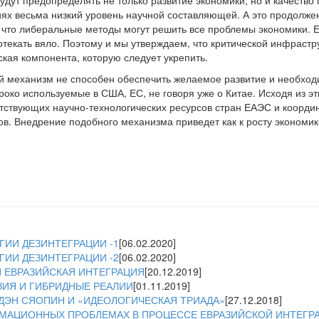
удут предопределять не только развитие экономики, но и качеств
х весьма низкий уровень научной составляющей. А это продолже
ь, что либеральные методы могут решить все проблемы экономики. 
отекать вяло. Поэтому и мы утверждаем, что критической инфраст
ская компонента, которую следует укрепить.
ый механизм не способен обеспечить желаемое развитие и необхо
роко используемые в США, ЕС, не говоря уже о Китае. Исходя из э
тствующих научно-технологических ресурсов стран ЕАЭС и коорди
ов. Внедрение подобного механизма приведет как к росту экономик
ИИ ДЕЗИНТЕГРАЦИИ -1
[06.02.2020]
ИИ ДЕЗИНТЕГРАЦИИ -2
[06.02.2020]
 ЕВРАЗИЙСКАЯ ИНТЕГРАЦИЯ
[20.12.2019]
ЗИЯ И ГИБРИДНЫЕ РЕАЛИИ
[01.11.2019]
ДЭН СЯОПИН И «ИДЕОЛОГИЧЕСКАЯ ТРИАДА»
[27.12.2018]
МАЦИОННЫХ ПРОБЛЕМАХ В ПРОЦЕССЕ ЕВРАЗИЙСКОЙ ИНТЕГР