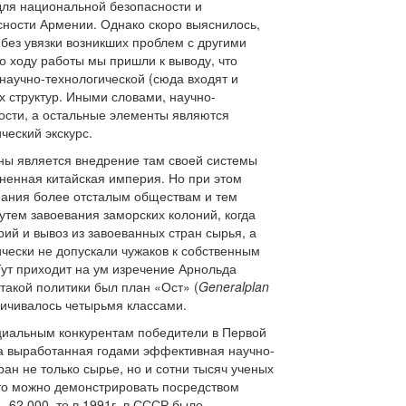
для национальной безопасности и
ности Армении. Однако скоро выяснилось,
 без увязки возникших проблем с другими
о ходу работы мы пришли к выводу, что
 научно-технологической (сюда входят и
х структур. Иными словами, научно-
ости, а остальные элементы являются
ческий экскурс.
ны является внедрение там своей системы
ненная китайская империя. Но при этом
знания более отсталым обществам и тем
тем завоевания заморских колоний, когда
рий и вывоз из завоеванных стран сырья, а
ически не допускали чужаков к собственным
Тут приходит на ум изречение Арнольда
такой политики был план «Ост» (
Generalplan
ничивалось четырьмя классами.
циальным конкурентам победители в Первой
а выработанная годами эффективная научно-
ан не только сырье, но и сотни тысяч ученых
что можно демонстрировать посредством
– 62.000, то в 1991г. в СССР было