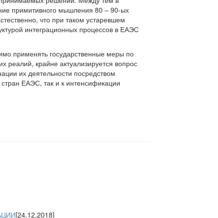
о принимаемых решений. Между тем в
ние примитивного мышления 80 – 90-ых
Естественно, что при таком устаревшем
руктурой интеграционных процессов в ЕАЭС
димо применять государственные меры по
тих реалий, крайне актуализируется вопрос
нации их деятельности посредством
 стран ЕАЭС, так и к интенсификации
АЦИИ
[24.12.2018]