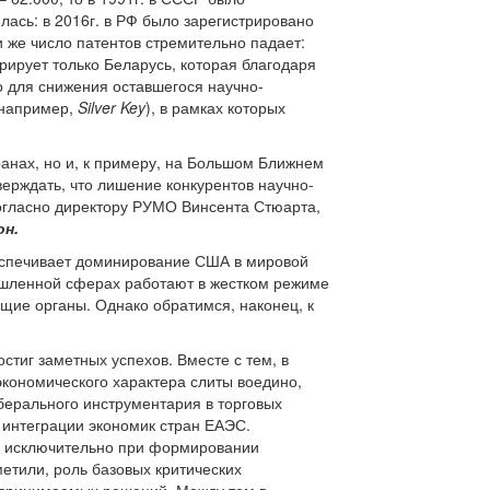
лась: в 2016г. в РФ было зарегистрировано
ии же число патентов стремительно падает:
трирует только Беларусь, которая благодаря
о для снижения оставшегося научно-
(например,
Silver Key
), в рамках которых
ранах, но и, к примеру, на Большом Ближнем
верждать, что лишение конкурентов научно-
согласно директору РУМО Винсента Стюарта,
он.
беспечивает доминирование США в мировой
мышленной сферах работают в жестком режиме
щие органы. Однако обратимся, наконец, к
стиг заметных успехов. Вместе с тем, в
кономического характера слиты воедино,
берального инструментария в торговых
 интеграции экономик стран ЕАЭС.
о исключительно при формировании
етили, роль базовых критических