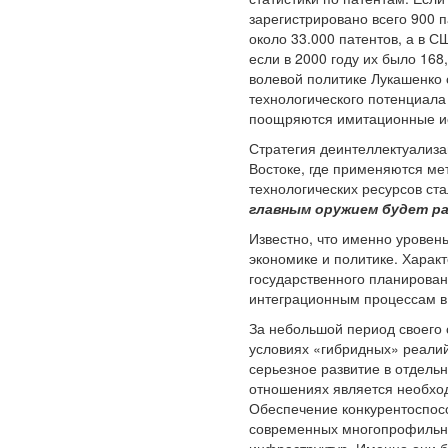
зарегистрировано всего 900 п
около 33.000 патентов, а в С
если в 2000 году их было 168
волевой политике Лукашенко 
технологического потенциала
поощряются имитационные и
Стратегия деинтеллектуализац
Востоке, где применяются м
технологических ресурсов ст
главным оружием будет р
Известно, что именно уровен
экономике и политике. Харак
государственного планирован
интеграционным процессам в
За небольшой период своего 
условиях «гибридных» реалий
серьезное развитие в отдель
отношениях является необход
Обеспечение конкурентоспос
современных многопрофильных