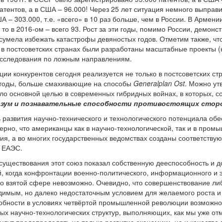
атентов, а в США – 96.000! Через 25 лет ситуация немного выправи
ША – 303.000, т.е. «всего» в 10 раз больше, чем в России. В Армен
, то в 2016-ом – всего 93. Рост за эти годы, помимо России, демонс
сумела избежать катастрофы девяностых годов. Отметим также, чт
 в постсоветских странах были разработаны масштабные проекты 
сследования по ложным направлениям.
ии конкурентов сегодня реализуется не только в постсоветских ст
етоды, больше смахивающие на способы
Generalplan Ost
. Можно ут
ало основной целью в современных гибридных войнах, в которых, 
азум и познавательные способности противостоящих стор
ь развития научно-технического и технологического потенциала о
терно, что американцы как в научно-технологической, так и в про
ия, а во многих государственных ведомствах созданы соответствую
 ЕАЭС.
существования этот союз показал собственную дееспособность и до
, когда конфронтации военно-политического, информационного и э
но взятой сфере невозможно. Очевидно, что совершенствование ли
имым, но далеко недостаточным условием для желаемого роста и
обности в условиях четвёртой промышленной революции возможн
 научно-технологических структур, выполняющих, как мы уже отм