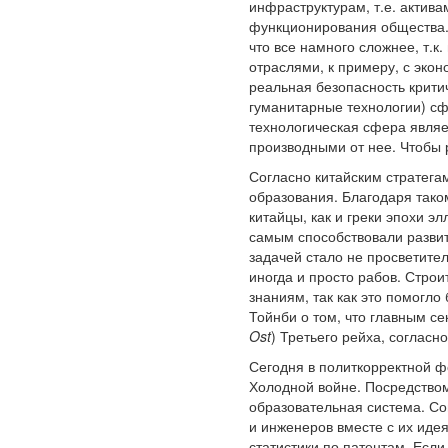
инфраструктурам, т.е. актив
функционирования общества.
что все намного сложнее, т.к
отраслями, к примеру, с экон
реальная безопасность критич
гуманитарные технологии) сф
технологическая сфера являе
производными от нее. Чтобы 
Согласно китайским стратега
образования. Благодаря так
китайцы, как и греки эпохи 
самым способствовали развит
задачей стало не просветител
иногда и просто рабов. Стро
знаниям, так как это помогл
Тойнби о том, что главным с
Ost
) Третьего рейха, соглас
Сегодня в политкорректной ф
Холодной войне. Посредство
образовательная система. Со
и инженеров вместе с их иде
статистики по патентам. Если