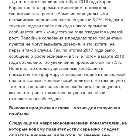
- До того как в середине сентября 2016 года Карен
Карапетян стал премьер-министром, показатель
экономического роста в Армении официальными
источниками прогнозировался на уровне 3,2%. И вдруг в
течение недели после прихода нового премьера
сообщается, что к концу того же года ожидается нулевой
рост. Подобные колебания в пределах трех процентных
пунктов не могут вызывать доверия, и это, кстати, не
первый такой случай. Так, по итогам 2017 года было
сообщено о росте экономики в 5%, а потом в марте 2018
года объявлено, что увеличение произошло аж на 7,5%.
Понятно, что столь существенные колебания в
показателях не формируют доверие людей к проводимой
правительством экономической политике. Не говоря уже о
том, что в реалиях население особо никак не ощущает,
как же этот рост отражается на уровне их жизни, -
отмечает наш собеседник.
Высокая процентная ставка - мотив для получения
прибыли
Следующими макроэкономическими показателями, на
которые новому правительству серьезно следует
обратить внимание, являются, по мнению г-на