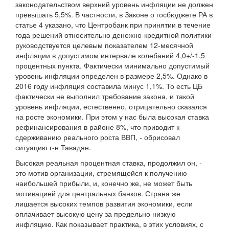
законодательством верхний уровень инфляции не должен
превышать 5,5%. В частности, в Законе о госбюджете РА в
статье 4 указано, что Центробанк при принятии в течение
года решений относительно денежно-кредитной политики
руководствуется целевым показателем 12-месячной
инфляции в допустимом интервале колебаний 4,0+/-1,5
процентных пункта. Фактически минимально допустимый
уровень инфляции определен в размере 2,5%. Однако в
2016 году инфляция составила минус 1,1%. То есть ЦБ
фактически не выполнил требование закона, и такой
уровень инфляции, естественно, отрицательно сказался
на росте экономики. При этом у нас была высокая ставка
рефинансирования в районе 8%, что приводит к
сдерживанию реального роста ВВП, - обрисовал
ситуацию г-н Тавадян.
Высокая реальная процентная ставка, продолжил он, -
это мотив организации, стремящейся к получению
наибольшей прибыли, и, конечно же, не может быть
мотивацией для центральных банков. Страна же
лишается высоких темпов развития экономики, если
оплачивает высокую цену за предельно низкую
инфляцию. Как показывает практика, в этих условиях, с