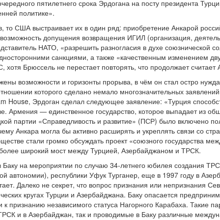
 очередного пятилетнего срока Эрдогана на посту президента Турц
енней политике».
в, то США выстраивает их в один ряд: приобретение Анкарой росси
 возможность допущения возвращения ИГИЛ (организация, деятель
дставитель НАТО, «разрешить разногласия в духе союзнической сол
дносторонними санкциями, а также «качественным изменением дв
С, хотя Брюссель не перестает повторять, что продолжает считает
ены возможности и горизонты прорыва, в чём он стал остро нуждат
отношении которого сделано немало многозначительных заявлений.
am House, Эрдоган сделал следующее заявление: «Турция способс
зе. Армения — единственное государство, которое выпадает из об
кой партии «Справедливость и развитие» (ПСР) было включено п
чему Анкара могла бы активно расширять и укреплять связи со стра
ществе стали громко обсуждать проект «союзного государства ме
 более широкий мост между Турцией, Азербайджаном и ТРСК.
в Баку на мероприятии по случаю 34-летнего юбилея создания ТРС
ой автономии), республики Уфук Турганер, еще в 1997 году в Азе
отает. Далеко не секрет, что вопрос признания или непризнания С
ческих кругах Турции и Азербайджана. Баку опасается предпринима
 к признанию независимого статуса Нагорного Карабаха. Такие па
ТРСК и в Азербайджан, так и проводимые в Баку различные между