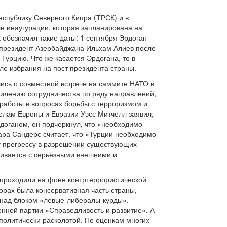
еспублику Северного Кипра (ТРСК) и в
ле инаугурации, которая запланирована на
 обозначил такие даты: 1 сентября Эрдоган
, президент Азербайджана Ильхам Алиев после
Турцию. Что же касается Эрдогана, то в
ле избрания на пост президента страны.
ись о совместной встрече на саммите НАТО в
илению сотрудничества по ряду направлений,
 работы в вопросах борьбы с терроризмом и
лам Европы и Евразии Уэсс Митчелл заявил,
доганом, он подчеркнул, что «необходимо
ара Сандерс считает, что «Турции необходимо
у прогрессу в разрешении существующих
кивается с серьёзными внешними и
и проходили на фоне контртеррористической
орах была консервативная часть страны,
 над блоком «левые-либералы-курды».
енной партии «Справедливость и развитие». А
 политически расколотой. По оценкам многих