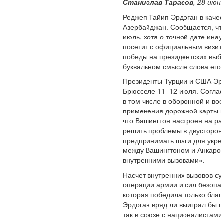
Станислав Тарасов
, 28 ию
Реджеп Тайип Эрдоган в каче
Азербайджан. Сообщается, чт
июль, хотя о точной дате ин
посетит с официальным визит
победы на президентских выб
буквальном смысле слова его
Президенты Турции и США Эр
Брюсселе 11−12 июля. Согла
в том числе в оборонной и в
применения дорожной карты 
что Вашингтон настроен на р
решить проблемы в двусторон
предпринимать шаги для укре
между Вашингтоном и Анкарой
внутренними вызовами».
Насчет внутренних вызовов с
операции армии и сил безопа
которая победила только бла
Эрдоган вряд ли выиграл бы 
так в союзе с националистами