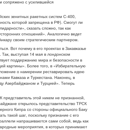
ии сопряжено с усилившейся
йских зенитных ракетных систем С-400,
ность которой запрещена в РФ). Смогут ли
идарности», сказать сложно, так как
усторонних отношений». Аналогично ведет
 Анкару своим стратегическим партнером.
ься. Вот почему в его проектах в Закавказье
 Так, выступая 14 мая в лондонском
твует поддержанию мира и безопасности в
щей картины». Более того, в «Избирательную
оложение о намерении реставрировать идею
нами Кавказа и Туркестана. Наконец, в
жду Азербайджаном и Турцией». Теперь
К представитель этой никем не признанной,
рбайджане открылось представительство ТРСК
еверного Кипра со стороны официального Баку
ть такой шаг, поскольку признание с его
раллели напрашиваются сами собой, ведь как
народные мероприятия, в которых принимают