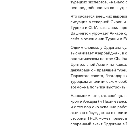
турецких экспертов, «начало
неопределённостью во внутр
Что касается внешних вызово
ситуация в северной Сирии и
Турция и США, как заявил пре
Вашингтон угрожает Анкаре о
себя в отношении Турции и Е
Одним словом, у Эрдогана суж
выскакивает Азербайджан, в 
аналитическом центре Chath
Центральной Азии и на Кавка
декларацию» правящей турец
Тюркского совета, благодаря 
турецком аналитическом сооб
возможна попытка выстроить
Напомним, что, как сообщал 
кроме Анкары (и Нахичеванск
и с тех пор оно успешно раб
активно обсуждается в полити
стороны ТРСК может привести
спаренный визит Эрдогана в 