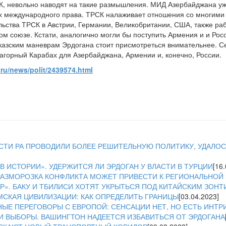
К, невольно наводят на такие размышления. МИД Азербайджана уж
х международного права. ТРСК налаживает отношения со многими 
льства ТРСК в Австрии, Германии, Великобритании, США, также ра
м союзе. Кстати, аналогично могли бы поступить Армения и и Росс
авказским маневрам Эрдогана стоит присмотреться внимательнее. 
Нагорный Карабах для Азербайджана, Армении и, конечно, России.
.ru/news/polit/2439574.html
ЛАСТИ РА ПРОВОДИЛИ БОЛЕЕ РЕШИТЕЛЬНУЮ ПОЛИТИКУ, УДАЛОСЬ
В ИСТОРИИ». УДЕРЖИТСЯ ЛИ ЭРДОГАН У ВЛАСТИ В ТУРЦИИ
[16
 РАЗМОРОЗКА КОНФЛИКТА МОЖЕТ ПРИВЕСТИ К РЕГИОНАЛЬНОЙ
». БАКУ И ТБИЛИСИ ХОТЯТ УКРЫТЬСЯ ПОД КИТАЙСКИМ ЗОН
МСКАЯ ЦИВИЛИЗАЦИИ: КАК ОПРЕДЕЛИТЬ ГРАНИЦЫ
[03.04.2023]
НЫЕ ПЕРЕГОВОРЫ С ЕВРОПОЙ: СЕНСАЦИИ НЕТ, НО ЕСТЬ ИНТР
И ВЫБОРЫ. ВАШИНГТОН НАДЕЕТСЯ ИЗБАВИТЬСЯ ОТ ЭРДОГАНА