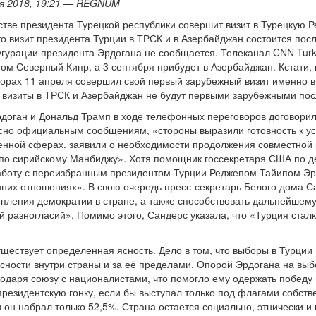
ня 2018, 19:21 — REGNUM
стве президента Турецкой республики совершит визит в Турецкую Р
о визит президента Турции в ТРСК и в Азербайджан состоится пос
аугурации президента Эрдогана не сообщается. Телеканал CNN Turk
ом Северный Кипр, а 3 сентября прибудет в Азербайджан. Кстати
орах 11 апреля совершил свой первый зарубежный визит именно в 
 визиты в ТРСК и Азербайджан не будут первыми зарубежными пос
доган и Дональд Трамп в ходе телефонных переговоров договорил
сно официальным сообщениям, «стороны выразили готовность к ус
оенной сферах. заявили о необходимости продолжения совместной
по сирийскому Манбиджу». Хотя помощник госсекретаря США по де
аботу с переизбранным президентом Турции Реджепом Тайипом Эр
них отношениях». В свою очередь пресс-секретарь Белого дома С
пления демократии в стране, а также способствовать дальнейшем
 разногласий». Помимо этого, Сандерс указала, что «Турция стал
уществует определенная ясность. Дело в том, что выборы в Турци
сности внутри страны и за её пределами. Опорой Эрдогана на выб
годаря союзу с националистами, что помогло ему одержать победу
президентскую гонку, если бы выступал только под флагами собств
 он набрал только 52,5%. Страна остается социально, этнически и