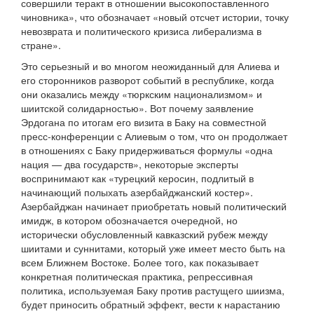
совершили теракт в отношении высокопоставленного
чиновника», что обозначает «новый отсчет истории, точку
невозврата и политического кризиса либерализма в
стране».
Это серьезный и во многом неожиданный для Алиева и
его сторонников разворот событий в республике, когда
они оказались между «тюркским национализмом» и
шиитской солидарностью». Вот почему заявление
Эрдогана по итогам его визита в Баку на совместной
пресс-конференции с Алиевым о том, что он продолжает
в отношениях с Баку придерживаться формулы «одна
нация — два государств», некоторые эксперты
воспринимают как «турецкий керосин, подлитый в
начинающий полыхать азербайджанский костер».
Азербайджан начинает приобретать новый политический
имидж, в котором обозначается очередной, но
исторически обусловленный кавказский рубеж между
шиитами и суннитами, который уже имеет место быть на
всем Ближнем Востоке. Более того, как показывает
конкретная политическая практика, репрессивная
политика, используемая Баку против растущего шиизма,
будет приносить обратный эффект, вести к нарастанию