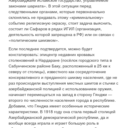
Азербайджане исламское государство, управляемое
законами шариата». В этой ситуации перед
следственными органами, которые первоначально
склонялись не придавать этому «криминальному»
событию религиозную окраску, стоит задача выяснить,
состоит ли Сафаров в рядах ИГИЛ (организация,
деятельность которой запрещена в РФ) или он связан с
«политическим шиизмом».
Если последнее подтвердится, можно будет
констатировать: эпицентр недавних кровавых
столкновений в Нардаране (посёлок городского типа в
Сабунчинском районе Баку, расположенный в 25 км к
северу от столицы), известного как сосредоточение
консервативного и преданного шиизму населения, где не
раз происходили выступления местных шиитов и стычки с
азербайджанской полицией с использованием оружия,
начинает перемещаться на запад в сторону Гянджи —
второго по численности населения города в республике.
Добавим, что Гянджа имеет особенные исторические
характеристики. В 1918 году она стала первый столицей
Азербайджанской демократической республики, да и
вообще всегда играла и играет большую роль в