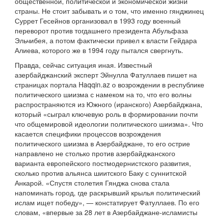
общественной, политической и экономической жизни
страны. Не стоит забывать и о том, что именно гянджинец
Суррет Гесейнов организовал в 1993 году военный
переворот против тогдашнего президента Абульфаза
Эльчибея, а потом фактически привел к власти Гейдара
Алиева, которого же в 1994 году пытался свергнуть.
Правда, сейчас ситуация иная. Известный
азербайджанский эксперт Эйнулла Фатуллаев пишет на
страницах портала Haqqin.az о возрождении в республике
политического шиизма с намеком на то, что его волны
распространяются из Южного (иранского) Азербайджана,
который «сыграл ключевую роль в формировании почти
что общемировой идеологии политического шиизма». Что
касается специфики процессов возрождения
политического шиизма в Азербайджане, то его острие
направлено не столько против азербайджанского
варианта европейского постмодернистского развития,
сколько против альянса шиитского Баку с суннитской
Анкарой. «Спустя столетия Гянджа снова стала
напоминать город, где раскрывший крылья политический
ислам ищет победу», — констатирует Фатуллаев. По его
словам, «впервые за 28 лет в Азербайджане-исламисты