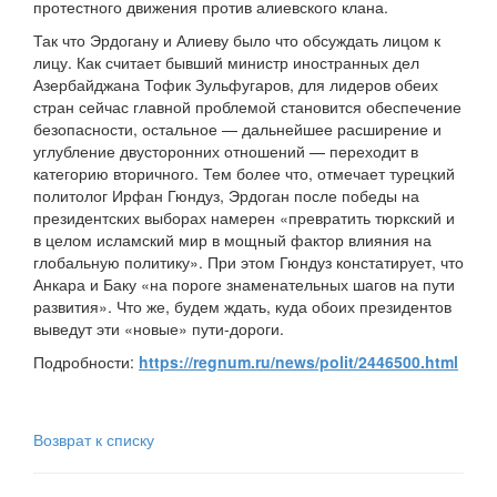
протестного движения против алиевского клана.
Так что Эрдогану и Алиеву было что обсуждать лицом к
лицу. Как считает бывший министр иностранных дел
Азербайджана Тофик Зульфугаров, для лидеров обеих
стран сейчас главной проблемой становится обеспечение
безопасности, остальное — дальнейшее расширение и
углубление двусторонних отношений — переходит в
категорию вторичного. Тем более что, отмечает турецкий
политолог Ирфан Гюндуз, Эрдоган после победы на
президентских выборах намерен «превратить тюркский и
в целом исламский мир в мощный фактор влияния на
глобальную политику». При этом Гюндуз констатирует, что
Анкара и Баку «на пороге знаменательных шагов на пути
развития». Что же, будем ждать, куда обоих президентов
выведут эти «новые» пути-дороги.
Подробности:
https://regnum.ru/news/polit/2446500.html
Возврат к списку