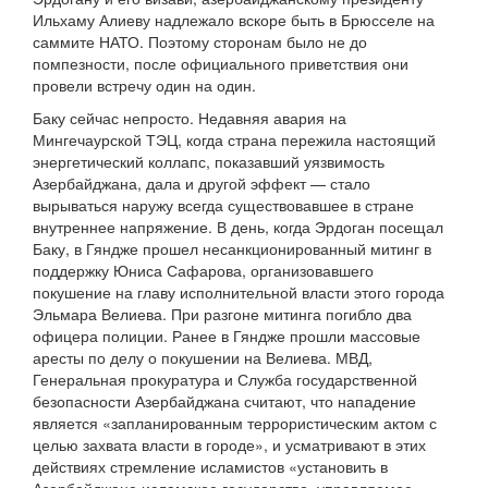
Ильхаму Алиеву надлежало вскоре быть в Брюсселе на
саммите НАТО. Поэтому сторонам было не до
помпезности, после официального приветствия они
провели встречу один на один.
Баку сейчас непросто. Недавняя авария на
Мингечаурской ТЭЦ, когда страна пережила настоящий
энергетический коллапс, показавший уязвимость
Азербайджана, дала и другой эффект — стало
вырываться наружу всегда существовавшее в стране
внутреннее напряжение. В день, когда Эрдоган посещал
Баку, в Гяндже прошел несанкционированный митинг в
поддержку Юниса Сафарова, организовавшего
покушение на главу исполнительной власти этого города
Эльмара Велиева. При разгоне митинга погибло два
офицера полиции. Ранее в Гяндже прошли массовые
аресты по делу о покушении на Велиева. МВД,
Генеральная прокуратура и Служба государственной
безопасности Азербайджана считают, что нападение
является «запланированным террористическим актом с
целью захвата власти в городе», и усматривают в этих
действиях стремление исламистов «установить в