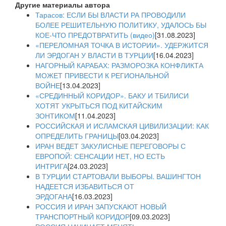
Другие материалы автора
Тарасов: ЕСЛИ БЫ ВЛАСТИ РА ПРОВОДИЛИ
БОЛЕЕ РЕШИТЕЛЬНУЮ ПОЛИТИКУ, УДАЛОСЬ БЫ
КОЕ-ЧТО ПРЕДОТВРАТИТЬ (видео)
[31.08.2023]
«ПЕРЕЛОМНАЯ ТОЧКА В ИСТОРИИ». УДЕРЖИТСЯ
ЛИ ЭРДОГАН У ВЛАСТИ В ТУРЦИИ
[16.04.2023]
НАГОРНЫЙ КАРАБАХ: РАЗМОРОЗКА КОНФЛИКТА
МОЖЕТ ПРИВЕСТИ К РЕГИОНАЛЬНОЙ
ВОЙНЕ
[13.04.2023]
«СРЕДИННЫЙ КОРИДОР». БАКУ И ТБИЛИСИ
ХОТЯТ УКРЫТЬСЯ ПОД КИТАЙСКИМ
ЗОНТИКОМ
[11.04.2023]
РОССИЙСКАЯ И ИСЛАМСКАЯ ЦИВИЛИЗАЦИИ: КАК
ОПРЕДЕЛИТЬ ГРАНИЦЫ
[03.04.2023]
ИРАН ВЕДЕТ ЗАКУЛИСНЫЕ ПЕРЕГОВОРЫ С
ЕВРОПОЙ: СЕНСАЦИИ НЕТ, НО ЕСТЬ
ИНТРИГА
[24.03.2023]
В ТУРЦИИ СТАРТОВАЛИ ВЫБОРЫ. ВАШИНГТОН
НАДЕЕТСЯ ИЗБАВИТЬСЯ ОТ
ЭРДОГАНА
[16.03.2023]
РОССИЯ И ИРАН ЗАПУСКАЮТ НОВЫЙ
ТРАНСПОРТНЫЙ КОРИДОР
[09.03.2023]