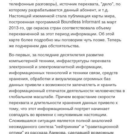
телефонные разговоры), источник перехвата, "дело", по
которому разрабатывается данный абонент, и т.д.
Настоящей изюминкой стала публикация карты мира,
построенная программой Boundless Informant за март
2013-го, где окраска стран соответствовала объему
перехваченной за этот период информации. Об этой
карте более подробно мы поговорим чуть позже. Теперь
же подчеркнем два обстоятельства.
Во-первых, за последние десятилетия развитие
компьютерной техники, инфраструктуры перехвата
электронной и электромагнитной информации,
информационных технологий и техники связи, средств
хранения, обработки и визуализации огромных баз
данных привели к возможности запечатлеть и хранить
информационный отпечаток деятельности человечества в
глобальном масштабе. Причем возрастание скорости
перехвата и длительности хранения данных привело к
тому, что этот информационный портрет начинает
совпадать во времени с неуловимым настоящим.
Сложившаяся ситуация является полной аналогией
неожиданного синтеза "нейтриники" и "гравитационной
оптики" из рассказа Азимова, сделавшей возможным