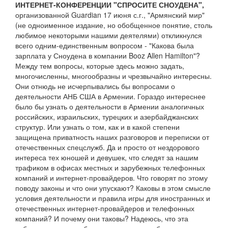
ИНТЕРНЕТ-КОНФЕРЕНЦИИ "СПРОСИТЕ СНОУДЕНА",
организованной Guardian 17 июня с.г., "Армянский мир"
(не одноименное издание, но обобщенное понятие, столь
любимое некоторыми нашими деятелями) откликнулся
всего одним-единственным вопросом - "Какова была
зарплата у Сноудена в компании Booz Allen Hamilton"?
Между тем вопросы, которые здесь можно задать,
многочисленны, многообразны и чрезвычайно интересны.
Они отнюдь не исчерпывались бы вопросами о
деятельности АНБ США в Армении. Гораздо интереснее
было бы узнать о деятельности в Армении аналогичных
российских, израильских, турецких и азербайджанских
структур. Или узнать о том, как и в какой степени
защищена приватность наших разговоров и переписки от
отечественных спецслужб. Да и просто от нездорового
интереса тех юношей и девушек, что следят за нашим
трафиком в офисах местных и зарубежных телефонных
компаний и интернет-провайдеров. Что говорят по этому
поводу законы и что они упускают? Каковы в этом смысле
условия деятельности и правила игры для иностранных и
отечественных интернет-провайдеров и телефонных
компаний? И почему они таковы? Надеюсь, что эта