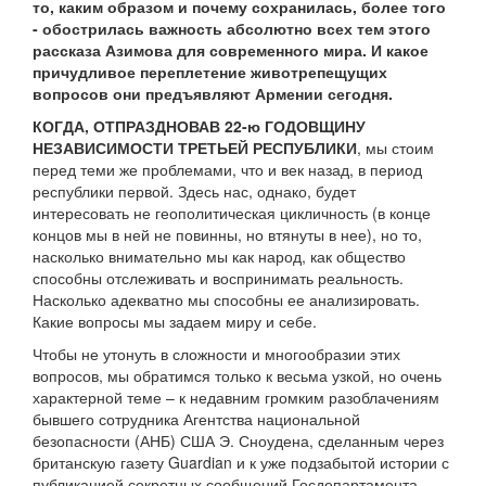
то, каким образом и почему сохранилась, более того
- обострилась важность абсолютно всех тем этого
рассказа Азимова для современного мира. И какое
причудливое переплетение животрепещущих
вопросов они предъявляют Армении сегодня.
КОГДА, ОТПРАЗДНОВАВ 22-ю ГОДОВЩИНУ
НЕЗАВИСИМОСТИ ТРЕТЬЕЙ РЕСПУБЛИКИ
, мы стоим
перед теми же проблемами, что и век назад, в период
республики первой. Здесь нас, однако, будет
интересовать не геополитическая цикличность (в конце
концов мы в ней не повинны, но втянуты в нее), но то,
насколько внимательно мы как народ, как общество
способны отслеживать и воспринимать реальность.
Насколько адекватно мы способны ее анализировать.
Какие вопросы мы задаем миру и себе.
Чтобы не утонуть в сложности и многообразии этих
вопросов, мы обратимся только к весьма узкой, но очень
характерной теме – к недавним громким разоблачениям
бывшего сотрудника Агентства национальной
безопасности (АНБ) США Э. Сноудена, сделанным через
британскую газету Guardian и к уже подзабытой истории с
публикацией секретных сообщений Госдепартамента