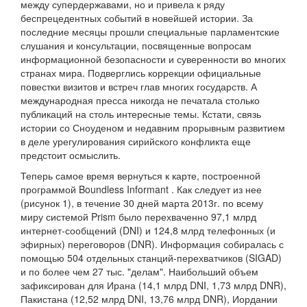
между супердержавами, но и привела к ряду
беспрецедентных событий в новейшей истории. За
последние месяцы прошли специальные парламентские
слушания и консультации, посвященные вопросам
информационной безопасности и суверенности во многих
странах мира. Подверглись коррекции официальные
повестки визитов и встреч глав многих государств. А
международная пресса никогда не печатала столько
публикаций на столь интересные темы. Кстати, связь
истории со Сноуденом и недавним прорывным развитием
в деле урегулирования сирийского конфликта еще
предстоит осмыслить.
Теперь самое время вернуться к карте, построенной
программой Boundless Informant . Как следует из нее
(рисунок 1), в течение 30 дней марта 2013г. по всему
миру системой Prism было перехваченно 97,1 млрд
интернет-сообщений (DNI) и 124,8 млрд телефонных (и
эфирных) переговоров (DNR). Информация собиралась с
помощью 504 отдельных станций-перехватчиков (SIGAD)
и по более чем 27 тыс. "делам". Наибольший объем
зафиксирован для Ирана (14,1 млрд DNI, 1,73 млрд DNR),
Пакистана (12,52 млрд DNI, 13,76 млрд DNR), Иордании