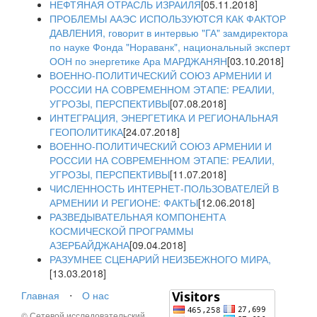
НЕФТЯНАЯ ОТРАСЛЬ ИЗРАИЛЯ
[05.11.2018]
ПРОБЛЕМЫ ААЭС ИСПОЛЬЗУЮТСЯ КАК ФАКТОР
ДАВЛЕНИЯ, говорит в интервью "ГА" замдиректора
по науке Фонда "Нораванк", национальный эксперт
ООН по энергетике Ара МАРДЖАНЯН
[03.10.2018]
ВОЕННО-ПОЛИТИЧЕСКИЙ СОЮЗ АРМЕНИИ И
РОССИИ НА СОВРЕМЕННОМ ЭТАПЕ: РЕАЛИИ,
УГРОЗЫ, ПЕРСПЕКТИВЫ
[07.08.2018]
ИНТЕГРАЦИЯ, ЭНЕРГЕТИКА И РЕГИОНАЛЬНАЯ
ГЕОПОЛИТИКА
[24.07.2018]
ВОЕННО-ПОЛИТИЧЕСКИЙ СОЮЗ АРМЕНИИ И
РОССИИ НА СОВРЕМЕННОМ ЭТАПЕ: РЕАЛИИ,
УГРОЗЫ, ПЕРСПЕКТИВЫ
[11.07.2018]
ЧИСЛЕННОСТЬ ИНТЕРНЕТ-ПОЛЬЗОВАТЕЛЕЙ В
АРМЕНИИ И РЕГИОНЕ: ФАКТЫ
[12.06.2018]
РАЗВЕДЫВАТЕЛЬНАЯ КОМПОНЕНТА
КОСМИЧЕСКОЙ ПРОГРАММЫ
АЗЕРБАЙДЖАНА
[09.04.2018]
РАЗУМНЕЕ СЦЕНАРИЙ НЕИЗБЕЖНОГО МИРА,
[13.03.2018]
Главная
⋅
О нас
© Сетевой исследовательский