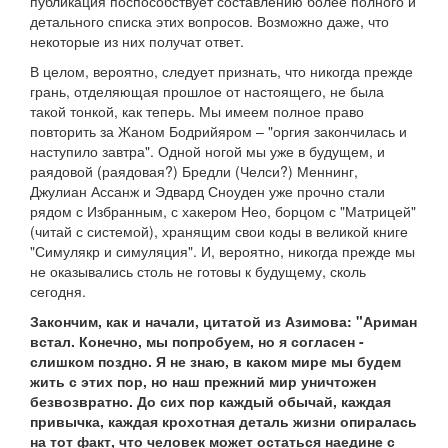
публикация поспособствует составлению более полного и
детального списка этих вопросов. Возможно даже, что
некоторые из них получат ответ.
В целом, вероятно, следует признать, что никогда прежде
грань, отделяющая прошлое от настоящего, не была
такой тонкой, как теперь. Мы имеем полное право
повторить за Жаном Бодрийяром – "оргия закончилась и
наступило завтра". Одной ногой мы уже в будущем, и
раядовой (раядовая?) Бредли (Челси?) Меннинг,
Джулиан Ассанж и Эдвард Сноуден уже прочно стали
рядом с Избранным, с хакером Нео, борцом с "Матрицей"
(читай с системой), хранящим свои коды в великой книге
"Симулякр и симуляция". И, вероятно, никогда прежде мы
не оказывались столь не готовы к будущему, сколь
сегодня.
Закончим, как и начали, цитатой из Азимова: "Ариман
встал. Конечно, мы попробуем, но я согласен -
слишком поздно. Я не знаю, в каком мире мы будем
жить с этих пор, но наш прежний мир уничтожен
безвозвратно. До сих пор каждый обычай, каждая
привычка, каждая крохотная деталь жизни опиралась
на тот факт, что человек может остаться наедине с