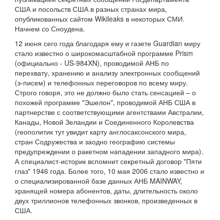
США и посольств США в разных странах мира,
опубликованных сайтом Wikileaks в некоторых СМИ.
Начнем со Сноудена.
12 июня сего года благодаря ему и газете Guardian миру
стало известно о широкомасштабной программе Prism
(официально - US-984XN), проводимой АНБ по
перехвату, хранению и анализу электронных сообщений
(э-писем) и телефонных переговоров по всему миру.
Строго говоря, это не должно было стать сенсацией – о
похожей программе "Эшелон", проводимой АНБ США в
партнерстве с соответствующими агентствами Австралии,
Канады, Новой Зеландии и Соединенного Королевства
(геополитик тут увидит карту англосаксонского мира,
стран Содружества и заодно географию системы
предупреждении о ракетном нападении западного мира).
А специалист-историк вспомнит секретный договор "Пяти
глаз" 1946 года. Более того, 10 мая 2006 стало известно и
о специализированной базе данных АНБ MAINWAY,
хранящей номера абонентов, даты, длительность около
двух триллионов телефонных звонков, произведенных в
США.