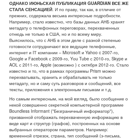
ОДНАКО ИЮНЬСКАЯ ПУБЛИКАЦИЯ GUARDIAN ВСЕ ЖЕ
СТАЛА СЕНСАЦИЕЙ
. И по праву, так как, в отличие от
прежних, содержала весьма интересные подробности.
Например, стало известно, что базы данных АНБ хранят
метадату о телефонных переговорах, перехваченных
отнюдь не только в США, но и по всему миру.
Выяснилось, что с АНБ в этом деле с разной степенью
готовности сотрудничают все ведущие телефонные,
интернет и IТ компании – Microsoft и Yahoo c 2007-го,
Google и Facebook с 2009-го, Yоu Tube с 2010-го, Skype и
AOL с 2011-го, Apple (возможно ) с октября 2012-го. Стало
известно и то, что в рамках программы Prism можно
перехватывать, хранить и обрабатывать не только
метадату, но и саму суть разговоров и сообщений, все
тексты, приложения к электронным письмам и т.д.
Но самым интересным, на мой взгляд, было сообщение о
некой совершенно секретной компьютерной программе
Boundless Informant ("Безграничный информатор"),
призванной отображать перехваченную информацию в
виде карт и структур (графов), построенных на основе
выбранных оператором параметров. Например:
временной отрезок, страна, тип сообщений (э-письма,