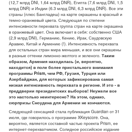
(12,7 млрд DNI, 1,64 млрд DNR), Египта (7,6 млрд DNI, 1,5
млрд DNR) и Индии (6.3 млрд DNI, 6,3 млрд DNR). Все эти
страны (плюс Бангладеш) на карте окрашены в красный и
темно-оранжевый цвета. Следующая по степени
интенсивности перехвата группа стран на карте окрашена
в оранжевый цвет. Она включает в себя: собственно США
(2,9 млрд DNI), Германию, Кению, Ирак, Саудовскую
Аравию, Китай и Армению (!). Интенсивность перехвата
для остальных стран мира меньшая, и все они окрашены
в разные оттенки лимонно-желтого и зеленого.
Таким
образом, Армения находилась (и, вероятно,
находится) в поле более пристального внимания
программы Prism, чем РФ, Грузия, Турция или
Азербайджан, для которых зафиксирована самая
низкая интенсивность перехвата в регионе. И это - в
преддверии президентских выборов! Неужели все
это настолько неинтересно? На этом, однако,
сюрпризы Сноудена для Армении не кончаются.
Следующей сенсацией стала публикация Guardian от 31
июля, где говорилось о программе XKeyscore. Она,
вероятно, является составной частью проекта Prism, ее
интернет-перехватчиком. Солидное российское издание