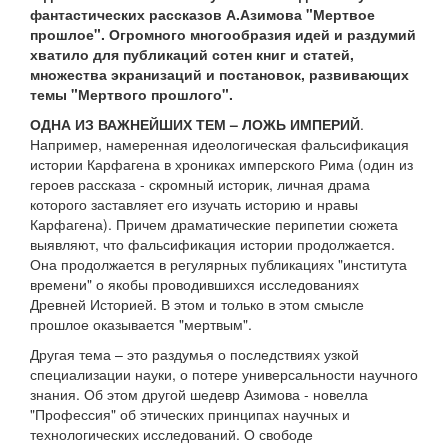
фантастических рассказов А.Азимова "Мертвое
прошлое". Огромного многообразия идей и раздумий
хватило для публикаций сотен книг и статей,
множества экранизаций и постановок, развивающих
темы "Мертвого прошлого".
ОДНА ИЗ ВАЖНЕЙШИХ ТЕМ – ЛОЖЬ ИМПЕРИЙ
.
Например, намеренная идеологическая фальсификация
истории Карфагена в хрониках имперского Рима (один из
героев рассказа - скромный историк, личная драма
которого заставляет его изучать историю и нравы
Карфагена). Причем драматические перипетии сюжета
выявляют, что фальсификация истории продолжается.
Она продолжается в регулярных публикациях "института
времени" о якобы проводившихся исследованиях
Древней Историей. В этом и только в этом смысле
прошлое оказывается "мертвым".
Другая тема – это раздумья о последствиях узкой
специализации науки, о потере универсальности научного
знания. Об этом другой шедевр Азимова - новелла
"Профессия" об этических принципах научных и
технологических исследований. О свободе