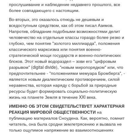
прослушивание и наблюдение недавнего прошлого, все
более совпадающего с настоящим.
Во-вторых, это оказалось отнюдь не дешевым и
вседоступным средством, как об этом писал Азимов.
Напротив, обладание подобными возможностями делит
человечество на отдельные классы гораздо более резко и
глубоко, чем понятие "золотого миллиарда", положения
классического марксизма или понятия военно-
стратегической мощи государств и военно-политических
блоков. Этот новый водораздел – зови его "цифровым
разрывом" (digital divide), "новым миропорядком" или, что
предпочтительнее - "положениями мемуара Бромберга", -
является новым диалектическим противоречием, силой
неравенства, которая наряду с борьбой за природные
ресурсы будет формировать социально-политическую
жизнь на планете Земля в течение XXI века.
ИМЕННО ОБ ЭТОМ СВИДЕТЕЛЬСТВУЕТ ХАРАКТЕРНАЯ
РЕАКЦИЯ МИРОВОЙ ОБЩЕСТВЕННОСТИ
на
публикацию материалов Сноудена. Как, вероятно, помнит
читатель, она была сродни землетрясению и вызвала не
только ощутимое напряжение во взаимоотношениях