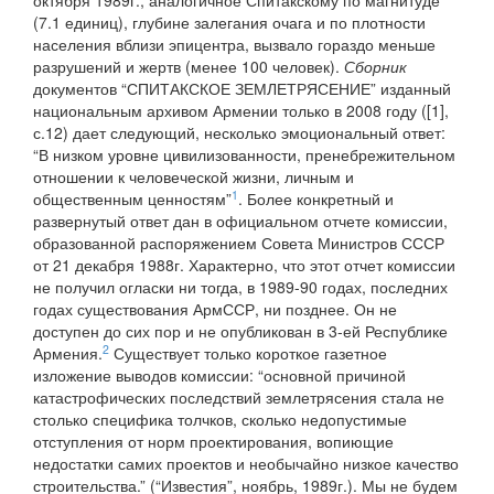
октября 1989г., аналогичное Спитакскому по магнитуде
(7.1 единиц), глубине залегания очага и по плотности
населения вблизи эпицентра, вызвало гораздо меньше
разрушений и жертв (менее 100 человек).
Сборник
документов “СПИТАКСКОЕ ЗЕМЛЕТРЯСЕНИЕ” изданный
национальным архивом Армении только в 2008 году ([1],
с.12) дает следующий, несколько эмоциональный ответ:
“В низком уровне цивилизованности, пренебрежительном
отношении к человеческой жизни, личным и
1
общественным ценностям”
. Более конкретный и
развернутый ответ дан в официальном отчете комиссии,
образованной распоряжением Совета Министров СССР
от 21 декабря 1988г. Характерно, что этот отчет комиссии
не получил огласки ни тогда, в 1989-90 годах, последних
годах существования АрмССР, ни позднее. Он не
доступен до сих пор и не опубликован в 3-ей Республике
2
Армения.
Существует только короткое газетное
изложение выводов комиссии: “основной причиной
катастрофических последствий землетрясения стала не
столько специфика толчков, сколько недопустимые
отступления от норм проектирования, вопиющие
недостатки самих проектов и необычайно низкое качество
строительства.” (“Известия”, ноябрь, 1989г.). Мы не будем