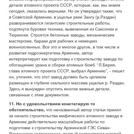
детали атомного проекта СССР, которые, как, мы знаем
сегодня, оказались верными. Но он утверждал также, что
в Советской Армении, в ущелье реки Зангу (р.Раздан)
разворачиваются гигантские строительные работы,
подтянута буровая техника, вывезенная из Саксонии и
Тюрингии. Строятся бетонные заводы, механические
мастерские, бараки для рабочих и немецких
военнопленных. Все это и многое другое, в том числе и
развитая гидроэнергетика Армении, автор
интерпретирует как подготовку к строительству завода по
обогащению урана и сборки атомных бомб. “Л.Берия,
глава атомного проекта СССР, выбрал Армению”, - пишет
он, уточняя, что этот завод должен быть целиком
размещен в глубине скального массива ущелья р. Раздан.
Здесь я вынужден опустить многие важные детали,
связанные с этим документом.
11. Но с удовольствием констатирую то
обстоятельство,
что неназванный автор статьи принял
за начало строительства мифического атомного завода в
Армении действительно масштабные работы по
подготовке к строительству Арзнинской ГЭС Севан-
Разданского гидрокаскада, первый гидроагрегат которой