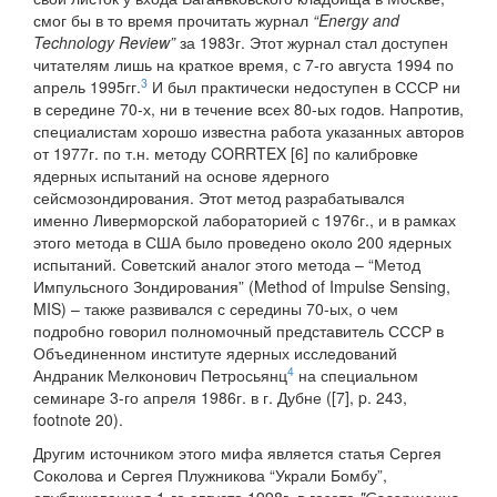
смог бы в то время прочитать журнал
“Energy and
Technology Review”
за 1983г. Этот журнал стал доступен
читателям лишь на краткое время, с 7-го августа 1994 по
3
апрель 1995гг.
И был практически недоступен в СССР ни
в середине 70-х, ни в течение всех 80-ых годов. Напротив,
специалистам хорошо известна работа указанных авторов
от 1977г. по т.н. методу CORRTEX [6] по калибровке
ядерных испытаний на основе ядерного
сейсмозондирования. Этот метод разрабатывался
именно Ливерморской лабораторией с 1976г., и в рамках
этого метода в США было проведено около 200 ядерных
испытаний. Советский аналог этого метода – “Метод
Импульсного Зондирования” (Method of Impulse Sensing,
MIS) – также развивался с середины 70-ых, о чем
подробно говорил полномочный представитель СССР в
Объединенном институте ядерных исследований
4
Андраник Мелконович Петросьянц
на специальном
семинаре 3-го апреля 1986г. в г. Дубне ([7], p. 243,
footnote 20).
Другим источником этого мифа является статья Сергея
Соколова и Сергея Плужникова “Украли Бомбу”,