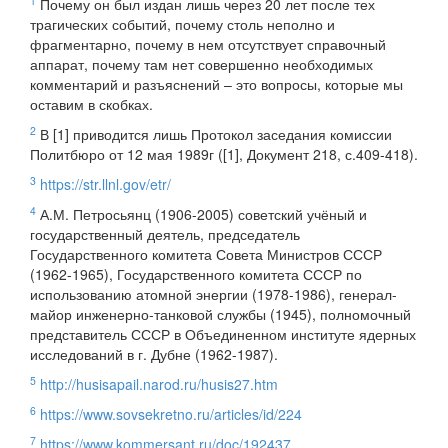
1
Почему он был издан лишь через 20 лет после тех
трагических событий, почему столь неполно и
фрагментарно, почему в нем отсутствует справочный
аппарат, почему там нет совершенно необходимых
комментарий и разъяснений – это вопросы, которые мы
оставим в скобках.
2
В [1] приводится лишь Протокол заседания комиссии
Политбюро от 12 мая 1989г ([1], Документ 218, с.409-418).
3
https://str.llnl.gov/etr/
4
А.М. Петросьянц (1906-2005) советский учёный и
государственный деятель, председатель
Государственного комитета Совета Министров СССР
(1962-1965), Государственного комитета СССР по
использованию атомной энергии (1978-1986), генерал-
майор инженерно-танковой службы (1945), полномочный
представитель СССР в Объединенном институте ядерных
исследований в г. Дубне (1962-1987).
5
http://husisapail.narod.ru/husis27.htm
6
https://www.sovsekretno.ru/articles/id/224
7
https://www.kommersant.ru/doc/192437