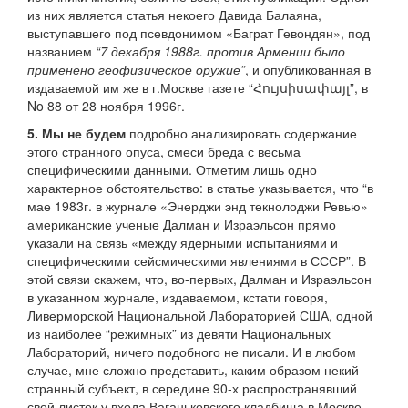
из них является статья некоего Давида Балаяна,
выступавшего под псевдонимом «Баграт Гевондян», под
названием
“7 декабря 1988г. против Армении было
применено геофизическое оружие”
, и опубликованная в
издаваемой им же в г.Москве газете “Հույսիսափայլ”, в
No 88 от 28 ноября 1996г.
5. Мы не будем
подробно анализировать содержание
этого странного опуса, смеси бреда с весьма
специфическими данными. Отметим лишь одно
характерное обстоятельство: в статье указывается, что “в
мае 1983г. в журнале «Энерджи энд текнолоджи Ревью»
американские ученые Далман и Израэльсон прямо
указали на связь «между ядерными испытаниями и
специфическими сейсмическими явлениями в СССР”. В
этой связи скажем, что, во-первых, Далман и Израэльсон
в указанном журнале, издаваемом, кстати говоря,
Ливерморской Национальной Лабораторией США, одной
из наиболее “режимных” из девяти Национальных
Лабораторий, ничего подобного не писали. И в любом
случае, мне сложно представить, каким образом некий
странный субъект, в середине 90-х распространявший
свой листок у входа Ваганьковского кладбища в Москве,