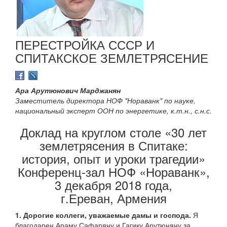
ПЕРЕСТРОЙКА СССР И
СПИТАКСКОЕ ЗЕМЛЕТРЯСЕНИЕ
Ара Арутюнович Марджанян
Заместитель директора НОФ "Нораванк" по науке,
национальный эксперт ООН по энергетике, к.т.н., с.н.с.
Доклад на круглом столе «30 лет
землетрясения в Спитаке:
история, опыт и уроки трагедии»
Конференц-зал НОФ «Нораванк»,
3 декабря 2018 года,
г.Ереван, Армения
1. Дорогие коллеги, уважаемые дамы и господа.
Я
благодарен Араму Сафаряну и Гагику Арутюняну за