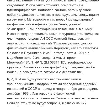
опубликованная 1-го августа 1998г. в газете
"Совершенно
секретно"
. И оба этих источника помогают нам
идентифицировать наиболее важное, организующее
событие, давшее толчок всем последующим спекуляциям
на эту тему. Мы говорим о т.н. первой международной
геофизической конференции по “наведенным”
землетрясениям, проходившей летом 1991г. в г. Баку.
Именно тогда проявились такие фигуранты этой темы, как
член-корреспондент АН ССС Алексей Николаев, или
авантюрист и псевдоученый “Икрам-муаллим, доктор
физико-математических наук Керимов”, как его аттестуют
Соколов и Плужников. Именно тогда, летом 1991г. в
медийное поле были введены мемы “проект
Меркурий-18”, “НИР № 2М 08614ПК”, “геофизическое
оружие и Спитакская катастрофа” и др. Введены, чтобы
более не покидать его вот уже 3-е десятилетие.
6, 7, 8.
Я не буду утомлять вас техническими и
хронологическими подробностями проведения ядерных
испытаний в СССР в период с конца ноября до середины
декабря 1988г. Или говорить о физической
невозможности их влияния на Спитакское землетрясения.
Если по этой теме будут вопросы, я отвечу на них