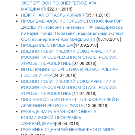
ЭКСПЕРТ ООН ПО ЭНЕРГЕТИКЕ АРА
МАРДЖАНЯН
[22.11.2018]
НЕФТЯНАЯ ОТРАСЛЬ ИЗРАИЛЯ
[05.11.2018]
ПРОБЛЕМЫ ААЭС ИСПОЛЬЗУЮТСЯ КАК ФАКТОР
ДАВЛЕНИЯ, говорит в интервью "ГА" замдиректора
по науке Фонда "Нораванк", национальный эксперт
ООН по энергетике Ара МАРДЖАНЯН
[03.10.2018]
ПРОЩАНИЕ С ПРОШЛЫМ
[14.09.2018]
ВОЕННО-ПОЛИТИЧЕСКИЙ СОЮЗ АРМЕНИИ И
РОССИИ НА СОВРЕМЕННОМ ЭТАПЕ: РЕАЛИИ,
УГРОЗЫ, ПЕРСПЕКТИВЫ
[07.08.2018]
ИНТЕГРАЦИЯ, ЭНЕРГЕТИКА И РЕГИОНАЛЬНАЯ
ГЕОПОЛИТИКА
[24.07.2018]
ВОЕННО-ПОЛИТИЧЕСКИЙ СОЮЗ АРМЕНИИ И
РОССИИ НА СОВРЕМЕННОМ ЭТАПЕ: РЕАЛИИ,
УГРОЗЫ, ПЕРСПЕКТИВЫ
[11.07.2018]
ЧИСЛЕННОСТЬ ИНТЕРНЕТ-ПОЛЬЗОВАТЕЛЕЙ В
АРМЕНИИ И РЕГИОНЕ: ФАКТЫ
[12.06.2018]
РАЗВЕДЫВАТЕЛЬНАЯ КОМПОНЕНТА
КОСМИЧЕСКОЙ ПРОГРАММЫ
АЗЕРБАЙДЖАНА
[09.04.2018]
РАЗУМНЕЕ СЦЕНАРИЙ НЕИЗБЕЖНОГО МИРА,