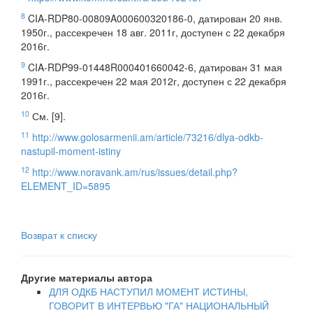
8
CIA-RDP80-00809A000600320186-0, датирован 20 янв.
1950г., рассекречен 18 авг. 2011г, доступен с 22 декабря
2016г.
9
CIA-RDP99-01448R000401660042-6, датирован 31 мая
1991г., рассекречен 22 мая 2012г, доступен с 22 декабря
2016г.
10
См. [9].
11
http://www.golosarmenii.am/article/73216/dlya-odkb-
nastupil-moment-istiny
12
http://www.noravank.am/rus/issues/detail.php?
ELEMENT_ID=5895
Возврат к списку
Другие материалы автора
ДЛЯ ОДКБ НАСТУПИЛ МОМЕНТ ИСТИНЫ,
ГОВОРИТ В ИНТЕРВЬЮ "ГА" НАЦИОНАЛЬНЫЙ