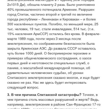
2х1015 Дж), обошла планету 2 раза. Было уничтожено
40% промышленного потенциала Армении. Разрушен
город Спитак, частично второй и третий по величине
города республики – Ленинакан и Кировакан – и более
300 населённых пунктов. Погибло, по меньшей мере, 25
тыс. человек, 19 тыс. стали инвалидами, 514 тыс. (т.е.
15% населения АрмССР) остались без крова. В феврале-
марте 1989 года, почти через 3 месяца после
землетрясения, по соображениям безопасности была
закрыта Армянская АЭС. До развала СССР оставалось
чуть более 1000 дней. О беспримерном героизме и
примерах общечеловеческого сострадания, о хаосе
первых дней и неготовности специальных служб, о
панике, о масштабной международной помощи, об
удивительных человеческих судьбах, об уроках
Спитакского землетрясения сказано многое, и еще будет
сказано не раз. Нас же здесь будет интересовать
следующий вопрос.
3. В чем причина Спитакской катастрофы?
Точнее, в
чем причина столь массовых разрушений и жертв? Ведь,
например, землетрясение в районе Сан-Франциско 17-го