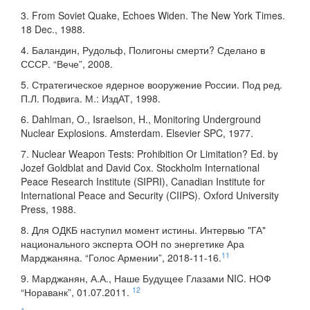
3. From Soviet Quake, Echoes Widen. The New York Times.
18 Dec., 1988.
4. Баландин, Рудольф, Полигоны смерти? Сделано в
СССР. “Вече”, 2008.
5. Стратегическое ядерное вооружение России. Под ред.
П.Л. Подвига. М.: ИздАТ, 1998.
6. Dahlman, O., Israelson, H., Monitoring Underground
Nuclear Explosions. Amsterdam. Elsevier SPC, 1977.
7. Nuclear Weapon Tests: Prohibition Or Limitation? Ed. by
Jozef Goldblat and David Cox. Stockholm International
Peace Research Institute (SIPRI), Canadian Institute for
International Peace and Security (CIIPS). Oxford University
Press, 1988.
8. Для ОДКБ наступил момент истины. Интервью "ГА"
национального эксперта ООН по энергетике Ара
11
Марджаняна. “Голос Армении”, 2018-11-16.
9. Марджанян, А.А., Наше Будущее Глазами NIC. НОФ
12
“Нораванк”, 01.07.2011.