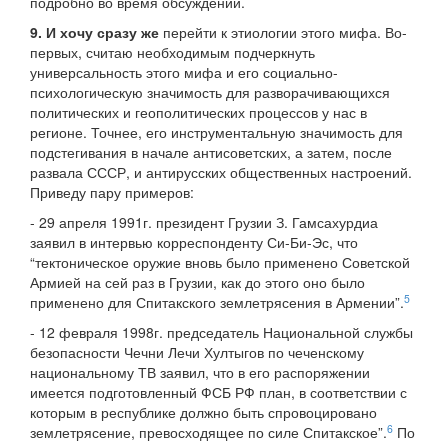
подробно во время обсуждений.
9. И хочу сразу же
перейти к этиологии этого мифа. Во-
первых, считаю необходимым подчеркнуть
универсальность этого мифа и его социально-
психологическую значимость для разворачивающихся
политических и геополитических процессов у нас в
регионе. Точнее, его инструментальную значимость для
подстегивания в начале антисоветских, а затем, после
развала СССР, и антирусских общественных настроений.
Приведу пару примеров:
- 29 апреля 1991г. президент Грузии З. Гамсахурдиа
заявил в интервью корреспонденту Си-Би-Эс, что
“тектоническое оружие вновь было применено Советской
Армией на сей раз в Грузии, как до этого оно было
5
применено для Спитакского землетрясения в Армении”.
- 12 февраля 1998г. председатель Национальной службы
безопасности Чечни Лечи Хултыгов по чеченскому
национальному ТВ заявил, что в его распоряжении
имеется подготовленный ФСБ РФ план, в соответствии с
которым в республике должно быть спровоцировано
6
землетрясение, превосходящее по силе Спитакское”.
По