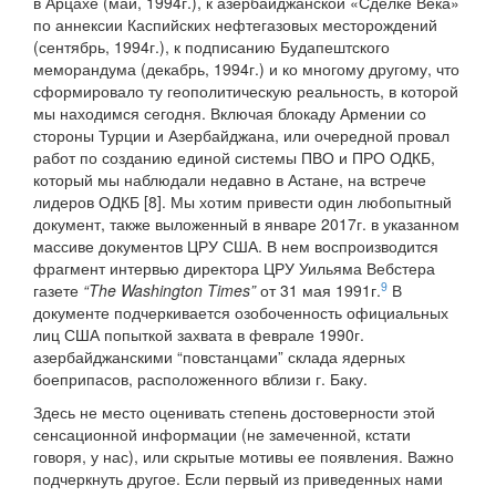
в Арцахе (май, 1994г.), к азербайджанской «Сделке Века»
по аннексии Каспийских нефтегазовых месторождений
(сентябрь, 1994г.), к подписанию Будапештского
меморандума (декабрь, 1994г.) и ко многому другому, что
сформировало ту геополитическую реальность, в которой
мы находимся сегодня. Включая блокаду Армении со
стороны Турции и Азербайджана, или очередной провал
работ по созданию единой системы ПВО и ПРО ОДКБ,
который мы наблюдали недавно в Астане, на встрече
лидеров ОДКБ [8]. Мы хотим привести один любопытный
документ, также выложенный в январе 2017г. в указанном
массиве документов ЦРУ США. В нем воспроизводится
фрагмент интервью директора ЦРУ Уильяма Вебстера
9
газете
“The Washington Times”
от 31 мая 1991г.
В
документе подчеркивается озобоченность официальных
лиц США попыткой захвата в феврале 1990г.
азербайджанскими “повстанцами” склада ядерных
боеприпасов, расположенного вблизи г. Баку.
Здесь не место оценивать степень достоверности этой
сенсационной информации (не замеченной, кстати
говоря, у нас), или скрытые мотивы ее появления. Важно
подчеркнуть другое. Если первый из приведенных нами