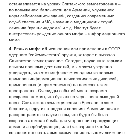
останавливатся на уроках Спитакского землетрясения –
по повышению балльности для Армении, улучшению
норм сейсмозащиты зданий, созданию современных
служб спасения и ЧС, научению медицинских служб
лечению “краш-синдрома” и т.д. Нас тут будет
интересовать рождение одного мифа – информационного
мема.
4. Речь о мифе об
испытании или применении в СССР
ядерного “сейсмического” оружия, которое и вызвало
Спитакское землетрясение. Сегодня, наученные горьким
опытом прошлых десятилетий, мы можем уверенно
утверждать, что этот миф является одним из первых
примеров информационно-психологических диверсий,
примененных (и применяемых) на постсоветском
пространстве. Очевидцы событий моего возраста
прекрасно помнят, что буквально через несколько дней
после Спитакского землетрясения в Ереване, в зоне
бедствия, в других городах и селениях Армении начали
распространяться слухи о том, что будто бы была
взорвана атомная бомба для устрашения враждующих
армян и азербайджанцев, или (как вариант) чтобы
воспрепятствовать армянскому национальному движению