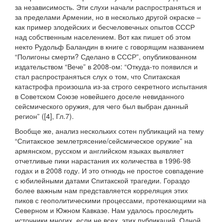
за независимость. Эти слухи начали распространяться и
за пределами Армении, но в несколько другой окраске –
как пример злодейских и бесчеловечных опытов СССР
над собственным населением. Вот как пишет об этом
некто Рудольф Баландин в книге с говорящим названием
“Полигоны смерти? Сделано в СССР”, опубликованном
издательством “Вече” в 2008-ом: “Откуда-то появился и
стал распространяться слух о том, что Спитакская
катастрофа произошла из-за строго секретного испытания
в Советском Союзе новейшего доселе невиданного
сейсмического оружия, для чего был выбран данный
регион” ([4], Гл.7).
Вообще же, анализ нескольких сотен публикаций на тему
“Спитакское землетрясение/сейсмическое оружие” на
армянском, русском и английском языках выявляет
отчетливые пики нарастания их количества в 1996-98
годах и в 2008 году. И это отнюдь не простое совпадение
с юбилейными датами Спитакской трагедии. Гораздо
более важным нам представляется корреляция этих
пиков с геополитическими процессами, протекающими на
Северном и Южном Кавказе. Нам удалось проследить
источники многих, если не всех, этих публикаций. Одной