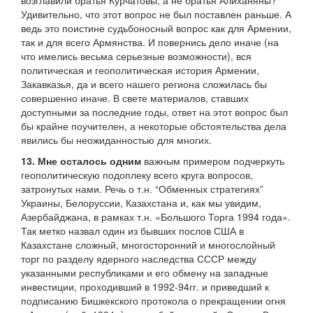
возглавили братья Курчатовы, а не братья Алиханяны?
Удивительно, что этот вопрос не был поставлен раньше. А
ведь это поистине судьбоносный вопрос как для Армении,
так и для всего Армянства. И повернись дело иначе (на
что имелись весьма серьезные возможности), вся
политическая и геополитическая история Армении,
Закавказья, да и всего нашего региона сложилась бы
совершенно иначе. В свете материалов, ставших
доступными за последние годы, ответ на этот вопрос был
бы крайне поучителен, а некоторые обстоятельства дела
явились бы неожиданностью для многих.
13. Мне осталось одним
важным примером подчеркуть
геополитическую подоплеку всего круга вопросов,
затронутых нами. Речь о т.н. “Обменных стратегиях”
Украины, Белоруссии, Казахстана и, как мы увидим,
Азербайджана, в рамках т.н. «Большого Торга 1994 года».
Так метко назвал один из бывших послов США в
Казахстане сложный, многосторонний и многослойный
торг по разделу ядерного наследства СССР между
указанными республиками и его обмену на западные
инвестиции, проходивший в 1992-94гг. и приведший к
подписанию Бишкекского протокола о прекращении огня