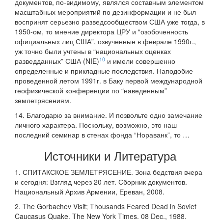
документов, по-видимому, являлся составным элементом
масштабных мероприятий по дезинформации и не был
воспринят серьезно разведсообществом США уже тогда, в
1950-ом, то мнение директора ЦРУ и “озобоченность
официальных лиц США”, озвученные в феврале 1990г.,
уж точно были учтены в “национальных оценках
10
разведданных” США (NIE)
и имели совершенно
определенные и прикладные последствия. Наподобие
проведенной летом 1991г. в Баку первой международной
геофизической конференции по “наведенным”
землетрясениям.
14. Благодарю за внимание. И позвольте одно замечание
личного характера. Поскольку, возможно, это наш
последний семинар в стенах фонда “Нораванк”, то …
Источники и Литература
1. СПИТАКСКОЕ ЗЕМЛЕТРЯСЕНИЕ. Зона бедствия вчера
и сегодня: Взгляд через 20 лет. Сборник документов.
Национальный Архив Армении, Ереван, 2008.
2. The Gorbachev Visit; Thousands Feared Dead in Soviet
Caucasus Quake. The New York Times. 08 Dec., 1988.