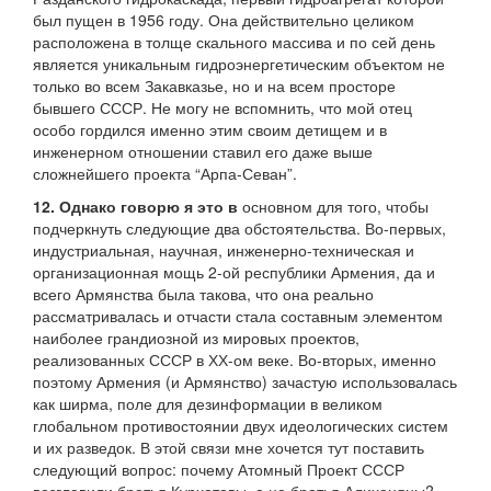
был пущен в 1956 году. Она действительно целиком
расположена в толще скального массива и по сей день
является уникальным гидроэнергетическим объектом не
только во всем Закавказье, но и на всем просторе
бывшего СССР. Не могу не вспомнить, что мой отец
особо гордился именно этим своим детищем и в
инженерном отношении ставил его даже выше
сложнейшего проекта “Арпа-Севан”.
12. Однако говорю я это в
основном для того, чтобы
подчеркнуть следующие два обстоятельства. Во-первых,
индустриальная, научная, инженерно-техническая и
организационная мощь 2-ой республики Армения, да и
всего Армянства была такова, что она реально
рассматривалась и отчасти стала составным элементом
наиболее грандиозной из мировых проектов,
реализованных СССР в ХХ-ом веке. Во-вторых, именно
поэтому Армения (и Армянство) зачастую использовалась
как ширма, поле для дезинформации в великом
глобальном противостоянии двух идеологических систем
и их разведок. В этой связи мне хочется тут поставить
следующий вопрос: почему Атомный Проект СССР