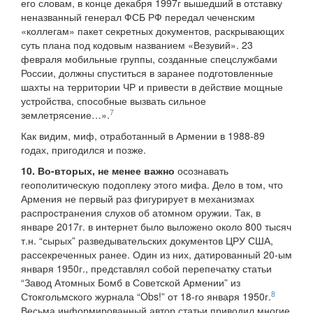
его словам, в конце декабря 1997г вышедший в отставку
неназванный генерал ФСБ РФ передал чеченским
«коллегам» пакет секретных документов, раскрывающих
суть плана под кодовым названием «Везувий». 23
февраля мобильные группы, созданные спецслужбами
России, должны спуститься в заранее подготовленные
шахты на территории ЧР и привести в действие мощные
устройства, способные вызвать сильное
7
землетрясение…».
Как видим, миф, отработанный в Армении в 1988-89
годах, пригодился и позже.
10. Во-вторых, не менее важно
осознавать
геополитическую подоплеку этого мифа. Дело в том, что
Армения не первый раз фигурирует в механизмах
распространения слухов об атомном оружии. Так, в
январе 2017г. в интернет было выложено около 800 тысяч
т.н. “сырых” разведывательских документов ЦРУ США,
рассекреченных ранее. Один из них, датированный 20-ым
января 1950г., представлял собой перепечатку статьи
“Завод Атомных Бомб в Советской Армении” из
8
Стокгольмского журнала “Obs!” от 18-го января 1950г.
Весьма информированный автор статьи приводил многие