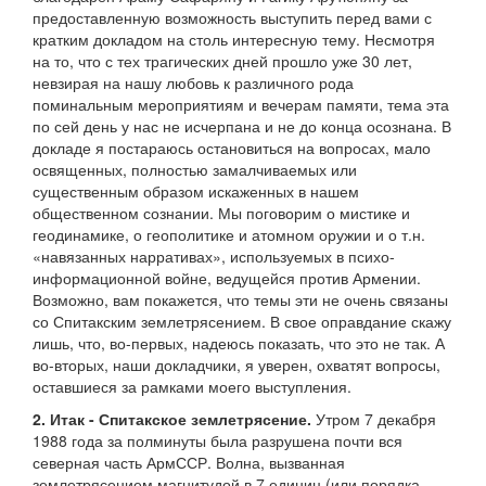
предоставленную возможность выступить перед вами с
кратким докладом на столь интересную тему. Несмотря
на то, что с тех трагических дней прошло уже 30 лет,
невзирая на нашу любовь к различного рода
поминальным мероприятиям и вечерам памяти, тема эта
по сей день у нас не исчерпана и не до конца осознана. В
докладе я постараюсь остановиться на вопросах, мало
освященных, полностью замалчиваемых или
существенным образом искаженных в нашем
общественном сознании. Мы поговорим о мистике и
геодинамике, о геополитике и атомном оружии и о т.н.
«навязанных нарративах», используемых в психо-
информационной войне, ведущейся против Армении.
Возможно, вам покажется, что темы эти не очень связаны
со Спитакским землетрясением. В свое оправдание скажу
лишь, что, во-первых, надеюсь показать, что это не так. А
во-вторых, наши докладчики, я уверен, охватят вопросы,
оставшиеся за рамками моего выступления.
2. Итак - Спитакское землетрясение.
Утром 7 декабря
1988 года за полминуты была разрушена почти вся
северная часть АрмССР. Волна, вызванная
землетрясением магнитудой в 7 единиц (или порядка