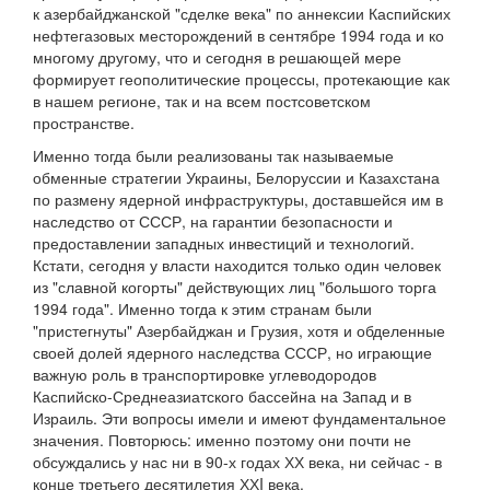
к азербайджанской "сделке века" по аннексии Каспийских
нефтегазовых месторождений в сентябре 1994 года и ко
многому другому, что и сегодня в решающей мере
формирует геополитические процессы, протекающие как
в нашем регионе, так и на всем постсоветском
пространстве.
Именно тогда были реализованы так называемые
обменные стратегии Украины, Белоруссии и Казахстана
по размену ядерной инфраструктуры, доставшейся им в
наследство от СССР, на гарантии безопасности и
предоставлении западных инвестиций и технологий.
Кстати, сегодня у власти находится только один человек
из "славной когорты" действующих лиц "большого торга
1994 года". Именно тогда к этим странам были
"пристегнуты" Азербайджан и Грузия, хотя и обделенные
своей долей ядерного наследства СССР, но играющие
важную роль в транспортировке углеводородов
Каспийско-Среднеазиатского бассейна на Запад и в
Израиль. Эти вопросы имели и имеют фундаментальное
значения. Повторюсь: именно поэтому они почти не
обсуждались у нас ни в 90-х годах ХХ века, ни сейчас - в
конце третьего десятилетия ХХI века.