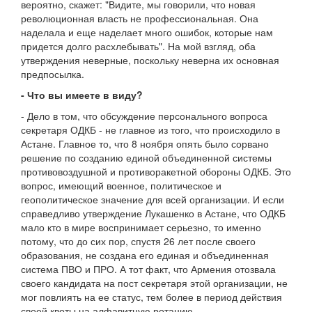
вероятно, скажет: "Видите, мы говорили, что новая
революционная власть не профессиональная. Она
наделала и еще наделает много ошибок, которые нам
придется долго расхлебывать". На мой взгляд, оба
утверждения неверные, поскольку неверна их основная
предпосылка.
- Что вы имеете в виду?
- Дело в том, что обсуждение персонального вопроса
секретаря ОДКБ - не главное из того, что происходило в
Астане. Главное то, что 8 ноября опять было сорвано
решение по созданию единой объединенной системы
противовоздушной и противоракетной обороны ОДКБ. Это
вопрос, имеющий военное, политическое и
геополитическое значение для всей организации. И если
справедливо утверждение Лукашенко в Астане, что ОДКБ
мало кто в мире воспринимает серьезно, то именно
потому, что до сих пор, спустя 26 лет после своего
образования, не создана его единая и объединенная
система ПВО и ПРО. А тот факт, что Армения отозвала
своего кандидата на пост секретаря этой организации, не
мог повлиять на ее статус, тем более в период действия
своей квоты на алфавитную ротацию.