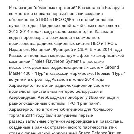
Реализация "обменных стратегий" Казахстана и Беларуси
во многом и сорвала первые попытки создания
объединенной ПВО и ПРО ОДКБ во второй половине
нулевых годов. Предпоследний такой срыв произошел в
2013-2014 годах, когда стало известно, что Казахстан
ведет переговоры о возможности совместного
производства радиолокационных систем ПВО и ПРО с
Израилем, Испанией, Францией и США. В мае 2014 года
Казахстан подписал меморандум с франко-американской
компанией Thales-Raytheon Systems о поставке
нескольких десятков радиолокационных систем Ground
Master 400 - "Нур" в казахской маркировке. Первые "Нуры"
вступили в строй под Астаной в конце 2014 года.
Характерно, что к этой радиолокационной системе
проявляли пристальный интерес Белоруссия и
Азербайджан. Азербайджан приобрел у Израиля еще и
радиолокационные системы ПРО "Грин пайн".
Характерно, что в том же юбилейном для "большого
торга" в 2014 году были запущены первые
разведывательные спутники Азербайджана и Казахстана,
созданные в рамках стратегического партнерства этих
стран с французской корпорацией Space Defence/Astium.