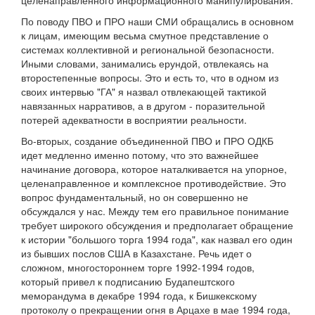
целенаправленного информационного манипулирования.
По поводу ПВО и ПРО наши СМИ обращались в основном
к лицам, имеющим весьма смутное представление о
системах коллективной и региональной безопасности.
Иными словами, занимались ерундой, отвлекаясь на
второстепенные вопросы. Это и есть то, что в одном из
своих интервью "ГА" я назвал отвлекающей тактикой
навязанных нарративов, а в другом - поразительной
потерей адекватности в восприятии реальности.
Во-вторых, создание объединенной ПВО и ПРО ОДКБ
идет медленно именно потому, что это важнейшее
начинание договора, которое наталкивается на упорное,
целенаправленное и комплексное противодействие. Это
вопрос фундаментальный, но он совершенно не
обсуждался у нас. Между тем его правильное понимание
требует широкого обсуждения и предполагает обращение
к истории "большого торга 1994 года", как назвал его один
из бывших послов США в Казахстане. Речь идет о
сложном, многостороннем торге 1992-1994 годов,
который привел к подписанию Будапештского
меморандума в декабре 1994 года, к Бишкекскому
протоколу о прекращении огня в Арцахе в мае 1994 года,