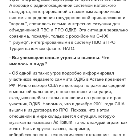
А вообще с радиолокационной системой натовского
стандарта, интегрированной с наземным запросчиком
системы определения государственной принадлежности
"пароль", сложилась весьма интересная ситуация для
объединенной ПВО и ПРО ОДКБ. Эта ситуация зеркально
сравнима, пожалуй, только с российскими С-400
"Триумф", интегрированными в систему ПВО и ПРО
Турции на южном фланге НАТО.
- Вы упомянули новые угрозы и вызовы. Что
имелось в виду?
- Об одной из таких угроз подробно информировал
участников недавнего саммита ОДКБ в Астане президент
РФ. Речь о выходе США из договора по ракетам средней
и меньшей дальности, о последствиях и ситуации,
складывающейся в этом отношении на границах стран -
участниц ОДКБ. Напомню, что в декабре 2001 года США
вышли и из договора по ПРО. Похоже, что в этом
отношении в мире складывается ситуация, которую
музыканты называют Ad libitum, то есть каждый играет как
хочет. Есть и другие вызовы, например,
кибербезопасность, технологическое отставание - на это,