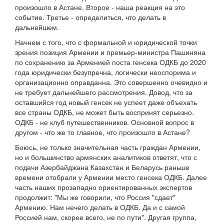
произошло в Астане. Второе - наша реакция на это
событие. Третье - определиться, что делать в
дальнейшем.
Начнем с того, что с формальной и юридической точки
зрения позиция Армении и премьер-министра Пашиняна
по сохранению за Арменией поста генсека ОДКБ до 2020
года юридически безупречна, логически неоспорима и
организационно оправданна. Это совершенно очевидно и
не требует дальнейшего рассмотрения. Довод, что за
оставшийся год новый генсек не успеет даже объехать
все страны ОДКБ, не может быть воспринят серьезно.
ОДКБ - не клуб путешественников. Основной вопрос в
другом - что же то главное, что произошло в Астане?
Боюсь, не только значительная часть граждан Армении,
но и большинство армянских аналитиков ответят, что с
подачи Азербайджана Казахстан и Беларусь раньше
времени отобрали у Армении место генсека ОДКБ. Далее
часть наших прозападно ориентированных экспертов
продолжит: "Мы же говорили, что Россия "сдает"
Армению. Нам нечего делать в ОДКБ. Да и с самой
Россией нам, скорее всего, не по пути". Другая группа,