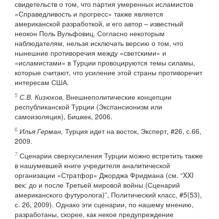
свидетельств о том, что партия умеренных исламистов
«Справедливость и прогресс» также является
американской разработкой, и его автор – известный
неокон Поль Вульфовиц. Согласно некоторым
наблюдателям, нельзя исключать версию о том, что
нынешние противоречия между «светскими» и
«исламистами» в Турции провоцируются темы силамы,
которые считают, что усиление этой страны противоречит
интересам США.
5
С.В. Кизюков,
Внешнеполитические концепции
республиканской Турции (Экспансионизм или
самоизоляция), Бишкек, 2006.
6
Илья Герман,
Турция идет на восток, Эксперт, #26, с.66,
2009.
7
Сценарии сверхусиления Турции можно встретить также
в нашумевшей книге учредителя аналитической
организации «Стратфор» Джорджа Фридмана (см. “XXI
век: до и после Третьей мировой войны (Сценарий
американского футуролога)”, Политический класс, #5(53),
с. 26, 2009). Однако эти сценарии, по нашему мнению,
разработаны, скорее, как некое предупреждение