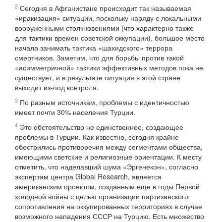
2
Сегодня в Афганистане происходит так называемая
«иракизация» ситуации, поскольку наряду с локальными
вооруженными столкновениями (что характерно также
для тактики времен советской оккупации), большое место
начала занимать тактика «шахидского» террора
смертников. Заметим, что для борьбы против такой
«асимметричной» тактики эффективных методов пока не
существует, и в результате ситуация в этой стране
выходит из-под контроля.
3
По разным источникам, проблемы с идентичностью
имеет почти 30% населения Турции.
4
Это обстоятельство не единственное, создающее
проблемы в Турции. Как известно, сегодня крайне
обострились противоречия между сегментами общества,
имеющими светские и религиозные ориентации. К месту
отметить, что наделавший шума «Эргенекон», согласно
экспертам центра Global Research, является
американским проектом, созданным еще в годы Первой
холодной войны с целью организации партизанского
сопротивления на оккупированных территориях в случае
возможного нападения СССР на Турцию. Есть множество