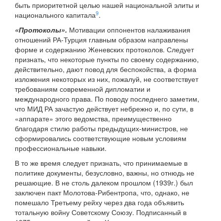
быть приоритетной целью нашей национальной элиты и
9
национального капитала
.
«Протоколы».
Мотивации оппонентов налаживания
отношений РА-Турция главным образом направлены
форме и содержанию Женевских протоколов. Следует
признать, что некоторые пункты по своему содержанию,
действительно, дают повод для беспокойства, а форма
изложения некоторых из них, пожалуй, не соответствует
требованиям современной дипломатии и
международного права. По поводу последнего заметим,
что МИД РА зачастую действует небрежно и, по сути, в
«аппарате» этого ведомства, преимущественно
благодаря стилю работы предыдущих-министров, не
сформировались соответствующие новым условиям
профессиональные навыки.
В то же время следует признать, что принимаемые в
политике документы, безусловно, важны, но отнюдь не
решающие. В не столь далеком прошлом (1939г.) был
заключен пакт Молотова-Рибентропа, что, однако, не
помешало Третьему рейху через два года объявить
тотальную войну Советскому Союзу. Подписанный в