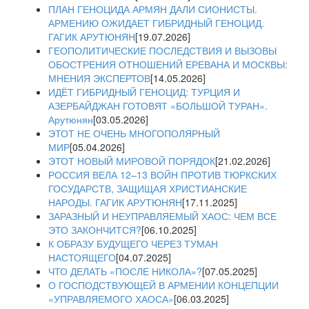
ПЛАН ГЕНОЦИДА АРМЯН ДАЛИ СИОНИСТЫ.
АРМЕНИЮ ОЖИДАЕТ ГИБРИДНЫЙ ГЕНОЦИД.
ГАГИК АРУТЮНЯН
[19.07.2026]
ГЕОПОЛИТИЧЕСКИЕ ПОСЛЕДСТВИЯ И ВЫЗОВЫ
ОБОСТРЕНИЯ ОТНОШЕНИЙ ЕРЕВАНА И МОСКВЫ:
МНЕНИЯ ЭКСПЕРТОВ
[14.05.2026]
ИДЁТ ГИБРИДНЫЙ ГЕНОЦИД: ТУРЦИЯ И
АЗЕРБАЙДЖАН ГОТОВЯТ «БОЛЬШОЙ ТУРАН».
Арутюнян
[03.05.2026]
ЭТОТ НЕ ОЧЕНЬ МНОГОПОЛЯРНЫЙ
МИР
[05.04.2026]
ЭТОТ НОВЫЙ МИРОВОЙ ПОРЯДОК
[21.02.2026]
РОССИЯ ВЕЛА 12–13 ВОЙН ПРОТИВ ТЮРКСКИХ
ГОСУДАРСТВ, ЗАЩИЩАЯ ХРИСТИАНСКИЕ
НАРОДЫ. ГАГИК АРУТЮНЯН
[17.11.2025]
ЗАРАЗНЫЙ И НЕУПРАВЛЯЕМЫЙ ХАОС: ЧЕМ ВСЕ
ЭТО ЗАКОНЧИТСЯ?
[06.10.2025]
К ОБРАЗУ БУДУЩЕГО ЧЕРЕЗ ТУМАН
НАСТОЯЩЕГО
[04.07.2025]
ЧТО ДЕЛАТЬ «ПОСЛЕ НИКОЛА»?
[07.05.2025]
О ГОСПОДСТВУЮЩЕЙ В АРМЕНИИ КОНЦЕПЦИИ
«УПРАВЛЯЕМОГО ХАОСА»
[06.03.2025]