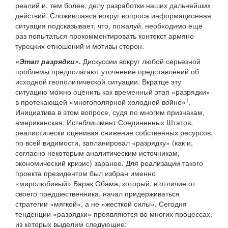
реалий и, тем более, делу разработки наших дальнейших
действий. Сложившаяся вокруг вопроса информационная
ситуация подсказывает, что, пожалуй, необходимо еще
раз попытаться прокомментировать контекст армяно-
турецких отношений и мотивы сторон.
«Этап разрядки».
Дискуссии вокруг любой серьезной
проблемы предполагают уточнение представлений об
исходной геополитической ситуации. Вкратце эту
ситуацию можно оценить как временный этап «разрядки»
1
в протекающей «многополярной холодной войне»
.
Инициатива в этом вопросе, судя по многим признакам,
американская. Истеблишмент Соединенных Штатов,
реалистически оценивая снижение собственных ресурсов,
по всей видимости, запланировал «разрядку» (как и,
согласно некоторым аналитическим источникам,
экономический кризис) заранее. Для реализации такого
проекта президентом был избран именно
«миролюбивый» Барак Обама, который, в отличие от
своего предшественника, начал придерживаться
стратегии «мягкой», а не «жесткой силы». Сегодня
тенденции «разрядки» проявляются во многих процессах,
из которых выделим следующие: