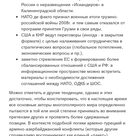
России о неразмещении «Искандеров» в
Калининградской области.
НАТО де факто признал военные итоги грузино-
российской войны 2008г. и тем самым отказался от
программ принятия Грузии в свои ряды,
США и КНР ведут переговоры (иногда - в закрытом
формате) с целью налаживания сотрудничества в
стратегических вопросах (глобальное потепление,
экономические вопросы и пр.),
заметно стремление ЕС к формированию более
сбалансированных отношений с США и РФ: в
информационном пространстве можно встретить
материалы о необходимости достижения
соглашений между НАТО, ОДКБ и ШОС.
Можно отметить и другие тенденции, однако и этих
достаточно, чтобы констатировать, что в настоящее время
все основные акторы многополярного мира определенно
пытаются в той или иной степени принимать во внимание
претензии других и проявлять более сдержанные
позиции. В контексте подобной логики армяно-турецкий и
армяно-азербайджанский конфликты (которые другие
справедливо воспринимают как единый «пакет»),