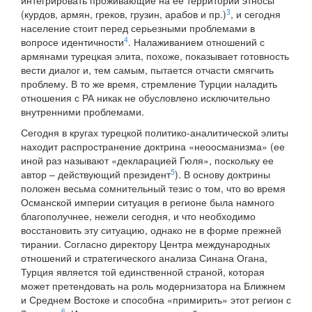
интегрировать проживающие на ее территории этносы
3
(курдов, армян, греков, грузин, арабов и пр.)
, и сегодня
население стоит перед серьезными проблемами в
4
вопросе идентичности
. Налаживанием отношений с
армянами турецкая элита, похоже, показывает готовность
вести диалог и, тем самым, пытается отчасти смягчить
проблему. В то же время, стремление Турции наладить
отношения с РА никак не обусловлено исключительно
внутренними проблемами.
Сегодня в кругах турецкой политико-аналитической элиты
находит распространение доктрина «неоосманизма» (ее
иной раз называют «декларацией Гюля», поскольку ее
5
автор – действующий президент
). В основу доктрины
положен весьма сомнительный тезис о том, что во время
Османской империи ситуация в регионе была намного
благополучнее, нежели сегодня, и что необходимо
восстановить эту ситуацию, однако не в форме прежней
тирании. Согласно директору Центра международных
отношений и стратегического анализа Синана Огана,
Турция является той единственной страной, которая
может претендовать на роль модернизатора на Ближнем
и Среднем Востоке и способна «примирить» этот регион с
6