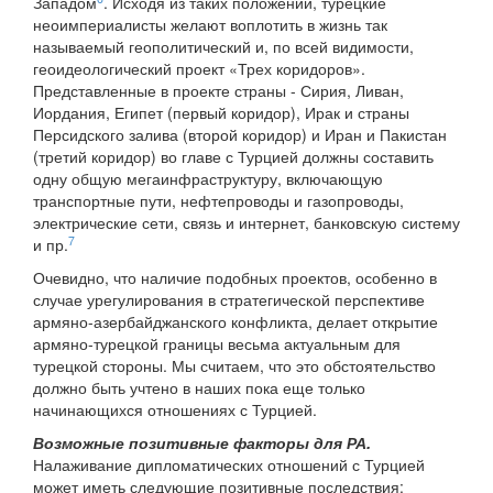
Западом
. Исходя из таких положений, турецкие
неоимпериалисты желают воплотить в жизнь так
называемый геополитический и, по всей видимости,
геоидеологический проект «Трех коридоров».
Представленные в проекте страны - Сирия, Ливан,
Иордания, Египет (первый коридор), Ирак и страны
Персидского залива (второй коридор) и Иран и Пакистан
(третий коридор) во главе с Турцией должны составить
одну общую мегаинфраструктуру, включающую
транспортные пути, нефтепроводы и газопроводы,
электрические сети, связь и интернет, банковскую систему
7
и пр.
Очевидно, что наличие подобных проектов, особенно в
случае урегулирования в стратегической перспективе
армяно-азербайджанского конфликта, делает открытие
армяно-турецкой границы весьма актуальным для
турецкой стороны. Мы считаем, что это обстоятельство
должно быть учтено в наших пока еще только
начинающихся отношениях с Турцией.
Возможные позитивные факторы для РА.
Налаживание дипломатических отношений с Турцией
может иметь следующие позитивные последствия: