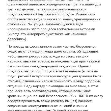
фактический являются определенным препятствием для
крупных держав, пытающихся реализовать свои
представления о будущем миропорядке. Именно это
обстоятельство актуализировало задачу урегулирования
отношений РА-Турция, выражающуюся в виде
«поощрения» этого процесса глобальными акторами
(иногда это интерпретируют также как «внешнее
давление»).
По поводу вышесказанного заметим, что, безусловно,
существуют ситуации, когда даже страны, обладающие
небольшими ресурсами, исходя из своих высших
национальных интересов, вынуждены идти против какой
бы то ни было международной тенденции. Однако
представляется, что процесс возобновления (в первые
годы Третьей Республики армяно-турецкая граница была
открыта) отношений нельзя причислять к ряду подобных
ситуаций. Ведь наряду с очевидными вызовами, в этом
процессе есть обстоятельства, которые повышают
уровень национальной безопасности РА и НКР. К их числу
следует причислить также (почему бы нет) важность
сохранения конструктивных отношений с нашим
стратегическим союзником Россией и западными