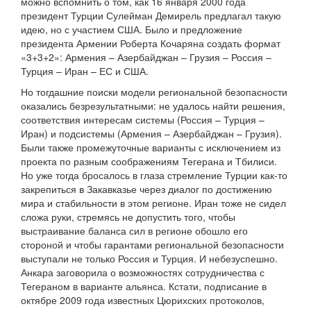
можно вспомнить о том, как 16 января 2000 года
президент Турции Сулейман Демирель предлагал такую
идею, но с участием США. Было и предложение
президента Армении Роберта Кочаряна создать формат
«3+3+2»: Армения – Азербайджан – Грузия – Россия –
Турция – Иран – ЕС и США.
Но тогдашние поиски модели региональной безопасности
оказались безрезультатными: не удалось найти решения,
соответствия интересам системы (Россия – Турция –
Иран) и подсистемы (Армения – Азербайджан – Грузия).
Были также промежуточные варианты с исключением из
проекта по разным соображениям Тегерана и Тбилиси.
Но уже тогда бросалось в глаза стремление Турции как-то
закрепиться в Закавказье через диалог по достижению
мира и стабильности в этом регионе. Иран тоже не сидел
сложа руки, стремясь не допустить того, чтобы
выстраивание баланса сил в регионе обошло его
стороной и чтобы гарантами региональной безопасности
выступали не только Россия и Турция. И небезуспешно.
Анкара заговорила о возможностях сотрудничества с
Тегераном в варианте альянса. Кстати, подписание в
октябре 2009 года известных Цюрихских протоколов,