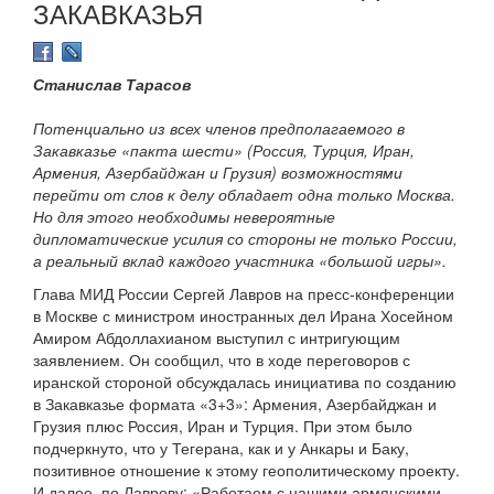
ЗАКАВКАЗЬЯ
Станислав Тарасов
Потенциально из всех членов предполагаемого в
Закавказье «пакта шести» (Россия, Турция, Иран,
Армения, Азербайджан и Грузия) возможностями
перейти от слов к делу обладает одна только Москва.
Но для этого необходимы невероятные
дипломатические усилия со стороны не только России,
а реальный вклад каждого участника «большой игры».
Глава МИД России Сергей Лавров на пресс-конференции
в Москве с министром иностранных дел Ирана Хосейном
Амиром Абдоллахианом выступил с интригующим
заявлением. Он сообщил, что в ходе переговоров с
иранской стороной обсуждалась инициатива по созданию
в Закавказье формата «3+3»: Армения, Азербайджан и
Грузия плюс Россия, Иран и Турция. При этом было
подчеркнуто, что у Тегерана, как и у Анкары и Баку,
позитивное отношение к этому геополитическому проекту.
И далее, по Лаврову: «Работаем с нашими армянскими