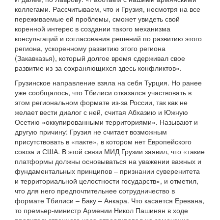
коллегами. Рассчитываем, что и Грузия, несмотря на все
переживаемые ей проблемы, сможет увидеть свой
коренной интерес в создании такого механизма
консультаций и согласования решений по развитию этого
региона, ускоренному развитию этого региона
(Закавказья), который долгое время сдерживал свое
развитие из-за сохраняющихся здесь конфликтов».
Грузинское направление взяла на себя Турция. Но ранее
уже сообщалось, что Тбилиси отказался участвовать в
этом региональном формате из-за России, так как не
желает вести диалог с ней, считая Абхазию и Южную
Осетию «оккупированными территориями». Называют и
другую причину: Грузия не считает возможным
присутствовать в «пакте», в котором нет Европейского
союза и США. В этой связи МИД Грузии заявил, что «такие
платформы должны основываться на уважении важных и
фундаментальных принципов – признании суверенитета
и территориальной целостности государств», и отметил,
что для него предпочтительнее сотрудничество в
формате Тбилиси – Баку – Анкара. Что касается Еревана,
то премьер-министр Армении Никол Пашинян в ходе