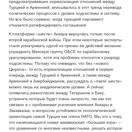
предусматривавших нормализацию отношений между
Турцией и Арменией, вписывалось в этот тренд перевода
политических процессов с уровня подсистемы в систему.
Но все было сорвано, когда турецкий парламент
отказался ратифицировать соглашения.
К платформе «шести» Анкара вернулась только после
второй карабахской войны. При этом некоторые эксперты
стали усматривать одной из причин ее действий желание
упразднить Минскую группу ОБСЕ по карабахскому
урегулированию, хотя эта проблема относится к разряду
подсистемы. Потому что очевидно, что без «нового
Цюриха», то есть нормализации отношений в первую
очередь между Турцией и Арменией, а также между
Арменией и Азербайджаном, рассуждать о «пакте шести»
можно лишь на академическом уровне. А сейчас
появились разногласия между Тегераном и Баку,
устранить которые будет очень непросто, так как это
связано и с проблемами усиления влияния Анкары в
Закавказье, и вопросом устойчивости геополитической
ориентации самой Турции как члена НАТО. Мы это к тому,
что начинающаяся новая закавказская «большая игра» –
это уравнение со многими неизвестными, решать которое