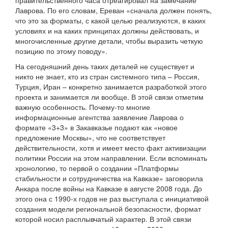
правительственного часа отреагировал на замечание
Лаврова. По его словам, Ереван «сначала должен понять,
что это за форматы, с какой целью реализуются, в каких
условиях и на каких принципах должны действовать, и
многочисленные другие детали, чтобы выразить четкую
позицию по этому поводу».
На сегодняшний день таких деталей не существует и
никто не знает, кто из стран системного типа – Россия,
Турция, Иран – конкретно занимается разработкой этого
проекта и занимается ли вообще. В этой связи отметим
важную особенность. Почему-то многие
информационные агентства заявление Лаврова о
формате «3+3» в Закавказье подают как «новое
предложение Москвы», что не соответствует
действительности, хотя и имеет место факт активизации
политики России на этом направлении. Если вспоминать
хронологию, то первой о создании «Платформы
стабильности и сотрудничества на Кавказе» заговорила
Анкара после войны на Кавказе в августе 2008 года. До
этого она с 1990-х годов не раз выступала с инициативой
создания модели региональной безопасности, формат
которой носил расплывчатый характер. В этой связи