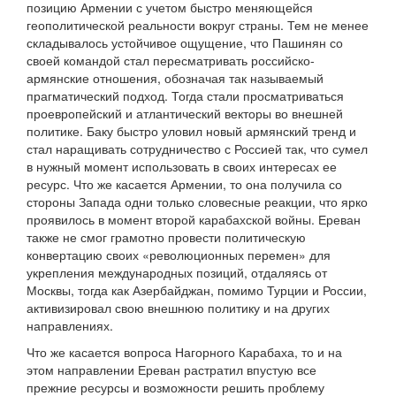
позицию Армении с учетом быстро меняющейся
геополитической реальности вокруг страны. Тем не менее
складывалось устойчивое ощущение, что Пашинян со
своей командой стал пересматривать российско-
армянские отношения, обозначая так называемый
прагматический подход. Тогда стали просматриваться
проевропейский и атлантический векторы во внешней
политике. Баку быстро уловил новый армянский тренд и
стал наращивать сотрудничество с Россией так, что сумел
в нужный момент использовать в своих интересах ее
ресурс. Что же касается Армении, то она получила со
стороны Запада одни только словесные реакции, что ярко
проявилось в момент второй карабахской войны. Ереван
также не смог грамотно провести политическую
конвертацию своих «революционных перемен» для
укрепления международных позиций, отдаляясь от
Москвы, тогда как Азербайджан, помимо Турции и России,
активизировал свою внешнюю политику и на других
направлениях.
Что же касается вопроса Нагорного Карабаха, то и на
этом направлении Ереван растратил впустую все
прежние ресурсы и возможности решить проблему