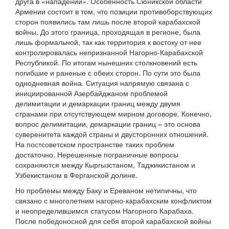
друга в «нападении». Особенность Сюникской области
Армении состоит в том, что позиции противоборствующих
сторон появились там лишь после второй карабахской
войны. До этого граница, проходящая в регионе, была
лишь формальной, так как территория к востоку от нее
контролировалась непризнанной Нагорно-Карабахской
Республикой. По итогам нынешних столкновений есть
погибшие и раненые с обеих сторон. По сути это была
однодневная война. Ситуация напрямую связана с
инициированной Азербайджаном проблемой
делимитации и демаркации границ между двумя
странами при отсутствующем мирном договоре. Конечно,
вопрос делимитации, демаркации границ – это основа
суверенитета каждой страны и двусторонних отношений.
На постсоветском пространстве таких проблем
достаточно. Нерешенные пограничные вопросы
сохраняются между Кыргызстаном, Таджикистаном и
Узбекистаном в Ферганской долине.
Но проблемы между Баку и Ереваном нетипичны, что
связано с многолетним нагорно-карабахским конфликтом
и неопределившимся статусом Нагорного Карабаха.
После победоносной для себя второй карабахской войны