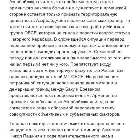
Азербайджан считает, что проблема статуса этого
армянского анклава больше не существует и армянской
стороне остается только признать территориальную
целостность Азербайджана в рамках советских границ. Но
так не считает активизировавшая свою работу Минская
группа ОБСЕ, которая не сняла с повестки вопрос статуса
Нагорного Карабаха. В сложившейся ситуации перевод
нерешенной проблемы в форму открытых столкновений и
перестрелок выглядит прогнозируемым. Сомнений по
поводу причин столкновения (вне зависимости от того, кто
начал первым) нет ни у кого. Препятствует входу
конфликта в затяжную горячую фазу только Россия как
один из сопредседателей МГ ОБСЕ. Но разрешение
пограничной ситуации через начало делимитации и
демаркации границ между Баку и Ереваном
представляется пока проблематичным. Армения не
признает Карабах частью Азербайджана и едва ли
согласится с этим в обозримой перспективе в силу
совокупности объективных и субъективных факторов.
Теперь о некоторых политических итогах приграничного
инцидента, о чем говорил премьер-министр Армении
Никол Пашинян в ходе правительственного часа в