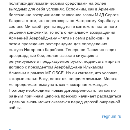
политико-дипломатическими средствами на более
выгодных для себя условиях. Вспомним, как в Армении
болезненно воспринимали заявление главы МИД Сергея
Лаврова о том, что переговоры по Нагорному Карабаху в
составе Минской группы ведутся в контексте поэтапного
решения конфликта, то есть о начальном возвращении
Арменией Азербайджану «пяти из семи районов», а
потом проведения референдума для определения
статуса Нагорного Карабаха. Теперь же Пашинян ведет
арьергардные бои, желая вывести ситуацию в
регулируемое и предсказуемое русло, подписать мирный
договор с президентом Азербайджана Ильхамом
Алиевым в рамках МГ ОБСЕ. Но он считает, что условия,
которые ставит Баку, остаются неприемлемыми. Москва
же продолжает выступать как «пожарная команда».
Поэтому необходимы новые договоренности, так как по
разным причинам цепочка прежних начинает распадаться
и регион вновь может оказаться перед угрозой очередной
войны.
regnum.ru