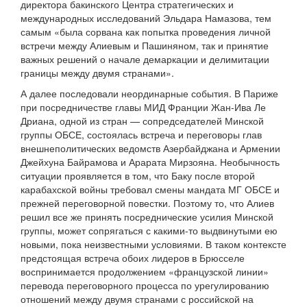
директора бакинского Центра стратегических и
международных исследований Эльдара Намазова, тем
самым «была сорвана как попытка проведения личной
встречи между Алиевым и Пашиняном, так и принятие
важных решений о начале демаркации и делимитации
границы между двумя странами».
А далее последовали неординарные события. В Париже
при посредничестве главы МИД Франции Жан-Ива Ле
Дриана, одной из стран — сопредседателей Минской
группы ОБСЕ, состоялась встреча и переговоры глав
внешнеполитических ведомств Азербайджана и Армении
Джейхуна Байрамова и Арарата Мирзояна. Необычность
ситуации проявляется в том, что Баку после второй
карабахской войны требовал смены мандата МГ ОБСЕ и
прежней переговорной повестки. Поэтому то, что Алиев
решил все же принять посреднические усилия Минской
группы, может сопрягаться с какими-то выдвинутыми ею
новыми, пока неизвестными условиями. В таком контексте
предстоящая встреча обоих лидеров в Брюсселе
воспринимается продолжением «французской линии»
перевода переговорного процесса по урегулированию
отношений между двумя странами с российской на