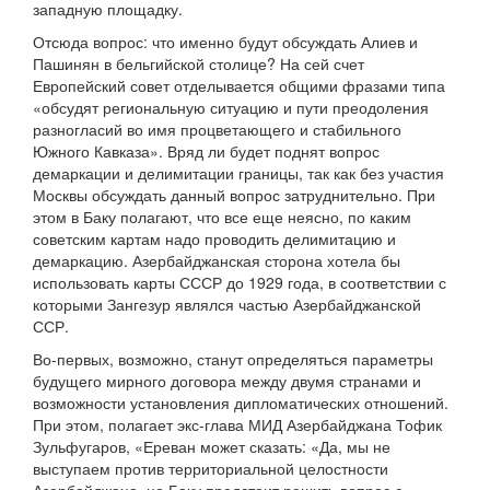
западную площадку.
Отсюда вопрос: что именно будут обсуждать Алиев и
Пашинян в бельгийской столице? На сей счет
Европейский совет отделывается общими фразами типа
«обсудят региональную ситуацию и пути преодоления
разногласий во имя процветающего и стабильного
Южного Кавказа». Вряд ли будет поднят вопрос
демаркации и делимитации границы, так как без участия
Москвы обсуждать данный вопрос затруднительно. При
этом в Баку полагают, что все еще неясно, по каким
советским картам надо проводить делимитацию и
демаркацию. Азербайджанская сторона хотела бы
использовать карты СССР до 1929 года, в соответствии с
которыми Зангезур являлся частью Азербайджанской
ССР.
Во-первых, возможно, станут определяться параметры
будущего мирного договора между двумя странами и
возможности установления дипломатических отношений.
При этом, полагает экс-глава МИД Азербайджана Тофик
Зульфугаров, «Ереван может сказать: «Да, мы не
выступаем против территориальной целостности