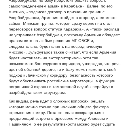
Азербайджана, но Баку предстоит решить вопрос с
самоопределением армян в Карабахе». Далее, по его
мнению, «подписав договор о признании границ с
Азербайджаном, Армения отойдет в сторону, а ее место
займет Минская группа, которая сразу вернет на стол
переговоров вопрос статуса Карабаха». А «такой расклад
не устраивает Азербайджан, поскольку Армения обладает
правом вето на любые решения МГ ОБСЕ и,
следовательно, будет влиять на посредническую
миссию». Зульфугаров также считает, что если Армения
будет настаивать на экстерриториальности так
называемого Зангезурского коридора, утверждая, что речь
идет об обычной дороге, то и Баку может изменить свой
подход к Лачинскому коридору, безопасность которого
будут обеспечивать российские миротворцы, а функции
пограничной охраны и таможенной службы перейдут к
азербайджанским структурам.
Как видим, речь идет о сложных вопросах, решать
которые можно только при наличии общего фактора
стремления к миру. Пока же, если возвращаться к
предстоящей встрече в Брюсселе между Алиевым и
Пашиняном, о ее результативности можно будет судить