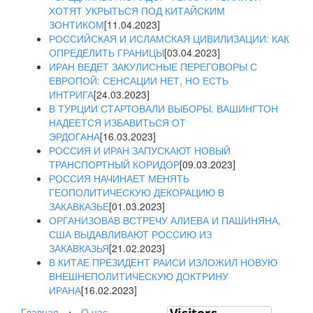
ХОТЯТ УКРЫТЬСЯ ПОД КИТАЙСКИМ
ЗОНТИКОМ
[11.04.2023]
РОССИЙСКАЯ И ИСЛАМСКАЯ ЦИВИЛИЗАЦИИ: КАК
ОПРЕДЕЛИТЬ ГРАНИЦЫ
[03.04.2023]
ИРАН ВЕДЕТ ЗАКУЛИСНЫЕ ПЕРЕГОВОРЫ С
ЕВРОПОЙ: СЕНСАЦИИ НЕТ, НО ЕСТЬ
ИНТРИГА
[24.03.2023]
В ТУРЦИИ СТАРТОВАЛИ ВЫБОРЫ. ВАШИНГТОН
НАДЕЕТСЯ ИЗБАВИТЬСЯ ОТ
ЭРДОГАНА
[16.03.2023]
РОССИЯ И ИРАН ЗАПУСКАЮТ НОВЫЙ
ТРАНСПОРТНЫЙ КОРИДОР
[09.03.2023]
РОССИЯ НАЧИНАЕТ МЕНЯТЬ
ГЕОПОЛИТИЧЕСКУЮ ДЕКОРАЦИЮ В
ЗАКАВКАЗЬЕ
[01.03.2023]
ОРГАНИЗОВАВ ВСТРЕЧУ АЛИЕВА И ПАШИНЯНА,
США ВЫДАВЛИВАЮТ РОССИЮ ИЗ
ЗАКАВКАЗЬЯ
[21.02.2023]
В КИТАЕ ПРЕЗИДЕНТ РАИСИ ИЗЛОЖИЛ НОВУЮ
ВНЕШНЕПОЛИТИЧЕСКУЮ ДОКТРИНУ
ИРАНА
[16.02.2023]
Главная
⋅
О нас