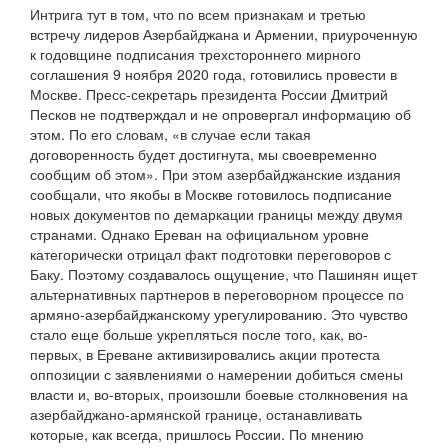
Интрига тут в том, что по всем признакам и третью
встречу лидеров Азербайджана и Армении, приуроченную
к годовщине подписания трехстороннего мирного
соглашения 9 ноября 2020 года, готовились провести в
Москве. Пресс-секретарь президента России Дмитрий
Песков не подтверждал и не опровергал информацию об
этом. По его словам, «в случае если такая
договоренность будет достигнута, мы своевременно
сообщим об этом». При этом азербайджанские издания
сообщали, что якобы в Москве готовилось подписание
новых документов по демаркации границы между двумя
странами. Однако Ереван на официальном уровне
категорически отрицал факт подготовки переговоров с
Баку. Поэтому создавалось ощущение, что Пашинян ищет
альтернативных партнеров в переговорном процессе по
армяно-азербайджанскому урегулированию. Это чувство
стало еще больше укрепляться после того, как, во-
первых, в Ереване активизировались акции протеста
оппозиции с заявлениями о намерении добиться смены
власти и, во-вторых, произошли боевые столкновения на
азербайджано-армянской границе, останавливать
которые, как всегда, пришлось России. По мнению