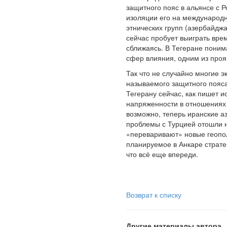
защитного пояс в альянсе с 
изоляции его на международ
этнических групп (азербайдж
сейчас пробует выиграть врем
сближаясь. В Тегеране поним
сфер влияния, одним из проя
Так что не случайно многие 
называемого защитного пояса
Тегерану сейчас, как пишет 
напряженности в отношениях 
возможно, теперь иранские а
проблемы с Турцией отошли н
«переваривают» новые геопол
планируемое в Анкаре страте
что всё еще впереди.
Возврат к списку
Другие материалы автора