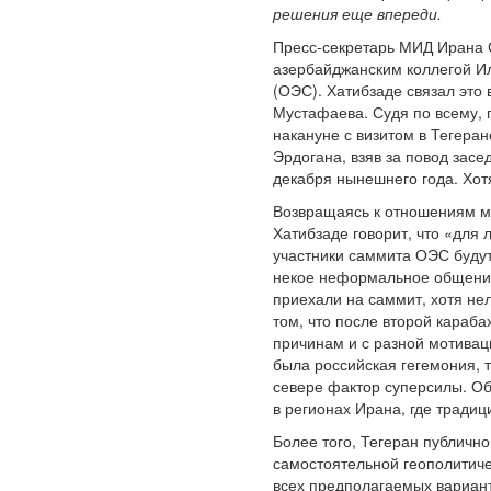
решения еще впереди.
Пресс-секретарь МИД Ирана С
азербайджанским коллегой И
(ОЭС). Хатибзаде связал это
Мустафаева. Судя по всему, 
накануне с визитом в Тегера
Эрдогана, взяв за повод зас
декабря нынешнего года. Хотя
Возвращаясь к отношениям ме
Хатибзаде говорит, что «для 
участники саммита ОЭС будут 
некое неформальное общение.
приехали на саммит, хотя не
том, что после второй караб
причинам и с разной мотивац
была российская гегемония, т
севере фактор суперсилы. Об
в регионах Ирана, где тради
Более того, Тегеран публичн
самостоятельной геополитиче
всех предполагаемых вариант