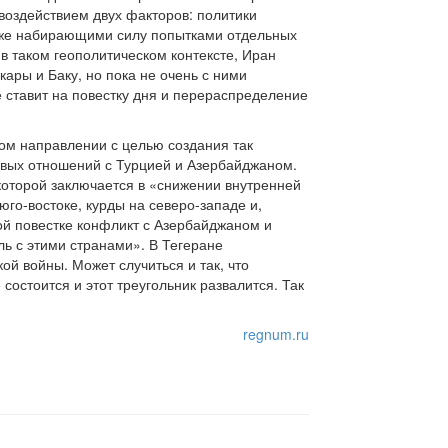
 воздействием двух факторов: политики
акже набирающими силу попытками отдельных
в таком геополитическом контексте, Иран
кары и Баку, но пока не очень с ними
 ставит на повестку дня и перераспределение
ком направлении с целью создания так
овых отношений с Турцией и Азербайджаном.
которой заключается в «снижении внутренней
го-востоке, курды на северо-западе и,
й повестке конфликт с Азербайджаном и
ь с этими странами». В Тегеране
й войны. Может случиться и так, что
остоится и этот треугольник развалится. Так
regnum.ru