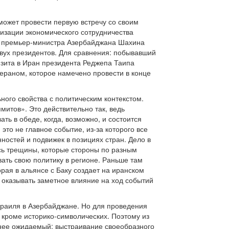
ожет провести первую встречу со своим
изации экономического сотрудничества
ля премьер-министра Азербайджана Шахина
двух президентов. Для сравнения: побывавший
изита в Иран президента Реджепа Таипа
гераном, которое намечено провести в конце
ого свойства с политическим контекстом.
митов». Это действительно так, ведь
ть в обеде, когда, возможно, и состоится
то не главное событие, из-за которого все
ностей и подвижек в позициях стран. Дело в
ись трещины, которые стороны по разным
ать свою политику в регионе. Раньше там
рая в альянсе с Баку создает на иранском
 оказывать заметное влияние на ход событий
зраиля в Азербайджане. Но для проведения
 кроме историко-символических. Поэтому из
енее ожидаемый: выстраивание своеобразного