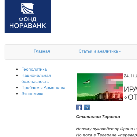
Главная
Статьи и аналитика
Геополитика
Национальная
24.11
безопасность
ИР
Проблемы Армянства
Экономика
«О
Станислав Тарасов
Новому руководству Ирана 
Но пока в Тегеране «перева