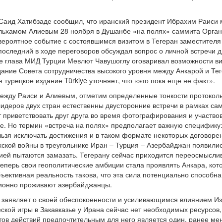
аид Хатибзаде сообщил, что иранский президент Ибрахим Раиси м
льхамом Алиевым 28 ноября в Душанбе «на полях» саммита Орган
 вероятное событие с состоявшимся визитом в Тегеран заместите
последний в ходе переговоров обсуждал вопрос о личной встречи 
не глава МИД Турции Мевлют Чавушоглу оговаривал возможности в
едание Совета сотрудничества высокого уровня между Анкарой и Те
 турецкое издание Türkiye уточняет, что «это пока еще не факт».
жду Раиси и Алиевым, отметим определенные тонкости протокольн
лидеров двух стран естественны двусторонние встречи в рамках сам
приветствовать друг друга во время фотографирования и участвова
 Но термин «встреча на полях» предполагает важную специфику: э
льзя исключать достижения и в таком формате некоторых договорен
ахской войны в треугольнике Иран – Турция – Азербайджан появил
ией пытаются замазать. Тегерану сейчас приходится переосмыслив
еперь свои геополитические амбиции стала проявлять Анкара, кото
ъективная реальность такова, что эта сила потенциально способна
ционно проживают азербайджанцы.
о заявляет о своей обеспокоенности и усиливающимся влиянием И
ской игры в Закавказье у Ирана сейчас нет необходимых ресурсов,
ов действий предпочтительным для него является один, ранее м