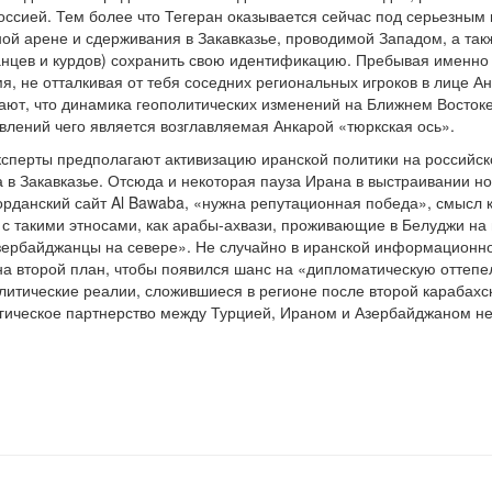
Россией. Тем более что Тегеран оказывается сейчас под серьезным
ной арене и сдерживания в Закавказье, проводимой Западом, а т
анцев и курдов) сохранить свою идентификацию. Пребывая именно 
я, не отталкивая от тебя соседних региональных игроков в лице Ан
ают, что динамика геополитических изменений на Ближнем Востоке
влений чего является возглавляемая Анкарой «тюркская ось».
эксперты предполагают активизацию иранской политики на российс
 в Закавказье. Отсюда и некоторая пауза Ирана в выстраивании н
иорданский сайт Al Bawaba, «нужна репутационная победа», смысл 
с такими этносами, как арабы-ахвази, проживающие в Белуджи на ю
зербайджанцы на севере». Не случайно в иранской информационно
а второй план, чтобы появился шанс на «дипломатическую оттепел
итические реалии, сложившиеся в регионе после второй карабахско
гическое партнерство между Турцией, Ираном и Азербайджаном не с