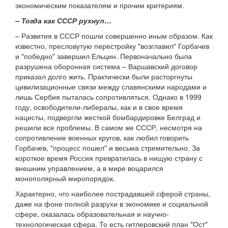
экономическим показателям и прочим критериям.
– Тогда как СССР рухнул…
– Развития в СССР пошли совершенно иным образом. Как
известно, пресловутую перестройку "возглавил" Горбачев
и "победно" завершил Ельцин. Первоначально была
разрушена оборонная система – Варшавский договор
приказал долго жить. Практически были расторгнуты
цивилизационные связи между славянскими народами и
лишь Сербия пыталась сопротивляться. Однако в 1999
году, освободители-либералы, как и в свое время
нацисты, подвергли жесткой бомбардировке Белград и
решили все проблемы. В самом же СССР, несмотря на
сопротивление военных кругов, как любил говорить
Горбачев, "процесс пошел" и весьма стремительно. За
короткое время Россия превратилась в нищую страну с
внешним управлением, а в мире воцарился
монополярный миропорядок.
Характерно, что наиболее пострадавшей сферой страны,
даже на фоне полной разрухи в экономике и социальной
сфере, оказалась образовательная и научно-
технологическая сфера. То есть гитлеровский план "Ост"