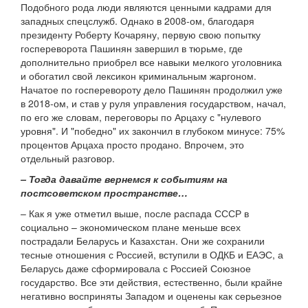
Подобного рода люди являются ценными кадрами для
западных спецслужб. Однако в 2008-ом, благодаря
президенту Роберту Кочаряну, первую свою попытку
госпереворота Пашинян завершил в тюрьме, где
дополнительно приобрел все навыки мелкого уголовника
и обогатил свой лексикон криминальным жаргоном.
Начатое по госперевороту дело Пашинян продолжил уже
в 2018-ом, и став у руля управления государством, начал,
по его же словам, переговоры по Арцаху с "нулевого
уровня". И "победно" их закончил в глубоком минусе: 75%
процентов Арцаха просто продано. Впрочем, это
отдельный разговор.
– Тогда давайте вернемся к событиям на
постсоветском пространстве…
– Как я уже отметил выше, после распада СССР в
социально – экономическом плане меньше всех
пострадали Беларусь и Казахстан. Они же сохранили
тесные отношения с Россией, вступили в ОДКБ и ЕАЭС, а
Беларусь даже сформировала с Россией Союзное
государство. Все эти действия, естественно, были крайне
негативно восприняты Западом и оценены как серьезное