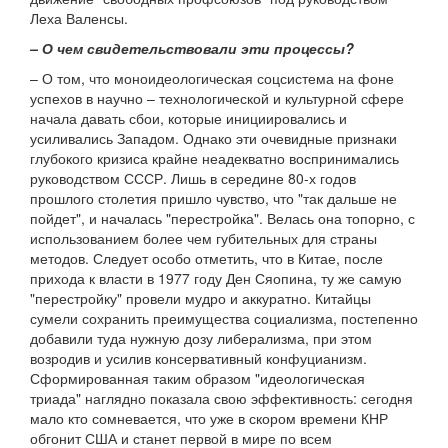
Леха Валенсы.
– О чем свидетельствовали эти процессы?
– О том, что моноидеологическая соцсистема на фоне
успехов в научно – технологической и культурной сфере
начала давать сбои, которые инициировались и
усиливались Западом. Однако эти очевидные признаки
глубокого кризиса крайне неадекватно воспринимались
руководством СССР. Лишь в середине 80-х годов
прошлого столетия пришло чувство, что "так дальше не
пойдет", и началась "перестройка". Велась она топорно, с
использованием более чем губительных для страны
методов. Следует особо отметить, что в Китае, после
прихода к власти в 1977 году Ден Сяопина, ту же самую
"перестройку" провели мудро и аккуратно. Китайцы
сумели сохранить преимущества социализма, постепенно
добавили туда нужную дозу либерализма, при этом
возродив и усилив консервативный конфуцианизм.
Сформированная таким образом "идеологическая
триада" наглядно показала свою эффективность: сегодня
мало кто сомневается, что уже в скором времени КНР
обгонит США и станет первой в мире по всем