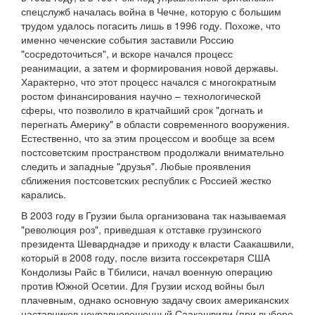
спецслужб началась война в Чечне, которую с большим
трудом удалось погасить лишь в 1996 году. Похоже, что
именно чеченские события заставили Россию
"сосредоточиться", и вскоре начался процесс
реанимации, а затем и формирования новой державы.
Характерно, что этот процесс начался с многократным
ростом финансирования научно – технологической
сферы, что позволило в кратчайший срок "догнать и
перегнать Америку" в области современного вооружения.
Естественно, что за этим процессом и вообще за всем
постсоветским пространством продолжали внимательно
следить и западные "друзья". Любые проявления
сближения постсоветских республик с Россией жестко
карались.
В 2003 году в Грузии была организована так называемая
"революция роз", приведшая к отставке грузинского
президента Шеварднадзе и приходу к власти Саакашвили,
который в 2008 году, после визита госсекретаря США
Кондолизы Райс в Тбилиси, начал военную операцию
против Южной Осетии. Для Грузии исход войны был
плачевным, однако основную задачу своих американских
наставников неуравновешенный Саакашвили (при выборе