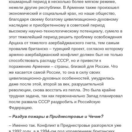
кошмарный период в несколько более мягком режиме,
нежели другие республики. В Армении также произошел
экономический и социальный крах, но наше общество,
благодаря своему богатому цивилизационно-духовному
наследию и приобретенному в советский период
высокому научно-технологическому потенциалу, сумело в
этот тяжелейший период решить проблему освобождения
Арцаха от тяжелого азербайджанского гнета, тем самым
провалив британско – турецкий проект, согласно которому
армяно-азербайджанский конфликт должен был не только
способствовать распаду СССР, но и привести к
поражению Армении – страны, близкой для России. Что
же касается самой России, то она в силу своих
цивилизационно-духовных особенностей, умудрилась
даже после этой, второй за век, разрушительной
революции, снова восстать из пепла. Это была крайне
трудная задача, так как первоначально Запад планировал
после развала СССР раздробить и Российскую
Федерацию.
– Раздув пожары в Приднестровье и Чечне?
– Именно так. Конфликт в Приднестровье разгорелся уже
в 1992 году, а в 1994-ом под управлением британских