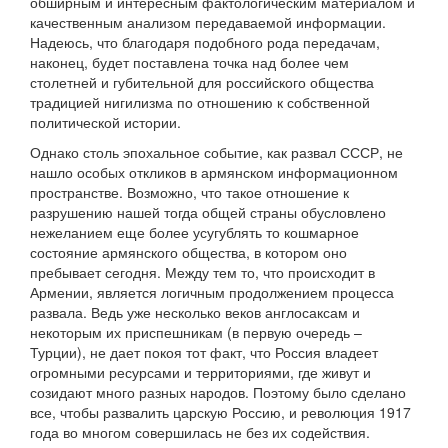
обширным и интересным фактологическим материалом и
качественным анализом передаваемой информации.
Надеюсь, что благодаря подобного рода передачам,
наконец, будет поставлена точка над более чем
столетней и губительной для российского общества
традицией нигилизма по отношению к собственной
политической истории.
Однако столь эпохальное событие, как развал СССР, не
нашло особых откликов в армянском информационном
пространстве. Возможно, что такое отношение к
разрушению нашей тогда общей страны обусловлено
нежеланием еще более усугублять то кошмарное
состояние армянского общества, в котором оно
пребывает сегодня. Между тем то, что происходит в
Армении, является логичным продолжением процесса
развала. Ведь уже несколько веков англосаксам и
некоторым их приспешникам (в первую очередь –
Турции), не дает покоя тот факт, что Россия владеет
огромными ресурсами и территориями, где живут и
созидают много разных народов. Поэтому было сделано
все, чтобы развалить царскую Россию, и революция 1917
года во многом совершилась не без их содействия.