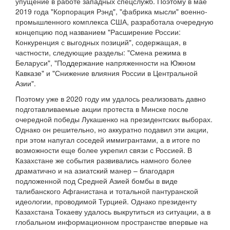
упущение в работе западных спецслужб. Поэтому в мае
2019 года "Корпорация Рэнд", "фабрика мысли" военно-
промышленного комплекса США, разработала очередную
концепцию под названием "Расширение России:
Конкуренция с выгодных позиций", содержащая, в
частности, следующие разделы: "Смена режима в
Беларуси", "Поддержание напряженности на Южном
Кавказе" и "Снижение влияния России в Центральной
Азии".
Поэтому уже в 2020 году им удалось реализовать давно
подготавливаемые акции протеста в Минске после
очередной победы Лукашенко на президентских выборах.
Однако он решительно, но аккуратно подавил эти акции,
при этом напугал соседей иммигрантами, а в итоге по
возможности еще более укрепил связи с Россией. В
Казахстане же события развивались намного более
драматично и на азиатский манер – благодаря
подложенной под Средней Азией бомбы в виде
талибанского Афганистана и тотальной пантуранской
идеологии, проводимой Турцией. Однако президенту
Казахстана Токаеву удалось выкрутиться из ситуации, а в
глобальном информационном пространстве впервые на