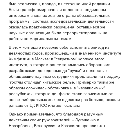
был реализован, правда, в несколько иной редакции.
Были трансформированы и полностью подчинены
интересам внешних хозяев страны образовательные
программы, система исследовательской деятельности
оказалась практически разрушена, оставшиеся же
научные организации были переориентированы на
работы по маргинальным темам.
В этом контексте позволю себе вспомнить эпизод из
девяностых годов, произошедший в знаменитом институте
Химфизики в Москве: в "секретном" корпусе этого
института, в котором ранее занимались оборонными
разработками, доведенные до "ручки" и полностью
обнищавшие научные сотрудники предлагали на продажу
"гостям столицы" китайское белье. Примерно таким же
образом сложилась обстановка и в "независимых"
республиках, которые де- факто стали зависимыми от
новых либеральных хозяев в десятки раз больше, нежели
раньше от ЦК КПСС или же Госплана.
Однако примечательно, что благодаря разумным
действиям своих руководителей – Лукашенко и
Назарбаева, Белоруссия и Казахстан прошли этот