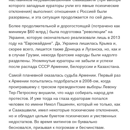
которого западные кураторы учли его явные психические
отклонения) выполнил: отношения с Россией были
разорваны, и эта ситуация продолжается по сей день.
Более продолжительной и дорогостоящей (потрачено как
минимум $60 млрд.) была подготовка "революции" на
Украине, которую окончательно реализовали лишь в 2013
году на "Евромайдане". Да, Украина лишилась Крыма и,
скорее всего, лишится также Донецка и Луганска, но, как и
в случае Грузии, некогда братские народы были надолго
разделены. Упомянутые кураторы не забыли и успехи
после распада СССР Армении, Белоруссии и Казахстана.
Самой плачевной оказалась судьба Армении. Первый раз
к Армении попытались подобраться в 2008-ом, когда
проигравшему с треском президентские выборы Левону
Тер-Петросяну внушили, что надо собирать народ для
протестов. И уже тогда на глаза кураторам попался
человек по имени Никол Пашинян, который не только, как
и Саакашвили, имел некоторые психические отклонения,
но и обладал целым букетом психических и умственных
недостатков. Во время митингов он буквально
бесновался, призывая к погромам и бесчинствам.