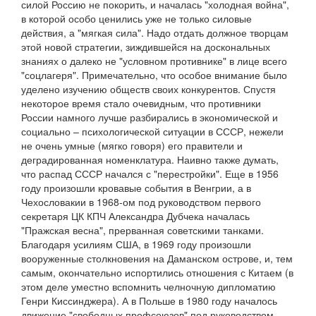
силой Россию не покорить, и началась "холодная война",
в которой особо ценились уже не только силовые
действия, а "мягкая сила". Надо отдать должное творцам
этой новой стратегии, зиждившейся на доскональных
знаниях о далеко не "условном противнике" в лице всего
"соцлагеря". Примечательно, что особое внимание было
уделено изучению обществ своих конкурентов. Спустя
некоторое время стало очевидным, что противники
России намного лучше разбирались в экономической и
социально – психологической ситуации в СССР, нежели
не очень умные (мягко говоря) его правители и
деградированная номенклатура. Наивно также думать,
что распад СССР начался с "перестройки". Еще в 1956
году произошли кровавые события в Венгрии, а в
Чехословакии в 1968-ом под руководством первого
секретаря ЦК КПЧ Александра Дубчека началась
"Пражская весна", прерванная советскими танками.
Благодаря усилиям США, в 1969 году произошли
вооруженные столкновения на Даманском острове, и, тем
самым, окончательно испортились отношения с Китаем (в
этом деле уместно вспомнить челночную дипломатию
Генри Киссинджера). А в Польше в 1980 году началось
движение "свободных профсоюзов" под руководством