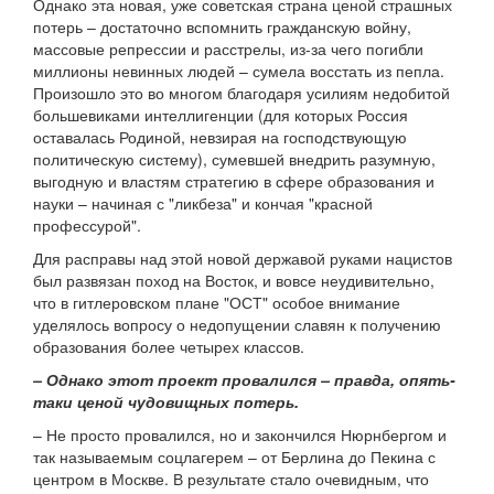
Однако эта новая, уже советская страна ценой страшных
потерь – достаточно вспомнить гражданскую войну,
массовые репрессии и расстрелы, из-за чего погибли
миллионы невинных людей – сумела восстать из пепла.
Произошло это во многом благодаря усилиям недобитой
большевиками интеллигенции (для которых Россия
оставалась Родиной, невзирая на господствующую
политическую систему), сумевшей внедрить разумную,
выгодную и властям стратегию в сфере образования и
науки – начиная с "ликбеза" и кончая "красной
профессурой".
Для расправы над этой новой державой руками нацистов
был развязан поход на Восток, и вовсе неудивительно,
что в гитлеровском плане "ОСТ" особое внимание
уделялось вопросу о недопущении славян к получению
образования более четырех классов.
– Однако этот проект провалился – правда, опять-
таки ценой чудовищных потерь.
– Не просто провалился, но и закончился Нюрнбергом и
так называемым соцлагерем – от Берлина до Пекина с
центром в Москве. В результате стало очевидным, что