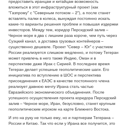
предоставить иранцам и китайцам возможность
вложиться в этот инфраструктурный проект (как
"Газпрому" с "Северным потоком – 2"), а после станет
вставлять палки в колеса, вынуждая постоянно искать
какие-то варианты решения проблем и повышая издержки
инвесторов. Между тем, коридор Персидский залив –
Черное море в два с лишним раза короче, чем путь через
Суэцкий канал, а доставка грузовых контейнеров –
существенно дешевле. Проект "Север – Юг" с участием
России реализуется слишком медленно, и потому Тегеран
может привлечь в него также Индию, Оман и в
перспективе даже Ирак с Сирией. В последнее время
Тегеран делает успешные геополитические шаги. Его
инициатива по вступлению в ШОС и перспектива
присоединения к ЕАЭС в качестве постоянного члена
реализует давнюю мечту Ирана стать частью
Евразийского экономического объединения. После
успешного осуществления проекта коридора Персидский
залив – Черное море, Иран, безусловно, станет крупным
геополитическим игроком на карте Ближнего Востока.
И это на руку не только ему, но и партнерам Тегерана –
России и Китаю. Так что если у Ирана все получится, это