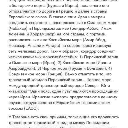
в болгарские порты (Бургас и Варна), после чего они
отправляются по дороге в Грецию и далее в страны
Европейского союза. В связи с этим Иран намерен
соединить свои порты, расположенные в Оманском море
(Чабахар) и Персидском заливе (Бендер-Аббас, Имам
Хомейни и Хоррамшахр) на юге страны, с портами,
расположенными на Каспийском море (Амир Абад,
Новшахр, Анзали и Астара) на севере через иранскую
сеть железных дорог. Таким образом, коридор соединит
четыре ключевых морских бассейна: 1) Персидский залив
и Оманское море (Иран), 2) Каспийское море (Иран и
Азербайджан), 3) Черное море (Грузия и Болгария), 4)
Средиземное море (Греция). Важно отметить и то, что
транзитный коридор Персидский залив – Черное море,
международный транспортный коридор Север – Юг и
китайский "Один пояс, один путь" являются проходящими
через Иран. Иранские эксперты предполагают в данному
случае сотрудничество с Евразийским экономическим
союзом (ЕАЭС).
У Тегерана есть свои причины, толкающие его продвигать
транспортно-транзитный коридор между Персидским