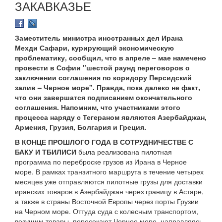
ЗАКАВКАЗЬЕ
Заместитель министра иностранных дел Ирана
Мехди Сафари, курирующий экономическую
проблематику, сообщил, что в апреле – мае намечено
провести в Софии "шестой раунд переговоров о
заключении соглашения по коридору Персидский
залив – Черное море". Правда, пока далеко не факт,
что они завершатся подписанием окончательного
соглашения. Напомним, что участниками этого
процесса наряду с Тегераном являются Азербайджан,
Армения, Грузия, Болгария и Греция.
В КОНЦЕ ПРОШЛОГО ГОДА В СОТРУДНИЧЕСТВЕ С
БАКУ И ТБИЛИСИ
была реализована пилотная
программа по переброске грузов из Ирана в Черное
море. В рамках транзитного маршрута в течение четырех
месяцев уже отправляются пилотные грузы для доставки
иранских товаров в Азербайджан через границу в Астаре,
а также в страны Восточной Европы через порты Грузии
на Черном море. Оттуда суда с колесным транспортом,
везущим товары, пересекают Черное море, направляясь