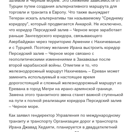
заливом и Черным морем. Это снижение зависимости от
Турции путем создания альтернативного маршрута для
торговли и транзита в Европу. Что также вынуждает
Тегеран искать альтернативы так называемому "Среднему
коридору", который продвигается Анкарой. Не исключено,
что коридор Персидский залив – Черное море заработает
раньше Зангезурского коридора, связывающего
Азербайджан через территорию Армении с Нахичеванью
и с Турцией. Поэтому желание Ирана выстроить коридор
Персидский залив – Черное море связано с
геополитическими изменениями в Закавказье после
второй карабахской войны. Отметим и то, что
железнодорожный маршрут Нахичевань – Ереван может
заменить используемый в настоящее время
дорогостоящий и сложный железнодорожный маршрут из
Еревана в город Мегри на ирано-армянской границе.
Замена этого транзитного звена станет важной ступенькой
на пути к полной реализации коридора Персидский залив
– Черное море.
Как заявил гендиректор Управления по международному
транзиту и транспорту Организации дорог и транспорта
Ирана Джавад Хедаяти, планируется в двадцатилетний