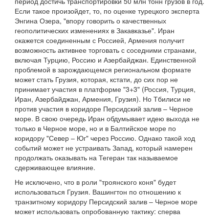
период достичь транспортировки 50 млн тонн грузов в год.
Если такое произойдет, то, по оценке турецкого эксперта
Энгина Озера, "впору говорить о качественных
геополитических изменениях в Закавказье". Иран
окажется соединенным с Россией, Армения получит
возможность активнее торговать с соседними странами,
включая Турцию, Россию и Азербайджан. Единственной
проблемой в зарождающемся региональном формате
может стать Грузия, которая, кстати, до сих пор не
принимает участия в платформе "3+3" (Россия, Турция,
Иран, Азербайджан, Армения, Грузия). Но Тбилиси не
против участия в коридоре Персидский залив – Черное
море. В свою очередь Иран обдумывает идею выхода не
только в Черное море, но и в Балтийское море по
коридору "Север – Юг" через Россию. Однако такой ход
событий может не устраивать Запад, который намерен
продолжать оказывать на Тегеран так называемое
сдерживающее влияние.
Не исключено, что в роли "троянского коня" будет
использоваться Грузия. Вашингтон по отношению к
транзитному коридору Персидский залив – Черное море
может использовать опробованную тактику: сперва