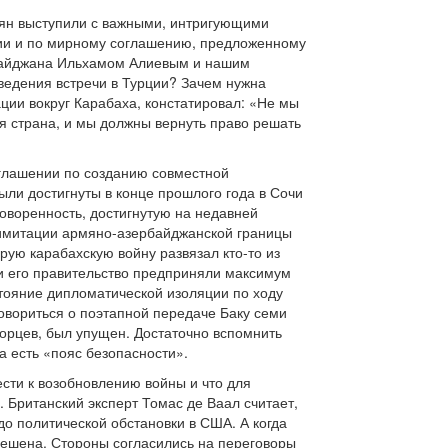
ян выступили с важными, интригующими
сии и по мирному соглашению, предложенному
байджана Ильхамом Алиевым и нашим
ведения встречи в Турции? Зачем нужна
ации вокруг Карабаха, констатировал: «Не мы
я страна, и мы должны вернуть право решать
оглашении по созданию совместной
ыли достигнуты в конце прошлого года в Сочи
оворенность, достигнутую на недавней
лимитации армяно-азербайджанской границы
орую карабахскую войну развязал кто-то из
 и его правительство предприняли максимум
стояние дипломатической изоляции по ходу
овориться о поэтапной передаче Баку семи
орцев, был упущен. Достаточно вспомнить
а есть «пояс безопасности».
ести к возобновлению войны и что для
Британский эксперт Томас де Ваал считает,
до политической обстановки в США. А когда
решена. Стороны согласились на переговоры