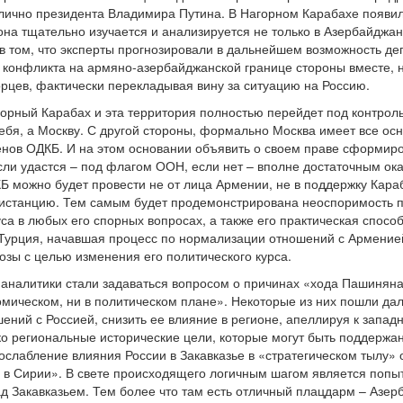
лично президента Владимира Путина. В Нагорном Карабахе появи
она тщательно изучается и анализируется не только в Азербайджа
в том, что эксперты прогнозировали в дальнейшем возможность де
 конфликта на армяно-азербайджанской границе стороны вместе, 
рцев, фактически перекладывая вину за ситуацию на Россию.
орный Карабах и эта территория полностью перейдет под контроль
 себя, а Москву. С другой стороны, формально Москва имеет все о
енов ОДКБ. И на этом основании объявить о своем праве сформиро
Если удастся – под флагом ООН, если нет – вполне достаточным ок
Б можно будет провести не от лица Армении, не в поддержку Караб
дистанцию. Тем самым будет продемонстрирована неоспоримость пр
уса в любых его спорных вопросах, а также его практическая спос
е Турция, начавшая процесс по нормализации отношений с Армение
озы с целью изменения его политического курса.
е аналитики стали задаваться вопросом о причинах «хода Пашиняна
мическом, ни в политическом плане». Некоторые из них пошли дал
ений с Россией, снизить ее влияние в регионе, апеллируя к запад
ко региональные исторические цели, которые могут быть поддержан
«ослабление влияния России в Закавказье в «стратегическом тылу»
 в Сирии». В свете происходящего логичным шагом является попыт
ад Закавказьем. Тем более что там есть отличный плацдарм – Азер