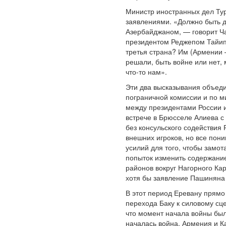
Министр иностранных дел Ту
заявлениями. «Должно быть 
Азербайджаном, — говорит 
президентом Реджепом Тайипо
третья страна? Им (Армении
решали, быть войне или нет,
что-то нам».
Эти два высказывания объеди
пограничной комиссии и по м
между президентами России и
встрече в Брюсселе Алиева 
без консульского содействия 
внешних игроков, но все пон
усилий для того, чтобы замо
попыток изменить содержание
районов вокруг Нагорного Ка
хотя бы заявление Пашиняна о
В этот период Еревану прямо 
перехода Баку к силовому сц
что момент начала войны был 
началась война, Армения и К