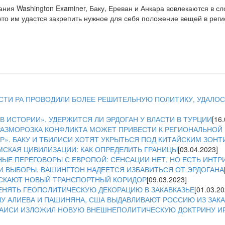
ания Washington Examiner, Баку, Ереван и Анкара вовлекаются в с
что им удастся закрепить нужное для себя положение вещей в реги
ЛАСТИ РА ПРОВОДИЛИ БОЛЕЕ РЕШИТЕЛЬНУЮ ПОЛИТИКУ, УДАЛОСЬ
В ИСТОРИИ». УДЕРЖИТСЯ ЛИ ЭРДОГАН У ВЛАСТИ В ТУРЦИИ
[16
 РАЗМОРОЗКА КОНФЛИКТА МОЖЕТ ПРИВЕСТИ К РЕГИОНАЛЬНОЙ
». БАКУ И ТБИЛИСИ ХОТЯТ УКРЫТЬСЯ ПОД КИТАЙСКИМ ЗОН
МСКАЯ ЦИВИЛИЗАЦИИ: КАК ОПРЕДЕЛИТЬ ГРАНИЦЫ
[03.04.2023]
НЫЕ ПЕРЕГОВОРЫ С ЕВРОПОЙ: СЕНСАЦИИ НЕТ, НО ЕСТЬ ИНТР
И ВЫБОРЫ. ВАШИНГТОН НАДЕЕТСЯ ИЗБАВИТЬСЯ ОТ ЭРДОГАНА
УСКАЮТ НОВЫЙ ТРАНСПОРТНЫЙ КОРИДОР
[09.03.2023]
ЕНЯТЬ ГЕОПОЛИТИЧЕСКУЮ ДЕКОРАЦИЮ В ЗАКАВКАЗЬЕ
[01.03.20
У АЛИЕВА И ПАШИНЯНА, США ВЫДАВЛИВАЮТ РОССИЮ ИЗ ЗАКА
 РАИСИ ИЗЛОЖИЛ НОВУЮ ВНЕШНЕПОЛИТИЧЕСКУЮ ДОКТРИНУ И