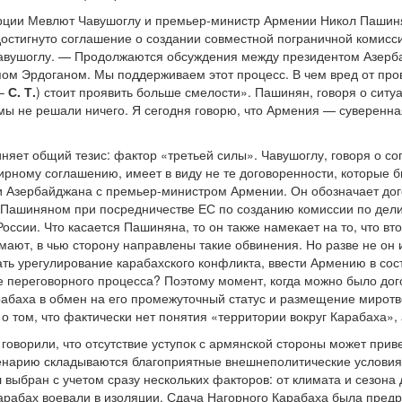
рции Мевлют Чавушоглу и премьер-министр Армении Никол Пашин
достигнуто соглашение о создании совместной пограничной комис
Чавушоглу. — Продолжаются обсуждения между президентом Азер
м Эрдоганом. Мы поддерживаем этот процесс. В чем вред от про
 –
С. Т.
) стоит проявить больше смелости». Пашинян, говоря о ситу
 мы не решали ничего. Я сегодня говорю, что Армения — суверенна
няет общий тезис: фактор «третьей силы». Чавушоглу, говоря о с
ирному соглашению, имеет в виду не те договоренности, которые б
 Азербайджана с премьер-министром Армении. Он обозначает дог
с Пашиняном при посредничестве ЕС по созданию комиссии по де
России. Что касается Пашиняна, то он также намекает на то, что вт
имают, в чью сторону направлены такие обвинения. Но разве не он
тать урегулирование карабахского конфликта, ввести Армению в со
 переговорного процесса? Поэтому момент, когда можно было дог
рабаха в обмен на его промежуточный статус и размещение миротв
 том, что фактически нет понятия «территории вокруг Карабаха», 
говорили, что отсутствие уступок с армянской стороны может прив
енарию складываются благоприятные внешнеполитические условия. 
выбран с учетом сразу нескольких факторов: от климата и сезона 
арабах воевали в изоляции. Сдача Нагорного Карабаха была пред