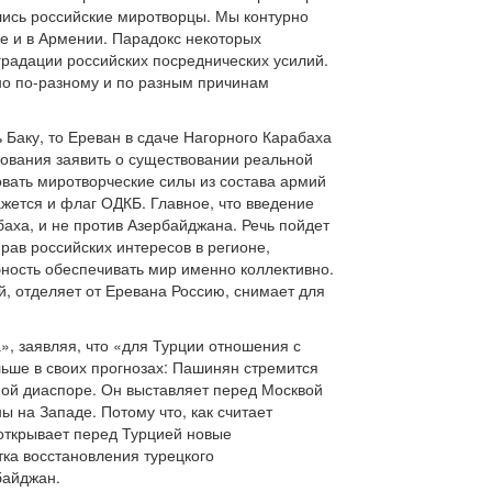
лись российские миротворцы. Мы контурно
не и в Армении. Парадокс некоторых
градации российских посреднических усилий.
но по-разному и по разным причинам
 Баку, то Ереван в сдаче Нагорного Карабаха
снования заявить о существовании реальной
вать миротворческие силы из состава армий
ажется и флаг ОДКБ. Главное, что введение
аха, и не против Азербайджана. Речь пойдет
ав российских интересов в регионе,
обность обеспечивать мир именно коллективно.
й, отделяет от Еревана Россию, снимает для
», заявляя, что «для Турции отношения с
ьше в своих прогнозах: Пашинян стремится
ной диаспоре. Он выставляет перед Москвой
ы на Западе. Потому что, как считает
 открывает перед Турцией новые
ка восстановления турецкого
байджан.