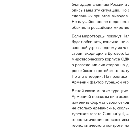
благодаря влиянию России и 
описываем эту ситуацию. Но 
сделанных при этом выводов 
Не случайно после недавнего
обвиняли российских миротво
Если миротворцы покинут Наг
будет обвинять, конечно, не
военной угрозы одному из чл
стран, входящих в Договор. 
миротворческого корпуса ОДК
о разведении сил сторон на 
российского третейского стат
Но это в теории. На практик
Армении фактор турецкой угр
В этой связи многие турецки
Арменией неважны ни в эконо
изменить формат своих отнош
не столько ереванские, сколь
турецкая газета Cumhuriyet, 
геополитические перспективы
геополитического контроля н