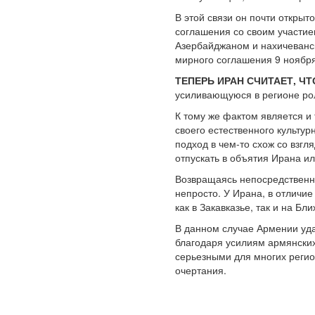
В этой связи он почти открыт
соглашения со своим участие
Азербайджаном и нахичеванск
мирного соглашения 9 ноября 
ТЕПЕРЬ ИРАН СЧИТАЕТ, Ч
усиливающуюся в регионе рол
К тому же фактом является и
своего естественного культу
подход в чем-то схож со взг
отпускать в объятия Ирана ил
Возвращаясь непосредственно
непросто. У Ирана, в отличие
как в Закавказье, так и на Бл
В данном случае Армении уда
благодаря усилиям армянских
серьезными для многих регио
очертания.