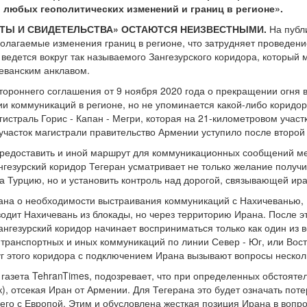
 любых геополитических изменений и границ в регионе».
ЕТЫ И СВИДЕТЕЛЬСТВА» ОСТАЮТСЯ НЕИЗВЕСТНЫМИ.
На публ
олагаемые изменения границ в регионе, что затрудняет проведени
 ведется вокруг так называемого Зангезурского коридора, который
еванским анклавом.
хстороннего соглашения от 9 ноября 2020 года о прекращении огня
ии коммуникаций в регионе, но не упоминается какой-либо коридор
гистраль Горис - Капан - Мегри, которая на 21-километровом учас
 участок магистрали правительство Армении уступило после второй
предоставить и иной маршрут для коммуникационных сообщений ме
нгезурский коридор Тегеран усматривает не только желание получ
а Турцию, но и установить контроль над дорогой, связывающей ир
жана о необходимости выстраивания коммуникаций с Нахичеванью,
водит Нахичевань из блокады, но через территорию Ирана. После э
ангезурский коридор начинает восприниматься только как один из 
 транспортных и иных коммуникаций по линии Север - Юг, или Вост
уг этого коридора с подключением Ирана вызывают вопросы несколь
 газета TehranTimes, подозревает, что при определенных обстояте
), отсекая Иран от Армении. Для Тегерана это будет означать пот
го с Европой. Этим и обусловлена жесткая позиция Ирана в вопр