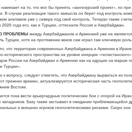
о намекает на то, что мог бы принять «зангезурский проект», но п
м. В случае реализации такого замысла он берет под контроль к
им анклавом уже с севера под свой контроль. Тегеран также счита
2020 года его, как и Турцию, оттеснили Россия и Азербайджан.
ТО ПРОБЛЕМЫ
между Азербайджаном и Арменией уже не являются 
ь Турции, хотя на протяжении веков сам играл там ключевую роль
 то, что территории современных Азербайджана и Армении в Иране
рно-исторического пространства на уровне инерции «гюлистанского
лядом России на Азербайджан и Армению как на идущие на марше п
и Турции».
 к вопросу, следует отметить, что Азербайджану вырваться из пол
 от прежних времен, актуализируется историческая часть геополит
ижнем Востоке.
ется пока вести арьергардные политические бои с опорой на Иран,
 западников. Баку также застывает в ожидании приближающейся др
нальных и внешних игроков геополитическими рисками. Скоро они