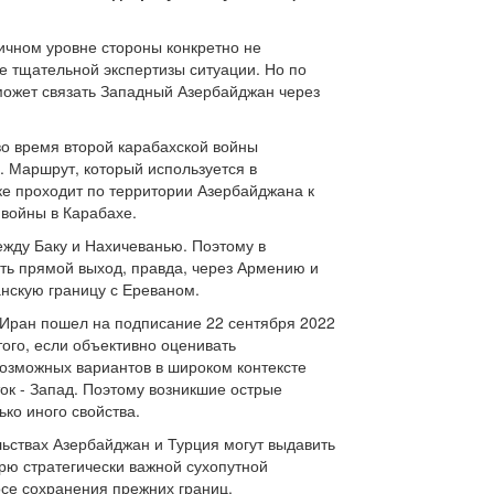
ичном уровне стороны конкретно не
е тщательной экспертизы ситуации. Но по
 может связать Западный Азербайджан через
 во время второй карабахской войны
. Маршрут, который используется в
тке проходит по территории Азербайджана к
 войны в Карабахе.
жду Баку и Нахичеванью. Поэтому в
ить прямой выход, правда, через Армению и
анскую границу с Ереваном.
 Иран пошел на подписание 22 сентября 2022
того, если объективно оценивать
возможных вариантов в широком контексте
ок - Запад. Поэтому возникшие острые
ко иного свойства.
льствах Азербайджан и Турция могут выдавить
ерю стратегически важной сухопутной
осе сохранения прежних границ.