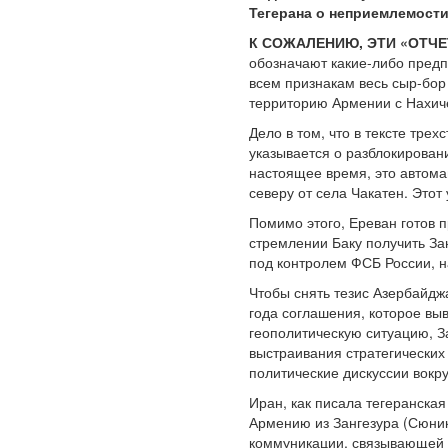
Тегерана о неприемлемости
К СОЖАЛЕНИЮ, ЭТИ «ОТЧ
обозначают какие-либо предп
всем признакам весь сыр-бор
территорию Армении с Нахич
Дело в том, что в тексте тре
указывается о разблокирован
настоящее время, это автома
северу от села Чакатен. Этот
Помимо этого, Ереван готов 
стремлении Баку получить За
под контролем ФСБ России, н
Чтобы снять тезис Азербайд
года соглашения, которое вы
геополитическую ситуацию, З
выстраивания стратегических
политические дискуссии вокр
Иран, как писала тегеранская
Армению из Зангезура (Сюник
коммуникации, связывающей е