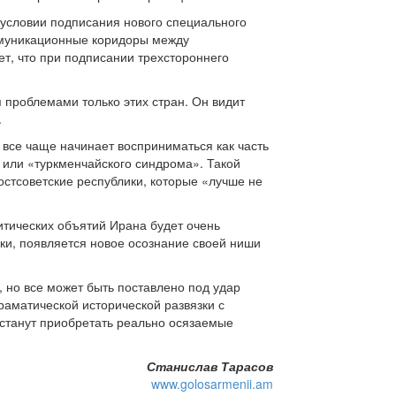
ри условии подписания нового специального
оммуникационные коридоры между
ет, что при подписании трехстороннего
проблемами только этих стран. Он видит
.
 все чаще начинает восприниматься как часть
» или «туркменчайского синдрома». Такой
остсоветские республики, которые «лучше не
итических объятий Ирана будет очень
ики, появляется новое осознание своей ниши
 но все может быть поставлено под удар
аматической исторической развязки с
 станут приобретать реально осязаемые
Станислав Тарасов
www.golosarmenii.am