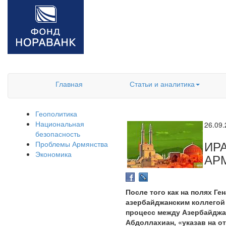
Главная
Статьи и аналитика
Геополитика
Национальная
26.09
безопасность
ИР
Проблемы Армянства
Экономика
АР
После того как на полях Г
азербайджанским коллегой 
процесс между Азербайджан
Абдоллахиан, «указав на о