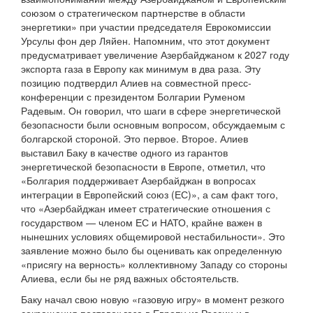
союзом о стратегическом партнерстве в области
энергетики» при участии председателя Еврокомиссии
Урсулы фон дер Ляйен. Напомним, что этот документ
предусматривает увеличение Азербайджаном к 2027 году
экспорта газа в Европу как минимум в два раза. Эту
позицию подтвердил Алиев на совместной пресс-
конференции с президентом Болгарии Руменом
Радевым. Он говорил, что шаги в сфере энергетической
безопасности были основным вопросом, обсуждаемым с
болгарской стороной. Это первое. Второе. Алиев
выставил Баку в качестве одного из гарантов
энергетической безопасности в Европе, отметил, что
«Болгария поддерживает Азербайджан в вопросах
интеграции в Европейский союз (ЕС)», а сам факт того,
что «Азербайджан имеет стратегические отношения с
государством — членом ЕС и НАТО, крайне важен в
нынешних условиях общемировой нестабильности». Это
заявление можно было бы оценивать как определенную
«присягу на верность» коллективному Западу со стороны
Алиева, если бы не ряд важных обстоятельств.
Баку начал свою новую «газовую игру» в момент резкого