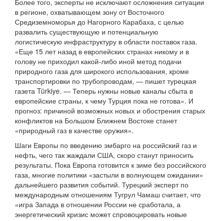
Более того, эксперты не исключают осложнения ситуации
в регионе, охватывающем зону от Восточного
Средиземноморья до Нагорного Карабаха, с целью
развалить существующую и потенциальную
логистическую инфраструктуру в области поставок газа.
«Еще 15 лет назад в европейских странах никому и в
голову не приходил какой-либо иной метод подачи
природного газа для широкого использования, кроме
транспортировки по трубопроводам, — пишет турецкая
газета Türkiye. — Теперь нужны новые каналы сбыта в
европейские страны, к чему Турция пока не готова». И
прогноз: причиной возможных новых и обострения старых
конфликтов на Большом Ближнем Востоке станет
«природный газ в качестве оружия».
Шаги Европы по введению эмбарго на российский газ и
нефть, чего так жаждали США, скоро станут приносить
результаты. Пока Европа готовится к зиме без российского
газа, многие политики «застыли в волнующем ожидании»
дальнейшего развития событий. Турецкий эксперт по
международным отношениям Тугрул Чамаш считает, что
«игра Запада в отношении России не сработала, а
энергетический кризис может спровоцировать новые